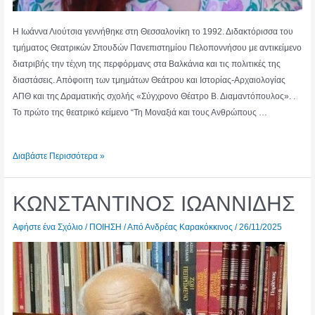
Η Ιωάννα Λιούτσια γεννήθηκε στη Θεσσαλονίκη το 1992. Διδακτόρισσα του
τμήματος Θεατρικών Σπουδών Πανεπιστημίου Πελοποννήσου με αντικείμενο
διατριβής την τέχνη της περφόρμανς στα Βαλκάνια και τις πολιτικές της
διαστάσεις. Απόφοιτη των τμημάτων Θεάτρου και Ιστορίας-Αρχαιολογίας
ΑΠΘ και της Δραματικής σχολής «Σύγχρονο Θέατρο Β. Διαμαντόπουλος». .
Το πρώτο της θεατρικό κείμενο “Τη Μοναξιά και τους Ανθρώπους …
ΙΩΑΝΝΑ
Διαβάστε Περισσότερα »
ΛΙΟΥΤΣΙΑ
ΚΩΝΣΤΑΝΤΙΝΟΣ ΙΩΑΝΝΙΔΗΣ
Αφήστε ένα Σχόλιο
/
ΠΟΙΗΣΗ
/ Από
Ανδρέας Καρακόκκινος
/
26/11/2025