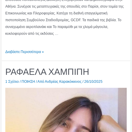
Αθήνα. Συνέχισε τις μεταπτυχιακές της σπουδές στο Παρίσι, στον τομέα της
Επικοινωνίας και Πληροφορίας. Κατέχει τη διεθνή επαγγελματική
πιστοποίηση Συμβούλου Σταδιοδρομίας, GCDF. Τα παιδικά της βιβλία. Το
συναχωμένο αεροπλανάκι και Το παραμύθι με τα χλομά μάγουλα,
κυκλοφορούν από τις εκδόσεις …
ΜΑΡΙΑ
Διαβάστε Περισσότερα »
ΓΕΩΡΓΑΛΑ-
ΚΑΡΤΟΥΔΗ
ΡΑΦΑΕΛΑ ΧΑΜΠΙΠΗ
1 Σχόλιο
/
ΠΟΙΗΣΗ
/ Από
Ανδρέας Καρακόκκινος
/
26/10/2025