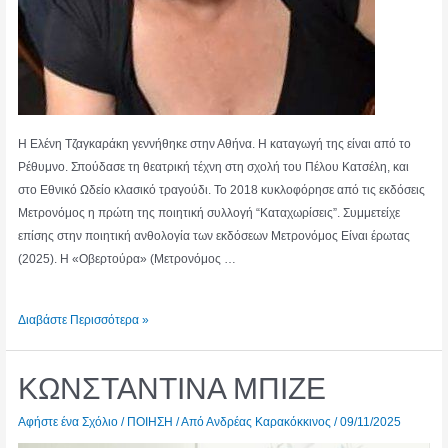
Η Ελένη Τζαγκαράκη γεννήθηκε στην Αθήνα. Η καταγωγή της είναι από το
Ρέθυμνο. Σπούδασε τη θεατρική τέχνη στη σχολή του Πέλου Κατσέλη, και
στο Εθνικό Ωδείο κλασικό τραγούδι. Το 2018 κυκλοφόρησε από τις εκδόσεις
Μετρονόμος η πρώτη της ποιητική συλλογή “Καταχωρίσεις”. Συμμετείχε
επίσης στην ποιητική ανθολογία των εκδόσεων Μετρονόμος Είναι έρωτας
(2025). Η «Οβερτούρα» (Μετρονόμος …
ΕΛΕΝΗ
Διαβάστε Περισσότερα »
ΤΖΑΓΚΑΡΑΚΗ
ΚΩΝΣΤΑΝΤΙΝΑ ΜΠΙΖΕ
Αφήστε ένα Σχόλιο
/
ΠΟΙΗΣΗ
/ Από
Ανδρέας Καρακόκκινος
/
09/11/2025