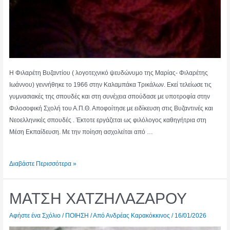
Η Φιλαρέτη Βυζαντίου ( λογοτεχνικό ψευδώνυμο της Μαρίας- Φιλαρέτης
Ιωάννου) γεννήθηκε το 1966 στην Καλαμπάκα Τρικάλων. Εκεί τελείωσε τις
γυμνασιακές της σπουδές και στη συνέχεια σπούδασε με υποτροφία στην
Φιλοσοφική Σχολή του Α.Π.Θ. Αποφοίτησε με ειδίκευση στις Βυζαντινές και
Νεοελληνικές σπουδές . Έκτοτε εργάζεται ως φιλόλογος καθηγήτρια στη
Μέση Εκπαίδευση. Με την ποίηση ασχολείται από …
ΦΙΛΑΡΕΤΗ
Διαβάστε Περισσότερα »
ΒΥΖΑΝΤΙΟΥ
ΜΑΤΣΗ ΧΑΤΖΗΛΑΖΑΡΟΥ
Αφήστε ένα Σχόλιο
/
ΠΟΙΗΣΗ
/ Από
Ανδρέας Καρακόκκινος
/
16/01/2026