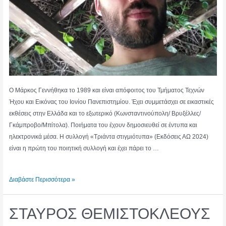
Ο Μάρκος Γεννήθηκα το 1989 και είναι απόφοιτος του Τμήματος Τεχνών
Ήχου και Εικόνας του Ιονίου Πανεπιστημίου. Έχει συμμετάσχει σε εικαστικές
εκθέσεις στην Ελλάδα και το εξωτερικό (Κωνσταντινούπολη/ Βρυξέλλες/
Γκάμπροβο/Μπίτολα). Ποιήματα του έχουν δημοσιευθεί σε έντυπα και
ηλεκτρονικά μέσα. Η συλλογή «Τριάντα στιγμιότυπα» (Εκδόσεις ΑΩ 2024)
είναι η πρώτη του ποιητική συλλογή και έχει πάρει το …
ΜΑΡΚΟΣ
Διαβάστε Περισσότερα »
ΤΡΑΪΤΟΡΑΚΗΣ
ΣΤΑΥΡΟΣ ΘΕΜΙΣΤΟΚΛΕΟΥΣ