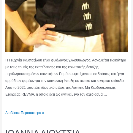
Η Γεωργία Καλπαζίδου είναι φιλόλογος γλωσσολόγος. Ασχολείται ειδικότερα
με τους τομείς της εκπαίδευσης και της κοινωνικής ένταξης
περιθωριοποιημένων κοινοτήτων Ρομά συμμετέχοντας σε δράσεις και έργα
αρμόδιων φορέων για την κοινωνική ένταξη σε τοπικό και κεντρικό επίπεδο.
Από το 2021 αποτελεί ιδρυτικό μέλος της Αστικής Μη Κερδοσκοπικής
Εταιρείας REVMA, η οποία έχει ως αντικείμενο τον σχεδίασμά …
ΓΕΩΡΓΙΑ
Διαβάστε Περισσότερα »
ΚΑΛΠΑΖΙΔΟΥ