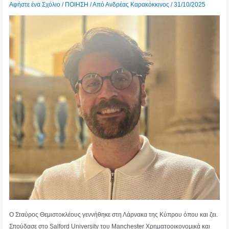
Αφήστε ένα Σχόλιο
/
ΠΟΙΗΣΗ
/ Από
Ανδρέας Καρακόκκινος
/
31/10/2025
Ο Σταύρος Θεμιστοκλέους γεννήθηκε στη Λάρνακα της Κύπρου όπου και ζει.
Σπούδασε στο Salford University του Manchester Χρηματοοικονομικά και