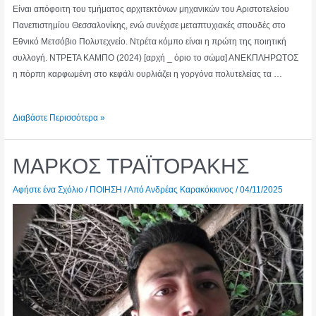
Είναι απόφοιτη του τμήματος αρχιτεκτόνων μηχανικών του Αριστοτελείου
Πανεπιστημίου Θεσσαλονίκης, ενώ συνέχισε μεταπτυχιακές σπουδές στο
Εθνικό Μετσόβιο Πολυτεχνείο. Ντρέτα κόμπο είναι η πρώτη της ποιητική
συλλογή. ΝΤΡΕΤΑ ΚΑΜΠΟ (2024) [αρχή _ όριο το σώμα] ΑΝΕΚΠΛΗΡΩΤΟΣ
η πόρπη καρφωμένη στο κεφάλι ουρλιάζει η γοργόνα πολυτελείας τα …
ΚΩΝΣΤΑΝΤΙΝΑ
Διαβάστε Περισσότερα »
ΜΠΙΖΕ
ΜΑΡΚΟΣ ΤΡΑΪΤΟΡΑΚΗΣ
Αφήστε ένα Σχόλιο
/
ΠΟΙΗΣΗ
/ Από
Ανδρέας Καρακόκκινος
/
04/11/2025