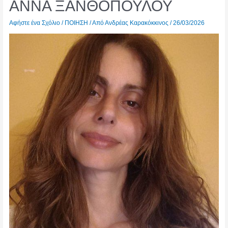
ΑΝΝΑ ΞΑΝΘΟΠΟΥΛΟΥ
Αφήστε ένα Σχόλιο
/
ΠΟΙΗΣΗ
/ Από
Ανδρέας Καρακόκκινος
/
26/03/2026