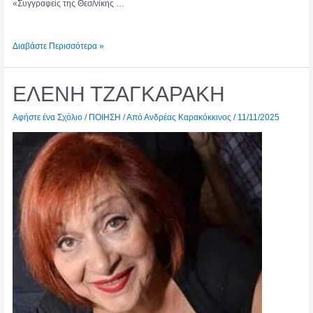
«Συγγραφείς της Θεσ/νίκης …
ΦΩΤΕΙΝΗ
Διαβάστε Περισσότερα »
ΧΡΗΣΤΙΔΟΥ
ΕΛΕΝΗ ΤΖΑΓΚΑΡΑΚΗ
Αφήστε ένα Σχόλιο
/
ΠΟΙΗΣΗ
/ Από
Ανδρέας Καρακόκκινος
/
11/11/2025