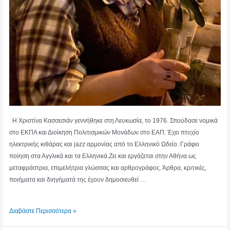
Η Χριστίνα Κασσεσιάν γεννήθηκε στη Λευκωσία, το 1976. Σπούδασε νομικά
στο ΕΚΠΑ και Διοίκηση Πολιτισμικών Μονάδων στο ΕΑΠ. Έχει πτυχίο
ηλεκτρικής κιθάρας και jazz αρμονίας από το Ελληνικό Ωδείο. Γράφει
ποίηση στα Αγγλικά και τα Ελληνικά.Ζει και εργάζεται στην Αθήνα ως
μεταφράστρια, επιμελήτρια γλώσσας και αρθρογράφος. Άρθρα, κριτικές,
ποιήματα και διηγήματά της έχουν δημοσιευθεί …
ΧΡΙΣΤΙΝΑ
Διαβάστε Περισσότερα »
ΚΑΣΣΕΣΙΑΝ