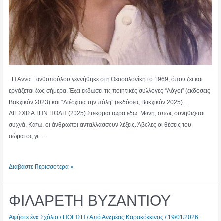
. Η Αννα Ξανθοπούλου γεννήθηκε στη Θεσσαλονίκη το 1969, όπου ζει και
εργάζεται έως σήμερα. Έχει εκδώσει τις ποιητικές συλλογές “Λόγοι” (εκδόσεις
Βακχικόν 2023) και “Διέσχισα την πόλη” (εκδόσεις Βακχικόν 2025) . .
ΔΙΕΣΧΙΣΑ ΤΗΝ ΠΟΛΗ (2025) Στέκομαι τώρα εδώ. Μόνη, όπως συνηθίζεται
συχνά. Κάτω, οι άνθρωποι ανταλλάσσουν λέξεις. Άβολες οι θέσεις του
σώματος γι’ …
ΑΝΝΑ
Διαβάστε Περισσότερα »
ΞΑΝΘΟΠΟΥΛΟΥ
ΦΙΛΑΡΕΤΗ ΒΥΖΑΝΤΙΟΥ
Αφήστε ένα Σχόλιο
/
ΠΟΙΗΣΗ
/ Από
Ανδρέας Καρακόκκινος
/
19/01/2026