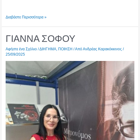
ΒΑΣΙΛΕΙΟΣ
Διαβάστε Περισσότερα »
ΔΡΟΣΟΣ
ΓΙΑΝΝΑ ΣΟΦΟΥ
Αφήστε ένα Σχόλιο
/
ΔΙΗΓΗΜΑ
,
ΠΟΙΗΣΗ
/ Από
Ανδρέας Καρακόκκινος
/
25/09/2025