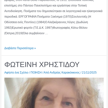
Δράμας, στον Κάτω Θόλο Παρανεστίου, το 1951. Σπούδασε πολιτικές
επιστήμες στο Πάντειο Πανεπιστήμιο και εργάστηκε στην Τοπική
Αυτοδιοίκηση. Ποιήματα του δημοσιεύτηκαν σε λογοτεχνικά και ηλεκτρονικά
περιοδικά. ΕΡΓΟΓΡΑΦΙΑ Ποιήματα-Ξεκίνημα (1970)Σουλουτσέχ (Η
Οδύσσεια ενός Ποντίου) (1984)Ο Αλεξικέραυνος Λόγος (Δωδώνη
1992)Ερωτικό φορτίο (Τ.Ε.Δ.Κ. 1997)Φωτογραφίες Κάτω Θόλου
(Όστρια,2019)Όλα συμβαίνουν …
ΚΩΝΣΤΑΝΤΙΝΟΣ
Διαβάστε Περισσότερα »
ΙΩΑΝΝΙΔΗΣ
ΦΩΤΕΙΝΗ ΧΡΗΣΤΙΔΟΥ
Αφήστε ένα Σχόλιο
/
ΠΟΙΗΣΗ
/ Από
Ανδρέας Καρακόκκινος
/
21/11/2025