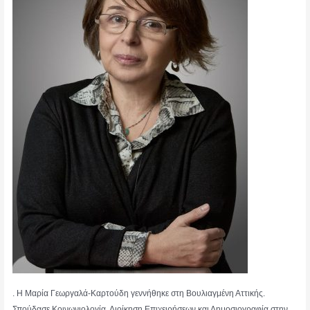
. Η Μαρία Γεωργαλά-Καρτούδη γεννήθηκε στη Βουλιαγμένη Αττικής.
Σπούδασε Κοινωνιολογία, Διοίκηση Επιχειρήσεων και Δημοσιογραφία στην