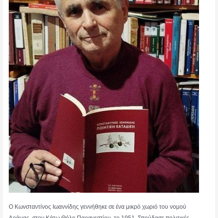
Ο Κωνσταντίνος Ιωαννίδης γεννήθηκε σε ένα μικρό χωριό του νομού