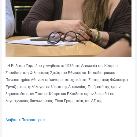
Η Ευδοκία Ζορπίδου γεννήθηκε το 1975 στη Λευκωσία της Κύπρου.
Σπούδασε στη Φιλοσοφική Σχολή του Εθνικού κα. Καποδιστριακού
Πανεπιστημίου Αθηνών κι έκανε μεταπτυχιακό στη Συστηματική Φιλοσοφία.
Εργάζεται ως φιλόλογος σε λύκειο της Λευκωσίας. Ποιήματά της έχουν
δημοσιευθεί στον Τύπο σε Κύπρο και Ελλάδα κι έχουν διακριθεί σε
λογοτεχνικούς διαγωνισμούς. Είναι Γραμματέας του ΔΣ της …
ΕΥΔΟΚΙΑ
Διαβάστε Περισσότερα »
ΖΟΡΠΙΔΟΥ