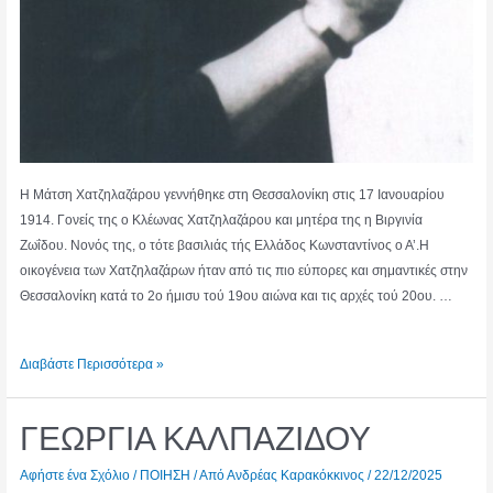
Η Μάτση Χατζηλαζάρου γεννήθηκε στη Θεσσαλονίκη στις 17 Ιανουαρίου
1914. Γονείς της ο Κλέωνας Χατζηλαζάρου και μητέρα της η Βιργινία
Ζωΐδου. Νονός της, ο τότε βασιλιάς τής Ελλάδος Κωνσταντίνος ο Α’.Η
οικογένεια των Χατζηλαζάρων ήταν από τις πιο εύπορες και σημαντικές στην
Θεσσαλονίκη κατά το 2ο ήμισυ τού 19ου αιώνα και τις αρχές τού 20ου. …
ΜΑΤΣΗ
Διαβάστε Περισσότερα »
ΧΑΤΖΗΛΑΖΑΡΟΥ
ΓΕΩΡΓΙΑ ΚΑΛΠΑΖΙΔΟΥ
Αφήστε ένα Σχόλιο
/
ΠΟΙΗΣΗ
/ Από
Ανδρέας Καρακόκκινος
/
22/12/2025