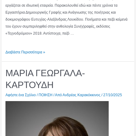
εργάζεται σε ιδιωτική εταιρεία. Παρακολουθεί εδώ και πέντε χρόνια τα
Εργαστήρια Δημιουργικής Γραφής και Ανάγνωσης της ποιήτριας και
δοκιμιογράφου Ευτυχίας-Αλεξάνδρας Λουκίδου. Ποιήματα και πεζά κείμενά
του έχουν συμπεριληφθεί στην ανθολογία Συν(γ)ραφές, εκδόσεις
«Τεχνοδρόμιον» 2018. Αντίστοιχα, πεζό …
ΣΤΑΥΡΟΣ
Διαβάστε Περισσότερα »
ΘΕΜΙΣΤΟΚΛΕΟΥΣ
ΜΑΡΙΑ ΓΕΩΡΓΑΛΑ-
ΚΑΡΤΟΥΔΗ
Αφήστε ένα Σχόλιο
/
ΠΟΙΗΣΗ
/ Από
Ανδρέας Καρακόκκινος
/
27/10/2025