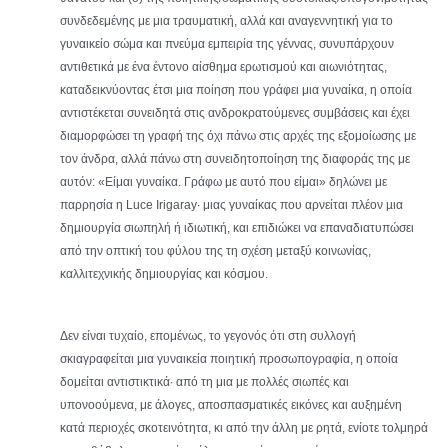
συνδεδεμένης με μια τραυματική, αλλά και αναγεννητική για το
γυναικείο σώμα και πνεύμα εμπειρία της γέννας, συνυπάρχουν
αντιθετικά με ένα έντονο αίσθημα ερωτισμού και αιωνιότητας,
καταδεικνύοντας έτσι μια ποίηση που γράφει μια γυναίκα, η οποία
αντιστέκεται συνειδητά στις ανδροκρατούμενες συμβάσεις και έχει
διαμορφώσει τη γραφή της όχι πάνω στις αρχές της εξομοίωσης με
τον άνδρα, αλλά πάνω στη συνειδητοποίηση της διαφοράς της με
αυτόν: «Είμαι γυναίκα. Γράφω με αυτό που είμαι» δηλώνει με
παρρησία η Luce Irigaray· μιας γυναίκας που αρνείται πλέον µια
δηµιουργία σιωπηλή ή ιδιωτική, και επιδιώκει να επαναδιατυπώσει
από την οπτική του φύλου της τη σχέση μεταξύ κοινωνίας,
καλλιτεχνικής δημιουργίας και κόσμου.
Δεν είναι τυχαίο, επομένως, το γεγονός ότι στη συλλογή
σκιαγραφείται μια γυναικεία ποιητική προσωπογραφία, η οποία
δομείται αντιστικτικά· από τη μια με πολλές σιωπές και
υπονοούμενα, με άλογες, αποσπασματικές εικόνες και αυξημένη
κατά περιοχές σκοτεινότητα, κι από την άλλη με ρητά, ενίοτε τολμηρά