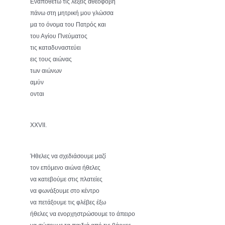
Εναποθέτω τις λέξεις αθεόφοβη
πάνω στη μητρική μου γλώσσα
μα το όνομα του Πατρός και
του Αγίου Πνεύματος
τις καταδυναστεύει
εις τους αιώνας
των αιώνων
αμύν
ονται
ΧΧVΙΙ.
Ήθελες να σχεδιάσουμε μαζί
τον επόμενο αιώνα ήθελες
να κατεβούμε στις πλατείες
να φωνάξουμε στο κέντρο
να πετάξουμε τις φλέβες έξω
ήθελες να ενορχηστρώσουμε το άπειρο