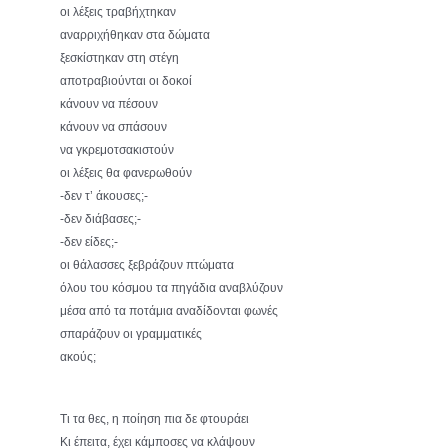
οι λέξεις τραβήχτηκαν
αναρριχήθηκαν στα δώματα
ξεσκίστηκαν στη στέγη
αποτραβιούνται οι δοκοί
κάνουν να πέσουν
κάνουν να σπάσουν
να γκρεμοτσακιστούν
οι λέξεις θα φανερωθούν
-δεν τ’ άκουσες;-
-δεν διάβασες;-
-δεν είδες;-
οι θάλασσες ξεβράζουν πτώματα
όλου του κόσμου τα πηγάδια αναβλύζουν
μέσα από τα ποτάμια αναδίδονται φωνές
σπαράζουν οι γραμματικές
ακούς;
Τι τα θες, η ποίηση πια δε φτουράει
Κι έπειτα, έχει κάμποσες να κλάψουν