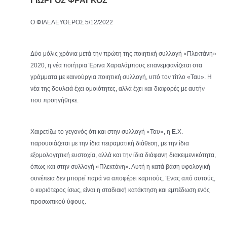
ΓΙΩΡΓΟΣ ΦΡΑΓΚΟΣ
Ο ΦΙΛΕΛΕΥΘΕΡΟΣ 5/12/2022
Δύο μόλις χρόνια μετά την πρώτη της ποιητική συλλογή «Πλεκτάνη»
2020, η νέα ποιήτρια Έρινα Χαραλάμπους επανεμφανίζεται στα
γράμματα με καινούργια ποιητική συλλογή, υπό τον τίτλο «Ταυ». Η
νέα της δουλειά έχει ομοιότητες, αλλά έχει και διαφορές με αυτήν
που προηγήθηκε.
Χαιρετίζω το γεγονός ότι και στην συλλογή «Ταυ», η Ε.Χ.
παρουσιάζεται με την ίδια πειραματική διάθεση, με την ίδια
εξομολογητική ευστοχία, αλλά και την ίδια διάφανη διακειμενικότητα,
όπως και στην συλλογή «Πλεκτάνη». Αυτή η κατά βάση υφολογική
συνέπεια δεν μπορεί παρά να αποφέρει καρπούς. Ένας από αυτούς,
ο κυριότερος ίσως, είναι η σταδιακή κατάκτηση και εμπέδωση ενός
προσωπικού ύφους.