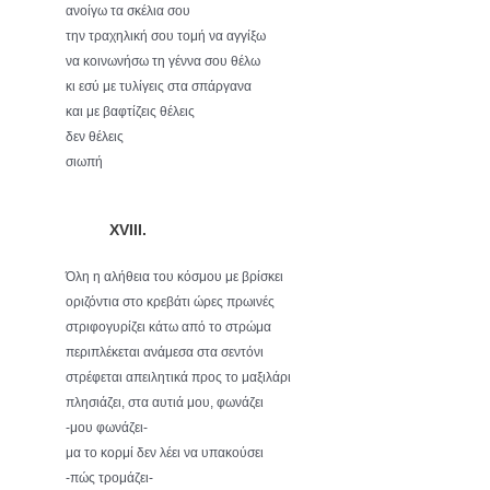
ανοίγω τα σκέλια σου
την τραχηλική σου τομή να αγγίξω
να κοινωνήσω τη γέννα σου θέλω
κι εσύ με τυλίγεις στα σπάργανα
και με βαφτίζεις θέλεις
δεν θέλεις
σιωπή
XVIII.
Όλη η αλήθεια του κόσμου με βρίσκει
οριζόντια στο κρεβάτι ώρες πρωινές
στριφογυρίζει κάτω από το στρώμα
περιπλέκεται ανάμεσα στα σεντόνι
στρέφεται απειλητικά προς το μαξιλάρι
πλησιάζει, στα αυτιά μου, φωνάζει
-μου φωνάζει-
μα το κορμί δεν λέει να υπακούσει
-πώς τρομάζει-