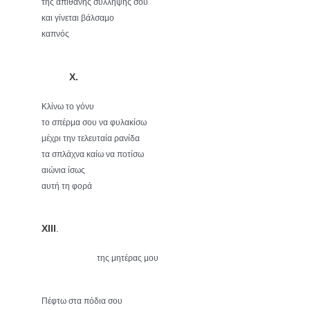
της απίθανης σύλληψής σου
και γίνεται βάλσαμο
καπνός
X.
Κλίνω το γόνυ
το σπέρμα σου να φυλακίσω
μέχρι την τελευταία ρανίδα
τα σπλάχνα καίω να ποτίσω
αιώνια ίσως
αυτή τη φορά
XIII
.
της μητέρας μου
Πέφτω στα πόδια σου