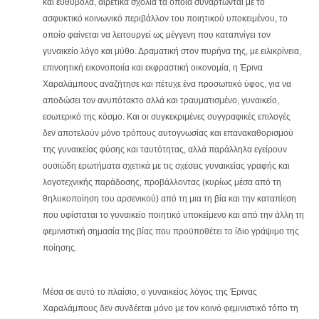
και ευθύβολα, αιρετικά σχόλια τα οποία συναρτώνται με το
ασφυκτικό κοινωνικό περιβάλλον του ποιητικού υποκειμένου, το
οποίο φαίνεται να λειτουργεί ως μέγγενη που καταπνίγει τον
γυναικείο λόγο και μύθο. Δραματική στον πυρήνα της, με ειλικρίνεια,
επινοητική εικονοποιία και εκφραστική οικονομία, η Έρινα
Χαραλάμπους αναζήτησε και πέτυχε ένα προσωπικό ύφος, για να
αποδώσει τον ανυπότακτο αλλά και τραυματισμένο, γυναικείο,
εσωτερικό της κόσμο. Και οι συγκεκριμένες συγγραφικές επιλογές
δεν αποτελούν μόνο τρόπους αυτογνωσίας και επανακαθορισμού
της γυναικείας φύσης και ταυτότητας, αλλά παράλληλα εγείρουν
ουσιώδη ερωτήματα σχετικά με τις σχέσεις γυναικείας γραφής και
λογοτεχνικής παράδοσης, προβάλλοντας (κυρίως μέσα από τη
θηλυκοποίηση του αρσενικού) από τη μια τη βία και την καταπίεση
που υφίσταται το γυναικείο ποιητικό υποκείμενο και από την άλλη τη
φεμινιστική σημασία της βίας που προϋποθέτει το ίδιο γράψιμο της
ποίησης.
Μέσα σε αυτό το πλαίσιο, ο γυναικείος λόγος της Έρινας
Χαραλάμπους δεν συνδέεται μόνο με τον κοινό φεμινιστικό τόπο τη