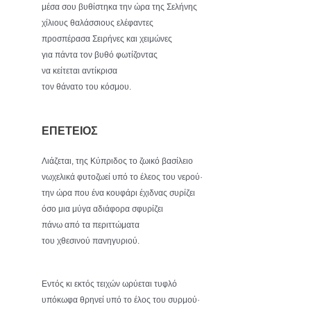
μέσα σου βυθίστηκα την ώρα της Σελήνης
χίλιους θαλάσσιους ελέφαντες
προσπέρασα Σειρήνες και χειμώνες
για πάντα τον βυθό φωτίζοντας
να κείτεται αντίκρισα
τον θάνατο του κόσμου.
ΕΠΕΤΕΙΟΣ
Λιάζεται, της Κύπριδος το ζωικό βασίλειο
νωχελικά φυτοζωεί υπό το έλεος του νερού·
την ώρα που ένα κουφάρι έχιδνας συρίζει
όσο μια μύγα αδιάφορα σφυρίζει
πάνω από τα περιττώματα
του χθεσινού πανηγυριού.
Εντός κι εκτός τειχών ωρύεται τυφλό
υπόκωφα θρηνεί υπό το έλος του συρμού·