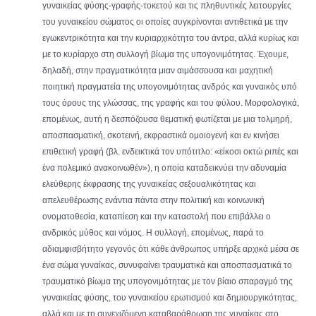
γυναικείας φύσης-γραφής-τοκετού και τις πληθυντικές λειτουργίες
του γυναικείου σώματος οι οποίες συγκρίνονται αντιθετικά με την
εγωκεντρικότητα και την κυριαρχικότητα του άντρα, αλλά κυρίως και
με το κυρίαρχο στη συλλογή βίωμα της υπογονιμότητας. Έχουμε,
δηλαδή, στην πραγματικότητα μιαν αιμάσσουσα και μαχητική
ποιητική πραγματεία της υπογονιμότητας ανδρός και γυναικός υπό
τους όρους της γλώσσας, της γραφής και του φύλου. Μορφολογικά,
επομένως, αυτή η δεσπόζουσα θεματική φωτίζεται με μια τολμηρή,
αποσπασματική, σκοτεινή, εκφραστικά ομοιογενή και εν κινήσει
επιθετική γραφή (βλ. ενδεικτικά τον υπότιτλο: «είκοσι οκτώ ριπές και
ένα πολεμικό ανακοινωθέν»), η οποία καταδεικνύει την αδυναμία
ελεύθερης έκφρασης της γυναικείας σεξουαλικότητας και
απελευθέρωσης ενάντια πάντα στην πολιτική και κοινωνική
ονοματοθεσία, καταπίεση και την καταστολή που επιβάλλει ο
ανδρικός μύθος και νόμος. Η συλλογή, επομένως, παρά το
αδιαμφισβήτητο γεγονός ότι κάθε άνθρωπος υπήρξε αρχικά μέσα σε
ένα σώμα γυναίκας, συνυφαίνει τραυματικά και αποσπασματικά το
τραυματικό βίωμα της υπογονιμότητας με τον βίαιο σπαραγμό της
γυναικείας φύσης, του γυναικείου ερωτισμού και δημιουργικότητας,
αλλά και με τη συνεχιζόμενη καταβαράθρωση της γυναίκας στο