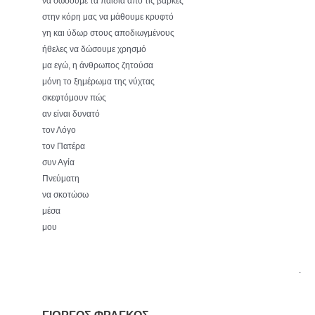
να σώσουμε τα παιδιά από τις βάρκες
στην κόρη μας να μάθουμε κρυφτό
γη και ύδωρ στους αποδιωγμένους
ήθελες να δώσουμε χρησμό
μα εγώ, η άνθρωπος ζητούσα
μόνη το ξημέρωμα της νύχτας
σκεφτόμουν πώς
αν είναι δυνατό
τον Λόγο
τον Πατέρα
συν Αγία
Πνεύματη
να σκοτώσω
μέσα
μου
.