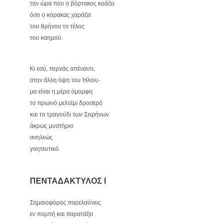
την ώρα που ο βόρτακος κοάζει
όσο ο κόρακας χαράζει
του θρήνου το τέλος
του καημού.
Κι εσύ, περνάς απέναντι,
στην άλλη όψη του Ήλιου·
μα είναι η μέρα όμορφη
το πρωινό μελτέμι δροσερό
και το τραγούδι των Σειρήνων
άκρως μυστήριο
ανηλεώς
γοητευτικό.
ΠΕΝΤΑΔΑΚΤΥΛΟΣ Ι
Σημαιοφόρος παρελαύνεις
εν πομπή και παρατάξει