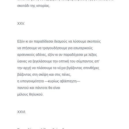
σκοτάδι της ιστορίας.
XXV.
Εξόν κι αν παραδίδεσαι δεσμούς να λύσουμε σκοπούς
να στήσουμε να τραγουδήσουμε για εσωτερικούς
αρσενικούς αδένες, εξόν κι αν παραδέχεσαι με λέξεις
ύαινες να ξεγελάσουμε την οπτική του σύμπαντος απ’
την αρχή να πλάσουμε τα νύχια βγάζοντας σπινθήρες
βάζοντας στη σκέψη και στις πένες,
η υπογονιμότητα —κυρίως αβάσταχτη—
παντού και πάντοτε θα είναι
μέλους θηλυκού.
XXVI.