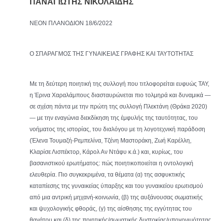
ΠΑΝΑΓΙΩΤΗΣ ΝΙΚΟΛΑΪΔΗΣ
ΝΕΟΝ ΠΛΑΝΟΔΙΟΝ 18/6/2022
Ο ΣΠΑΡΑΓΜΟΣ ΤΗΣ ΓΥΝΑΙΚΕΙΑΣ ΓΡΑΦΗΣ ΚΑΙ ΤΑΥΤΟΤΗΤΑΣ
Με τη δεύτερη ποιητική της συλλογή που τιτλοφορείται ευφυώς ΤΑΥ,
η Έρινα Χαραλάμπους διασταυρώνεται πιο τολμηρά και δυναμικά —
σε σχέση πάντα με την πρώτη της συλλογή Πλεκτάνη (Θράκα 2020)
— με την εναγώνια διεκδίκηση της έμφυλής της ταυτότητας, του
νοήματος της ιστορίας, του διαλόγου με τη λογοτεχνική παράδοση
(Έλενα Τουμαζή-Ρεμπελίνα, Τζένη Μαστοράκη, Ζωή Καρέλλη,
Κλαρίσε Λισπέκτορ, Κάρολ Αν Ντάφυ κ.ά.) και, κυρίως, του
βασανιστικού ερωτήματος: πώς ποιητικοποιείται η οντολογική
ελευθερία. Πιο συγκεκριμένα, τα θέματα (α) της ασφυκτικής
καταπίεσης της γυναικείας ύπαρξης και του γυναικείου ερωτισμού
από μια αντρική μηχανή-κοινωνία, (β) της αυξάνουσας σωματικής
και ψυχολογικής φθοράς, (γ) της αίσθησης της εγγύτητας του
θανάτου και (δ) της ποιητικής/σωματικής δυστοκίας/υπογονιμότητας