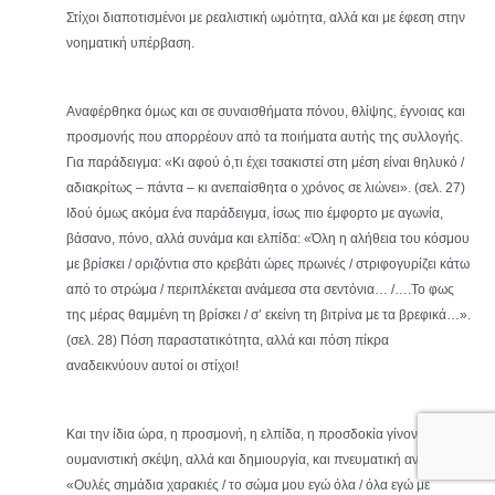
Στίχοι διαποτισμένοι με ρεαλιστική ωμότητα, αλλά και με έφεση στην
νοηματική υπέρβαση.
Αναφέρθηκα όμως και σε συναισθήματα πόνου, θλίψης, έγνοιας και
προσμονής που απορρέουν από τα ποιήματα αυτής της συλλογής.
Για παράδειγμα: «Κι αφού ό,τι έχει τσακιστεί στη μέση είναι θηλυκό /
αδιακρίτως – πάντα – κι ανεπαίσθητα ο χρόνος σε λιώνει». (σελ. 27)
Ιδού όμως ακόμα ένα παράδειγμα, ίσως πιο έμφορτο με αγωνία,
βάσανο, πόνο, αλλά συνάμα και ελπίδα: «Όλη η αλήθεια του κόσμου
με βρίσκει / οριζόντια στο κρεβάτι ώρες πρωινές / στριφογυρίζει κάτω
από το στρώμα / περιπλέκεται ανάμεσα στα σεντόνια… /….Το φως
της μέρας θαμμένη τη βρίσκει / σ’ εκείνη τη βιτρίνα με τα βρεφικά…».
(σελ. 28) Πόση παραστατικότητα, αλλά και πόση πίκρα
αναδεικνύουν αυτοί οι στίχοι!
Και την ίδια ώρα, η προσμονή, η ελπίδα, η προσδοκία γίνονται βαθιά
ουμανιστική σκέψη, αλλά και δημιουργία, και πνευματική ανάταση:
«Ουλές σημάδια χαρακιές / το σώμα μου εγώ όλα / όλα εγώ με