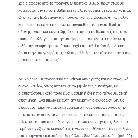
Στις διαφορές από το προηγηθέν ποιητικό βιβλίο, πρωτίστως θα
κατέγραφα την έντονη, βαθιά και απόλυτα συνειδητή εσωτερικότητα.
Οι στίχοι της Ε.Χ. έγιναν πιο προσωπικοί, πιο εξομολογητικοί, αλλά
και περισσότερο φορτισμένοι με συναισθήματα πόνου, θλίψης,
οδύνης, ενίοτε και συντριβής. Σε ό,τι αφορά τις θεματικές της, η νέα
ποιητική συλλογή, κατά την άποψή μου, αποτελεί μια ευσύνοπτη
ωδή στην γονιμότητα, κατ’ αντιστοιχία αποτελεί κι ένα θρηνητικό
άσμα στην υπογονιμότητα, ενώ παράλληλα συνιστά κι ένα οργισμένο
ράπισμα στην πατριαρχία.
Αν διεξέλθουμε προσεκτικά τις «είκοσι οκτώ ριπές και ένα πολεμικό
ανακοινωθέν», όπως υποτιτλίζει το βιβλίο της η ποιήτρια, θα
διαπιστώσουμε κατά πόσο είναι βάσιμη ή όχι η πιο πάνω θεματική
αποτίμηση. Ένα βιβλίο με αυτή την θεματική διακλάδωση δεν θα
μπορούσε παρά να περιλαμβάνει και στίχους αφιερωμένους στην
μητέρα, στην προκειμένη περίπτωση, στην μητέρα της ποιήτριας:
«Πέφτω στα πόδια σου / ανοίγω τα σκέλια σου / την τραχηλική σου
τομή να αγγίξω / να κοινωνήσω τη γέννα σου θέλω / κι εσύ με τυλίγεις
στα σπάργανα / και με βαφτίζεις θέλεις / δεν θέλεις / σιωπή». (σελ. 22)