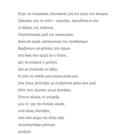
Είχες να ετοιμάσεις αποσκευές για τον γύρο του κόσμου.
Σήκωσες όλο το σπίτι – κορνίζες, αμύγδαλα κι όλο
το βάρος της ευθύνης.
Περπατήσαμε μαζί την προκυμαία.
Διένυσα αργά, κατανυκτικά τον προθάλαμο.
Βιαζόσουν να φτάσεις στο τέρμα-
στη δική σου αρχή ήν ο Λόγος.
Δεν σε έπαιρνε ο χρόνος.
Δεν με έπαιρναν οι λέξεις.
Κι είπε να πιάσει μια μπόρα μέσα μου,
έτσι όπως βούτηξες με τη βαλίτσα μέσα σου μαζί.
Ούτε που γύρισες να με κοιτάξεις.
Έτσι κι αλλιώς το γνώριζα,
μου το ’χες πει πολλές φορές
υπό άλλες διατάξεις:
από εδώ μέχρι την άλλη όψη
να κολυμπάμε μένουμε
μονάχοι