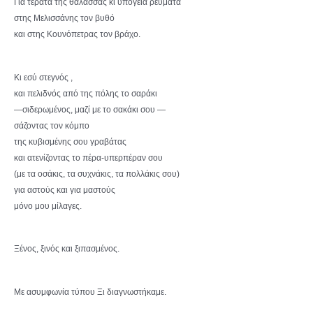
Για τέρατα της θάλασσας κι υπόγεια ρεύματα
στης Μελισσάνης τον βυθό
και στης Κουνόπετρας τον βράχο.
Κι εσύ στεγνός ,
και πελιδνός από της πόλης το σαράκι
—σιδερωμένος, μαζί με το σακάκι σου —
σάζοντας τον κόμπο
της κυβισμένης σου γραβάτας
και ατενίζοντας το πέρα-υπερπέραν σου
(με τα οσάκις, τα συχνάκις, τα πολλάκις σου)
για αστούς και για μαστούς
μόνο μου μίλαγες.
Ξένος, ξινός και ξιπασμένος.
Με ασυμφωνία τύπου Ξι διαγνωστήκαμε.