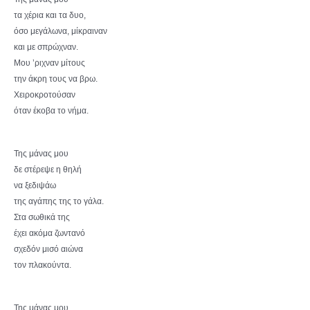
τα χέρια και τα δυο,
όσο μεγάλωνα, μίκραιναν
και με σπρώχναν.
Μου ’ριχναν μίτους
την άκρη τους να βρω.
Χειροκροτούσαν
όταν έκοβα το νήμα.
Της μάνας μου
δε στέρεψε η θηλή
να ξεδιψάω
της αγάπης της το γάλα.
Στα σωθικά της
έχει ακόμα ζωντανό
σχεδόν μισό αιώνα
τον πλακούντα.
Της μάνας μου