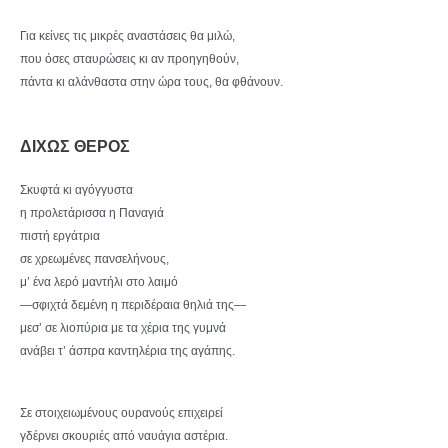
Για κείνες τις μικρές αναστάσεις θα μιλώ,
που όσες σταυρώσεις κι αν προηγηθούν,
πάντα κι αλάνθαστα στην ώρα τους, θα φθάνουν.
ΔΙΧΩΣ ΘΕΡΟΣ
Σκυφτά κι αγόγγυστα
η προλετάρισσα η Παναγιά
πιστή εργάτρια
σε χρεωμένες πανσελήνους,
μ’ ένα λερό μαντήλι στο λαιμό
—σφιχτά δεμένη η περιδέραια θηλιά της—
μεσ’ σε λιοπύρια με τα χέρια της γυμνά
ανάβει τ’ άσπρα καντηλέρια της αγάπης.
Σε στοιχειωμένους ουρανούς επιχειρεί
γδέρνει σκουριές από ναυάγια αστέρια.