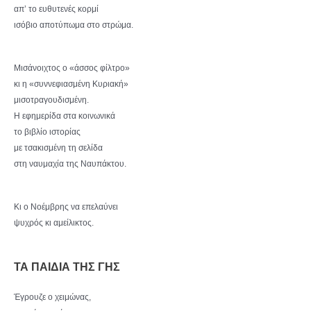
απ’ το ευθυτενές κορμί
ισόβιο αποτύπωμα στο στρώμα.
Μισάνοιχτος ο «άσσος φίλτρο»
κι η «συννεφιασμένη Κυριακή»
μισοτραγουδισμένη.
Η εφημερίδα στα κοινωνικά
το βιβλίο ιστορίας
με τσακισμένη τη σελίδα
στη ναυμαχία της Ναυπάκτου.
Κι ο Νοέμβρης να επελαύνει
ψυχρός κι αμείλικτος.
ΤΑ ΠΑΙΔΙΑ ΤΗΣ ΓΗΣ
Έγρουζε ο χειμώνας,