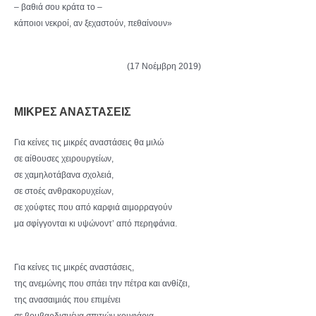
– βαθιά σου κράτα το –
κάποιοι νεκροί, αν ξεχαστούν, πεθαίνουν»
(17 Νοέμβρη 2019)
ΜΙΚΡΕΣ ΑΝΑΣΤΑΣΕΙΣ
Για κείνες τις μικρές αναστάσεις θα μιλώ
σε αίθουσες χειρουργείων,
σε χαμηλοτάβανα σχολειά,
σε στοές ανθρακορυχείων,
σε χούφτες που από καρφιά αιμορραγούν
μα σφίγγονται κι υψώνοντ’ από περηφάνια.
Για κείνες τις μικρές αναστάσεις,
της ανεμώνης που σπάει την πέτρα και ανθίζει,
της ανασαιμιάς που επιμένει
σε βομβαρδισμένα σπιτιών κουφάρια,