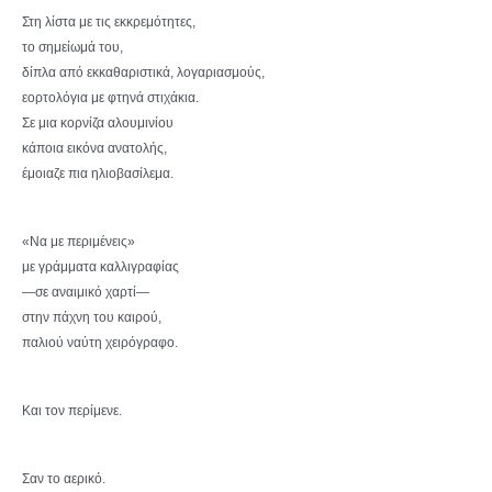
Στη λίστα με τις εκκρεμότητες,
το σημείωμά του,
δίπλα από εκκαθαριστικά, λογαριασμούς,
εορτολόγια με φτηνά στιχάκια.
Σε μια κορνίζα αλουμινίου
κάποια εικόνα ανατολής,
έμοιαζε πια ηλιοβασίλεμα.
«Να με περιμένεις»
με γράμματα καλλιγραφίας
—σε αναιμικό χαρτί—
στην πάχνη του καιρού,
παλιού ναύτη χειρόγραφο.
Και τον περίμενε.
Σαν το αερικό.