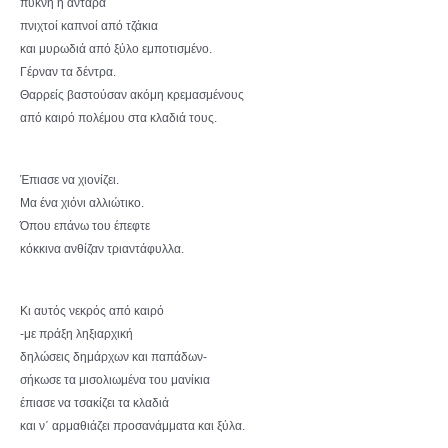
πυκνή η αντάρα
πνιχτοί καπνοί από τζάκια
και μυρωδιά από ξύλο εμποτισμένο.
Γέρναν τα δέντρα.
Θαρρείς βαστούσαν ακόμη κρεμασμένους
από καιρό πολέμου στα κλαδιά τους.
Έπιασε να χιονίζει.
Μα ένα χιόνι αλλιώτικο.
Όπου επάνω του έπεφτε
κόκκινα ανθίζαν τριαντάφυλλα.
Κι αυτός νεκρός από καιρό
-με πράξη ληξιαρχική
δηλώσεις δημάρχων και παπάδων-
σήκωσε τα μισολιωμένα του μανίκια
έπιασε να τσακίζει τα κλαδιά
και ν΄ αρμαθιάζει προσανάμματα και ξύλα.