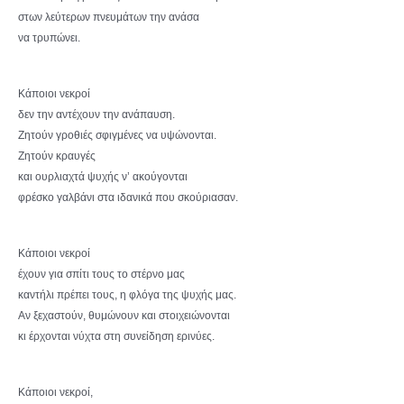
στων λεύτερων πνευμάτων την ανάσα
να τρυπώνει.
Κάποιοι νεκροί
δεν την αντέχουν την ανάπαυση.
Ζητούν γροθιές σφιγμένες να υψώνονται.
Ζητούν κραυγές
και ουρλιαχτά ψυχής ν’ ακούγονται
φρέσκο γαλβάνι στα ιδανικά που σκούριασαν.
Κάποιοι νεκροί
έχουν για σπίτι τους το στέρνο μας
καντήλι πρέπει τους, η φλόγα της ψυχής μας.
Αν ξεχαστούν, θυμώνουν και στοιχειώνονται
κι έρχονται νύχτα στη συνείδηση ερινύες.
Κάποιοι νεκροί,