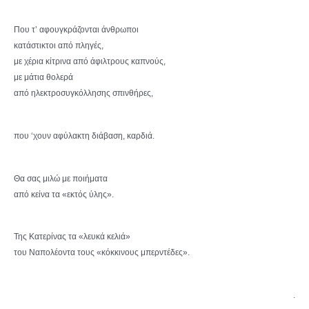
Που τ’ αφουγκράζονται άνθρωποι
κατάστικτοι από πληγές,
με χέρια κίτρινα από άφιλτρους καπνούς,
με μάτια θολερά
από ηλεκτροσυγκόλλησης σπινθήρες,
που ‘χουν αφύλακτη διάβαση, καρδιά.
Θα σας μιλώ με ποιήματα
από κείνα τα «εκτός ύλης».
Της Κατερίνας τα «λευκά κελιά»
του Ναπολέοντα τους «κόκκινους μπερντέδες».
.