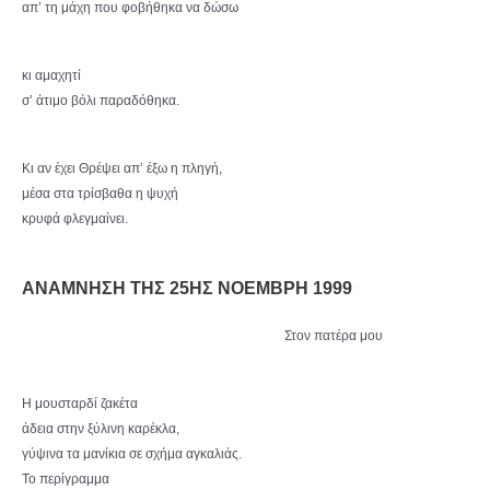
απ’ τη μάχη που φοβήθηκα να δώσω
κι αμαχητί
σ’ άτιμο βόλι παραδόθηκα.
Κι αν έχει Θρέψει απ’ έξω η πληγή,
μέσα στα τρίσβαθα η ψυχή
κρυφά φλεγμαίνει.
ΑΝΑΜΝΗΣΗ ΤΗΣ 25ΗΣ ΝΟΕΜΒΡΗ 1999
Στον πατέρα μου
Η μουσταρδί ζακέτα
άδεια στην ξύλινη καρέκλα,
γύψινα τα μανίκια σε σχήμα αγκαλιάς.
Το περίγραμμα