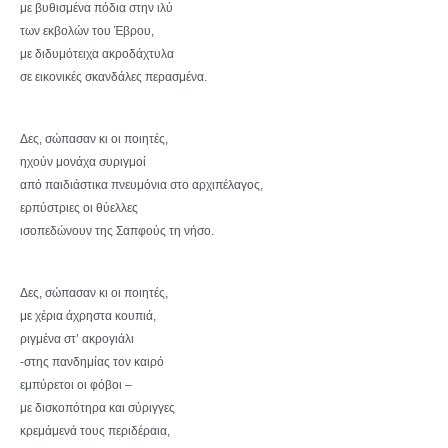
με βυθισμένα πόδια στην ιλύ
των εκβολών του Έβρου,
με διδυμότειχα ακροδάχτυλα
σε εικονικές σκανδάλες περασμένα.
Δες, σώπασαν κι οι ποιητές,
ηχούν μονάχα συριγμοί
από παιδιάστικα πνευμόνια στο αρχιπέλαγος,
ερπύστριες οι θύελλες
ισοπεδώνουν της Σαπφούς τη νήσο.
Δες, σώπασαν κι οι ποιητές,
με χέρια άχρηστα κουπιά,
ριγμένα στ’ ακρογιάλι
-στης πανδημίας τον καιρό
εμπύρετοι οι φόβοι –
με δισκοπότηρα και σύριγγες
κρεμάμενά τους περιδέραια,