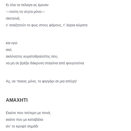
Κι όλα τα πέλαγα ας έμεναν
—τούτη τη νύχτα μόνο—
σκοτεινά,
ν’ αναζητούν το φως στους φάρους, τ’ άγρια κύματα
και εγώ
εκεί,
ακλόνητος κυματοθραύστης σου,
να μη σε βρέξει δάκρυνη σταγόνα από φουρτούνα.
Αχ, να ‘πιανα, μόνο, το φεγγάρι σε μια απόχη!
ΑΜΑΧΗΤΙ
Εκείνο που πιότερο με πονά,
εκείνο που με καταβάλει
είν’ το κρυφό σημάδι