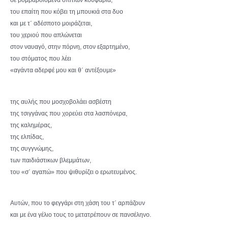
του επαίτη που κόβει τη μπουκιά στα δυο
και με τ΄ αδέσποτο μοιράζεται,
του χεριού που απλώνεται
στον ναυαγό, στην πόρνη, στον εξαρτημένο,
του στόματος που λέει
«αγάντα αδερφέ μου και θ΄ αντέξουμε»
της αυλής που μοσχοβολάει ασβέστη
της τσιγγάνας που χορεύει στα λασπόνερα,
της καλημέρας,
της ελπίδας,
της συγγνώμης,
των παιδιάστικων βλεμμάτων,
του «σ΄ αγαπώ» που ψιθυρίζει ο ερωτευμένος.
Αυτών, που το φεγγάρι στη χάση του τ΄ αρπάζουν
και με ένα γέλιο τους το μετατρέπουν σε πανσέληνο.