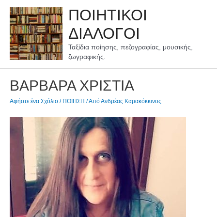
Μετάβαση
ΠΟΙΗΤΙΚΟΙ
στο
περιεχόμενο
ΔΙΑΛΟΓΟΙ
Ταξίδια ποίησης, πεζογραφίας, μουσικής,
ζωγραφικής.
ΒΑΡΒΑΡΑ ΧΡΙΣΤΙΑ
Αφήστε ένα Σχόλιο
/
ΠΟΙΗΣΗ
/ Από
Ανδρέας Καρακόκκινος