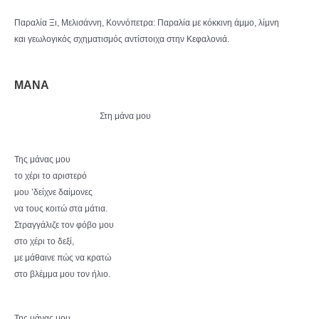
Παραλία Ξι, Μελισάννη, Κοννόπετρα: Παραλία με κόκκινη άμμο, λίμνη
και γεωλογικός σχηματισμός αντίστοιχα στην Κεφαλονιά.
ΜΑΝΑ
Στη μάνα μου
Της μάνας μου
το χέρι το αριστερό
μου ’δείχνε δαίμονες
να τους κοιτώ στα μάτια.
Στραγγάλιζε τον φόβο μου
στο χέρι το δεξί,
με μάθαινε πώς να κρατώ
στο βλέμμα μου τον ήλιο.
Της μάνας μου