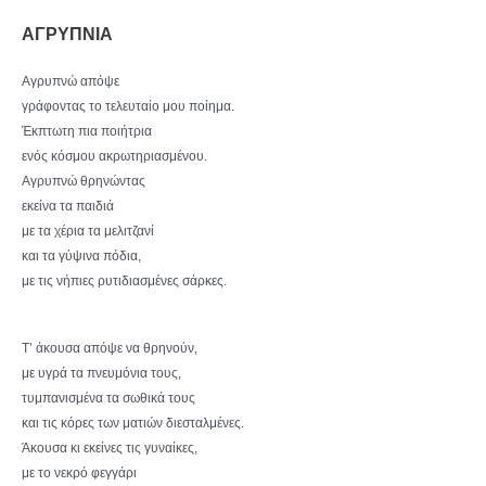
ΑΓΡΥΠΝΙΑ
Αγρυπνώ απόψε
γράφοντας το τελευταίο μου ποίημα.
Έκπτωτη πια ποιήτρια
ενός κόσμου ακρωτηριασμένου.
Αγρυπνώ θρηνώντας
εκείνα τα παιδιά
με τα χέρια τα μελιτζανί
και τα γύψινα πόδια,
με τις νήπιες ρυτιδιασμένες σάρκες.
Τ’ άκουσα απόψε να θρηνούν,
με υγρά τα πνευμόνια τους,
τυμπανισμένα τα σωθικά τους
και τις κόρες των ματιών διεσταλμένες.
Άκουσα κι εκείνες τις γυναίκες,
με το νεκρό φεγγάρι