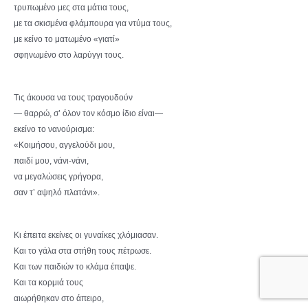
τρυπωμένο μες στα μάτια τους,
με τα σκισμένα φλάμπουρα για ντύμα τους,
με κείνο το ματωμένο «γιατί»
σφηνωμένο στο λαρύγγι τους.
Τις άκουσα να τους τραγουδούν
— θαρρώ, σ’ όλον τον κόσμο ίδιο είναι—
εκείνο το νανούρισμα:
«Κοιμήσου, αγγελούδι μου,
παιδί μου, νάνι-νάνι,
να μεγαλώσεις γρήγορα,
σαν τ’ αψηλό πλατάνι».
Κι έπειτα εκείνες οι γυναίκες χλόμιασαν.
Και το γάλα στα στήθη τους πέτρωσε.
Και των παιδιών το κλάμα έπαψε.
Και τα κορμιά τους
αιωρήθηκαν στο άπειρο,