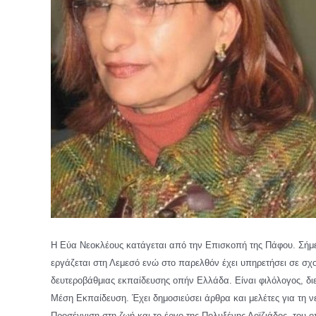
Η Εύα Νεοκλέους κατάγεται από την Επισκοπή της Πάφου. Σήμε
εργάζεται στη Λεμεσό ενώ στο παρελθόν έχει υπηρετήσει σε σχ
δευτεροβάθμιας εκπαίδευσης οπήν Ελλάδα. Είναι φιλόλογος, δι
Μέση Εκπαίδευση. Έχει δημοσιεύσει άρθρα και μελέτες για τη νε
Προσέγγιση στη ζωή και το έργο της Πολυξένης Λοϊζιάδος, του 