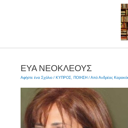
Μετάβαση
στο
περιεχόμενο
ΕΥΑ ΝΕΟΚΛΕΟΥΣ
Αφήστε ένα Σχόλιο
/
ΚΥΠΡΟΣ
,
ΠΟΙΗΣΗ
/ Από
Ανδρέας Καρακόκ