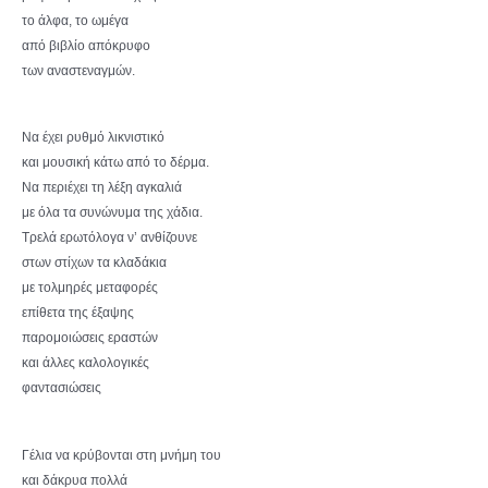
το άλφα, το ωμέγα
από βιβλίο απόκρυφο
των αναστεναγμών.
Να έχει ρυθμό λικνιστικό
και μουσική κάτω από το δέρμα.
Να περιέχει τη λέξη αγκαλιά
με όλα τα συνώνυμα της χάδια.
Τρελά ερωτόλογα ν’ ανθίζουνε
στων στίχων τα κλαδάκια
με τολμηρές μεταφορές
επίθετα της έξαψης
παρομοιώσεις εραστών
και άλλες καλολογικές
φαντασιώσεις
Γέλια να κρύβονται στη μνήμη του
και δάκρυα πολλά