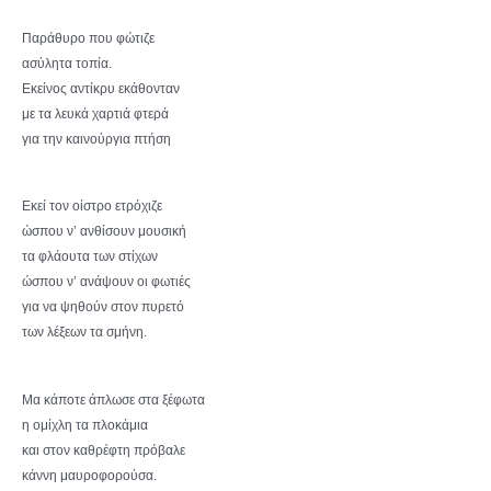
Παράθυρο που φώτιζε
ασύλητα τοπία.
Εκείνος αντίκρυ εκάθονταν
με τα λευκά χαρτιά φτερά
για την καινούργια πτήση
Εκεί τον οίστρο ετρόχιζε
ώσπου ν’ ανθίσουν μουσική
τα φλάουτα των στίχων
ώσπου ν’ ανάψουν οι φωτιές
για να ψηθούν στον πυρετό
των λέξεων τα σμήνη.
Μα κάποτε άπλωσε στα ξέφωτα
η ομίχλη τα πλοκάμια
και στον καθρέφτη πρόβαλε
κάννη μαυροφορούσα.