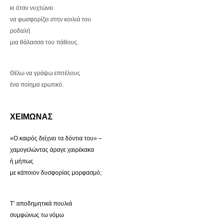
κι όταν νυχτώνει
να φωσφορίζει στην κοιλιά του
ροδαλή
μια θάλασσα του πάθους.
Θέλω να γράψω επιτέλους
ένα ποίημα ερωτικό.
ΧΕΙΜΩΝΑΣ
«Ο καιρός δείχνει τα δόντια του» –
χαμογελώντας άραγε χαιρέκακα
ή μήπως
με κάποιον δυσφορίας μορφασμό;
Τ’ αποδημητικά πουλιά
συμφώνως τω νόμω