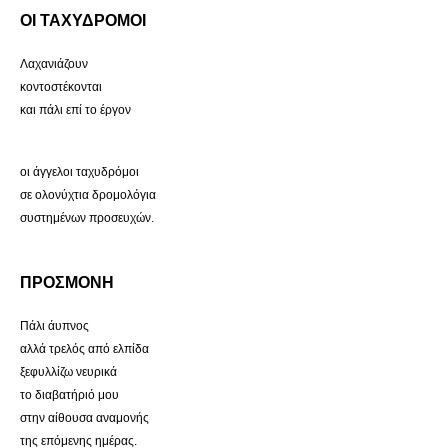
ΟΙ ΤΑΧΥΔΡΟΜΟΙ
Λαχανιάζουν
κοντοστέκονται
και πάλι επί το έργον
οι άγγελοι ταχυδρόμοι
σε ολονύχτια δρομολόγια
συστημένων προσευχών.
ΠΡΟΣΜΟΝΗ
Πάλι άυπνος
αλλά τρελός από ελπίδα
ξεφυλλίζω νευρικά
το διαβατήριό μου
στην αίθουσα αναμονής
της επόμενης ημέρας.