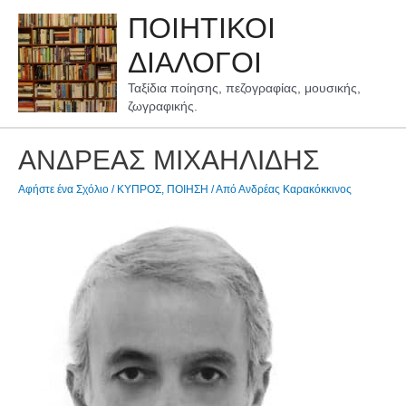
Μετάβαση
ΠΟΙΗΤΙΚΟΙ
στο
περιεχόμενο
ΔΙΑΛΟΓΟΙ
Ταξίδια ποίησης, πεζογραφίας, μουσικής,
ζωγραφικής.
ΑΝΔΡΕΑΣ ΜΙΧΑΗΛΙΔΗΣ
Αφήστε ένα Σχόλιο
/
ΚΥΠΡΟΣ
,
ΠΟΙΗΣΗ
/ Από
Ανδρέας Καρακόκκινος