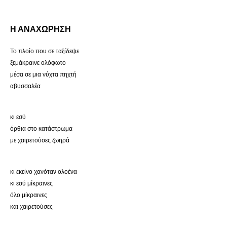
Η ΑΝΑΧΩΡΗΣΗ
Το πλοίο που σε ταξίδεψε
ξεμάκραινε ολόφωτο
μέσα σε μια νύχτα πηχτή
αβυσσαλέα
κι εσύ
όρθια στο κατάστρωμα
με χαιρετούσες ζωηρά
κι εκείνο χανόταν ολοένα
κι εσύ μίκραινες
όλο μίκραινες
και χαιρετούσες