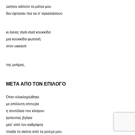
ώσπου κάποτε τα μάτια μου
δεν έφταναν πια να σ’ αγκαλιάσουν
κι έγινες σιγά-σιγά κουκκίδα
μια κουκκίδα φωτεινή
στον ωκεανό
της μνήμης.
ΜΕΤΑ ΑΠΟ ΤΟΝ ΕΠΙΛΟΓΟ
Όταν ολοκληρώθηκε
με απόλυτη επιτυχία
η συντέλεια του κόσμου
έρποντας βγήκα
μέσ’ από τον καθρέφτη
τίναξα τη σκόνη από τα ρούχα μου