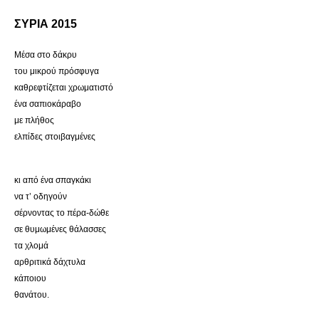
ΣΥΡΙΑ 2015
Μέσα στο δάκρυ
του μικρού πρόσφυγα
καθρεφτίζεται χρωματιστό
ένα σαπιοκάραβο
με πλήθος
ελπίδες στοιβαγμένες
κι από ένα σπαγκάκι
να τ’ οδηγούν
σέρνοντας το πέρα-δώθε
σε θυμωμένες θάλασσες
τα χλομά
αρθριτικά δάχτυλα
κάποιου
θανάτου.