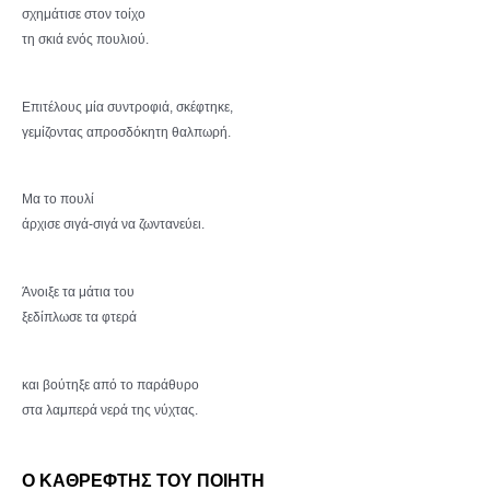
σχημάτισε στον τοίχο
τη σκιά ενός πουλιού.
Επιτέλους μία συντροφιά, σκέφτηκε,
γεμίζοντας απροσδόκητη θαλπωρή.
Μα το πουλί
άρχισε σιγά-σιγά να ζωντανεύει.
Άνοιξε τα μάτια του
ξεδίπλωσε τα φτερά
και βούτηξε από το παράθυρο
στα λαμπερά νερά της νύχτας.
Ο ΚΑΘΡΕΦΤΗΣ
ΤΟΥ ΠΟΙΗ
ΤΗ