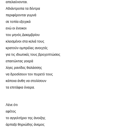
απελαύνονται.
Αδιάντροπα τα δέντρα
περιφέρονται γυμνά
σε τοπία εξοχικά
ενώ οι ένοικοι
του μηνός Δεκεμβρίου
κλεισμένοι στα κελιά τους
κρατούν ομπρέλες ανοιχτές
για τις ιδιωτικές τους βροχοπτώσεις
επαιτώντας γοερά
λίγες ρανίδες θαλάσσης
να δροσίσουν τον πυρετό τους
κάποια άνθη να στολίσουν
τα επιτάφια όνειρα.
Λένε ότι
εφέτος
το αγγελτήριο της άνοιξης
άρπαξε θηριώδης άνεμος