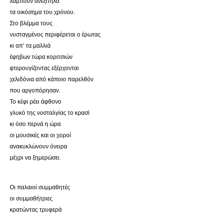
λάμπουν ανεξίτηλα
τα οικόσημα του χρόνου.
Στο βλέμμα τους
νυσταγμένος περιφέρεται ο έρωτας
κι απ’ τα μαλλιά
έφηβων τώρα κοριτσιών
φτερουγίζοντας εξέρχονται
χελιδόνια από κάποιο παρελθόν
που αργοπόρησαν.
Το κέφι ρέει άφθονο
γλυκό της νοσταλγίας το κρασί
κι όσο περνά η ώρα
οι μουσικές και οι χοροί
ανακυκλώνουν όνειρα
μέχρι να ξημερώσει.
Οι παλαιοί συμμαθητές
οι συμμαθήτριες
κρατώντας τρυφερά