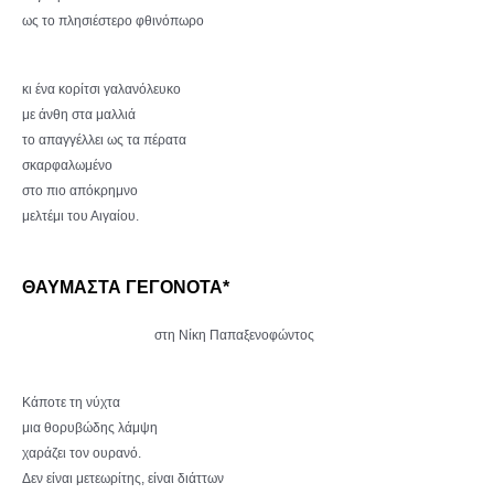
ως το πλησιέστερο φθινόπωρο
κι ένα κορίτσι γαλανόλευκο
με άνθη στα μαλλιά
το απαγγέλλει ως τα πέρατα
σκαρφαλωμένο
στο πιο απόκρημνο
μελτέμι του Αιγαίου.
ΘΑΥΜΑΣΤΑ ΓΕΓΟΝΟΤΑ*
στη Νίκη Παπαξενοφώντος
Κάποτε τη νύχτα
μια θορυβώδης λάμψη
χαράζει τον ουρανό.
Δεν είναι μετεωρίτης, είναι διάττων