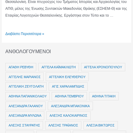
Θεσσαλονίκη. Είναι πτυχιούχος του Τμήματος Ιστορίας και Αρχαιολογίας του
ΑΠΘ, μέλος της Ένωσης Συντακτών Μακεδονίας Θράκης (ΕΣΗΕΜ-Θ) και της
Εταιρίας Λογοτεχνών Θεσσαλονίκης. Εργάστηκε στον Τύπο και το …
ΧΡΙΣΤΟΣ
Διαβάστε Περισσότερα »
ΖΑΦΕΙΡΗΣ
ΑΝΘΟΛΟΓΟΥΜΕΝΟΙ
ΑΓΑΘΗ ΡΕΒΥΘΗ
ΑΓΓΕΛΑ ΚΑΪΜΑΚΛΙΩΤΗ
ΑΓΓΕΛΑ ΧΡΟΝΟΠΟΥΛΟΥ
ΑΓΓΕΛΗΣ ΜΑΡΙΑΝΟΣ
ΑΓΓΕΛΙΚΗ ΕΛΕΥΘΕΡΙΟΥ
ΑΓΓΕΛΙΚΗ ΖΕΥΓΟΛΑΤΗ
ΑΓΙΣ ΧΑΡΑΛΑΜΠΙΔΗΣ
ΑΘΗΝΑ ΠΑΠΑΝΙΚΟΛΑΟΥ
ΑΘΗΝΑ ΤΕΜΒΡΙΟΥ
ΑΘΗΝΑ ΤΙΤΑΚΗ
ΑΛΕΞΑΝΔΡΑ ΓΑΛΑΝΟΥ
ΑΛΕΞΑΝΔΡΑ ΜΠΑΚΟΝΙΚΑ
ΑΛΕΞΑΝΔΡΑ ΜΥΛΩΝΑ
ΑΛΕΞΗΣ ΚΑΛΟΚΑΙΡΙΝΟΣ
ΑΛΕΞΗΣ ΣΤΑΥΡΑΤΗΣ
ΑΛΕΞΗΣ ΤΡΑΪΑΝΟΣ
ΑΛΕΞΙΑ ΒΙΚΤΩΡΟΣ