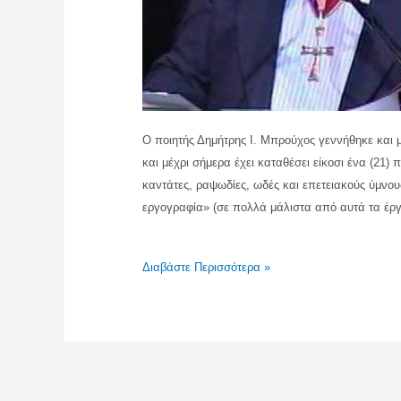
Ο ποιητής Δημήτρης I. Μπρούχος γεννήθηκε και 
και μέχρι σήμερα έχει καταθέσει είκοσι ένα (21) 
καντάτες, ραψωδίες, ωδές και επετειακούς ύμνου
εργογραφία» (σε πολλά μάλιστα από αυτά τα έργ
ΔΗΜΗΤΡΗΣ
Διαβάστε Περισσότερα »
Ι.
ΜΠΡΟΥΧΟΣ