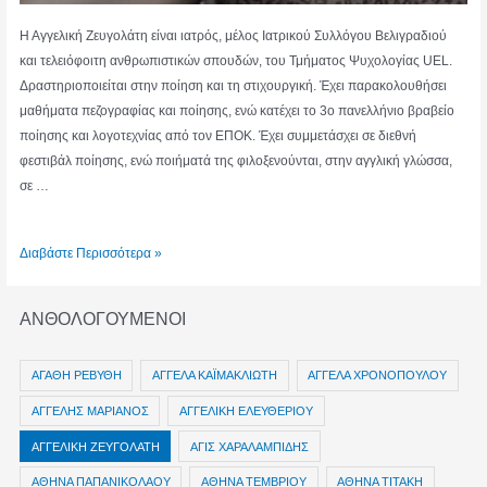
Η Αγγελική Ζευγολάτη είναι ιατρός, μέλος Ιατρικού Συλλόγου Βελιγραδιού
και τελειόφοιτη ανθρωπιστικών σπουδών, του Τμήματος Ψυχολογίας UEL.
Δραστηριοποιείται στην ποίηση και τη στιχουργική. Έχει παρακολουθήσει
μαθήματα πεζογραφίας και ποίησης, ενώ κατέχει το 3ο πανελλήνιο βραβείο
ποίησης και λογοτεχνίας από τον ΕΠΟΚ. Έχει συμμετάσχει σε διεθνή
φεστιβάλ ποίησης, ενώ ποιήματά της φιλοξενούνται, στην αγγλική γλώσσα,
σε …
ΑΓΓΕΛΙΚΗ
Διαβάστε Περισσότερα »
ΖΕΥΓΟΛΑΤΗ
ΑΝΘΟΛΟΓΟΥΜΕΝΟΙ
ΑΓΑΘΗ ΡΕΒΥΘΗ
ΑΓΓΕΛΑ ΚΑΪΜΑΚΛΙΩΤΗ
ΑΓΓΕΛΑ ΧΡΟΝΟΠΟΥΛΟΥ
ΑΓΓΕΛΗΣ ΜΑΡΙΑΝΟΣ
ΑΓΓΕΛΙΚΗ ΕΛΕΥΘΕΡΙΟΥ
ΑΓΓΕΛΙΚΗ ΖΕΥΓΟΛΑΤΗ
ΑΓΙΣ ΧΑΡΑΛΑΜΠΙΔΗΣ
ΑΘΗΝΑ ΠΑΠΑΝΙΚΟΛΑΟΥ
ΑΘΗΝΑ ΤΕΜΒΡΙΟΥ
ΑΘΗΝΑ ΤΙΤΑΚΗ