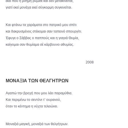
εκεί που η μνήμη ρίζωσε και δεν μετακινείται,
γιατί εκεί μονάχα εκεί σύγκορμη συγκινείται.
Και φτάνω τα χαράματα στο πατρικό μου σπίτι
και δακρυσμένος στέκομαι σαν ταπεινό σπουργίτι.
Έφυγε ο Σάββας ο παππούς και η γιαγιά Θυμία,
καίγομαι σαν θυμίαμα σέ κάρβουνο αθυμίας.
2008
ΜΟΝΑΞΙΑ ΤΩΝ ΘΕΛΓΗΤΡΩΝ
Αγαπώ την βροχή που μου λέει παραμύθια.
Και περιμένω το σεντόνι τ’ ουρανού,
όταν το κέντημα η νύχτα τελειώνει.
Μοναξιά μαγική, μοναξιά των θελγήτρων.