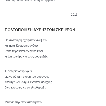
Όλα συμβαίνουν αν το ποίημα αφηνιάσει.
2013
ΠΟΛΤΟΠΟΙΗΣΗ ΑΧΡΗΣΤΩΝ ΣΚΕΨΕΩΝ
Πολτοποίηση άχρηστων σκέψεων
και μετά ξένοιαστες ανάσες.
’Άντε τώρα έναν έλληνικό καφέ
κι ένα τσιγάρο για τρεις ρουφηξιές.
Τ’ αστέρια δακρύζουν
για να φύγει η σκόνη του ουρανού.
Σκέψη τυλιγμένη με κλωστές αράχνης
δίνει κλοτσιές για να ελευθερωθεί.
Μείωση περιττών απαιτήσεων.