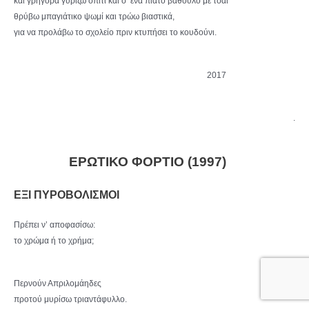
και γρήγορα γυρίζω σπίτι και σ’ ένα πιάτο βαθουλό με τσάι
θρύβω μπαγιάτικο ψωμί και τρώω βιαστικά,
για να προλάβω το σχολείο πριν κτυπήσει το κουδούνι.
2017
.
ΕΡΩΤΙΚΟ ΦΟΡΤΙΟ (1997)
ΕΞΙ ΠΥΡΟΒΟΛΙΣΜΟΙ
Πρέπει ν’ αποφασίσω:
το χρώμα ή το χρήμα;
Περνούν Απριλομάηδες
προτού μυρίσω τριαντάφυλλο.