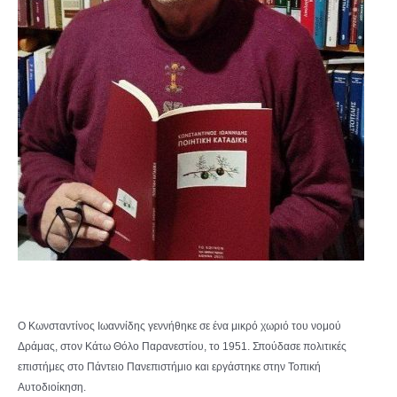
Ο Κωνσταντίνος Ιωαννίδης γεννήθηκε σε ένα μικρό χωριό του νομού
Δράμας, στον Κάτω Θόλο Παρανεστίου, το 1951. Σπούδασε πολιτικές
επιστήμες στο Πάντειο Πανεπιστήμιο και εργάστηκε στην Τοπική
Αυτοδιοίκηση.