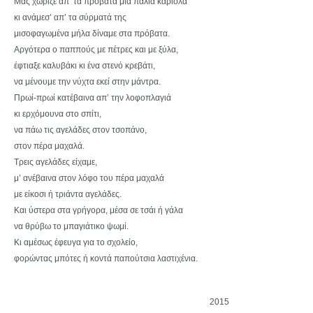
Μας χώριζε απ’ τα πρόβατα μία παλιά καριόλα
κι ανάμεσ’ απ’ τα σύρματά της
μισοφαγωμένα μήλα δίναμε στα πρόβατα.
Αργότερα ο παππούς με πέτρες και με ξύλα,
έφτιαξε καλυβάκι κι ένα στενό κρεβάτι,
να μένουμε την νύχτα εκεί στην μάντρα.
Πρωί-πρωί κατέβαινα απ’ την λοφοπλαγιά
κι ερχόμουνα στο σπίτι,
να πάω τις αγελάδες στον τσοπάνο,
στον πέρα μαχαλά.
Τρεις αγελάδες είχαμε,
μ’ ανέβαινα στον λόφο του πέρα μαχαλά
με είκοσι ή τριάντα αγελάδες.
Και ύστερα στα γρήγορα, μέσα σε τσάι ή γάλα
να θρύβω το μπαγιάτικο ψωμί.
Κι αμέσως έφευγα για το σχολείο,
φορώντας μπότες ή κοντά παπούτσια λαστιχένια.
2015