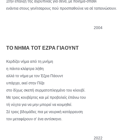
Στην έπαλξη της αγρύπνιας για σένα, με ποίημα-σπαθί
ενάντια στους γενίτσαρους πού προσπαθούνε να σέ ταπεινώσουν.
2004
ΤΟ ΝΗΜΑ TOT EZPA ΓΙΑΟΥΝΤ
Κερδίζει νήμα από τη μνήμη
η πάντα κλέφτρα λήθη
αλλά το νήμα με τον Έζρα Πάουντ
υπάρχει, εκεί στην Πίζα
στο δίχως σκεπή συρματοπλεγμένο του κλουβί.
Με τρεις κουβέρτες και μέ προβολείς έπάνω του
τή νύχτα για να μην μπορεί να κοιμηθεί.
Σέ τρεις βδομάδες πια με νευρική κατάρρευση
τον μεταφέρουν σ’ ένα αντίσκηνο.
2022