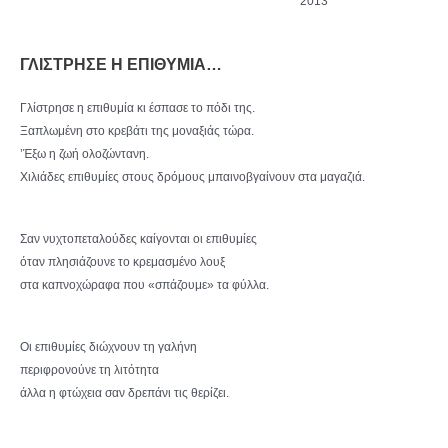
2013
ΓΛΙΣΤΡΗΣΕ Η ΕΠΙΘΥΜΙΑ…
Γλίστρησε η επιθυμία κι έσπασε το πόδι της.
Ξαπλωμένη στο κρεβάτι της μοναξιάς τώρα.
’Έξω η ζωή ολοζώντανη.
Χιλιάδες επιθυμίες στους δρόμους μπαινοβγαίνουν στα μαγαζιά.
Σαν νυχτοπεταλούδες καίγονται οι επιθυμίες
όταν πλησιάζουνε το κρεμασμένο λουξ
στα καπνοχώραφα που «σπάζουμε» τα φύλλα.
Οι επιθυμίες διώχνουν τη γαλήνη
περιφρονούνε τη λιτότητα
άλλα η φτώχεια σαν δρεπάνι τις θερίζει.