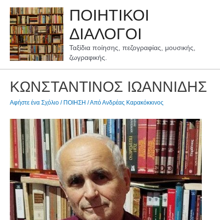
Μετάβαση
ΠΟΙΗΤΙΚΟΙ
στο
περιεχόμενο
ΔΙΑΛΟΓΟΙ
Ταξίδια ποίησης, πεζογραφίας, μουσικής,
ζωγραφικής.
ΚΩΝΣΤΑΝΤΙΝΟΣ ΙΩΑΝΝΙΔΗΣ
Αφήστε ένα Σχόλιο
/
ΠΟΙΗΣΗ
/ Από
Ανδρέας Καρακόκκινος