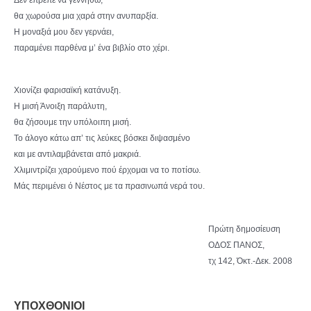
θα χωρούσα μια χαρά στην ανυπαρξία.
Η μοναξιά μου δεν γερνάει,
παραμένει παρθένα μ’ ένα βιβλίο στο χέρι.
Χιονίζει φαρισαϊκή κατάνυξη.
Η μισή Άνοιξη παράλυτη,
θα ζήσουμε την υπόλοιπη μισή.
Το άλογο κάτω απ’ τις λεύκες βόσκει διψασμένο
και με αντιλαμβάνεται από μακριά.
Χλιμιντρίζει χαρούμενο πού έρχομαι να το ποτίσω.
Μάς περιμένει ό Νέστος με τα πρασινωπά νερά του.
Πρώτη δημοσίευση
ΟΔΟΣ ΠΑΝΟΣ,
τχ 142, Όκτ.-Δεκ. 2008
ΥΠΟΧΘΟΝΙΟΙ