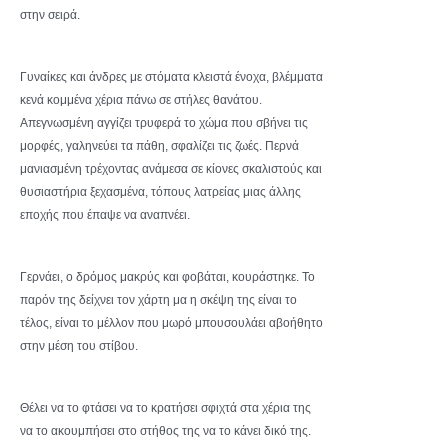
στην σειρά.
Γυναίκες και άνδρες με στόματα κλειστά ένοχα, βλέμματα
κενά κομμένα χέρια πάνω σε στήλες θανάτου.
Απεγνωσμένη αγγίζει τρυφερά το χώμα που σβήνει τις
μορφές, γαληνεύει τα πάθη, σφαλίζει τις ζωές. Περνά
μανιασμένη τρέχοντας ανάμεσα σε κίονες σκαλιστούς και
θυσιαστήρια ξεχασμένα, τόπους λατρείας μιας άλλης
εποχής που έπαψε να αναπνέει.
Γερνάει, ο δρόμος μακρύς και φοβάται, κουράστηκε. Το
παρόν της δείχνει τον χάρτη μα η σκέψη της είναι το
τέλος, είναι το μέλλον που μωρό μπουσουλάει αβοήθητο
στην μέση του στίβου.
Θέλει να το φτάσει να το κρατήσει σφιχτά στα χέρια της
να το ακουμπήσει στο στήθος της να το κάνει δικό της.