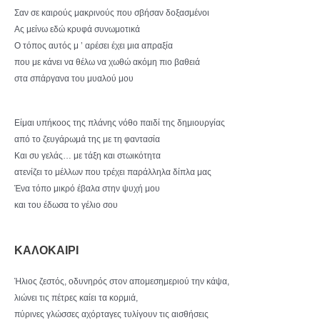
Σαν σε καιρούς μακρινούς που σβήσαν δοξασμένοι
Ας μείνω εδώ κρυφά συνωμοτικά
Ο τόπος αυτός μ ’ αρέσει έχει μια απραξία
που με κάνει να θέλω να χωθώ ακόμη πιο βαθειά
στα σπάργανα του μυαλού μου
Είμαι υπήκοος της πλάνης νόθο παιδί της δημιουργίας
από το ζευγάρωμά της με τη φαντασία
Και συ γελάς… με τάξη και στωικότητα
ατενίζει το μέλλων που τρέχει παράλληλα δίπλα μας
Ένα τόπο μικρό έβαλα στην ψυχή μου
και του έδωσα το γέλιο σου
ΚΑΛΟΚΑΙΡΙ
Ήλιος ζεστός, οδυνηρός στον απομεσημεριού την κάψα,
λιώνει τις πέτρες καίει τα κορμιά,
πύρινες γλώσσες αχόρταγες τυλίγουν τις αισθήσεις