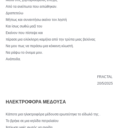
Μέσα στις χορταριασμένες εποχές
Από τα ανείπωτα που ειπώθηκαν.
Δραπετεύω
Μήπως και συναντήσω εκείνο τον ληστή
Και ίσως σωθώ μαζί του
Εκείνον που πίστεψε και
πέρασε μια ολόκληρη καμήλα από την τρύπα μιας βελόνας
Να μου πως να περάσω μια κόκκινη κλωστή.
Να ράψω το όνομα μου.
Ανάποδα.
FRACTAL
20/5/2025
ΗΛΕΚΤΡΟΦΟΡΑ ΜΕΔΟΥΣΑ
Κάποτε μια ηλεκτροφόρα μέδουσα ερωτεύτηκε το είδωλό της .
Το βρήκε σε μια κηλίδα πετρελαίου
Άπλωσε υφές φωτός να αγγίξει