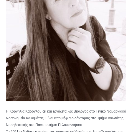
Η Κορνηλία Καδόγλου ζει και εργάζεται ως Βιολόγος στο Γενικό Νομαρχιακό
Νοσοκομείο Καλαμάτας. Είναι υποψήφια διδάκτορας στο Τμήμα Ανωτάτης
Νοσηλευτικής στο Πανεπιστήμιο Πελοποννήσου.
Το 2011 εκδόθηκε η πρώτη της ποιητική συλλογή με τίτλο: «Οι πινελιές της