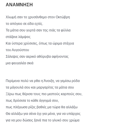
ΑΝΑΜΝΗΣΗ
Χλωμή σαν το χρυσάνθεμο στον Οκτώβρη
το απόγειο σε είδα εχτές.
Τα μάτια σου γυρτά σαν της ιτιάς τα φύλλα
στάζανε λάμψεις
Και ύστερα χρύσισες, όπως τα ώριμα στάχυα
του Αυγούστου
Σάλεψες σαν αερικό αθόρυβα αφήνοντας
μια φευγαλέα σκιά
Περίμενα πολύ να ρθει η Άνοιξη, να γεμίσω ρόδα
τα μάγουλά σου και μαργαρίτες τα μάτια σου
Ξέρω πως θέρισα τους πιο μεστούς καρπούς σου,
πως δρόσισα το κάθε άγγιγμά σου,
πως πλήγωσα ρίζες βαθιές μα τώρα θα αλλάξω
Θα αλλάξω για σένα όχι για μένα, για να υπάρχεις
για να μου δώσεις ξανά πια το γλυκό σου χρώμα