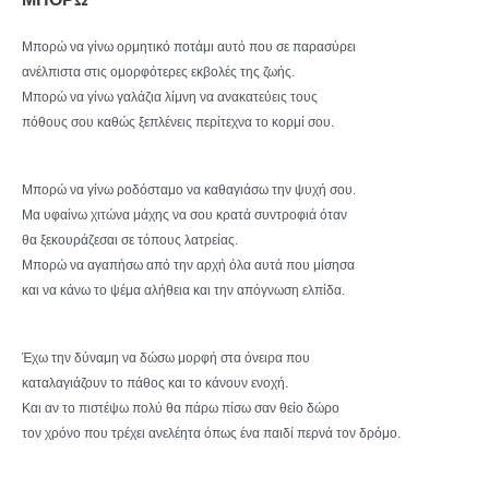
Μπορώ να γίνω ορμητικό ποτάμι αυτό που σε παρασύρει
ανέλπιστα στις ομορφότερες εκβολές της ζωής.
Μπορώ να γίνω γαλάζια λίμνη να ανακατεύεις τους
πόθους σου καθώς ξεπλένεις περίτεχνα το κορμί σου.
Μπορώ να γίνω ροδόσταμο να καθαγιάσω την ψυχή σου.
Μα υφαίνω χιτώνα μάχης να σου κρατά συντροφιά όταν
θα ξεκουράζεσαι σε τόπους λατρείας.
Μπορώ να αγαπήσω από την αρχή όλα αυτά που μίσησα
και να κάνω το ψέμα αλήθεια και την απόγνωση ελπίδα.
Έχω την δύναμη να δώσω μορφή στα όνειρα που
καταλαγιάζουν το πάθος και το κάνουν ενοχή.
Και αν το πιστέψω πολύ θα πάρω πίσω σαν θείο δώρο
τον χρόνο που τρέχει ανελέητα όπως ένα παιδί περνά τον δρόμο.