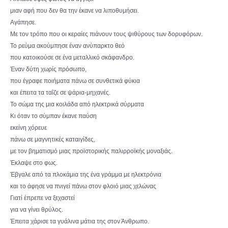
μιαν αφή που δεν θα την έκανε να λιποθυμήσει.
Αγάπησε.
Με τον τρόπο που οι κεραίες πιάνουν τους ψιθύρους των δορυφόρων.
Το ρεύμα ακούμπησε έναν ανύπαρκτο θεό
που κατοικούσε σε ένα μεταλλικό σκάφανδρο.
Έναν δύτη χωρίς πρόσωπο,
που έγραφε ποιήματα πάνω σε συνθετικά φύκια
και έπειτα τα ταΐζε σε ψάρια-μηχανές.
Το σώμα της μια κοιλάδα από ηλεκτρικά σύρματα
Κι όταν το σύμπαν έκανε παύση
εκείνη χόρευε
πάνω σε μαγνητικές καταιγίδες,
με τον βηματισμό μιας προϊστορικής παλιρροϊκής μοναξιάς.
Έκλαψε στο φως.
Έβγαλε από τα πλοκάμια της ένα γράμμα με ηλεκτρόνια
και το άφησε να πνιγεί πάνω στον φλοιό μιας χελώνας
Γιατί έπρεπε να ξεχαστεί
για να γίνει θρύλος.
Έπειτα χάρισε τα γυάλινα μάτια της στον Άνθρωπο.