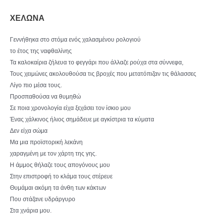
ΧΕΛΩΝΑ
Γεννήθηκα στο στόμα ενός χαλασμένου ρολογιού
το έτος της ναφθαλίνης
Τα καλοκαίρια ζήλευα το φεγγάρι που άλλαζε ρούχα στα σύννεφα,
Τους χειμώνες ακολουθούσα τις βροχές που μετατόπιζαν τις θάλασσες
Λίγο πιο μέσα τους.
Προσπαθούσα να θυμηθώ
Σε ποια χρονολογία είχα ξεχάσει τον ίσκιο μου
Ένας χάλκινος ήλιος σημάδευε με αγκίστρια τα κύματα
Δεν είχα σώμα
Μα μια προϊστορική λεκάνη
χαραγμένη με τον χάρτη της γης.
Η άμμος θήλαζε τους απογόνους μου
Στην επιστροφή το κλάμα τους στέρευε
Θυμάμαι ακόμη τα άνθη των κάκτων
Που στάζανε υδράργυρο
Στα χνάρια μου.