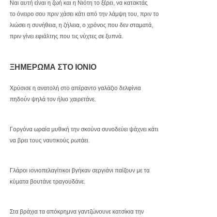
Ναι αυτή είναι η ζωή και η Νιότη το ξέρει, να κατακτάς
το όνειρο σου πριν χάσει κάτι από την λάμψη του, πριν το
λιώσει η συνήθεια, η ζήλεια, ο χρόνος που δεν σταματά,
πριν γίνει εφιάλτης που τις νύχτες σε ξυπνά.
ΞΗΜΕΡΩΜΑ ΣΤΟ ΙΟΝΙΟ
Χρύσισε η ανατολή στο απέραντο γαλάζιο δελφίνια
πηδούν ψηλά τον ήλιο χαιρετάνε.
Γοργόνα ωραία μυθική την σκούνα συνοδεύει ψάχνει κάτι
να βρει τους ναυτικούς ρωτάει.
Γλάροι ιονιοπελαγίτικοι βγήκαν σεργιάνι παίζουν με τα
κύματα βουτάνε τραγουδάνε.
Στα βράχια τα απόκρημνα γαντζώνουνε κατσίκια την