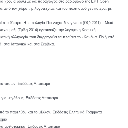
α τρία χρόνια δούλεψε ως παραγωγός στο ραδιόφωνο της ΕΡΤ Open
 από τον χώρο της λογοτεχνίας και του πολιτισμού γενικότερα, με
 στο θέατρο. Η τετραλογία Πιο νύχτα δεν γίνεται (Οξύ 2011) – Μετά
αχοι μαζί (Σμίλη 2014) εγκαινιάζει την λεγόμενη Κοσμική
ματική αλληγορία που διαρρηγνύει τα πλαίσια του Κανόνα. Ποιήματά
ά, στα Ισπανικά και στα Σέρβικα.
ιαπασών, Εκδόσεις Απόπειρα
ια μεγάλους, Εκδόσεις Απόπειρα
 το παρελθόν και το μέλλον, Εκδόσεις Ελληνικά Γράμματα
χμιο
 μυθιστόρημα, Εκδόσεις Απόπειρα