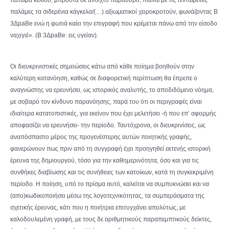
παλάμες τα σιδερένια κάγκελα/(…) αξιωματικοί χειροκροτούν, φωνάζοντας Β
3ΔpaBe ενώ η φωτιά καίει την επιγραφή που κρέμεται πάνω από την είσοδο
ναχιγιέ». (Β 3ΔpaBe: εις υγείαν).
Οι διευκρινιστικές σημειώσεις κάτω από κάθε ποίημα βοηθούν στην
καλύτερη κατανόηση, καθώς σε διαφορετική περίπτωση θα έπρεπε ο
αναγνώστης να ερευνήσει, ως ιστορικός αναλυτής, το αποδιδόμενο νόημα,
με σοβαρό τον κίνδυνο παρανόησης, παρά του ότι οι περιγραφές είναι
ιδιαίτερα κατατοπιστικές, για εκείνον που έχει μελετήσει -ή που επ’ αφορμής
αποφασίζει να ερευνήσει- την περίοδο. Ταυτόχρονα, οι διευκρινίσεις, ως
αναπόσπαστο μέρος της προγενέστερης αυτών ποιητικής γραφής,
φανερώνουν πως πριν από τη συγγραφή έχει προηγηθεί εκτενής ιστορική
έρευνα της δημιουργού, τόσο για την καθημερινότητα, όσο και για τις
συνθήκες διαβίωσης και τις συνήθειες των κατοίκων, κατά τη συγκεκριμένη
περίοδο. Η ποίηση, υπό το πρίσμα αυτό, καλείται να συμπυκνώσει και να
(απο)κωδικοποιήσει μέσω της λογοτεχνικότητας, τα συμπεράσματα της
σχετικής έρευνας, κάτι που η ποιήτρια επιτυγχάνει απολύτως, με
καλοδουλεμένη γραφή, με τους δε αριθμητικούς παραπεμπτικούς δείκτες,