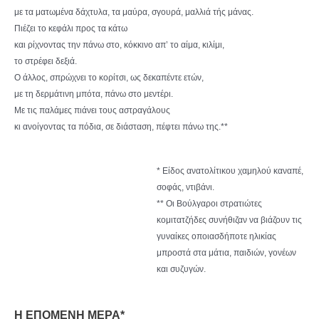
με τα ματωμένα δάχτυλα, τα μαύρα, σγουρά, μαλλιά τής μάνας.
Πιέζει το κεφάλι προς τα κάτω
και ρίχνοντας την πάνω στο, κόκκινο απ’ το αίμα, κιλίμι,
το στρέφει δεξιά.
Ο άλλος, σπρώχνει το κορίτσι, ως δεκαπέντε ετών,
με τη δερμάτινη μπότα, πάνω στο μεντέρι.
Με τις παλάμες πιάνει τους αστραγάλους
κι ανοίγοντας τα πόδια, σε διάσταση, πέφτει πάνω της.**
* Είδος ανατολίτικου χαμηλού καναπέ,
σοφάς, ντιβάνι.
** Οι Βούλγαροι στρατιώτες
κομιτατζήδες συνήθιζαν να βιάζουν τις
γυναίκες οποιασδήποτε ηλικίας
μπροστά στα μάτια, παιδιών, γονέων
και συζυγών.
Η ΕΠΟΜΕΝΗ ΜΕΡΑ*