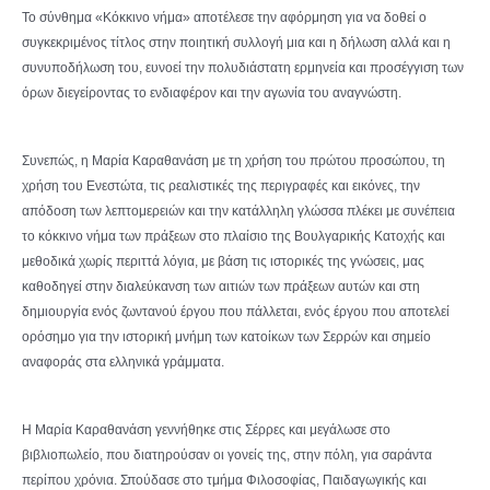
Το σύνθημα «Κόκκινο νήμα» αποτέλεσε την αφόρμηση για να δοθεί ο
συγκεκριμένος τίτλος στην ποιητική συλλογή μια και η δήλωση αλλά και η
συνυποδήλωση του, ευνοεί την πολυδιάστατη ερμηνεία και προσέγγιση των
όρων διεγείροντας το ενδιαφέρον και την αγωνία του αναγνώστη.
Συνεπώς, η Μαρία Καραθανάση με τη χρήση του πρώτου προσώπου, τη
χρήση του Ενεστώτα, τις ρεαλιστικές της περιγραφές και εικόνες, την
απόδοση των λεπτομερειών και την κατάλληλη γλώσσα πλέκει με συνέπεια
το κόκκινο νήμα των πράξεων στο πλαίσιο της Βουλγαρικής Κατοχής και
μεθοδικά χωρίς περιττά λόγια, με βάση τις ιστορικές της γνώσεις, μας
καθοδηγεί στην διαλεύκανση των αιτιών των πράξεων αυτών και στη
δημιουργία ενός ζωντανού έργου που πάλλεται, ενός έργου που αποτελεί
ορόσημο για την ιστορική μνή­μη των κατοίκων των Σερρών και σημείο
αναφοράς στα ελληνικά γράμματα.
Η Μαρία Καραθανάση γεννήθηκε στις Σέρρες και μεγάλωσε στο
βιβλιοπωλείο, που διατηρούσαν οι γονείς της, στην πόλη, για σαράντα
περίπου χρόνια. Σπούδασε στο τμήμα Φιλοσοφίας, Παιδαγωγικής και