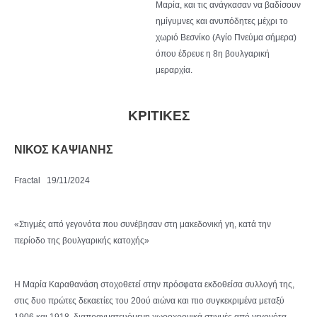
Μαρία, και τις ανάγκασαν να βαδίσουν
ημίγυμνες και ανυπόδητες μέχρι το
χωριό Βεσνίκο (Αγίο Πνεύμα σήμερα)
όπου έδρευε η 8η βουλγαρική
μεραρχία.
ΚΡΙΤΙΚΕΣ
ΝΙΚΟΣ ΚΑΨΙΑΝΗΣ
Fractal 19/11/2024
«Στιγμές από γεγονότα που συνέβησαν στη μακεδονική γη, κατά την
περίοδο της βουλγαρικής κατοχής»
Η Μαρία Καραθανάση στοχοθετεί στην πρόσφατα εκδοθείσα συλλογή της,
στις δυο πρώτες δεκαετίες του 20ού αιώνα και πιο συγκεκριμένα μεταξύ
1906 και 1918, διαπραγματευόμενη χωροχρονικά στιγμές από γεγονότα