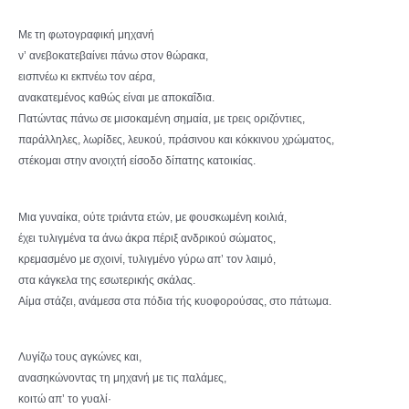
Με τη φωτογραφική μηχανή
ν’ ανεβοκατεβαίνει πάνω στον θώρακα,
εισπνέω κι εκπνέω τον αέρα,
ανακατεμένος καθώς είναι με αποκαΐδια.
Πατώντας πάνω σε μισοκαμένη σημαία, με τρεις οριζόντιες,
παράλληλες, λωρίδες, λευκού, πράσινου και κόκκινου χρώματος,
στέκομαι στην ανοιχτή είσοδο δίπατης κατοικίας.
Μια γυναίκα, ούτε τριάντα ετών, με φουσκωμένη κοιλιά,
έχει τυλιγμένα τα άνω άκρα πέριξ ανδρικού σώματος,
κρεμασμένο με σχοινί, τυλιγμένο γύρω απ’ τον λαιμό,
στα κάγκελα της εσωτερικής σκάλας.
Αίμα στάζει, ανάμεσα στα πόδια τής κυοφορούσας, στο πάτωμα.
Λυγίζω τους αγκώνες και,
ανασηκώνοντας τη μηχανή με τις παλάμες,
κοιτώ απ’ το γυαλί·