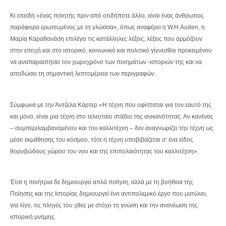
Κι επειδή «ένας ποιητής πριν από οτιδήποτε άλλο, είναι ένας άνθρωπος
παράφορα ερωτευμένος με τη γλώσσα», όπως αναφέρει η W.H.Auden, η
Μαρία Καραθανάση επιλέγει τις κατάλληλες λέξεις, λέξεις που αρμόζουν
στην εποχή και στο ιστορικό, κοινωνικό και πολιτικό γίγνεσθαι προκειμένου
να αναπαραστήσει τον χωροχρόνο των ποιημάτων -ιστοριών της και να
αποδώσει τη σημαντική λεπτομέρεια των περιγραφών.
Σύμφωνα με την Άντζελα Κάρτερ «H τέχνη που υφίσταται για τον εαυτό της
και μόνο, είναι μια τέχνη στο τελευταίο στάδιο της ανικανότητας. Αν κανένας
– συμπεριλαμβανομένου και του καλλιτέχνη – δεν αναγνωρίζει την τέχνη ως
μέσο εκμάθησης του κόσμου, τότε η τέχνη υποβιβάζεται σ’ ένα είδος
θορυβώδους χώρου του νου και της επιπολαιότητας του καλλιτέχνη».
Έτσι η ποιήτρια δε δημιουργεί απλά ποίηση, αλλά με τη βοήθεια της
Ποίησης και της Ιστορίας δημιουργεί ένα αντιπολεμικό έργο που ματώνει,
για λίγο, τις πληγές του χθες με στόχο τη γνώση και την ανανέωση της
ιστορική μνήμης.