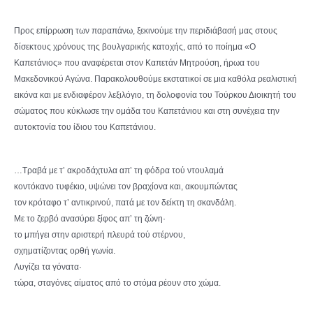
Προς επίρρωση των παραπάνω, ξεκινούμε την περιδιάβασή μας στους
δίσεκτους χρόνους της βουλγαρικής κατοχής, από το ποίημα «Ο
Καπετάνιος» που αναφέρεται στον Καπετάν Μητρούση, ήρωα του
Μακεδονικού Αγώνα. Παρακολουθούμε εκστατικοί σε μια καθόλα ρεαλιστική
εικόνα και με ενδιαφέρον λεξιλόγιο, τη δολοφονία του Τούρκου Διοικητή του
σώματος που κύκλωσε την ομάδα του Καπετάνιου και στη συνέχεια την
αυτοκτονία του ίδιου του Καπετάνιου.
…Τραβά με τ’ ακροδάχτυλα απ’ τη φόδρα τού ντουλαμά
κοντόκανο τυφέκιο, υψώνει τον βραχίονα και, ακουμπώντας
τον κρόταφο τ’ αντικρινού, πατά με τον δείκτη τη σκανδάλη.
Mε το ζερβό ανασύρει ξίφος απ’ τη ζώνη·
το μπήγει στην αριστερή πλευρά τού στέρνου,
σχηματίζοντας ορθή γωνία.
Λυγίζει τα γόνατα·
τώρα, σταγόνες αίματος από το στόμα ρέουν στο χώμα.