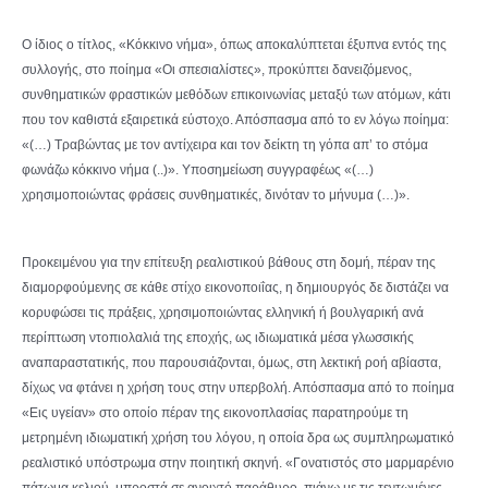
Ο ίδιος ο τίτλος, «Κόκκινο νήμα», όπως αποκαλύπτεται έξυπνα εντός της
συλλογής, στο ποίημα «Οι σπεσιαλίστες», προκύπτει δανειζόμενος,
συνθηματικών φραστικών μεθόδων επικοινωνίας μεταξύ των ατόμων, κάτι
που τον καθιστά εξαιρετικά εύστοχο. Απόσπασμα από το εν λόγω ποίημα:
«(…) Τραβώντας με τον αντίχειρα και τον δείκτη τη γόπα απ’ το στόμα
φωνάζω κόκκινο νήμα (..)». Υποσημείωση συγγραφέως «(…)
χρησιμοποιώντας φράσεις συνθηματικές, δινόταν το μήνυμα (…)».
Προκειμένου για την επίτευξη ρεαλιστικού βάθους στη δομή, πέραν της
διαμορφούμενης σε κάθε στίχο εικονοποιΐας, η δημιουργός δε διστάζει να
κορυφώσει τις πράξεις, χρησιμοποιώντας ελληνική ή βουλγαρική ανά
περίπτωση ντοπιολαλιά της εποχής, ως ιδιωματικά μέσα γλωσσικής
αναπαραστατικής, που παρουσιάζονται, όμως, στη λεκτική ροή αβίαστα,
δίχως να φτάνει η χρήση τους στην υπερβολή. Απόσπασμα από το ποίημα
«Εις υγείαν» στο οποίο πέραν της εικονοπλασίας παρατηρούμε τη
μετρημένη ιδιωματική χρήση του λόγου, η οποία δρα ως συμπληρωματικό
ρεαλιστικό υπόστρωμα στην ποιητική σκηνή. «Γονατιστός στο μαρμαρένιο
πάτωμα κελιού, μπροστά σε ανοιχτό παράθυρο, πιάνω με τις τεντωμένες