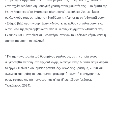
Συμμετέχει ενεργά στα πολιτιστικά δρώμενα της πόλης και ασχολείται με τη
λογοτεχνία. Διδάσκει δημιουργική γραφή στους μαθητές της. Ποιήματά της
έχουν δημοσιευτεί σε έντυπα και ηλεκτρονικά περιοδικά. Συμμετείχε σε
συλλογικούς τόμους ποίησης «Βαρδάρης», «Άφησέ με να ‘ρθω μαζί σου»,
«Σιδηρά βελόνη στην ουρήθρα», «Μάνα, κι αν έρθουν οι φίλοι μου», ενώ
διηγήματά της περιλαμβάνονται στις συλλογές διηγημάτων «Κάποτε στην
Ελλάδα» και «Πατησίων και Βερανζέρου γωνία».Το «Κόκκινο νήμα» είναι η
πρώτη της ποιητική συλλογή.
* Για την τεχνοτροπία τού δομημένου ρεαλισμού, με την οποία έχουν
συγκροτηθεί τα ποιήματα της συλλογής, ο αναγνώστης δύναται να μελετήσει
τα έργα «Τί είναι ο δομημένος ρεαλισμός» (εκδόσεις Γράφημα, 2023) και
«Θεωρία και πράξη του δομημένου ρεαλισμού. Τεχνητή επεξήγηση των
όρων εφαρμογής τής τεχνοτροπίας α’ και β’ επιπέδου» (εκδόσεις
Υψικάμινος, 2024).
.