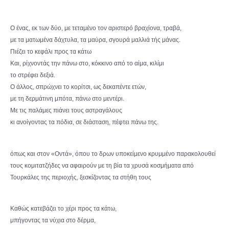
Ο ένας, εκ των δύο, με τεταμένο τον αριστερό βραχίονα, τραβά,
με τα ματωμένα δάχτυλα, τα μαύρα, σγουρά μαλλιά τής μάνας.
Πιέζει το κεφάλι προς τα κάτω
Και, ρίχνοντάς την πάνω στο, κόκκινο από το αίμα, κιλίμι
το στρέφει δεξιά.
Ο άλλος, σπρώχνει το κορίτσι, ως δεκαπέντε ετών,
με τη δερμάτινη μπότα, πάνω στο μεντέρι.
Με τις παλάμες πιάνει τους αστραγάλους
κι ανοίγοντας τα πόδια, σε διάσταση, πέφτει πάνω της.
όπως και στον «Οντά», όπου το δρων υποκείμενο κρυμμένο παρακολουθεί
τους κομιτατζήδες να αφαιρούν με τη βία τα χρυσά κοσμήματα από
Τουρκάλες της περιοχής, ξεσκίζοντας τα στήθη τους
Καθώς κατεβάζει το χέρι προς τα κάτω,
μπήγοντας τα νύχια στο δέρμα,