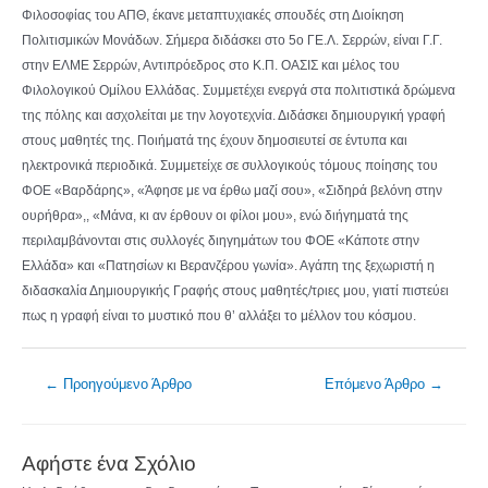
Φιλοσοφίας του ΑΠΘ, έκανε μεταπτυχιακές σπουδές στη Διοίκηση
Πολιτισμικών Μονάδων. Σήμερα διδάσκει στο 5ο ΓΕ.Λ. Σερρών, είναι Γ.Γ.
στην ΕΛΜΕ Σερρών, Αντιπρόεδρος στο Κ.Π. ΟΑΣΙΣ και μέλος του
Φιλολογικού Ομίλου Ελλάδας. Συμμετέχει ενεργά στα πολιτιστικά δρώμενα
της πόλης και ασχολείται με την λογοτεχνία. Διδάσκει δημιουργική γραφή
στους μαθητές της. Ποιήματά της έχουν δημοσιευτεί σε έντυπα και
ηλεκτρονικά περιοδικά. Συμμετείχε σε συλλογικούς τόμους ποίησης του
ΦΟΕ «Βαρδάρης», «Άφησε με να έρθω μαζί σου», «Σιδηρά βελόνη στην
ουρήθρα»,, «Μάνα, κι αν έρθουν οι φίλοι μου», ενώ διήγηματά της
περιλαμβάνονται στις συλλογές διηγημάτων του ΦΟΕ «Κάποτε στην
Ελλάδα» και «Πατησίων κι Βερανζέρου γωνία». Αγάπη της ξεχωριστή η
διδασκαλία Δημιουργικής Γραφής στους μαθητές/τριες μου, γιατί πιστεύει
πως η γραφή είναι το μυστικό που θ’ αλλάξει το μέλλον του κόσμου.
Πλοήγηση
←
Προηγούμενο Άρθρο
Επόμενο Άρθρο
→
άρθρων
Αφήστε ένα Σχόλιο