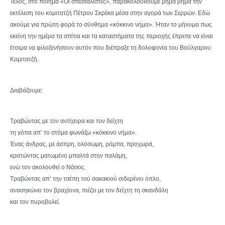
Τέλος, στο ποίημα «Οι σπεσιαλίστες», παρακολουθούμε βήμα βήμα την
εκτέλεση του κομιτατζή Πέτρου Σκρέκα μέσα στην αγορά των Σερρών. Εδώ
ακούμε για πρώτη φορά το σύνθημα «κόκκινο νήμα». Ήταν το μήνυμα πως
εκείνη την ημέρα τα σπίτια και τα καταστήματα της περιοχής έπρεπε να είναι
έτοιμα να φιλοξενήσουν αυτόν που διέπραξε τη δολοφονία του Βούλγαρου
Κομιτατζή.
Διαβάζουμε:
Τραβώντας με τον αντίχειρα και τον δείχτη
τη γόπα απ’ το στόμα φωνάζω «κόκκινο νήμα».
Ένας άνδρας, με άσπρη, ολόσωμη, ρόμπα, προχωρά,
κρατώντας ματωμένο μπαλτά στην παλάμη,
ενώ τον ακολουθεί ο Νάσος.
Τραβώντας απ’ την τσέπη τού σακακιού σιδερένιο όπλο,
ανασηκώνει τον βραχίονα, πιέζει με τον δείχτη τη σκανδάλη
και τον πυροβολεί.