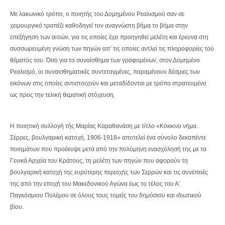
Με λακωνικό τρόπο, ο ποιητής του Δομημένου Ρεαλισμού σαν σε
χειρουργικό τραπέζι καθοδηγεί τον αναγνώστη βήμα το βήμα στην
επεξήγηση των αιτιών, για τις οποίες έχει προηγηθεί μελέτη και έρευνα στη
συσσωρευμένη γνώση των πηγών απ’ τις οποίες αντλεί τις πληροφορίες τού
θέματός του. Όσο για το συναίσθημα των γραφομένων, στον Δομημένο
Ρεαλισμό, οι συναισθηματικές συντεταγμένες, παραμένουν δέσμιες των
εικόνων στις οποίες αντιστοιχούν και μεταδίδονται με τρόπο στρατευμένο
ως προς την τελική θεματική στόχευση.
Η ποιητική συλλογή τής Μαρίας Καραθανάση με τίτλο «Κόκκινο νήμα.
Σέρρες, βουλγαρική κατοχή, 1906-1918» αποτελεί ένα σύνολο δεκαπέντε
ποιημάτων που προέκυψε μετά από την πολύμηνη ενασχόλησή της με τα
Γενικά Αρχεία του Κράτους, τη μελέτη των πηγών που αφορούν τη
βουλγαρική κατοχή της ευρύτερης περιοχής των Σερρών και τις συνέπειές
της από την εποχή του Μακεδονικού Αγώνα έως το τέλος του Α΄
Παγκόσμιου Πολέμου σε όλους τους τομείς του δημόσιου και ιδιωτικού
βίου.