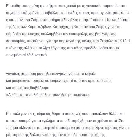
Ευαισθητοποιημένη η ποιήτρια και σχετικά με τη γυναικεία παρουσία στα
άσχημα αυτά χρόνια, προβάλλει τις ηρωίδες είτε ως πρωταγωνίστριες, όπως
η καπετάνισσα Σοφία στο ποίημα «Σαν άλλη σπαρτιάτισσα», είτε ως θύματα
της βίας των Κομιτατζήδων. Καταρχάς, η Καπετάνισσα Σοφία, γυναίκα
σύμβολο της εποχής συλλαμβάνει τον επικεφαλής της βουλγάρικης
αστυνομίας, υπεύθυνου για την πυρκαγιά της πόλης των Σερρών το 1913.Η
εικόνα της αλλά και τα λίγα λόγια της στο τέλος προδίδουν ένα άτομο
πονεμένο αλλά δυναμικό
γυναίκα, με μαύρη μαντήλα τυλιγμένη γύρω στο κεφάλι
και μακρύκανο τουφέκι περασμένο χιαστί από τον αριστερό ώμο,
και παρακάτω διαβάζουμε
«Δικό σας, το παλιόσκυλο», φωνάζει η καπετάνισσα
Και πάλι γυναίκες, τώρα ως θύματα σε σκηνές που προκαλούν θλίψη και
αποτροπιασμό για τα εγκλήματα που διαπράχθησαν τα χρόνια αυτά. Στο
ποίημα «Μεντέρι» το ποιητικό υποκείμενο μέσα σε μια λίμνη αίματος γίνεται
μάρτυρας της δολοφονίας της μάνας και βιασμού της κόρης .