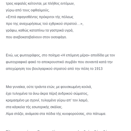
τρεις κεφαλές κείτονται, με πλήθος εντόμων,
γύρω από τους οφθαλμούς.
«Επτά σφαγισθέντες πρόκριτοι τής πόλεως
προ της αναχωρήσεως τού εχθρικού στρατού…»,
γράφω, καθώς καταπίνω τα γαστρικά υγρά,
που ανεβοκατεβαίνουν στον οισοφάγο.
Ενώ, ως φωτογράφος, στο ποίημα «Η επόμενη μέρα» αποδίδει με τον
φωτογραφικό φακό το αποκρουστικό συμβάν που συναντά κατά την
αποχώρηση του βουλγαρικού στρατού από την πόλη το 1913
Μια γυναίκα, ούτε τριάντα ετών, με φουσκωμένη κοιλιά,
έχει τυλιγμένα τα άνω άκρα πέριξ ανδρικού σώματος,
κρεμασμένο με σχοινί, τυλιγμένο γύρω απ’ τον λαιμό,
στα κάγκελα τής εσωτερικής σκάλας.
Αίμα στάζει, ανάμεσα στα πόδια τής κυοφορούσας, στο πάτωμα.