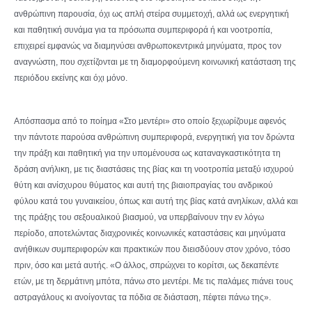
ανθρώπινη παρουσία, όχι ως απλή στείρα συμμετοχή, αλλά ως ενεργητική
και παθητική συνάμα για τα πρόσωπα συμπεριφορά ή και νοοτροπία,
επιχειρεί εμφανώς να διαμηνύσει ανθρωποκεντρικά μηνύματα, προς τον
αναγνώστη, που σχετίζονται με τη διαμορφούμενη κοινωνική κατάσταση της
περιόδου εκείνης και όχι μόνο.
Απόσπασμα από το ποίημα «Στο μεντέρι» στο οποίο ξεχωρίζουμε αφενός
την πάντοτε παρούσα ανθρώπινη συμπεριφορά, ενεργητική για τον δρώντα
την πράξη και παθητική για την υπομένουσα ως καταναγκαστικότητα τη
δράση ανήλικη, με τις διαστάσεις της βίας και τη νοοτροπία μεταξύ ισχυρού
θύτη και ανίσχυρου θύματος και αυτή της βιαιοπραγίας του ανδρικού
φύλου κατά του γυναικείου, όπως και αυτή της βίας κατά ανηλίκων, αλλά και
της πράξης του σεξουαλικού βιασμού, να υπερβαίνουν την εν λόγω
περίοδο, αποτελώντας διαχρονικές κοινωνικές καταστάσεις και μηνύματα
ανήθικων συμπεριφορών και πρακτικών που διεισδύουν στον χρόνο, τόσο
πριν, όσο και μετά αυτής. «Ο άλλος, σπρώχνει το κορίτσι, ως δεκαπέντε
ετών, με τη δερμάτινη μπότα, πάνω στο μεντέρι. Με τις παλάμες πιάνει τους
αστραγάλους κι ανοίγοντας τα πόδια σε διάσταση, πέφτει πάνω της».