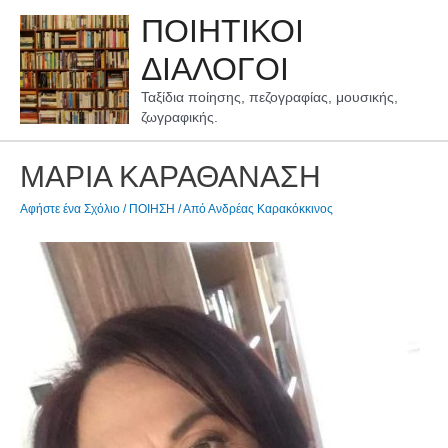
Μετάβαση
ΠΟΙΗΤΙΚΟΙ
στο
περιεχόμενο
ΔΙΑΛΟΓΟΙ
Ταξίδια ποίησης, πεζογραφίας, μουσικής,
ζωγραφικής.
ΜΑΡΙΑ ΚΑΡΑΘΑΝΑΣΗ
Αφήστε ένα Σχόλιο
/
ΠΟΙΗΣΗ
/ Από
Ανδρέας Καρακόκκινος