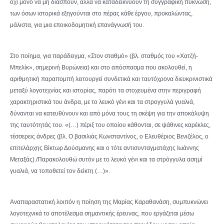
όχι μόνο να μη διασπούν, αλλά να καταδεικνύουν τη συγγραφική πύκνωση,
των όσων ιστορικά εξηγούνται στο πέρας κάθε έργου, προκαλώντας,
μάλιστα, για μια εποικοδομητική επανάγνωσή του.
Στο ποίημα, για παράδειγμα, «Στον σταθμό» (βλ. σταθμός του «Χατζή-
Μπελίκ», σημερινή Βυρώνεια) και στο απόσπασμα που ακολουθεί, η
αριθμητική παραπομπή λειτουργεί συνδετικά και ταυτόχρονα διευκρινιστικά
μεταξύ λογοτεχνίας και ιστορίας, παρότι τα στοχευμένα στην περιγραφή
χαρακτηριστικά του άνδρα, με το λευκό γένι και τα στρογγυλά γυαλιά,
δύνανται να κατευθύνουν και από μόνα τους τη σκέψη για την αποκάλυψη
της ταυτότητάς του. «(…) πέριξ του οποίου κάθονται, σε ψάθινες καρέκλες,
τέσσερεις άνδρες (βλ. Ο βασιλιάς Κωνσταντίνος, ο Ελευθέριος Βενιζέλος, ο
επιτελάρχης Βίκτωρ Δούσμανης και ο τότε αντισυνταγματάχης Ιωάννης
Μεταξάς)./Παρακολουθώ συτόν με το λευκό γένι και τα στρόγγυλα ασημί
γυαλιά, να τοποθετεί τον δείκτη (…)».
Αναπαραστατική λοιπόν η ποίηση της Μαρίας Καραθανάση, συμπυκνώνει
λογοτεχνικά το αποτέλεσμα σημαντικής έρευνας, που εργάζεται μέσω