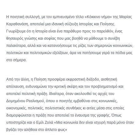
Η ποιητική συλλογή, με τον εμπνευσμένο τίτλο «Κόκκινο νήμα» της Μαρίας
Καραθανάση, αποτελεί μια ιδανική σύζευξη Ιστορίας και Ποίησης.
Γνωρίζουμε ότι η Ιστορία είναι ένα παράθυρο προς το παρελθόν, ένας
θησαυρός γνώσης και σοφίας που μας βοηθά να μάθουμε τι συνέβη
παλαιότερα, αλλά και να κατανοήσουμε τις ρίζες των σημερινών κοινωνικών,
πολιτικών και πολιτισμικών εξελίξεων, άρα να πατήσουμε γερά τα πόδια μας
στο σήμερα.
Από την άλλη, η Ποίηση προσφέρει εκφραστική διέξοδο, αισθητική
απόλαυση, ενδυναμώνει την κριτική σκέψη και τον προβληματισμό και
αποτελεί πολιτική πράξη. Ιδιαίτερα, όταν ακολουθεί τις αρχές του
Δομημένου Ρεαλισμού, όπου ο ποιητής εμβαθύνει στις κοινωνικές,
οικονομικές, πολιτικές, πολιτιστικές συνθήκες κι αιτίες μέσα στις οποίες
διαμορφώνεται η πράξη που αποτελεί το έναυσμα της γραφής. Όπως
υποστηρίζει και ο Εμίλ Ζολά «Μια κοινωνία δεν είναι ισχυρή παρά μόνο όταν
βγάζει την αλήθεια στο άπλετο φως»