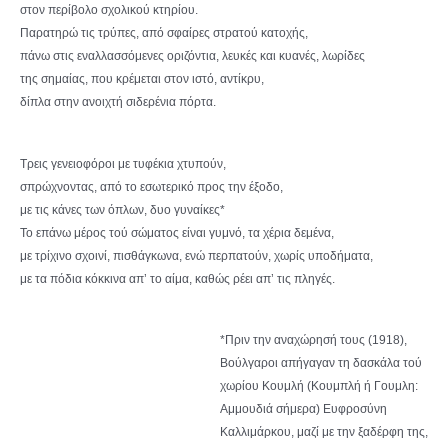
στον περίβολο σχολικού κτηρίου.
Παρατηρώ τις τρύπες, από σφαίρες στρατού κατοχής,
πάνω στις εναλλασσόμενες οριζόντια, λευκές και κυανές, λωρίδες
της σημαίας, που κρέμεται στον ιστό, αντίκρυ,
δίπλα στην ανοιχτή σιδερένια πόρτα.
Τρεις γενειοφόροι με τυφέκια χτυπούν,
σπρώχνοντας, από το εσωτερικό προς την έξοδο,
με τις κάνες των όπλων, δυο γυναίκες*
Το επάνω μέρος τού σώματος είναι γυμνό, τα χέρια δεμένα,
με τρίχινο σχοινί, πισθάγκωνα, ενώ περπατούν, χωρίς υποδήματα,
με τα πόδια κόκκινα απ’ το αίμα, καθώς ρέει απ’ τις πληγές.
*Πριν την αναχώρησή τους (1918),
Βούλγαροι απήγαγαν τη δασκάλα τού
χωρίου Κουμλή (Κουμπλή ή Γουμλη:
Αμμουδιά σήμερα) Ευφροσύνη
Καλλιμάρκου, μαζί με την ξαδέρφη της,