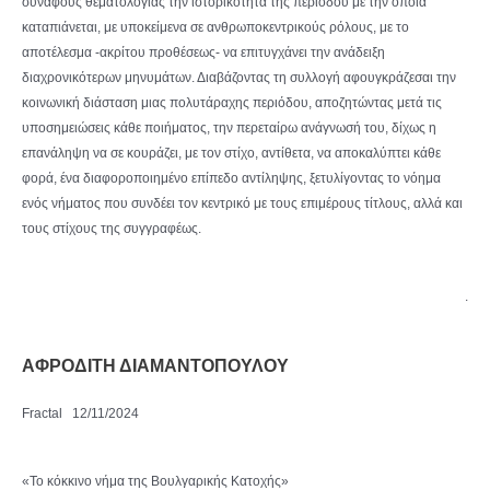
συναφούς θεματολογίας την ιστορικότητα της περιόδου με την οποία
καταπιάνεται, με υποκείμενα σε ανθρωποκεντρικούς ρόλους, με το
αποτέλεσμα -ακρίτου προθέσεως- να επιτυγχάνει την ανάδειξη
διαχρονικότερων μηνυμάτων. Διαβάζοντας τη συλλογή αφουγκράζεσαι την
κοινωνική διάσταση μιας πολυτάραχης περιόδου, αποζητώντας μετά τις
υποσημειώσεις κάθε ποιήματος, την περεταίρω ανάγνωσή του, δίχως η
επανάληψη να σε κουράζει, με τον στίχο, αντίθετα, να αποκαλύπτει κάθε
φορά, ένα διαφοροποιημένο επίπεδο αντίληψης, ξετυλίγοντας το νόημα
ενός νήματος που συνδέει τον κεντρικό με τους επιμέρους τίτλους, αλλά και
τους στίχους της συγγραφέως.
.
ΑΦΡΟΔΙΤΗ ΔΙΑΜΑΝΤΟΠΟΥΛΟΥ
Fractal 12/11/2024
«Το κόκκινο νήμα της Βουλγαρικής Κατοχής»