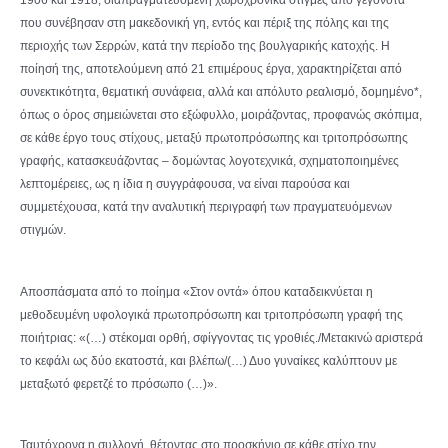
που συνέβησαν στη μακεδονική γη, εντός και πέριξ της πόλης και της
περιοχής των Σερρών, κατά την περίοδο της βουλγαρικής κατοχής. Η
ποίησή της, αποτελούμενη από 21 επιμέρους έργα, χαρακτηρίζεται από
συνεκτικότητα, θεματική συνάφεια, αλλά και απόλυτο ρεαλισμό, δομημένο*,
όπως ο όρος σημειώνεται στο εξώφυλλο, μοιράζοντας, προφανώς σκόπιμα,
σε κάθε έργο τους στίχους, μεταξύ πρωτοπρόσωπης και τριτοπρόσωπης
γραφής, κατασκευάζοντας – δομώντας λογοτεχνικά, σχηματοποιημένες
λεπτομέρειες, ως η ίδια η συγγράφουσα, να είναι παρούσα και
συμμετέχουσα, κατά την αναλυτική περιγραφή των πραγματευόμενων
στιγμών.
Αποσπάσματα από το ποίημα «Στον οντά» όπου καταδεικνύεται η
μεθοδευμένη υφολογικά πρωτοπρόσωπη και τριτοπρόσωπη γραφή της
ποιήτριας: «(…) στέκομαι ορθή, σφίγγοντας τις γροθιές./Μετακινώ αριστερά
το κεφάλι ως δύο εκατοστά, και βλέπω/(…) Δυο γυναίκες καλύπτουν με
μεταξωτό φερετζέ το πρόσωπο (…)».
Ταυτόχρονα η συλλογή, θέτοντας στο προσκήνιο σε κάθε στίχο την