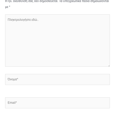
Η ηλ. διεύθυνση σας δεν δημοσιεύεται.
Τα υποχρεωτικά πεδία σημειώνονται
με
*
Πληκτρολογήστε
εδώ..
Όνομα*
Email*