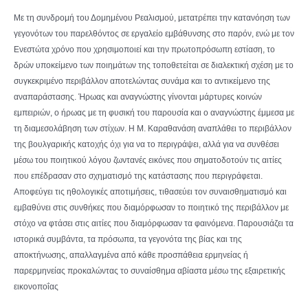
Με τη συνδρομή του Δομημένου Ρεαλισμού, μετατρέπει την κατανόηση των
γεγονότων του παρελθόντος σε εργαλείο εμβάθυνσης στο παρόν, ενώ με τον
Ενεστώτα χρόνο που χρησιμοποιεί και την πρωτοπρόσωπη εστίαση, το
δρών υποκείμενο των ποιημάτων της τοποθετείται σε διαλεκτική σχέση με το
συγκεκριμένο περιβάλλον αποτελώντας συνάμα και το αντικείμενο της
αναπαράστασης. Ήρωας και αναγνώστης γίνονται μάρτυρες κοινών
εμπειριών, ο ήρωας με τη φυσική του παρουσία και ο αναγνώστης έμμεσα με
τη διαμεσολάβηση των στίχων. Η Μ. Καραθανάση αναπλάθει το περιβάλλον
της βουλγαρικής κατοχής όχι για να το περιγράψει, αλλά για να συνθέσει
μέσω του ποιητικού λόγου ζωντανές εικόνες που σηματοδοτούν τις αιτίες
που επέδρασαν στο σχηματισμό της κατάστασης που περιγράφεται.
Αποφεύγει τις ηθολογικές αποτιμήσεις, τιθασεύει τον συναισθηματισμό και
εμβαθύνει στις συνθήκες που διαμόρφωσαν το ποιητικό της περιβάλλον με
στόχο να φτάσει στις αιτίες που διαμόρφωσαν τα φαινόμενα. Παρουσιάζει τα
ιστορικά συμβάντα, τα πρόσωπα, τα γεγονότα της βίας και της
αποκτήνωσης, απαλλαγμένα από κάθε προσπάθεια ερμηνείας ή
παρερμηνείας προκαλώντας το συναίσθημα αβίαστα μέσω της εξαιρετικής
εικονοποΐας