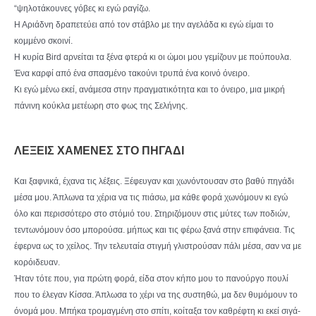
“ψηλοτάκουνες γόβες κι εγώ ραγίζω.
Η Αριάδνη δραπετεύει από τον στάβλο με την αγελάδα κι εγώ είμαι το
κομμένο σκοινί.
Η κυρία Bird αρνείται τα ξένα φτερά κι οι ώμοι μου γεμίζουν με πούπουλα.
Ένα καρφί από ένα σπασμένο τακούνι τρυπά ένα κοινό όνειρο.
Κι εγώ μένω εκεί, ανάμεσα στην πραγματικότητα και το όνειρο, μια μικρή
πάνινη κούκλα μετέωρη στο φως της Σελήνης.
ΛΕΞΕΙΣ ΧΑΜΕΝΕΣ ΣΤΟ ΠΗΓΑΔΙ
Και ξαφνικά, έχανα τις λέξεις. Ξέφευγαν και χωνόντουσαν στο βαθύ πηγάδι
μέσα μου. Άπλωνα τα χέρια να τις πιάσω, μα κάθε φορά χωνόμουν κι εγώ
όλο και περισσότερο στο στόμιό του. Στηριζόμουν στις μύτες των ποδιών,
τεντωνόμουν όσο μπορούσα. μήπως και τις φέρω ξανά στην επιφάνεια. Τις
έφερνα ως το χείλος. Την τελευταία στιγμή γλιστρούσαν πάλι μέσα, σαν να με
κορόιδευαν.
Ήταν τότε που, για πρώτη φορά, είδα στον κήπο μου το πανούργο πουλί
που το έλεγαν Κίσσα. Άπλωσα το χέρι να της συστηθώ, μα δεν θυμόμουν το
όνομά μου. Μπήκα τρομαγμένη στο σπίτι, κοίταξα τον καθρέφτη κι εκεί σιγά-