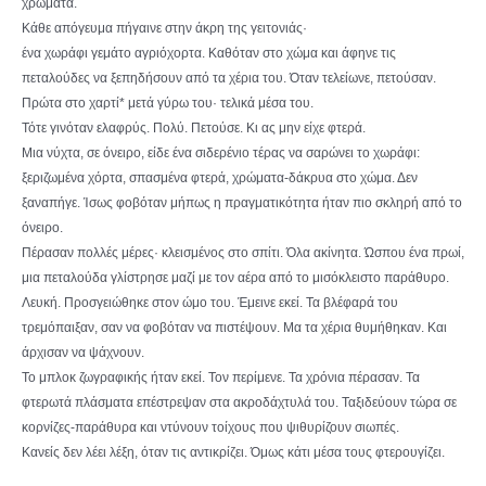
χρώματα.
Κάθε απόγευμα πήγαινε στην άκρη της γειτονιάς·
ένα χωράφι γεμάτο αγριόχορτα. Καθόταν στο χώμα και άφηνε τις
πεταλούδες να ξεπηδήσουν από τα χέρια του. Όταν τελείωνε, πετούσαν.
Πρώτα στο χαρτί* μετά γύρω του· τελικά μέσα του.
Τότε γινόταν ελαφρύς. Πολύ. Πετούσε. Κι ας μην είχε φτερά.
Μια νύχτα, σε όνειρο, είδε ένα σιδερένιο τέρας να σαρώνει το χωράφι:
ξεριζωμένα χόρτα, σπασμένα φτερά, χρώματα-δάκρυα στο χώμα. Δεν
ξαναπήγε. Ίσως φοβόταν μήπως η πραγματικότητα ήταν πιο σκληρή από το
όνειρο.
Πέρασαν πολλές μέρες· κλεισμένος στο σπίτι. Όλα ακίνητα. Ώσπου ένα πρωί,
μια πεταλούδα γλίστρησε μαζί με τον αέρα από το μισόκλειστο παράθυρο.
Λευκή. Προσγειώθηκε στον ώμο του. Έμεινε εκεί. Τα βλέφαρά του
τρεμόπαιξαν, σαν να φοβόταν να πιστέψουν. Μα τα χέρια θυμήθηκαν. Και
άρχισαν να ψάχνουν.
Το μπλοκ ζωγραφικής ήταν εκεί. Τον περίμενε. Τα χρόνια πέρασαν. Τα
φτερωτά πλάσματα επέστρεψαν στα ακροδάχτυλά του. Ταξιδεύουν τώρα σε
κορνίζες-παράθυρα και ντύνουν τοίχους που ψιθυρίζουν σιωπές.
Κανείς δεν λέει λέξη, όταν τις αντικρίζει. Όμως κάτι μέσα τους φτερουγίζει.