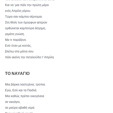
Και να ‘μαι πάλι την πρώτη μέρα
ενός Απρίλη γέρου.
Τώρα σαν κάμπια σέρνομαι.
Στη θέση των όμορφων φτερών
ορθώνεται καμπούρα άσχημη,
γεμάτη γνώση.
Μα τι παράξενο.
Εσύ όταν με κοιτάς,
βλέπω στα μάτια σου
πάλι εκείνη την πεταλούδα τ’ Απρίλη
ΤΟ ΝΑΥΑΓΙΟ
Μια βάρκα λαστιχένια, τρύπια.
Εγώ, Εσύ και τα Παιδιά.
Μια καθώς πρέπει οικογένεια
σε ναυάγιο,
σε μαύρα αβαθή νερά.