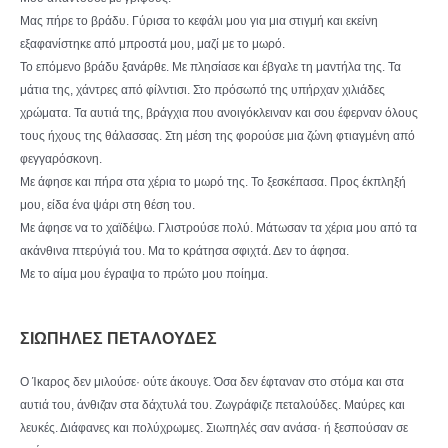
Μας πήρε το βράδυ. Γύρισα το κεφάλι μου για μια στιγμή και εκείνη
εξαφανίστηκε από μπροστά μου, μαζί με το μωρό.
Το επόμενο βράδυ ξανάρθε. Με πλησίασε και έβγαλε τη μαντήλα της. Τα
μάτια της, χάντρες από φίλντισι. Στο πρόσωπό της υπήρχαν χιλιάδες
χρώματα. Τα αυτιά της, βράγχια που ανοιγόκλειναν και σου έφερναν όλους
τους ήχους της θάλασσας. Στη μέση της φορούσε μια ζώνη φτιαγμένη από
φεγγαρόσκονη.
Με άφησε και πήρα στα χέρια το μωρό της. Το ξεσκέπασα. Προς έκπληξή
μου, είδα ένα ψάρι στη θέση του.
Με άφησε να το χαϊδέψω. Γλιστρούσε πολύ. Μάτωσαν τα χέρια μου από τα
ακάνθινα πτερύγιά του. Μα το κράτησα σφιχτά. Δεν το άφησα.
Με το αίμα μου έγραψα το πρώτο μου ποίημα.
ΣΙΩΠΗΛΕΣ ΠΕΤΑΛΟΥΔΕΣ
Ο Ίκαρος δεν μιλούσε· ούτε άκουγε. Όσα δεν έφταναν στο στόμα και στα
αυτιά του, άνθιζαν στα δάχτυλά του. Ζωγράφιζε πεταλούδες. Μαύρες και
λευκές. Διάφανες και πολύχρωμες. Σιωπηλές σαν ανάσα· ή ξεσπούσαν σε