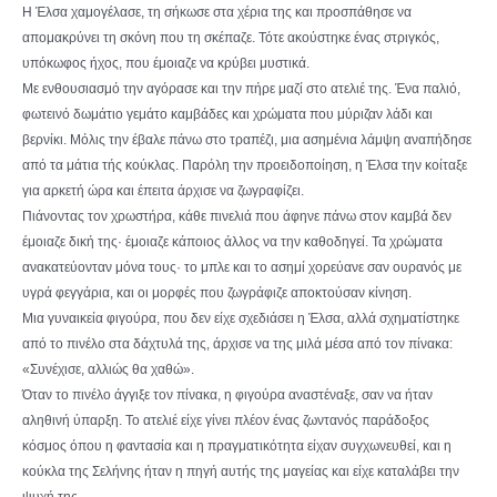
Η Έλσα χαμογέλασε, τη σήκωσε στα χέρια της και προσπάθησε να
απομακρύνει τη σκόνη που τη σκέπαζε. Τότε ακούστηκε ένας στριγκός,
υπόκωφος ήχος, που έμοιαζε να κρύβει μυστικά.
Με ενθουσιασμό την αγόρασε και την πήρε μαζί στο ατελιέ της. Ένα παλιό,
φωτεινό δωμάτιο γεμάτο καμβάδες και χρώματα που μύριζαν λάδι και
βερνίκι. Μόλις την έβαλε πάνω στο τραπέζι, μια ασημένια λάμψη αναπήδησε
από τα μάτια τής κούκλας. Παρόλη την προειδοποίηση, η Έλσα την κοίταξε
για αρκετή ώρα και έπειτα άρχισε να ζωγραφίζει.
Πιάνοντας τον χρωστήρα, κάθε πινελιά που άφηνε πάνω στον καμβά δεν
έμοιαζε δική της· έμοιαζε κάποιος άλλος να την καθοδηγεί. Τα χρώματα
ανακατεύονταν μόνα τους· το μπλε και το ασημί χορεύανε σαν ουρανός με
υγρά φεγγάρια, και οι μορφές που ζωγράφιζε αποκτούσαν κίνηση.
Μια γυναικεία φιγούρα, που δεν είχε σχεδιάσει η Έλσα, αλλά σχηματίστηκε
από το πινέλο στα δάχτυλά της, άρχισε να της μιλά μέσα από τον πίνακα:
«Συνέχισε, αλλιώς θα χαθώ».
Όταν το πινέλο άγγιξε τον πίνακα, η φιγούρα αναστέναξε, σαν να ήταν
αληθινή ύπαρξη. Το ατελιέ είχε γίνει πλέον ένας ζωντανός παράδοξος
κόσμος όπου η φαντασία και η πραγματικότητα είχαν συγχωνευθεί, και η
κούκλα της Σελήνης ήταν η πηγή αυτής της μαγείας και είχε καταλάβει την
ψυχή της.