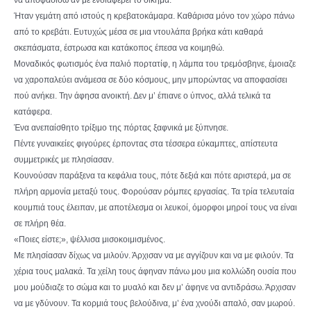
Ήταν γεμάτη από ιστούς η κρεβατοκάμαρα. Καθάρισα μόνο τον χώρο πάνω
από το κρεβάτι. Ευτυχώς μέσα σε μια ντουλάπα βρήκα κάτι καθαρά
σκεπάσματα, έστρωσα και κατάκοπος έπεσα να κοιμηθώ.
Μοναδικός φωτισμός ένα παλιό πορτατίφ, η λάμπα του τρεμόσβηνε, έμοιαζε
να χαροπαλεύει ανάμεσα σε δύο κόσμους, μην μπορώντας να αποφασίσει
πού ανήκει. Την άφησα ανοικτή. Δεν μ’ έπιανε ο ύπνος, αλλά τελικά τα
κατάφερα.
Ένα ανεπαίσθητο τρίξιμο της πόρτας ξαφνικά με ξύπνησε.
Πέντε γυναικείες φιγούρες έρποντας στα τέσσερα εύκαμπτες, απίστευτα
συμμετρικές με πλησίασαν.
Κουνούσαν παράξενα τα κεφάλια τους, πότε δεξιά και πότε αριστερά, μα σε
πλήρη αρμονία μεταξύ τους. Φορούσαν ρόμπες εργασίας. Τα τρία τελευταία
κουμπιά τους έλειπαν, με αποτέλεσμα οι λευκοί, όμορφοι μηροί τους να είναι
σε πλήρη θέα.
«Ποιες είστε;», ψέλλισα μισοκοιμισμένος.
Με πλησίασαν δίχως να μιλούν. Άρχισαν να με αγγίζουν και να με φιλούν. Τα
χέρια τους μαλακά. Τα χείλη τους άφηναν πάνω μου μια κολλώδη ουσία που
μου μούδιαζε το σώμα και το μυαλό και δεν μ’ άφηνε να αντιδράσω. Άρχισαν
να με γδύνουν. Τα κορμιά τους βελούδινα, μ’ ένα χνούδι απαλό, σαν μωρού.