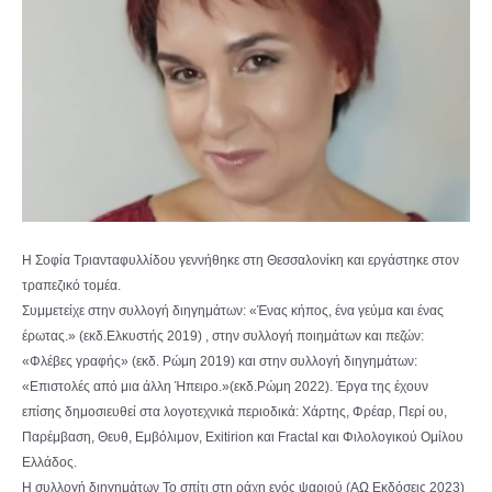
Η Σοφία Τριανταφυλλίδου γεννήθηκε στη Θεσσαλονίκη και εργάστηκε στον
τραπεζικό τομέα.
Συμμετείχε στην συλλογή διηγημάτων: «Ένας κήπος, ένα γεύμα και ένας
έρωτας.» (εκδ.Ελκυστής 2019) , στην συλλογή ποιημάτων και πεζών:
«Φλέβες γραφής» (εκδ. Ρώμη 2019) και στην συλλογή διηγημάτων:
«Επιστολές από μια άλλη Ήπειρο.»(εκδ.Ρώμη 2022). Έργα της έχουν
επίσης δημοσιευθεί στα λογοτεχνικά περιοδικά: Χάρτης, Φρέαρ, Περί ου,
Παρέμβαση, Θευθ, Εμβόλιμον, Εxitirion και Fractal και Φιλολογικού Ομίλου
Ελλάδος.
Η συλλογή διηγημάτων Το σπίτι στη ράχη ενός ψαριού (ΑΩ Εκδόσεις 2023)