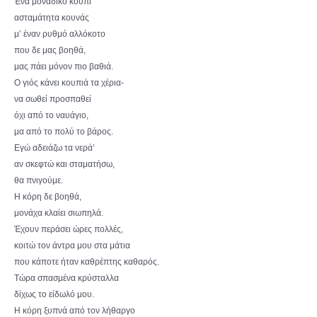
Ένα μοναδικό κουπί
ασταμάτητα κουνάς
μ’ έναν ρυθμό αλλόκοτο
που δε μας βοηθά,
μας πάει μόνον πιο βαθιά.
Ο γιός κάνει κουπιά τα χέρια-
να σωθεί προσπαθεί
όχι από το ναυάγιο,
μα από το πολύ το βάρος.
Εγώ αδειάζω τα νερά’
αν σκεφτώ και σταματήσω,
θα πνιγούμε.
Η κόρη δε βοηθά,
μονάχα κλαίει σιωπηλά.
Έχουν περάσει ώρες πολλές,
κοιτώ τον άντρα μου στα μάτια
που κάποτε ήταν καθρέπτης καθαρός.
Τώρα σπασμένα κρύσταλλα
δίχως το είδωλό μου.
Η κόρη ξυπνά από τον λήθαργο