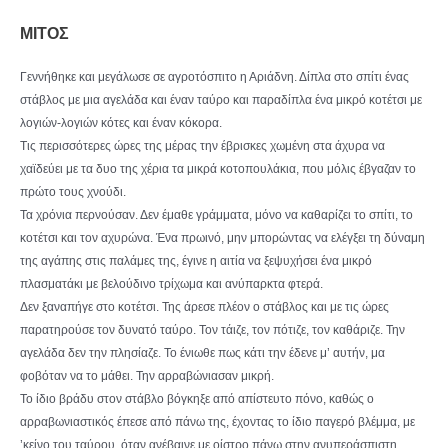
ΜΙΤΟΣ
Γεννήθηκε και μεγάλωσε σε αγροτόσπιτο η Αριάδνη. Δίπλα στο σπίτι ένας
στάβλος με μια αγελάδα και έναν ταύρο και παραδίπλα ένα μικρό κοτέτσι με
λογιών-λογιών κότες και έναν κόκορα.
Τις περισσότερες ώρες της μέρας την έβρισκες χωμένη στα άχυρα να
χαϊδεύει με τα δυο της χέρια τα μικρά κοτοπουλάκια, που μόλις έβγαζαν το
πρώτο τους χνούδι.
Τα χρόνια περνούσαν. Δεν έμαθε γράμματα, μόνο να καθαρίζει το σπίτι, το
κοτέτσι και τον αχυρώνα. Ένα πρωινό, μην μπορώντας να ελέγξει τη δύναμη
της αγάπης στις παλάμες της, έγινε η αιτία να ξεψυχήσει ένα μικρό
πλασματάκι με βελούδινο τρίχωμα και ανύπαρκτα φτερά.
Δεν ξαναπήγε στο κοτέτσι. Της άρεσε πλέον ο στάβλος και με τις ώρες
παρατηρούσε τον δυνατό ταύρο. Τον τάιζε, τον πότιζε, τον καθάριζε. Την
αγελάδα δεν την πλησίαζε. Το ένιωθε πως κάτι την έδενε μ’ αυτήν, μα
φοβόταν να το μάθει. Την αρραβώνιασαν μικρή.
Το ίδιο βράδυ στον στάβλο βόγκηξε από απίστευτο πόνο, καθώς ο
αρραβωνιαστικός έπεσε από πάνω της, έχοντας το ίδιο παγερό βλέμμα, με
’κείνο του ταύρου, όταν ανέβαινε με οίστρο πάνω στην ανυπεράσπιστη