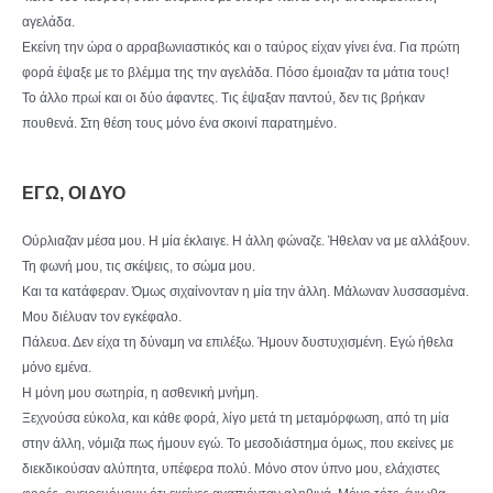
αγελάδα.
Εκείνη την ώρα ο αρραβωνιαστικός και ο ταύρος είχαν γίνει ένα. Για πρώτη
φορά έψαξε με το βλέμμα της την αγελάδα. Πόσο έμοιαζαν τα μάτια τους!
Το άλλο πρωί και οι δύο άφαντες. Τις έψαξαν παντού, δεν τις βρήκαν
πουθενά. Στη θέση τους μόνο ένα σκοινί παρατημένο.
ΕΓΩ, ΟΙ ΔΥΟ
Ούρλιαζαν μέσα μου. Η μία έκλαιγε. Η άλλη φώναζε. Ήθελαν να με αλλάξουν.
Τη φωνή μου, τις σκέψεις, το σώμα μου.
Και τα κατάφεραν. Όμως σιχαίνονταν η μία την άλλη. Μάλωναν λυσσασμένα.
Μου διέλυαν τον εγκέφαλο.
Πάλευα. Δεν είχα τη δύναμη να επιλέξω. Ήμουν δυστυχισμένη. Εγώ ήθελα
μόνο εμένα.
Η μόνη μου σωτηρία, η ασθενική μνήμη.
Ξεχνούσα εύκολα, και κάθε φορά, λίγο μετά τη μεταμόρφωση, από τη μία
στην άλλη, νόμιζα πως ήμουν εγώ. Το μεσοδιάστημα όμως, που εκείνες με
διεκδικούσαν αλύπητα, υπέφερα πολύ. Μόνο στον ύπνο μου, ελάχιστες