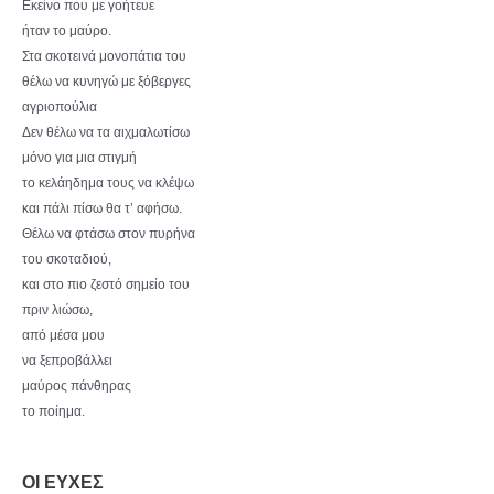
Εκείνο που με γοήτευε
ήταν το μαύρο.
Στα σκοτεινά μονοπάτια του
θέλω να κυνηγώ με ξόβεργες
αγριοπούλια
Δεν θέλω να τα αιχμαλωτίσω
μόνο για μια στιγμή
το κελάηδημα τους να κλέψω
και πάλι πίσω θα τ’ αφήσω.
Θέλω να φτάσω στον πυρήνα
του σκοταδιού,
και στο πιο ζεστό σημείο του
πριν λιώσω,
από μέσα μου
να ξεπροβάλλει
μαύρος πάνθηρας
το ποίημα.
ΟΙ ΕΥΧΕΣ