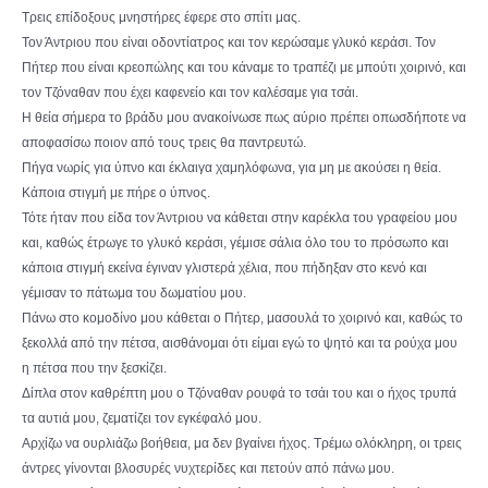
Τρεις επίδοξους μνηστήρες έφερε στο σπίτι μας.
Τον Άντριου που είναι οδοντίατρος και τον κερώσαμε γλυκό κεράσι. Τον
Πήτερ που είναι κρεοπώλης και του κάναμε το τραπέζι με μπούτι χοιρινό, και
τον Τζόναθαν που έχει καφενείο και τον καλέσαμε για τσάι.
Η θεία σήμερα το βράδυ μου ανακοίνωσε πως αύριο πρέπει οπωσδήποτε να
αποφασίσω ποιον από τους τρεις θα παντρευτώ.
Πήγα νωρίς για ύπνο και έκλαιγα χαμηλόφωνα, για μη με ακούσει η θεία.
Κάποια στιγμή με πήρε ο ύπνος.
Τότε ήταν που είδα τον Άντριου να κάθεται στην καρέκλα του γραφείου μου
και, καθώς έτρωγε το γλυκό κεράσι, γέμισε σάλια όλο του το πρόσωπο και
κάποια στιγμή εκείνα έγιναν γλιστερά χέλια, που πήδηξαν στο κενό και
γέμισαν το πάτωμα του δωματίου μου.
Πάνω στο κομοδίνο μου κάθεται ο Πήτερ, μασουλά το χοιρινό και, καθώς το
ξεκολλά από την πέτσα, αισθάνομαι ότι είμαι εγώ το ψητό και τα ρούχα μου
η πέτσα που την ξεσκίζει.
Δίπλα στον καθρέπτη μου ο Τζόναθαν ρουφά το τσάι του και ο ήχος τρυπά
τα αυτιά μου, ζεματίζει τον εγκέφαλό μου.
Αρχίζω να ουρλιάζω βοήθεια, μα δεν βγαίνει ήχος. Τρέμω ολόκληρη, οι τρεις
άντρες γίνονται βλοσυρές νυχτερίδες και πετούν από πάνω μου.