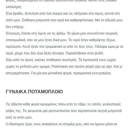
φορές, ονειρευόμουν ότι εκείνες αγαπιόνταν αληθινά. Μόνο τότε, ένιωθα
ολόκληρη.
Ένα βράδυ, ξύπνησα από ένα όνειρο και τις οδήγησα στη λίμνη, κοντά στο
σπίτι μου. Στάθηκα μπροστά στα νερά και καθρεφτίστηκα. Μα το είδωλό μου
δεν υπήρχε.
Έντρομη, έπεσα στη λίμνη να τις ψάξω. Τα χέρια μου κουνιόνταν νευρικά,
σπασμωδικά, σαν να μην ήταν δικά μου. Το νερό ήταν καθρέφτης δίχως
πρόσωπο. Αυτό ήταν πιο τρομακτικό κι από τις δυο τους. Πάλεψα ώρα με τα
νερά, μέχρι που δεν είχα άλλη δύναμη. Παραδόθηκα στον βυθό.
Έξω από τη λίμνη, εκείνες στάθηκαν σιωπηλές. Τα πρόσωπά τους ωχρά,
χωρίς το ροδαλό μου χρώμα. Πιάστηκαν για πρώτη φορά χέρι με χέρι. Και μ’
αποχαιρέτησαν. Για μία και μοναδική φορά, πραγματικά ευτυχισμένη.
ΓΥΝΑΙΚΑ ΠΟΤΑΜΟΠΛΟΙΟ
Τις έβλεπα κάθε φορά κρυμμένος πίσω από το τζάμι, τις σατέν, γυαλιστερές
γόβες της. Τις φορούσε μια γειτονοπούλα που περπατούσε συχνά μπροστά
από το σπίτι μου.
Ο ιδιαίτερος ήχος τους ανακάτευε το στομάχι μου, σαν να ήμουν μέσα σε