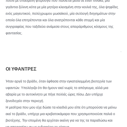
πουλί με σπασμένη φτερούγα που πάλλεται μέσα σε έναν πίνακα, μία
γιγάντια ξύλινη κότα με μία μητέρα κλεισμένη στην κοιλιά της, όλα ψηφίδες
ενός μαγευτικού, πολύχρωμου μωσαϊκού, μία συλλογή διηγημάτων στην
οποία όλα επιτρέπονται και όλα ανατρέπονται κάθε στιγμή και μία
συγγραφέας που ταξιδεύει ανάμεσα στους απειράριθμους κόσμους της
φαντασίας.
.
ΟΙ ΥΦΑΝΤΡΕΣ
Ήταν αργά το βράδυ, όταν έφθασα στην εγκαταλειμμένη βιοτεχνία των
υφαντών. Υπολόγιζα ότι θα ήμουν εκεί νωρίς το απόγευμα, αλλά μια
αβαρία με το αυτοκίνητο με πήγε πολλές ώρες πίσω. Δεν υπήρχε
ξενοδοχείο στην περιοχή.
Η μεσίτρια που μου είχε δώσει τα κλειδιά μου είπε ότι μπορούσα να μείνω
εκεί το βράδυ, υπήρχε μια κρεβατοκάμαρα που χρησιμοποιούσε παλιά ο
βιοτέχνης. Την επομένη θα ερχόταν εκείνη για να της τα παραδώσω και
να αποφασίσω αν με ενδιαφέρει το οίκημα.