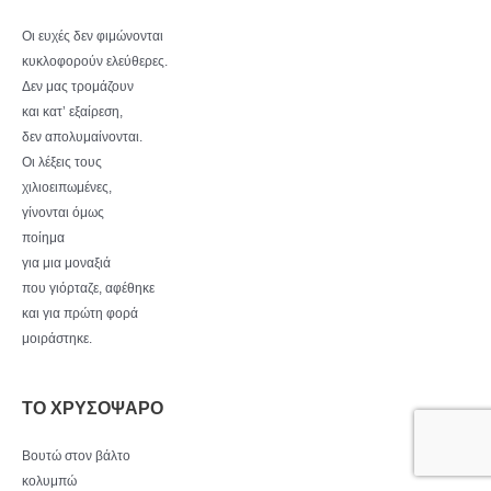
Οι ευχές δεν φιμώνονται
κυκλοφορούν ελεύθερες.
Δεν μας τρομάζουν
και κατ’ εξαίρεση,
δεν απολυμαίνονται.
Οι λέξεις τους
χιλιοειπωμένες,
γίνονται όμως
ποίημα
για μια μοναξιά
που γιόρταζε, αφέθηκε
και για πρώτη φορά
μοιράστηκε.
ΤΟ ΧΡΥΣΟΨΑΡΟ
Βουτώ στον βάλτο
κολυμπώ