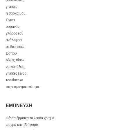
βυθίστηκες,
γίνηκες
η σάρκα μου.
Έγινα
ουρανός,
γλάρος εσύ
ανάλαφρα
με διέσχισες.
Ώσπου
δίχως πίσω
να κοιτάξεις,
γίνηκες ξένος,
τσακίστηκα
στην πραγματικότητα.
ΕΜΠΝΕΥΣΗ
Πάντα έβρισκα το λευκό χρώμα
ψυχρό και αδιάφορο.