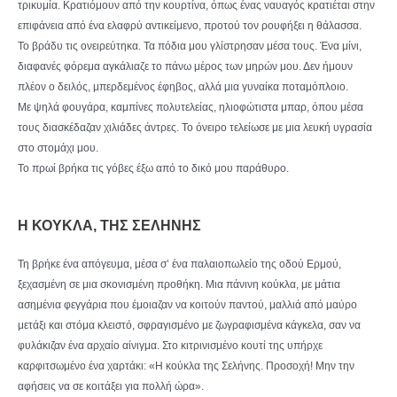
τρικυμία. Κρατιόμουν από την κουρτίνα, όπως ένας ναυαγός κρατιέται στην
επιφάνεια από ένα ελαφρύ αντικείμενο, προτού τον ρουφήξει η θάλασσα.
Το βράδυ τις ονειρεύτηκα. Τα πόδια μου γλίστρησαν μέσα τους. Ένα μίνι,
διαφανές φόρεμα αγκάλιαζε το πάνω μέρος των μηρών μου. Δεν ήμουν
πλέον ο δειλός, μπερδεμένος έφηβος, αλλά μια γυναίκα ποταμόπλοιο.
Με ψηλά φουγάρα, καμπίνες πολυτελείας, ηλιοφώτιστα μπαρ, όπου μέσα
τους διασκέδαζαν χιλιάδες άντρες. Το όνειρο τελείωσε με μια λευκή υγρασία
στο στομάχι μου.
Το πρωί βρήκα τις γόβες έξω από το δικό μου παράθυρο.
Η ΚΟΥΚΛΑ, ΤΗΣ ΣΕΛΗΝΗΣ
Τη βρήκε ένα απόγευμα, μέσα σ’ ένα παλαιοπωλείο της οδού Ερμού,
ξεχασμένη σε μια σκονισμένη προθήκη. Μια πάνινη κούκλα, με μάτια
ασημένια φεγγάρια που έμοιαζαν να κοιτούν παντού, μαλλιά από μαύρο
μετάξι και στόμα κλειστό, σφραγισμένο με ζωγραφισμένα κάγκελα, σαν να
φυλάκιζαν ένα αρχαίο αίνιγμα. Στο κιτρινισμένο κουτί της υπήρχε
καρφιτσωμένο ένα χαρτάκι: «Η κούκλα της Σελήνης. Προσοχή! Μην την
αφήσεις να σε κοιτάξει για πολλή ώρα».