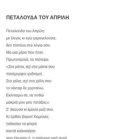
ΠΕΤΑΛΟΥΔΑ ΤΟΥ ΑΠΡΙΛΗ
Πεταλούδα του Απρίλη
με έλεγες κι εγώ χαμογελούσα,
δεν πίστευα στα λόγια σου.
Μα μια μέρα που ήταν
Πρωταπριλιά, τα πίστεψα.
«Στα μάτια, αχ! στα μάτια σου
πανέμορφοι ιριδισμοί.
Στα χείλη, αχ! στα χείλη σου
το νέκταρ δε χορταίνω.
Εκλιπαρώ σε, σε ποθώ
μακριά μου μην πετάξεις».
Σ’ άκουσα κι έμεινα μαζί σου.
Κι ήρθαν βαριοί Χειμώνες
τσάκισαν τα φτερά
καυτά καλοκαίρια
που έλιωσαν ό, τι απέμεινε από αυτά.