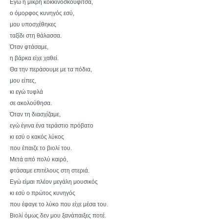
Εγώ η μικρή κοκκινοσκουφίτσα,
ο όμορφος κυνηγός εσύ,
μου υποσχέθηκες
ταξίδι στη θάλασσα.
Όταν φτάσαμε,
η βάρκα είχε χαθεί.
Θα την περάσουμε με τα πόδια,
μου είπες,
κι εγώ τυφλά
σε ακολούθησα.
Όταν τη διασχίζαμε,
εγώ έγινα ένα τεράστιο πρόβατο
κι εσύ ο κακός λύκος
που έπαιζε το βιολί του.
Μετά από πολύ καιρό,
φτάσαμε επιτέλους στη στεριά.
Εγώ είμαι πλέον μεγάλη μουσικός
κι εσύ ο πρώτος κυνηγός
που έφαγε το λύκο που είχε μέσα του.
Βιολί όμως δεν μου ξανάπαιξες ποτέ.