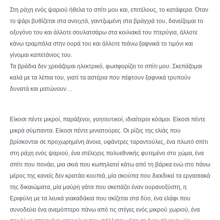
Στη ράχη ενός ψαριού ήθελα το σπίτι μου και, επιτέλους, το κατάφερα. Όταν
το ψάρι βυθίζεται στα ανοιχτά, γαντζωμένη στα βράγχιά του, δανείζομαι το
οξυγόνο του και άλλοτε σουλατσάρω στα κοιλιακά του πτερύγια, άλλοτε
κάνω τραμπάλα στην ουρά του και άλλοτε πιάνω ξαφνικά το τιμόνι και
γίνομαι καπετάνιος του.
Τα βράδια δεν χρειάζομαι ηλεκτρικό, φωσφορίζει το σπίτι μου. Σκεπάζομαι
καλά με τα λέπια του, γιατί τα αστέρια που πέφτουν ξαφνικά τρυπούν
δυνατά και ματώνουν…
Είκοσι πέντε μικροί, παράξενοι, γοητευτικοί, ιδιαίτεροι κόσμοι. Είκοσι πέντε
μικρά σύμπαντα. Είκοσι πέντε μινιατούρες. Οι ρίζες της ελιάς που
βρίσκονται σε προχωρημένη άνοια, υφάντρες ταραντούλες, ένα πλωτό σπίτι
στη ράχη ενός ψαριού, ένα στέλεχος πολυεθνικής φυτεμένο στο χώμα, ένα
σπίτι που πονάει, μια σκιά που κωπηλατεί κάτω από τη βάρκα ενώ στο πάνω
μέρος της κανείς δεν κρατάει κουπιά, μία σκούπα που διεκδικεί τα εργασιακά
της δικαιώματα, μία μαύρη γάτα που σκεπάζει έναν ουρανοξύστη, η
Εριφύλη με τα λευκά γιακαδάκια που σκίζεται στα δύο, ένα ελάφι που
συνοδεύει ένα ανεμόπτερο πάνω από τις στέγες ενός μικρού χωριού, ένα