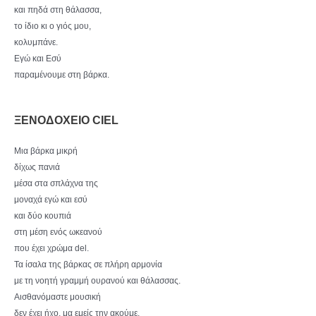
και πηδά στη θάλασσα,
το ίδιο κι ο γιός μου,
κολυμπάνε.
Εγώ και Εσύ
παραμένουμε στη βάρκα.
ΞΕΝΟΔΟΧΕΙΟ CIEL
Μια βάρκα μικρή
δίχως πανιά
μέσα στα σπλάχνα της
μοναχά εγώ και εσύ
και δύο κουπιά
στη μέση ενός ωκεανού
που έχει χρώμα del.
Τα ίσαλα της βάρκας σε πλήρη αρμονία
με τη νοητή γραμμή ουρανού και θάλασσας.
Αισθανόμαστε μουσική
δεν έχει ήχο, μα εμείς την ακούμε.