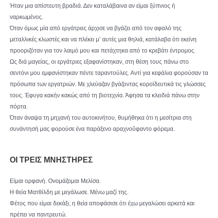
Ήταν μια απίστευτη βραδιά. Δεν καταλάβαινα αν είμαι ξύπνιος ή
ναρκωμένος.
Όταν όμως μία από εργάτριες άρχισε να βγάζει από τον αφαλό της
μεταλλικές κλωστές και να πλέκει μ’ αυτές μια θηλιά, κατάλαβα ότι εκείνη
προοριζόταν για τον λαιμό μου και πετάχτηκα από το κρεβάτι έντρομος.
Ως διά μαγείας, οι εργάτριες εξαφανίστηκαν, στη θέση τους πάνω στο
σεντόνι μου εμφανίστηκαν πέντε ταραντούλες. Αντί για κεφάλια φορούσαν τα
πρόσωπα των εργατριών. Με χλεύαζαν βγάζοντας κοροϊδευτικά τις γλώσσες
τους. Έφυγα κακήν κακώς από τη βιοτεχνία. Άφησα τα κλειδιά πάνω στην
πόρτα.
Όταν άναψα τη μηχανή του αυτοκινήτου, θυμήθηκα ότι η μεσίτρια στη
συνάντησή μας φορούσε ένα παράξενο αραχνοΰφαντο φόρεμα.
ΟΙ ΤΡΕΙΣ ΜΝΗΣΤΗΡΕΣ
Είμαι ορφανή. Ονομάζομαι Μελίσα.
Η θεία Ματθίλδη με μεγάλωσε. Μένω μαζί της.
Φέτος που είμαι δεκάξι, η θεία αποφάσισε ότι έχω μεγαλώσει αρκετά και
πρέπει να παντρευτώ.