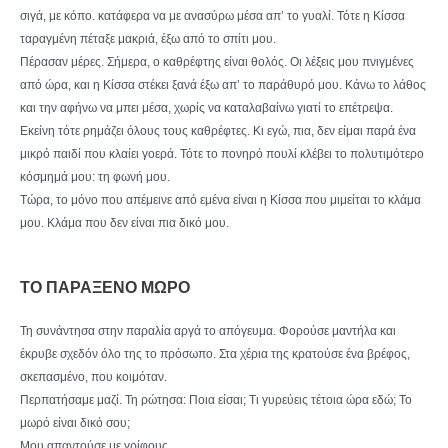
σιγά, με κόπο. κατάφερα να με ανασύρω μέσα απ’ το γυαλί. Τότε η Κίσσα
ταραγμένη πέταξε μακριά, έξω από το σπίτι μου.
Πέρασαν μέρες. Σήμερα, ο καθρέφτης είναι θολός. Οι λέξεις μου πνιγμένες
από ώρα, και η Κίσσα στέκει ξανά έξω απ’ το παράθυρό μου. Κάνω το λάθος
και την αφήνω να μπει μέσα, χωρίς να καταλαβαίνω γιατί το επέτρεψα.
Εκείνη τότε ρημάζει όλους τους καθρέφτες. Κι εγώ, πια, δεν είμαι παρά ένα
μικρό παιδί που κλαίει γοερά. Τότε το πονηρό πουλί κλέβει το πολυτιμότερο
κόσμημά μου: τη φωνή μου.
Τώρα, το μόνο που απέμεινε από εμένα είναι η Κίσσα που μιμείται το κλάμα
μου. Κλάμα που δεν είναι πια δικό μου.
ΤΟ ΠΑΡΑΞΕΝΟ ΜΩΡΟ
Τη συνάντησα στην παραλία αργά το απόγευμα. Φορούσε μαντήλα και
έκρυβε σχεδόν όλο της το πρόσωπο. Στα χέρια της κρατούσε ένα βρέφος,
σκεπασμένο, που κοιμόταν.
Περπατήσαμε μαζί. Τη ρώτησα: Ποια είσαι; Τι γυρεύεις τέτοια ώρα εδώ; Το
μωρό είναι δικό σου;
Μου απαντούσε με γρίφους.