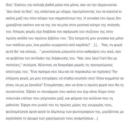
ίδια;” Εκείνος την κοίταξε βαθιά μέσα στα μάτια, σαν να την εξερευνούσε.
“Δεν είναι τα ίδια”, της απάντησε με νόημα, προτρέποντάς την να κλειστεί κι
εκείνη μαζί του στον κόσμο των σημαινόντων του. Η γυναίκα του όμως δεν
χρειαζόταν εκείνον για να της πει να μπει στον μυστικό κόσμο της ποίησής
του. Άπειρες φορές είχε διαβάσει την αφιέρωση του συζύγου της στην
πρώτη σελίδα του πρώτου βιβλίου του: “Στη λατρευτή μου γυναίκα και μάνα
των παιδιών μου, ένα μεγάλο ευχαριστώ από καρδιάς!”…] [… “Ναι, τη φορά
αυτή θα ‘ναι αλλιώς…” μονολόγησε μπροστά στον καθρέφτη του σιγά, σαν
να φοβόταν τον αντίλαλο της διάψευσής του. “Ναι, σου λέω! Γιατί δεν με
πιστεύεις;” συνέχισε, θέλοντας να διαγράψει μεμιάς τις προηγούμενες
αποτυχίες του. “Ένα πράγμα σου λέω και σε παρακαλώ να τηρήσεις! Την
επόμενη φορά, μη μου επιτρέψεις να σταθώ ενώπιόν σου! Χίλια κομμάτια να
γίνεις να μη με ξαναδώ!” Ετοιμάστηκε, σαν να ήταν η πρώτη φορά που θα τη
συναντούσε. Έβαλε το πουκάμισο που εκείνη του είχε κάνει δώρο στην
τελευταία επέτειο που γιόρτασαν μαζί, και φόρεσε την κολόνια που τη
μεθούσε. Έφερε στο μυαλό του τις πρώτες μέρες της γνωριμίας τους,
φυλλομέτρησε αργά αργά το άλμπουμ των φωτογραφιών της, μυρίζοντας με
αγαλλίαση το άρωμα των χαρούμενών τους αναμνήσεων…]