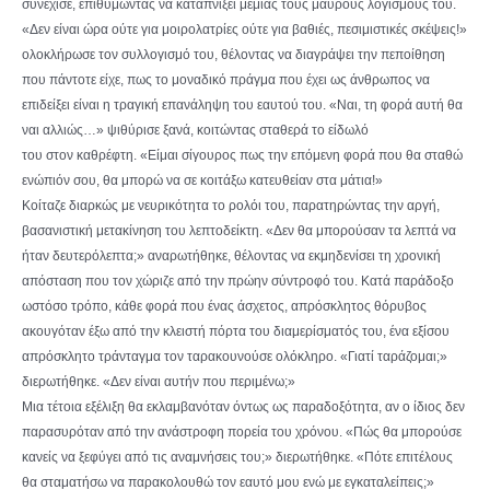
συνέχισε, επιθυμώντας να καταπνίξει μεμιάς τους μαύρους λογισμούς του.
«Δεν είναι ώρα ούτε για μοιρολατρίες ούτε για βαθιές, πεσιμιστικές σκέψεις!»
ολοκλήρωσε τον συλλογισμό του, θέλοντας να διαγράψει την πεποίθηση
που πάντοτε είχε, πως το μοναδικό πράγμα που έχει ως άνθρωπος να
επιδείξει είναι η τραγική επανάληψη του εαυτού του. «Ναι, τη φορά αυτή θα
ναι αλλιώς…» ψιθύρισε ξανά, κοιτώντας σταθερά το είδωλό
του στον καθρέφτη. «Είμαι σίγουρος πως την επόμενη φορά που θα σταθώ
ενώπιόν σου, θα μπορώ να σε κοιτάξω κατευθείαν στα μάτια!»
Κοίταζε διαρκώς με νευρικότητα το ρολόι του, παρατηρώντας την αργή,
βασανιστική μετακίνηση του λεπτοδείκτη. «Δεν θα μπορούσαν τα λεπτά να
ήταν δευτερόλεπτα;» αναρωτήθηκε, θέλοντας να εκμηδενίσει τη χρονική
απόσταση που τον χώριζε από την πρώην σύντροφό του. Κατά παράδοξο
ωστόσο τρόπο, κάθε φορά που ένας άσχετος, απρόσκλητος θόρυβος
ακουγόταν έξω από την κλειστή πόρτα του διαμερίσματός του, ένα εξίσου
απρόσκλητο τράνταγμα τον ταρακουνούσε ολόκληρο. «Γιατί ταράζομαι;»
διερωτήθηκε. «Δεν είναι αυτήν που περιμένω;»
Μια τέτοια εξέλιξη θα εκλαμβανόταν όντως ως παραδοξότητα, αν ο ίδιος δεν
παρασυρόταν από την ανάστροφη πορεία του χρόνου. «Πώς θα μπορούσε
κανείς να ξεφύγει από τις αναμνήσεις του;» διερωτήθηκε. «Πότε επιτέλους
θα σταματήσω να παρακολουθώ τον εαυτό μου ενώ με εγκαταλείπεις;»