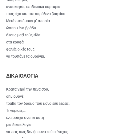
ανασκαφείς σε ιδιωτικά συρτάρια
τους είχα κάποτε παράξενα βαφτίσει.
Μετά στεκόμουν μ’ απορία
ώσπου ένα βράδυ
όλους μαζί τούς είδα
στα κρυφά
φωνές δικές τους
να τρυπάνε τα ουράνια.
ΔΙΚΑΙΟΛΟΓΙΑ
Κράτα γερά την πένα σου,
δημιουργέ,
τράβα τον δρόμο που μόνο εσύ ξέρεις.
Τι νόμισες…
ένα ρούχο είναι κι αυτή
μια δικαιολογία
να πεις πως δεν ήσουνα εσύ ο ένοχος