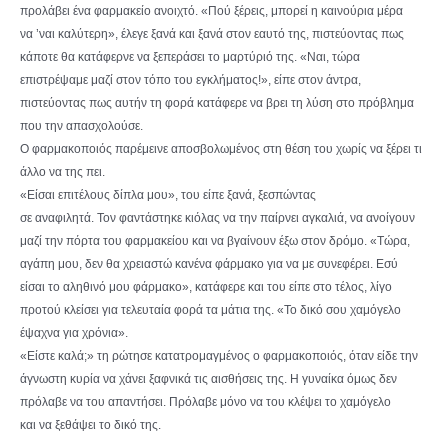
προλάβει ένα φαρμακείο ανοιχτό. «Πού ξέρεις, μπορεί η καινούρια μέρα
να ’ναι καλύτερη», έλεγε ξανά και ξανά στον εαυτό της, πιστεύοντας πως
κάποτε θα κατάφερνε να ξεπεράσει το μαρτύριό της. «Ναι, τώρα
επιστρέψαμε μαζί στον τόπο του εγκλήματος!», είπε στον άντρα,
πιστεύοντας πως αυτήν τη φορά κατάφερε να βρει τη λύση στο πρόβλημα
που την απασχολούσε.
Ο φαρμακοποιός παρέμεινε αποσβολωμένος στη θέση του χωρίς να ξέρει τι
άλλο να της πει.
«Είσαι επιτέλους δίπλα μου», του είπε ξανά, ξεσπώντας
σε αναφιλητά. Τον φαντάστηκε κιόλας να την παίρνει αγκαλιά, να ανοίγουν
μαζί την πόρτα του φαρμακείου και να βγαίνουν έξω στον δρόμο. «Τώρα,
αγάπη μου, δεν θα χρειαστώ κανένα φάρμακο για να με συνεφέρει. Εσύ
είσαι το αληθινό μου φάρμακο», κατάφερε και του είπε στο τέλος, λίγο
προτού κλείσει για τελευταία φορά τα μάτια της. «Το δικό σου χαμόγελο
έψαχνα για χρόνια».
«Είστε καλά;» τη ρώτησε κατατρομαγμένος ο φαρμακοποιός, όταν είδε την
άγνωστη κυρία να χάνει ξαφνικά τις αισθήσεις της. Η γυναίκα όμως δεν
πρόλαβε να του απαντήσει. Πρόλαβε μόνο να του κλέψει το χαμόγελο
και να ξεθάψει το δικό της.