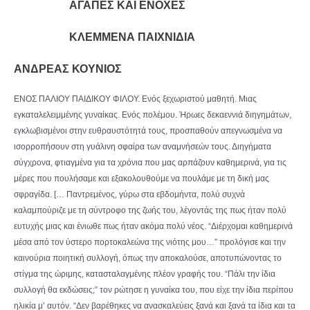
ΑΓΑΠΕΣ ΚΑΙ ΕΝΟΧΕΣ
ΚΛΕΜΜΕΝΑ ΠΑΙΧΝΙΔΙΑ
ΑΝΔΡΕΑΣ ΚΟΥΝΙΟΣ
ΕΝΟΣ ΠΑΛΙΟΥ ΠΑΙΔΙΚΟΥ ΦΙΛΟΥ. Ενός ξεχωριστού μαθητή. Μιας
εγκαταλελειμμένης γυναίκας. Ενός πολέμου. Ήρωες δεκαεννιά διηγημάτων,
εγκλωβισμένοι στην ευθραυστότητά τους, προσπαθούν απεγνωσμένα να
ισορροπήσουν στη γυάλινη σφαίρα των αναμνήσεών τους. Διηγήματα
σύγχρονα, φτιαγμένα για τα χρόνια που μας αρπάζουν καθημερινά, για τις
μέρες που πουλήσαμε και εξακολουθούμε να πουλάμε με τη δική μας
σφραγίδα. [… Παντρεμένος, γύρω στα εβδομήντα, πολύ συχνά
καλαμπούριζε με τη σύντροφο της ζωής του, λέγοντάς της πως ήταν πολύ
ευτυχής μιας και ένιωθε πως ήταν ακόμα πολύ νέος. “Διέρχομαι καθημερινά
μέσα από τον ύστερο πορτοκαλεώνα της νιότης μου…” προλόγισε και την
καινούρια ποιητική συλλογή, όπως την αποκαλούσε, αποτυπώνοντας το
στίγμα της ώριμης, κατασταλαγμένης πλέον γραφής του. “Πάλι την ίδια
συλλογή θα εκδώσεις;” τον ρώτησε η γυναίκα του, που είχε την ίδια περίπου
ηλικία μ’ αυτόν. “Δεν βαρέθηκες να ανασκαλεύεις ξανά και ξανά τα ίδια και τα