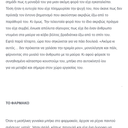
σημάδι πως η μοναξιά του για μιαν ακόμη φορά τον είχε εγκαταλείπει.
Τόση ήταν η ευτυχία που είχε πλημμυρίσει την ψυχή του, που έκανε πως δεν
πρόσεξε τον έντονο βηματισμό που ακούστηκε ακριβώς έξω από το
παράθυρό του. Κι όμως. Την τελευταία φορά που το ίδιο ακριβώς πράγμα
του είχε συμβεί, ένιωσε απόλυτα σίγουρος πως είχε δει έναν άνθρωπο
ντυμένο στα μαύρα να κόβει βόλτες βραδιάτικα έξω από το σπίτι του.
Εφτά παρά τέταρτο, ώρα που σηκώνεται για να πάει δουλειά. «Ακόμα κι
αυτός… δεν πρόκειται να χαλάσει την ηρεμία μου», μονολόγησε και πάλι,
φέρνοντας στο μυαλό τον άνθρωπο με τα μαύρα. Κι αφού φόρεσε το
συνηθισμένο κάτασπρο κουστούμι του, μπήκε στο αυτοκίνητό ίου
για να μεταβεί και σήμερα στον χώρο εργασίας του.
.
ΤΟ ΦΑΡΜΑΚΟ
Όταν η μεσήλικη γυναίκα μπήκε στο φαρμακείο, άρχισε να ρίχνει παντού
ανήσυχες ματιές. Ήταν ψηλή, κάπως παχουλή και είχε ένα όμορφο μα