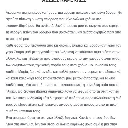
ΑΔΕΙΕΣ ΚΑΡΕΚΛΕΣ
Ακόμα και αφηρημένος να ήμουν, μια αόρατη απενεργοποιημένη δύναμη θα
ζητούσε πίσω τη δυνατή επίδραση που είχε εδώ και χρόνια στο
υποσυνείδητό μου: θα αντίκριζα ξανά μπροστά μου το σκηνικό που έτρεφε
τη στροφή εκείνη του δρόμου που βρισκόταν μιαν ανάσα ακριβώς πριν από
το πατρικό μου.
Κάθε φορά που περνούσα από κει -πρωί, μεσημέρι και βράδυ- αντίκριζα τον
γερο-Σπύρο μαζί με τη γυναίκα του Ανδριανή να κάθονται σιμά ο ένας στον
άλλον, λες και ήθελαν να αποτυπώσουν μέσα από την πανομοιότυπη στάση
των σωμάτων τους την κοινή πορεία τους στον χρόνο. Το μοναδικό τους
παιδί, η Μαρία, βρισκόταν εδώ και πολλά χρόνια παντρεμένη στο εξωτερικό,
και κάθε καλοκαίρι τούς επισκέπτονταν μαζί με τον άντρα της και τα δυο
παιδιά τους. Μια περίοδος που αποτελούσε ίσως τη μοναδική αιτία που το
ηλικιωμένο ζευγάρι έβρισκε σημαντικό λόγο να ξεφύγει από τη στατικότητα
του. Να κάνουν δηλαδή κάτι διαφορετικό από το να παρακολουθούν τη ζωή
τους να εξαφανίζεται καθημερινά σταγόνα σταγόνα μπροστά από τη μικρή
αυλή του σπιτιού τους.
Ένα μεσημέρι όμως το σκηνικό άλλαξε ξαφνικά. Κανείς απ’ τους δυο δεν
ήταν στη συνηθισμένη του θέση· οι άδειες καρέκλες μόνο σιμά η μια στην