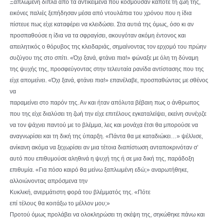
Ξαπλωμένη δίπλα από τα αντικείμενα που κοσμούσαν κάποτε τη ζωή της,
εικόνες παλιές ξεπήδησαν μέσα από ντουλάπια του χρόνου που η ίδια
πίστευε πως είχε καταφέρει να κλειδώσει. Στα αυτιά της όμως, όσο κι αν
προσπαθούσε η ίδια να τα σφραγίσει, ακουγόταν ακόμη έντονος και
απειλητικός ο θόρυβος της κλειδαριάς, σημαίνοντας τον ερχομό του πρώην
συζύγου της στο σπίτι. «Όχι ξανά, φτάνει πια!» φώναξε με όλη τη δύναμη
της ψυχής της, προσφεύγοντας στην τελευταία ρανίδα αντίστασης που της
είχε απομείνει. «Όχι ξανά, φτάνει πια!» επανέλαβε, προσπαθώντας με σθένος
να
παραμείνει στο παρόν της. Αν και ήταν απόλυτα βέβαιη πως ο άνθρωπος
που της είχε διαλύσει τη ζωή την είχε επιτέλους εγκαταλείψει, εκείνη συνέχιζε
να τον ψάχνει παντού με το βλέμμα, λες και μονάχα έτσι θα μπορούσε να
αναγνωρίσει και τη δική της ύπαρξη. «Πάντα θα με καταδιώκει…» ψέλλισε,
ανίκανη ακόμα να ξεχωρίσει αν μια τέτοια διαπίστωση ανταποκρινόταν σ’
αυτό που επιθυμούσε αληθινά η ψυχή της ή σε μια δική της, παράδοξη
επιθυμία. «Για πόσο καιρό θα μείνω ξαπλωμένη εδώ;» αναρωτήθηκε,
αλλοιώνοντας απρόσμενα την
Κυκλική, ανερμάτιστη φορά του βλέμματός της. «Πότε
επί τέλους θα κοιτάξω το μέλλον μου;»
Προτού όμως προλάβει να ολοκληρώσει τη σκέψη της, σηκώθηκε πάνω και