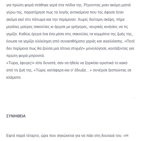
για πρώτη φορά στάθηκε γερά στα πόδια της. Ρίχνοντας μιαν ακόμη ματιά
γύρω της, παρατήρησε πως τα λογής αντικείμενα που της άφησε ήταν
ακόμα εκεί στο πάτωμα και την περίμεναν. Χωρίς δεύτερη σκέψη, πήρε
μεγάλες μαύρες σακούλες κι άρχισε με γρήγορες, νευρικές κινήσεις να τις
γεμίζει. Καθώς έριχνε ένα ένα μέσα στις σακούλες τα κομμάτια της ζωής της,
ένιωσε να γεμίζει ολόκληρη από συναισθήματα χαράς και αγαλλίασης. «Ποτέ
δεν περίμενα πως θα ζούσα μια τέτοια στιγμή!» μονολόγησε, κοιτάζοντας για
πρώτη φορά μπροστά.
«Τώρα, έφυγες!» είπε δυνατά, σαν να ήθελε να ξορκίσει οριστικά το κακό
από τη ζωή της. «Τώρα, κατάφερα και σ’ έδιωξα…» συνέχισε ξεσπώντας σε
κλάματα.
.
ΣΥΝΗΘΕΙΑ
Εφτά παρά τέταρτο, ώρα που σηκώνεται για να πάει στη δουλειά του. «Η