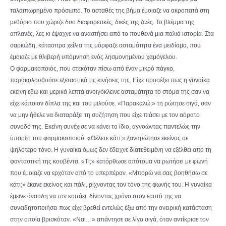
ταλαιπωρημένο πρόσωπο. Το ασταθές της βήμα έμοιαζε να ακροπατά στη
μεθόριο που χώριζε δυο διαφορετικές, δικές της ζωές. Το βλέμμα της
απλανές, λες κι έψαχνε να αναστήσει από το πουθενά μια παλιά ιστορία. Στα
σαρκώδη, κάτασπρα χείλια της μόρφαζε ασταμάτητα ένα μειδίαμα, που
έμοιαζε με θλιβερή υπόμνηση ενός λησμονημένου χαμόγελου.
Ο φαρμακοποιός, που στεκόταν πίσω από έναν μικρό πάγκο,
παρακολουθούσε εξεταστικά τις κινήσεις της. Είχε προσέξει πως η γυναίκα
εκείνη εδώ και μερικά λεπτά ανοιγόκλεινε ασταμάτητα το στόμα της σαν να
είχε κάποιον δίπλα της και του μιλούσε. «Παρακαλώ;» τη ρώτησε σιγά, σαν
να μην ήθελε να διαταράξει τη συζήτηση που είχε πιάσει με τον αόρατο
συνοδό της. Εκείνη συνέχισε να κάνει το ίδιο, αγνοώντας παντελώς την
ύπαρξη του φαρμακοποιού. «Θέλετε κάτι;» ξαναρώτησε εκείνος σε
ψηλότερο τόνο. Η γυναίκα όμως δεν έδειχνε διατεθειμένη να εξέλθει από τη
φανταστική της κουβέντα. «Τι;» κατόρθωσε απότομα να ρωτήσει με φωνή
που έμοιαζε να ερχόταν από το υπερπέραν. «Μπορώ να σας βοηθήσω σε
κάτι;» έκανε εκείνος και πάλι, ρίχνοντας τον τόνο της φωνής του. Η γυναίκα
έμεινε άναυδη να τον κοιτάει, δίνοντας χρόνο στον εαυτό της να
συνειδητοποιήσει πως είχε βρεθεί εντελώς έξω από την ονειρική κατάσταση
στην οποία βρισκόταν. «Ναι…» απάντησε σε λίγο σιγά, όταν αντίκρισε τον