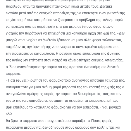
παρελθόν, όταν τα πράγματα ήταν ακόμη καλά μεταξύ τους. Δέχτηκε
ωστόσο μετά από τις συνεχείς υποδείξεις της, να επισκεφτεί έναν γνωστό της
ψυχίατρο, μήπως κατορθώσει να ξεπεράσει το πρόβλημά της. «Δεν μπορώ
να πιστέψω πως με παράτησε!» είπε μια μέρα σε έντονο ύφος, όταν ο
γιατρός την παρότρυνε να επιχειρήσει μια καινούρια αρχή στη ζωή της. «Δεν
μπορώ να συνεχίσω να ζω έτσι!» ξέσπασε και μιαν άλλη φορά ενώπιον του,
εκφράζοντας την άρνησή της να συνεχίσει το συγκεκριμένο φάρμακο που
την προέτρεπε να καταναλώσει. Η ραγδαία όμως επιδείνωση της ψυχικής
της υγείας δεν επέτρεπε στον γιατρό να κάνει δεύτερες σκέψεις. Απεναντίας,
ο ίδιος αναγκάστηκε στην πορεία να της προτείνει ένα ακόμη πιο δυνατό
φάρμακο.
«Γιατί έφυγες;» ρώτησε τον φαρμακοποιό ανοίγοντας απότομα τα μάτια της.
Αντίκρισε τότε για μιαν ακόμη φορά μπροστά της τον εραστή της ζωής της ν’
ανοιγοκλείνει αμέτρητες φορές την πόρτα του διαμερίσματός τους, και τον
εαυτό της να μπαινοβγαίνει ασταμάτητα σε αμέτρητα φαρμακεία, μήπως
βρει επιτέλους το κατάλληλο φάρμακο για να τον ξεπεράσει. «Ναι, μοναχά
εδώ
θα βρω το φάρμακο που πραγματικά μου ταιριάζει…» Πόσες φορές,
περασμένα μεσάνυχτα, δεν οδηγούσε στους δρόμους σαν τρελή μπας και