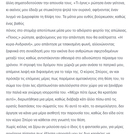
άλλη σηματοδοτούσαν την απουσία τους. «Τι έγινε;» ρώτησα έναν γείτονα,
κι εκείνος μου έδειξε με στωικότητα ψηλά τον ουρανό, αφήνοντας έναν
λυγμό να ζωγραφίσει τη θλίψη του. Τα μάτια μου ευθύς βούρκωσαν, καθώς
ένας βαθύς
πόνος στο στομάχι αποτύπωνε μέσα μου το αδιόρατο φορτίο της απώλειας.
«Ποιος;» ρώτησα, φοβούμενος για την απάντηση που θα εισέπραττα. «Η
κυρα-Ανδριανή», μου απάντησε με τσακισμένη φωνή, αλλοιώνοντας
ξαφνικά στη συνείδησή μου την εικόνα δυο ανθρώπων σφιχτοδεμένων
μεταξύ τους καθώς αντιστέκονταν σθεναρά στο αδυσώπητο πέρασμα του
χρόνου. Η στροφή του δρόμου που χώριζε με μιαν ανάσα το πατρικό μου,
απέμεινε λειψή και διψασμένη για το ταίρι της. Ο κύριος Σπύρος, αν και
πρόσεξα τις επόμενες μέρες πως παρέμεινε αμετακίνητος στη θέση του, το
σώμα του ήταν λες εξαπλωνόταν ασυλλόγιστα στον χώρο για να ξανάβρει
την παλιά και γνώριμη ισορροπία του. «Μέχρι πότε όμως θα κρατήσει
αυτό», διερωτήθηκα μια μέρα, καθώς διάβαζα κάτι άλλο πίσω από τις
ορατές διαστάσεις του σώματός του. Κι αυτό το κάτι, το ανομολόγητο, δεν
άργησε να κάνει μια μέρα αισθητή την παρουσία του, καθώς δεν είδα ούτε
τον κύριο Σπύρο να κάθεται στη γνωστή του θέση.
Χωρίς κιόλας να ξέρω αν μιλούσα εγώ ο ίδιος ή η φαντασία μου, για μέρες
αργότερα πίστεψα πως έβλεπα μπροστά μου τις δυο καρέκλες να