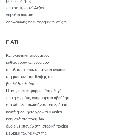
μα οι συνθήκες
που σε περισυνέλλεξαν
γυμνό κι ανέστιο
σε ωκεανούς πολυφορεμένων στίχων.
ΓΙΑΤΙ
Και σκέφτηκα χαρούμενος
καθώς γύρω και μέσα μου
η πολιτεία χρεωκοπημένη κι αναιδής
στη ραστώνη της θλίψης της
βουλιάξει ολοένα.
Η ανίερη, κακοφορμισμένη πληγή
που η γερμένη, ανήμπορη κι αβοήθητη
στο δάπεδο πολυσύχναστου δρόμου
κοντά εβδομήντα χρονών γυναίκα
κουβαλά στο πονεμένο
όμοιο με επονείδιστη ιστορική προίκα
μειδίαμα των χειλιών της.