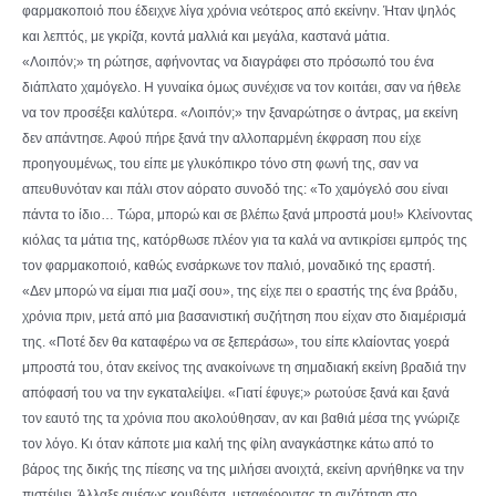
φαρμακοποιό που έδειχνε λίγα χρόνια νεότερος από εκείνην. Ήταν ψηλός
και λεπτός, με γκρίζα, κοντά μαλλιά και μεγάλα, καστανά μάτια.
«Λοιπόν;» τη ρώτησε, αφήνοντας να διαγράφει στο πρόσωπό του ένα
διάπλατο χαμόγελο. Η γυναίκα όμως συνέχισε να τον κοιτάει, σαν να ήθελε
να τον προσέξει καλύτερα. «Λοιπόν;» την ξαναρώτησε ο άντρας, μα εκείνη
δεν απάντησε. Αφού πήρε ξανά την αλλοπαρμένη έκφραση που είχε
προηγουμένως, του είπε με γλυκόπικρο τόνο στη φωνή της, σαν να
απευθυνόταν και πάλι στον αόρατο συνοδό της: «Το χαμόγελό σου είναι
πάντα το ίδιο… Τώρα, μπορώ και σε βλέπω ξανά μπροστά μου!» Κλείνοντας
κιόλας τα μάτια της, κατόρθωσε πλέον για τα καλά να αντικρίσει εμπρός της
τον φαρμακοποιό, καθώς ενσάρκωνε τον παλιό, μοναδικό της εραστή.
«Δεν μπορώ να είμαι πια μαζί σου», της είχε πει ο εραστής της ένα βράδυ,
χρόνια πριν, μετά από μια βασανιστική συζήτηση που είχαν στο διαμέρισμά
της. «Ποτέ δεν θα καταφέρω να σε ξεπεράσω», του είπε κλαίοντας γοερά
μπροστά του, όταν εκείνος της ανακοίνωνε τη σημαδιακή εκείνη βραδιά την
απόφασή του να την εγκαταλείψει. «Γιατί έφυγε;» ρωτούσε ξανά και ξανά
τον εαυτό της τα χρόνια που ακολούθησαν, αν και βαθιά μέσα της γνώριζε
τον λόγο. Κι όταν κάποτε μια καλή της φίλη αναγκάστηκε κάτω από το
βάρος της δικής της πίεσης να της μιλήσει ανοιχτά, εκείνη αρνήθηκε να την
πιστέψει. Άλλαξε αμέσως κουβέντα, μεταφέροντας τη συζήτηση στο