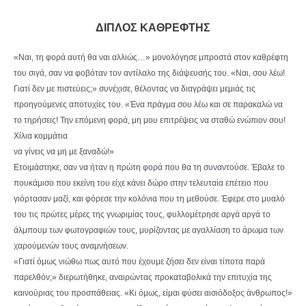
ΔΙΠΛΟΣ ΚΑΘΡΕΦΤΗΣ
«Ναι, τη φορά αυτή θα ναι αλλιώς…» μονολόγησε μπροστά στον καθρέφτη
του σιγά, σαν να φοβόταν τον αντίλαλο της διάψευσής του. «Ναι, σου λέω!
Γιατί δεν με πιστεύεις;» συνέχισε, θέλοντας να διαγράψει μεμιάς τις
προηγούμενες αποτυχίες του. «Ένα πράγμα σου λέω και σε παρακαλώ να
το τηρήσεις! Την επόμενη φορά, μη μου επιτρέψεις να σταθώ ενώπιον σου!
Χίλια κομμάτια
να γίνεις να μη με ξαναδώ!»
Ετοιμάστηκε, σαν να ήταν η πρώτη φορά που θα τη συναντούσε. Έβαλε το
πουκάμισο που εκείνη του είχε κάνει δώρο στην τελευταία επέτειο που
γιόρτασαν μαζί, και φόρεσε την κολόνια που τη μεθούσε. Έφερε στο μυαλό
του τις πρώτες μέρες της γνωριμίας τους, φυλλομέτρησε αργά αργά το
άλμπουμ των φωτογραφιών τους, μυρίζοντας με αγαλλίαση το άρωμα των
χαρούμενών τους αναμνήσεων.
«Γιατί όμως νιώθω πως αυτό που έχουμε ζήσει δεν είναι τίποτα παρά
παρελθόν;» διερωτήθηκε, αναιρώντας προκαταβολικά την επιτυχία της
καινούριας του προσπάθειας. «Κι όμως, είμαι φύσει αισιόδοξος άνθρωπος!»