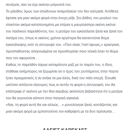
συνέχισε, σαν να είχε εκείνην μπροστά του.
Το μέγεθος όμως των επώδυνων αναμνήσεών του δεν ησύχασε. Αντίθετα,
έφτασε για μιαν ακόμη φορά στην ένοχη ρίζα. Στο βάθος του μυαλού του
στεκόταν ακόμα καταπονημένη μα στέρεα η μαυρόασπρη εκείνη εικόνα
του παιδικού παρελθόντος του: η μητέρα του εγκατέλειπε ξανά και ξανά τον
πατέρα του, όπως κι εκείνος χρόνια αργότερα θα καταντούσε θύμα
εγκατάλειψης από τη σύντροφό του. «Πού είσαι; Γιατί έφυγες;» κραύγασε,
προσπαθώντας απεγνωσμένα να προσδιορίσει ποιο τελικά ήταν το θύμα
που τον αφορούσε…
Καθώς το παρελθόν έσμιγε ασταμάτητα μαζί με το παρόν του, ο ίδιος
στάθηκε ανήμπορος να ξεχωρίσει αν ο ήχος του χτυπήματος στην πόρτα
ήταν πραγματικός ή αν ανήκε σε μια άλλη, δική του πάλι εποχή. Ένιωθε
ωστόσο απόλυτα σίγουρος πως κι αυτήν τη φορά η σύντροφός του θα
επέστρεφε σ’ εκείνον με την ίδια ακριβώς ακλόνητη βεβαιότητα ότι η μητέρα
του θα γυρνούσε κάποτε στην πατρική αγκαλιά.
«Ναι, τη φορά αυτή θα ναι αλλιώς…» μονολόγησε ξανά, κοιτάζοντας για
μιαν ακόμη φορά με εμπιστοσύνη τον καθρέφτη με τα δυο πρόσωπα…