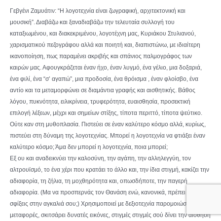
Γεβγένι Ζαμυάτιν: “Η λογοτεχνία είναι ζωγραφική, αρχιτεκτονική και
μουσική”. Διαβάζω και ξαναδιαβάζω την τελευταία συλλογή του
καταξιωμένου, και διακεκριμένου, λογοτέχνη μας, Κυριάκου Στυλιανού,
χαρισματικού πεζογράφου αλλά και ποιητή και, διαπιστώνω, με ιδιαίτερη
ικανοποίηση, πως παραμένει ακριβής και σπάνιος παλμογράφος των
καιρών μας. Αφουγκράζεται έναν ήχο, έναν λυγμό, ένα γέλιο, μια δοξαριά,
ένα φιλί, ένα “σ’ αγαπώ”, μια προδοσία, ένα θρόισμα , έναν φλοίσβο, ένα
αντίο και τα μεταμορφώνει σε διαμάντια γραφής και αισθητικής. Βάθος
λόγου, πυκνότητα, ειλικρίνεια, τρυφερότητα, ευαισθησία, προσεκτική
επιλογή λέξεων, μέχρι και σημείων στίξης, τίποτα περιττό, τίποτα ψεύτικο.
Ούτε καν στη μυθοπλασία. Πιστεύει σε έναν καλύτερο κόσμο αλλά, κυρίως,
πιστεύει στη δύναμη της λογοτεχνίας. Μπορεί η λογοτεχνία να φτιάξει έναν
καλύτερο κόσμο; Άμα δεν μπορεί η λογοτεχνία, ποια μπορεί;
Εξ ου και αναδεικνύει την καλοσύνη, την αγάπη, την αλληλεγγύη, τον
αλτρουϊσμό, το ένα χέρι που κρατάει το άλλο και, την ίδια στιγμή, κακίζει την
αδιαφορία, τη ζήλια, τη μοχθηρότητα και, οπωσδήποτε, την παγερή
αδιαφορία. (Μα να προσπερνάς τον Θανάση ενώ, κανονικά, πρέπει να τον
σφίξεις στην αγκαλιά σου;) Χρησιμοποιεί με δεξιοτεχνία παρομοιώσεις και
μεταφορές, σκιτσάρει δυνατές εικόνες, στιγμές στιγμές σού δίνει την αίσθηση