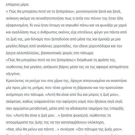
επόμενη μέρα.
« Πώς θα μπορέσω ποτέ να το ξεπεράσω», μονολογούσε ξανά και ξανά,
ανίκανη ακόμα να συνειδητοποιήσει πως η αιτία του πόνου της ήταν ήδη
εξαφανισμένη. Κι ενώ ήταν έτοιμη να σηκωθεί πάνω και να φωνάξει με χαρά
και αγαλλίαση πως ο άνθρωπος εκείνος είχε επιτέλους φύγει για πάντα από
τη ζωή της, μια δύναμη που ξεπηδούσε από μέσα της και έμοιαζε με μια
μεγάλη δέσμη από ατσάλινες χειροπέδες, την έδενε χειροπόδαρα και την
έριχνε αλλεπάλληλες, βασανιστικές φορές στο πάτωμα.
«Πώς θα μπορέσω ποτέ να τον ξεπεράσω;» διόρθωσε τη φράση της,
νιώθοντας ένα μεγάλο, ασήκωτο βάρος μέσα της να της αφαιρεί ασταμάτητα
οξυγόνο.
Κρατώντας τα ρούχα του στα χέρια της, έψαχνε απεγνωσμένα να αναστήσει
μία προς μία τις μνήμες που τόσα χρόνια τη βάραιναν και την κρατούσαν
ανήμπορη στο πάτωμα. «Αυτή θα είναι από δω και μπρος η ζωή μου»,
σκέφτηκε, καθώς οσφραινόταν την αφόρητη οσμή που έβγαινε σιγά σιγά,
σαν αρρώστια μεταδοτική, μέσα από τα αδιάσειστα τεκμήρια της ύπαρξής
του. «Αυτή θα είναι η ζωή μου…» ξανάπε φωναχτά, νιώθοντας τα
απορρίμματα της ζωής της να την καταλαμβάνουν ολόκληρη.
«Ναι, εδώ θα μείνω για πάντα…» συνέχισε. «Στο πάτωμα της ζωής μου».