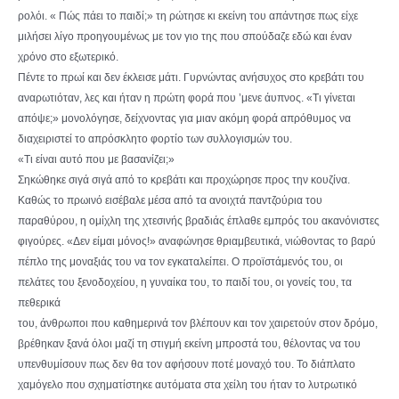
ρολόι. « Πώς πάει το παιδί;» τη ρώτησε κι εκείνη του απάντησε πως είχε
μιλήσει λίγο προηγουμένως με τον γιο της που σπούδαζε εδώ και έναν
χρόνο στο εξωτερικό.
Πέντε το πρωί και δεν έκλεισε μάτι. Γυρνώντας ανήσυχος στο κρεβάτι του
αναρωτιόταν, λες και ήταν η πρώτη φορά που ’μενε άυπνος. «Τι γίνεται
απόψε;» μονολόγησε, δείχνοντας για μιαν ακόμη φορά απρόθυμος να
διαχειριστεί το απρόσκλητο φορτίο των συλλογισμών του.
«Τι είναι αυτό που με βασανίζει;»
Σηκώθηκε σιγά σιγά από το κρεβάτι και προχώρησε προς την κουζίνα.
Καθώς το πρωινό εισέβαλε μέσα από τα ανοιχτά παντζούρια του
παραθύρου, η ομίχλη της χτεσινής βραδιάς έπλαθε εμπρός του ακανόνιστες
φιγούρες. «Δεν είμαι μόνος!» αναφώνησε θριαμβευτικά, νιώθοντας το βαρύ
πέπλο της μοναξιάς του να τον εγκαταλείπει. Ο προϊστάμενός του, οι
πελάτες του ξενοδοχείου, η γυναίκα του, το παιδί του, οι γονείς του, τα
πεθερικά
του, άνθρωποι που καθημερινά τον βλέπουν και τον χαιρετούν στον δρόμο,
βρέθηκαν ξανά όλοι μαζί τη στιγμή εκείνη μπροστά του, θέλοντας να του
υπενθυμίσουν πως δεν θα τον αφήσουν ποτέ μοναχό του. Το διάπλατο
χαμόγελο που σχηματίστηκε αυτόματα στα χείλη του ήταν το λυτρωτικό