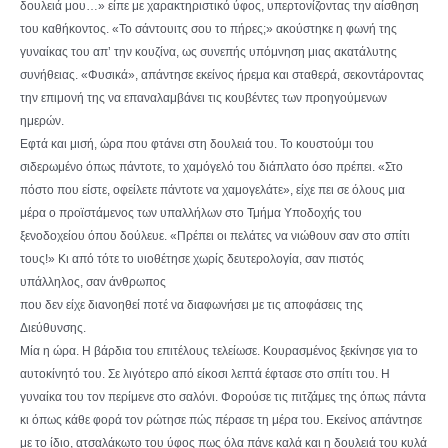
δουλειά μου…» είπε με χαρακτηριστικό ύφος, υπερτονίζοντας την αίσθηση
του καθήκοντος. «Το σάντουιτς σου το πήρες;» ακούστηκε η φωνή της
γυναίκας του απ’ την κουζίνα, ως συνεπής υπόμνηση μιας ακατάλυτης
συνήθειας. «Φυσικά», απάντησε εκείνος ήρεμα και σταθερά, σεκοντάροντας
την επιμονή της να επαναλαμβάνει τις κουβέντες των προηγούμενων
ημερών.
Εφτά και μισή, ώρα που φτάνει στη δουλειά του. Το κουστούμι του
σιδερωμένο όπως πάντοτε, το χαμόγελό του διάπλατο όσο πρέπει. «Στο
πόστο που είστε, οφείλετε πάντοτε να χαμογελάτε», είχε πει σε όλους μια
μέρα ο προϊστάμενος των υπαλλήλων στο Τμήμα Υποδοχής του
ξενοδοχείου όπου δούλευε. «Πρέπει οι πελάτες να νιώθουν σαν στο σπίτι
τους!» Κι από τότε το υιοθέτησε χωρίς δευτερολογία, σαν πιστός
υπάλληλος, σαν άνθρωπος
που δεν είχε διανοηθεί ποτέ να διαφωνήσει με τις αποφάσεις της
Διεύθυνσης.
Μία η ώρα. Η βάρδια του επιτέλους τελείωσε. Κουρασμένος ξεκίνησε για το
αυτοκίνητό του. Σε λιγότερο από είκοσι λεπτά έφτασε στο σπίτι του. Η
γυναίκα του τον περίμενε στο σαλόνι. Φορούσε τις πιτζάμες της όπως πάντα
κι όπως κάθε φορά τον ρώτησε πώς πέρασε τη μέρα του. Εκείνος απάντησε
με το ίδιο, ατσαλάκωτο του ύφος πως όλα πάνε καλά και η δουλειά του κυλά