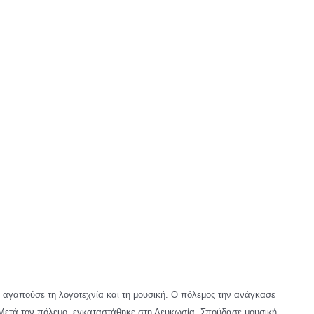
 αγαπούσε τη λογοτεχνία και τη μουσική. Ο πόλεμος την ανάγκασε
ο. Μετά τον πόλεμο, εγκαταστάθηκε στη Λευκωσία. Σπούδασε μουσική