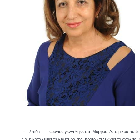
Η Ελπίδα Ε. Γεωργίου γεννήθηκε στη Μόρφου. Από μικρό παιδί,
να εγκαταλείψει τη γενέτειρά της, προτού τελειώσει το σχολεί