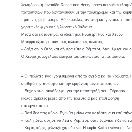
λεωφόρου, η πινακίδα Robert and Henry shoes κουνιέται ελαφρά
παπουτσιών που ζωντανεύουν με την πολυχρωμία και την κομψότ
πράσινα, μωβ, μαύρα. Δύο κούκλες, αντρική και γυναικεία τοποθε
χορευτικές φιγούρες ή λικνιστικό βάδισμα.
Μέσα στο κατάστημα, οι ιδιοκτήτες Ρόμπερτ Ρος και Χένρυ
Μπέρρυ εξυπηρετούν τους τελευταίους πελάτες.
– Δόξα σοι ο Θεός και σήμερα είπε ο Ρόμπερτ, όταν έφυγε και ο
Ο Χένρυ χαμογέλασε ελαφρά τακτοποιώντας τα παπούτσια.
– Οι πελάτες είναι γοητευμένοι από τα σχέδια και τα χρώματα. 
αισθητά την ποιότητα και την εμφάνιση των παπουτσιών.
– Ευχαριστώ, συνάδελφε, για την υποστήριξή σου. Πέρασαν
κιόλας αρκετές μέρες από την τελευταία μας επιθεώρηση
στο εργοστάσιο.
– Γιατί δεν πας αύριο; Εγώ θα μείνω στο κατάστημα κι εσύ πήγ
– Καλή ιδέα, άρχισε να λέει ο Ρόμπερτ, όταν ξαφνικά είδε να 
– Κύριε, κύριε, φώναξε χαρούμενα. Η κυρία Κλάρα γέννησε. Να 