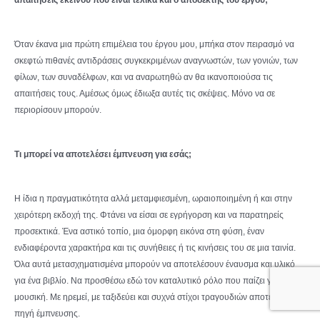
απαιτήσεις εκείνου που είναι τελικά και ο αποδέκτης του έργου;
Όταν έκανα μια πρώτη επιμέλεια του έργου μου, μπήκα στον πειρασμό να
σκεφτώ πιθανές αντιδράσεις συγκεκριμένων αναγνωστών, των γονιών, των
φίλων, των συναδέλφων, και να αναρωτηθώ αν θα ικανοποιούσα τις
απαιτήσεις τους. Αμέσως όμως έδιωξα αυτές τις σκέψεις. Μόνο να σε
περιορίσουν μπορούν.
Τι μπορεί να αποτελέσει έμπνευση για εσάς;
Η ίδια η πραγματικότητα αλλά μεταμφιεσμένη, ωραιοποιημένη ή και στην
χειρότερη εκδοχή της. Φτάνει να είσαι σε εγρήγορση και να παρατηρείς
προσεκτικά. Ένα αστικό τοπίο, μια όμορφη εικόνα στη φύση, έναν
ενδιαφέροντα χαρακτήρα και τις συνήθειες ή τις κινήσεις του σε μια ταινία.
Όλα αυτά μετασχηματισμένα μπορούν να αποτελέσουν έναυσμα και υλικό
για ένα βιβλίο. Να προσθέσω εδώ τον καταλυτικό ρόλο που παίζει για μένα η
μουσική. Με ηρεμεί, με ταξιδεύει και συχνά στίχοι τραγουδιών αποτελούν
πηγή έμπνευσης.