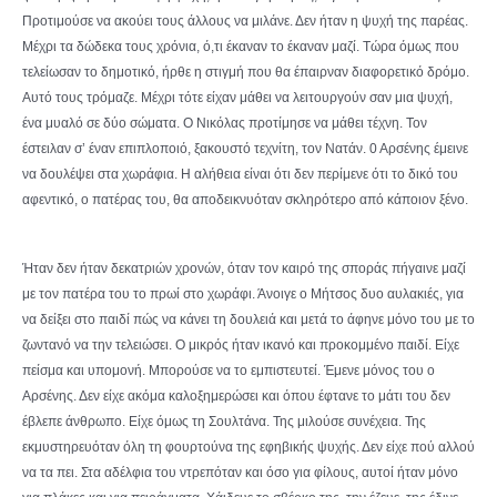
Προτιμούσε να ακούει τους άλλους να μιλάνε. Δεν ήταν η ψυχή της παρέας.
Μέχρι τα δώδεκα τους χρόνια, ό,τι έκαναν το έκαναν μαζί. Τώρα όμως που
τελείωσαν το δημοτικό, ήρθε η στιγμή που θα έπαιρναν διαφορετικό δρόμο.
Αυτό τους τρόμαζε. Μέχρι τότε είχαν μάθει να λειτουργούν σαν μια ψυχή,
ένα μυαλό σε δύο σώματα. Ο Νικόλας προτίμησε να μάθει τέχνη. Τον
έστειλαν σ’ έναν επιπλοποιό, ξακουστό τεχνίτη, τον Νατάν. 0 Αρσένης έμεινε
να δουλέψει στα χωράφια. Η αλήθεια είναι ότι δεν περίμενε ότι το δικό του
αφεντικό, ο πατέρας του, θα αποδεικνυόταν σκληρότερο από κάποιον ξένο.
Ήταν δεν ήταν δεκατριών χρονών, όταν τον καιρό της σποράς πήγαινε μαζί
με τον πατέρα του το πρωί στο χωράφι. Άνοιγε ο Μήτσος δυο αυλακιές, για
να δείξει στο παιδί πώς να κάνει τη δουλειά και μετά το άφηνε μόνο του με το
ζωντανό να την τελειώσει. Ο μικρός ήταν ικανό και προκομμένο παιδί. Είχε
πείσμα και υπομονή. Μπορούσε να το εμπιστευτεί. Έμενε μόνος του ο
Αρσένης. Δεν είχε ακόμα καλοξημερώσει και όπου έφτανε το μάτι του δεν
έβλεπε άνθρωπο. Είχε όμως τη Σουλτάνα. Της μιλούσε συνέχεια. Της
εκμυστηρευόταν όλη τη φουρτούνα της εφηβικής ψυχής. Δεν είχε πού αλλού
να τα πει. Στα αδέλφια του ντρεπόταν και όσο για φίλους, αυτοί ήταν μόνο