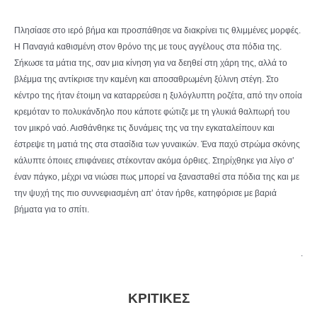
Πλησίασε στο ιερό βήμα και προσπάθησε να διακρίνει τις θλιμμένες μορφές.
Η Παναγιά καθισμένη στον θρόνο της με τους αγγέλους στα πόδια της.
Σήκωσε τα μάτια της, σαν μια κίνηση για να δεηθεί στη χάρη της, αλλά το
βλέμμα της αντίκρισε την καμένη και αποσαθρωμένη ξύλινη στέγη. Στο
κέντρο της ήταν έτοιμη να καταρρεύσει η ξυλόγλυπτη ροζέτα, από την οποία
κρεμόταν το πολυκάνδηλο που κάποτε φώτιζε με τη γλυκιά θαλπωρή του
τον μικρό ναό. Αισθάνθηκε τις δυνάμεις της να την εγκαταλείπουν και
έστρεψε τη ματιά της στα στασίδια των γυναικών. Ένα παχύ στρώμα σκόνης
κάλυπτε όποιες επιφάνειες στέκονταν ακόμα όρθιες. Στηρίχθηκε για λίγο σ’
έναν πάγκο, μέχρι να νιώσει πως μπορεί να ξανασταθεί στα πόδια της και με
την ψυχή της πιο συννεφιασμένη απ’ όταν ήρθε, κατηφόρισε με βαριά
βήματα για το σπίτι.
.
ΚΡΙΤΙΚΕΣ