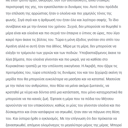
Με έναν τρόπο αργό, αθόρυβο, σαν την ανεπαίσθητη, αλλά σταθερή
περιστροφή της γης, τον εγκατέλειπαν οι δυνάμεις του. Αυτό που πρόδιδε
την επέλαση της αρρώστιας ήταν ο ολοένα και πιο χαμηλός τόνος της
φωνής. Σιγά σιγά και η άρθρωσή του ήταν όλο και λιγότερο σαφής. Το ίδιο
συνέβαινε και με την έννοια του χρόνου. Συχνά, δεν μπορούσε να θυμηθεί τι
μέρα είναι και ολοένα και πιο συχνά τον έπαιρνε ο ύπνος σε ώρες, που λίγο
καιρό πριν έκανε τις βόλτες του. Τώρα η μόνη έξοδος γινόταν στο σπίτι του
Αρσένη αλλά κι αυτή ήταν πια άθλος. Μέρα με τη μέρα, δεν μπορούσε να
ελέγξει το τρέμουλο των χεριών και των ποδιών. Υποβασταζόμενος έκανε τα
λίγα βήματα, που ολοένα γίνονταν και πιο μικρά, για να καθίσει στο
Κυριακάτικο τραπέζι με την υπόλοιπη οικογένεια. Η Ακριβή, που ήξερε τις
προτιμήσεις του, τώρα υπολόγιζε τις δυνάμεις του και του ξεχώριζε εκείνη τη
μερίδα που θα μπορούσε ευκολότερα να μασήσει και να καταπιεί. Μασούσε
με την πείνα του ανθρώπου, που θέλει να μείνει ακόμα ζωντανός, να
κρατηθεί με νύχια και δόντια από μια κατάσταση, που μόνο καταχρηστικά θα
μπορούσε να πει κανείς ζωή. Έφτασε η μέρα που τα πόδια του Μήτσου
αρνούνταν να τον υπακούσουν, καθώς οι μύες του γίνονταν ολοένα και πιο
δύσκαμπτοι και όταν κατάφερνε να σηκωθεί, ήταν σαν να πάγωνε στη θέση
του. Και ύστερα ήρθε ο εγκλεισμός. Με την επίγνωση ότι δεν πρόκειται να
ξανασηκωθεί, απόμενε ολομόναχος το μεγαλύτερο μέρος της μέρας. Μπορεί