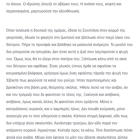
το άλογο. Ο ιδρώτας έλουζε το σβέρκο τους. Η ανάσα τους, κοφτή και
λαχανιασμένη, μαρτυρούσε την εξουθένωση.
Όταν τελείωσε η δουλειά της ημέρας, έδεσε τη Σουλτάνα στον κορμό της
γκορτσιάς, έδωσε το φαγητό στο ζωντανό και ξάπλωσε στον παχύ ίσκιο του
δέντρου. Πήρε το προσφάι και βάλθηκε να μασουλά ανόρεχτα. Το μυαλό του
δεν μπορούσε να ησυχάσει. Δεν ήταν αυτή η ζωή που λαχταρούσε η ψυχή
του. Όμως πώς θα το έλεγε στον πατέρα του; Ξάπλωσε κάτω από τη σκιά
του δέντρου και αφέθηκε. Ένας γλυκός ύπνος ήρθε να σφαλίσει τα
κουρασμένα βλέφαρα, γρήγορα όμως ένας εφιάλτης τάραξε την ψυχή του.
Έβλεπε πως φορούσε τα καλά του ρούχα. Ήταν περιποιημένος και
βρισκόταν στη βάση μιας θεόρατης σκάλας. Ήθελε πολύ να την ανέβει, αν
και τον τρόμαζε που δε φαινόταν το τέλος της. Ξεκίνησε και ανέβαινε,
ανέβαινε, όμως κανείς άλλος δε φαινόταν στον ορίζοντα. Μόνο ο
καταγάλανος ουρανός και ο λαμπερός ήλιος. Δεν ένιωθε κούραση, μόνο
ανησυχία για το πού οδηγούσε η σκάλα. Κάποια στιγμή ξαφνικά, είδε πως
δεν υπήρχε άλλο σκαλοπάτι. Αγνάντεψε τριγύρω. Δεν είδε παρά τον
απέραντο ουρανό. Αγριεύτηκε. Κοίταξε προς τα κάτω. Τότε διαπίστωσε πόσο
ψηλά είχε ανέβει. Μέχρι όσο έφτανε το μάτι του έβλεπε σκαλοπάτια. Δίπλα