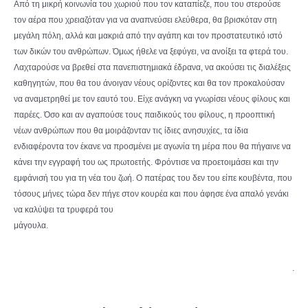
Από τη μικρή κοινωνία του χωριού που τον καταπίεζε, που του στερούσε
τον αέρα που χρειαζόταν για να αναπνεύσει ελεύθερα, θα βρισκόταν στη
μεγάλη πόλη, αλλά και μακριά από την αγάπη και τον προστατευτικό ιστό
των δικών του ανθρώπων. Όμως ήθελε να ξεφύγει, να ανοίξει τα φτερά του.
Λαχταρούσε να βρεθεί στα πανεπιστημιακά έδρανα, να ακούσει τις διαλέξεις
καθηγητών, που θα του άνοιγαν νέους ορίζοντες και θα τον προκαλούσαν
να αναμετρηθεί με τον εαυτό του. Είχε ανάγκη να γνωρίσει νέους φίλους και
παρέες. Όσο και αν αγαπούσε τους παιδικούς του φίλους, η προοπτική
νέων ανθρώπων που θα μοιράζονταν τις ίδιες ανησυχίες, τα ίδια
ενδιαφέροντα τον έκανε να προσμένει με αγωνία τη μέρα που θα πήγαινε να
κάνει την εγγραφή του ως πρωτοετής. Φρόντισε να προετοιμάσει και την
εμφάνισή του για τη νέα του ζωή. Ο πατέρας του δεν του είπε κουβέντα, που
τόσους μήνες τώρα δεν πήγε στον κουρέα και που άφησε ένα απαλό γενάκι
να καλύψει τα τρυφερά του
μάγουλα.
.