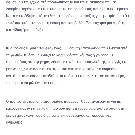
οφθαλμού την ξεχωριστή προσωπικότητα και την ευαισθησία που σε
διακρίνει. Φρόντισε να τα εμπιστευτείς σε ανθρώπους που θα τα εκτιμήσουν.
Κοίτα να ταξιδέψεις, ν’ ανοίξεις τα φτερά σου, να ψάξεις για εμπειρίες που θα
τινάξουν από πάνω σου τη σκόνη που κουβαλάς. Σου εύχομαι μια γεμάτη
και ενδιαφέρουσα ζωή».
Κι ο έρωτας εμφανίζεται φλογερός, « …σαν την πεταλούδα που έλκεται από
τη φωτιά». Κι όσο μουδιάζει το κορμί, δένεται κόμπος η γλώσσα. Ο
ερωτευμένος στο αφήγημα, «ήθελε να βλέπει το πρόσωπό της, να αγγίζει το
ρούχο της, να ανασαίνει τον αέρα που ανέπνεε και κείνη, να κοιμούνται
αγκαλιασμένοι και να μπερδεύονται τα όνειρά τους». Και από κει και πέρα,
τα σώματα να μιλούν μόνα τους.
Ο τρόπος εξιστόρησης της Τριάδας Εμμανουηλίδου, είναι σαν ταινία με
καλοζυγιασμένη την πλοκή, που σου αφήνει χρόνο να αποστασιοποιηθείς,
δεν σε μπουκώνει, σου δίνει τόπο για συνειρμούς και προσωπικές
αναλύσεις.