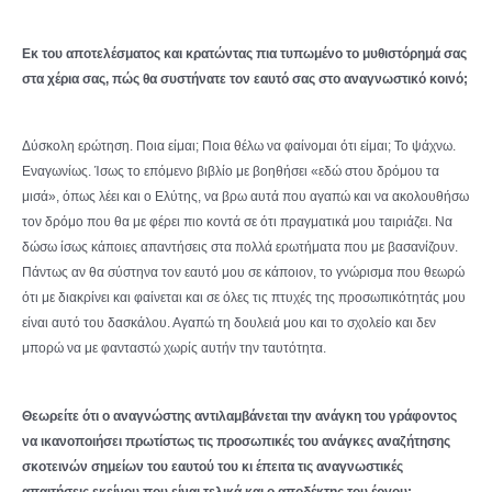
Εκ του αποτελέσματος και κρατώντας πια τυπωμένο το μυθιστόρημά σας
στα χέρια σας, πώς θα συστήνατε τον εαυτό σας στο αναγνωστικό κοινό;
Δύσκολη ερώτηση. Ποια είμαι; Ποια θέλω να φαίνομαι ότι είμαι; Το ψάχνω.
Εναγωνίως. Ίσως το επόμενο βιβλίο με βοηθήσει «εδώ στου δρόμου τα
μισά», όπως λέει και ο Ελύτης, να βρω αυτά που αγαπώ και να ακολουθήσω
τον δρόμο που θα με φέρει πιο κοντά σε ότι πραγματικά μου ταιριάζει. Να
δώσω ίσως κάποιες απαντήσεις στα πολλά ερωτήματα που με βασανίζουν.
Πάντως αν θα σύστηνα τον εαυτό μου σε κάποιον, το γνώρισμα που θεωρώ
ότι με διακρίνει και φαίνεται και σε όλες τις πτυχές της προσωπικότητάς μου
είναι αυτό του δασκάλου. Αγαπώ τη δουλειά μου και το σχολείο και δεν
μπορώ να με φανταστώ χωρίς αυτήν την ταυτότητα.
Θεωρείτε ότι ο αναγνώστης αντιλαμβάνεται την ανάγκη του γράφοντος
να ικανοποιήσει πρωτίστως τις προσωπικές του ανάγκες αναζήτησης
σκοτεινών σημείων του εαυτού του κι έπειτα τις αναγνωστικές