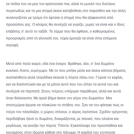
τα πόδια του να μην τον κρατούσαν πια, αλλά το μυαλό του δούλευε
πυρετωδώς και τη μια στιγμή έκανε καταβύθιση στο παρελθόν και την άλλη
αναλογιζόταν με τρόμο ότι έφτασε η στιγμή που θα εξαφανιστεί από
προσώπου γης. Ο κόσμος θα συνέχιζε να γυρίζει, χωρίς να είναι και ο ίδιος
επιβάτης σ’ αυτό το ταξίδι. Το τέρμα που θα έφθανε, ο καθορισμένος
προορισμός από τη γέννησή του, τώρα έμοιαζε να είναι στην επόμενη
στροφή.
Μετά από πολύ καιρό, είδε ένα όνειρο. Βρέθηκε, λέει, σ’ ένα δωμάτιο
κυκλικό. Άνετο, ευρύχωρο. Με το που μπήκε μέσα και έκανε κάποια βήματα,
ανεπαίσθητα αλλά τελεσίδικα έκλεισε η πόρτα πίσω του. Γύρισε το κεφάλι,
για να διαπιστώσει και με τα μάτια αυτό που του είπαν τα αυτιά του και
συνέχισε να περπατά. Στους τοίχους υπήρχαν παράθυρα, αλλά και αυτά
ήταν θεόκλειστα. Με αργό βήμα έκανε τον γύρο του δωματίου. Μια
στενοχώρια άρχισε να πλακώνει το στήθος του. Σαν να του φάνηκε πως οι
τοίχοι τον πλησίαζαν, ο χώρος στένευε, ο αέρας λιγόστευε. Σχεδόν τρέχοντας
περιδιάβηκε ξανά το δωμάτιο, δοκιμάζοντας με πανικό, που ολοένα και
μεγάλωνε, να ανοίξει την πόρτα. Τίποτα. Εγκατέλειψε την προσπάθεια και
λουσμένος στον ιδρώτα κάθισε στο πάτωμα. Η καρδιά του χτυπούσε