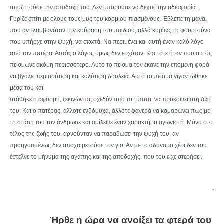
αποζητούσε την αποδοχή του. Δεν μπορούσε να δεχτεί την αδιαφορία.
Γύριζε σπίτι με όλους τους μυς του κορμιού πιασμένους. Έβλεπε τη μάνα,
που αντιλαμβανόταν την κούραση του παιδιού, αλλά κυρίως τη φουρτούνα
που υπήρχε στην ψυχή, να σιωπά. Να περιμένει και αυτή έναν καλό λόγο
από τον πατέρα. Αυτός ο λόγος όμως δεν ερχόταν. Και τότε ήταν που αυτός
πείσμωνε ακόμη περισσότερο. Αυτό το πείσμα τον έκανε την επόμενη φορά
να βγάλει περισσότερη και καλύτερη δουλειά. Αυτό το πείσμα γιγαντώθηκε
μέσα του και
στάθηκε η αφορμή, ξεκινώντας σχεδόν από το τίποτα, να προκόψει στη ζωή
του. Και ο πατέρας, άλλοτε ενδόμυχα, άλλοτε φανερά να καμαρώνει πως με
τη στάση του τον άνδρωσε και σμίλεψε έναν χαρακτήρα αγωνιστή. Μόνο στο
τέλος της ζωής του, αρνούνταν να παραδώσει την ψυχή του, αν
προηγουμένως δεν αποχαιρετούσε τον γιο. Αν με το αδύναμο χέρι δεν του
έστελνε το μήνυμα της αγάπης και της αποδοχής, που του είχε στερήσει.
.
Ήρθε η ώρα να ανοίξει τα φτερά του