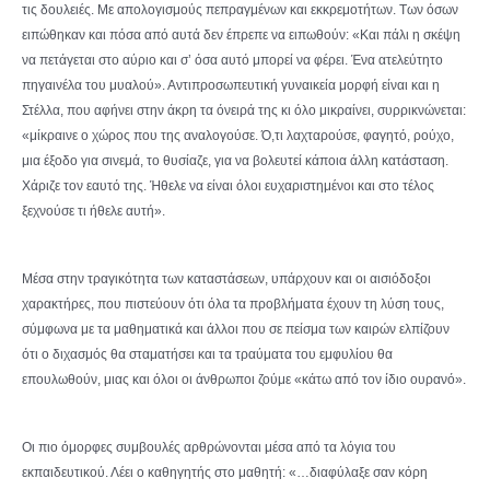
τις δουλειές. Με απολογισμούς πεπραγμένων και εκκρεμοτήτων. Των όσων
ειπώθηκαν και πόσα από αυτά δεν έπρεπε να ειπωθούν: «Και πάλι η σκέψη
να πετάγεται στο αύριο και σ’ όσα αυτό μπορεί να φέρει. Ένα ατελεύτητο
πηγαινέλα του μυαλού». Αντιπροσωπευτική γυναικεία μορφή είναι και η
Στέλλα, που αφήνει στην άκρη τα όνειρά της κι όλο μικραίνει, συρρικνώνεται:
«μίκραινε ο χώρος που της αναλογούσε. Ό,τι λαχταρούσε, φαγητό, ρούχο,
μια έξοδο για σινεμά, το θυσίαζε, για να βολευτεί κάποια άλλη κατάσταση.
Χάριζε τον εαυτό της. Ήθελε να είναι όλοι ευχαριστημένοι και στο τέλος
ξεχνούσε τι ήθελε αυτή».
Μέσα στην τραγικότητα των καταστάσεων, υπάρχουν και οι αισιόδοξοι
χαρακτήρες, που πιστεύουν ότι όλα τα προβλήματα έχουν τη λύση τους,
σύμφωνα με τα μαθηματικά και άλλοι που σε πείσμα των καιρών ελπίζουν
ότι ο διχασμός θα σταματήσει και τα τραύματα του εμφυλίου θα
επουλωθούν, μιας και όλοι οι άνθρωποι ζούμε «κάτω από τον ίδιο ουρανό».
Οι πιο όμορφες συμβουλές αρθρώνονται μέσα από τα λόγια του
εκπαιδευτικού. Λέει ο καθηγητής στο μαθητή: «…διαφύλαξε σαν κόρη