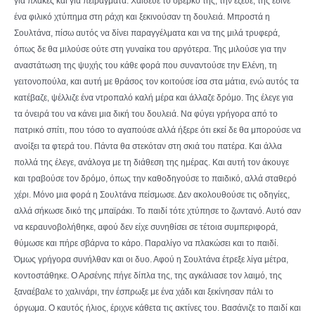
για πλάκες και για πειράγματα. Χάιδευε το σβέρκο της, την έζευε, της έδινε
ένα φιλικό χτύπημα στη ράχη και ξεκινούσαν τη δουλειά. Μπροστά η
Σουλτάνα, πίσω αυτός να δίνει παραγγέλματα και να της μιλά τρυφερά,
όπως δε θα μιλούσε ούτε στη γυναίκα του αργότερα. Της μιλούσε για την
αναστάτωση της ψυχής του κάθε φορά που συναντούσε την Ελένη, τη
γειτονοπούλα, και αυτή με θράσος τον κοιτούσε ίσα στα μάτια, ενώ αυτός τα
κατέβαζε, ψέλλιζε ένα ντροπαλό καλή μέρα και άλλαζε δρόμο. Της έλεγε για
τα όνειρά του να κάνει μια δική του δουλειά. Να φύγει γρήγορα από το
πατρικό σπίτι, που τόσο το αγαπούσε αλλά ήξερε ότι εκεί δε θα μπορούσε να
ανοίξει τα φτερά του. Πάντα θα στεκόταν στη σκιά του πατέρα. Και άλλα
πολλά της έλεγε, ανάλογα με τη διάθεση της ημέρας. Και αυτή τον άκουγε
και τραβούσε τον δρόμο, όπως την καθοδηγούσε το παιδικό, αλλά σταθερό
χέρι. Μόνο μια φορά η Σουλτάνα πείσμωσε. Δεν ακολουθούσε τις οδηγίες,
αλλά σήκωσε δικό της μπαϊράκι. Το παιδί τότε χτύπησε το ζωντανό. Αυτό σαν
να κεραυνοβολήθηκε, αφού δεν είχε συνηθίσει σε τέτοια συμπεριφορά,
θύμωσε και πήρε σβάρνα το κάρο. Παραλίγο να πλακώσει και το παιδί.
Όμως γρήγορα συνήλθαν και οι δυο. Αφού η Σουλτάνα έτρεξε λίγα μέτρα,
κοντοστάθηκε. Ο Αρσένης πήγε δίπλα της, της αγκάλιασε τον λαιμό, της
ξαναέβαλε το χαλινάρι, την έσπρωξε με ένα χάδι και ξεκίνησαν πάλι το
όργωμα. Ο καυτός ήλιος, έριχνε κάθετα τις ακτίνες του. Βασάνιζε το παιδί και