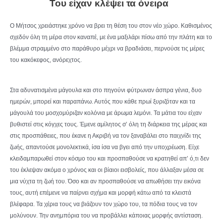
Του είχαν κλέψει τα όνειρα
Ο Μήτσος χρειάστηκε χρόνο να βρει τη θέση του στον νέο χώρο. Καθισμένος
σχεδόν όλη τη μέρα στον καναπέ, με ένα μαξιλάρι πίσω από την πλάτη και το
βλέμμα στραμμένο στο παράθυρο μέχρι να βραδιάσει, περνούσε τις μέρες
του κακόκεφος, ανόρεχτος.
Στα αδυνατισμένα μάγουλα και στο πηγούνι φύτρωναν άσπρα γένια, δυο
ημερών, μπορεί και παραπάνω. Αυτός που κάθε πρωί ξυριζόταν και τα
μάγουλά του μοσχομύριζαν κολόνια με άρωμα λεμόνι. Τα μάτια του είχαν
βυθιστεί στις κόγχες τους. Έμενε αμίλητος σ’ όλη τη διάρκεια της μέρας και
στις προσπάθειες, που έκανε η Ακριβή να τον ξαναβάλει στο παιχνίδι της
ζωής, απαντούσε μονολεκτικά, ίσα ίσα να βγει από την υποχρέωση. Είχε
κλειδαμπαρωθεί στον κόσμο του και προσπαθούσε να κρατηθεί απ’ ό,τι δεν
του έκλεψαν ακόμα ο χρόνος και οι βίαιοι εισβολείς, που άλλαξαν μέσα σε
μια νύχτα τη ζωή του. Όσο και αν προσπαθούσε να απωθήσει την εικόνα
τους, αυτή επέμενε να παίρνει σχήμα και μορφή κάτω από τα κλειστά
βλέφαρα. Τα χέρια τους να βιάζουν τον χώρο του, τα πόδια τους να τον
μολύνουν. Την ανημπόρια του να προβάλλει κάποιας μορφής αντίσταση.