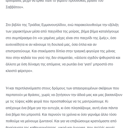
εβδομάδα, μέχρι να έρθει πάλι το γεμάτο προσδοκίες βράδυ του
Σαββάτου».
Στο βιβλίο της Τριάδας Εμμανουηλίδου, ενώ παρακολουθούμε την εξέλιξη
των χαρακτήρων μέσα από παιχνίδια της μοίρας, βήμα βήμα καταλήγουμε
στο συμπέρασμα ότι «οι χαμένες μάχες είναι στο παιχνίδι της ζωής», όσο
ευσυνείδητα κι αν κάνουμε τη δουλειά μας, όσα όπλα και αν
επιστρατεύουμε. Και στεκόμαστε δίπλα στην τραγική φιγούρα της μάνας
που στην κηδεία του γιού της δεν σταματάει, «άλλοτε σχεδόν ψιθυριστά και
άλλοτε με όση δύναμη της απόμεινε, να ρωτάει ένα ‘γιατί’ μπροστά στο
κλειστό φέρετρο».
Ή και περιπλανιόμαστε στους δρόμους των απαγορευμένων σκέψεων που
περπατούν με θράσος, χωρίς να ζητήσουν την άδειά μας και μας βασανίζουν
με τις τύψεις κάθε φορά που προσπαθούμε να τις μαντρώσουμε. Κι
απέχουμε ένα βήμα για την ευτυχία, κι όσο πλησιάζουμε, αυτή είναι πάντα
ένα βήμα πιο μπροστά. Και περνούν τα χρόνια κι όσο γερνάμε άλλο τόσο
ποθούμε να μείνουμε ζωντανοί. Και για να επιβιώσουμε κρατιόμαστε από
θραύσματα της καθημερινότητας, μικρά και όμορφα, που πολλές φορές