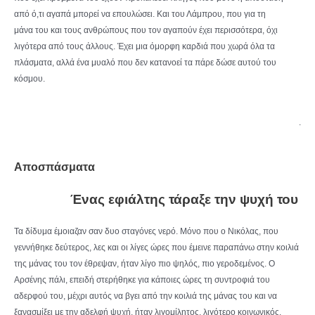
από ό,τι αγαπά μπορεί να επουλώσει. Και του Λάμπρου, που για τη
μάνα του και τους ανθρώπους που τον αγαπούν έχει περισσότερα, όχι
λιγότερα από τους άλλους. Έχει μια όμορφη καρδιά που χωρά όλα τα
πλάσματα, αλλά ένα μυαλό που δεν κατανοεί τα πάρε δώσε αυτού του
κόσμου.
.
Αποσπάσματα
Ένας εφιάλτης τάραξε την ψυχή του
Τα δίδυμα έμοιαζαν σαν δυο σταγόνες νερό. Μόνο που ο Νικόλας, που
γεννήθηκε δεύτερος, λες και οι λίγες ώρες που έμεινε παραπάνω στην κοιλιά
της μάνας του τον έθρεψαν, ήταν λίγο πιο ψηλός, πιο γεροδεμένος. Ο
Αρσένης πάλι, επειδή στερήθηκε για κάποιες ώρες τη συντροφιά του
αδερφού του, μέχρι αυτός να βγει από την κοιλιά της μάνας του και να
ξανασμίξει με την αδελφή ψυχή, ήταν λιγομίλητος, λιγότερο κοινωνικός.