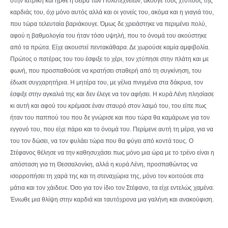
στην Ιατρική και ήρθε η σειρά των Πολυτεχνείων, άκουγε τους χτύπους της
καρδιάς του, όχι μόνο αυτός αλλά και οι γονείς του, ακόμα και η γιαγιά του,
που τώρα τελευταία βαριάκουγε. Όμως δε χρειάστηκε να περιμένει πολύ,
αφού η βαθμολογία του ήταν τόσο υψηλή, που το όνομά του ακούστηκε
από τα πρώτα. Είχε ακουστεί πεντακάθαρα. Δε χωρούσε καμία αμφιβολία.
Πρώτος ο πατέρας του του έσφιξε το χέρι, τον χτύπησε στην πλάτη και με
φωνή, που προσπαθούσε να κρατήσει σταθερή από τη συγκίνηση, του
έδωσε συγχαρητήρια. Η μητέρα του, με γέλια πνιγμένα στα δάκρυα, τον
έσφιξε στην αγκαλιά της και δεν έλεγε να τον αφήσει. Η κυρά Λένη πλησίασε
κι αυτή και αφού του κρέμασε έναν σταυρό στον λαιμό του, του είπε πως
ήταν του παππού του που δε γνώρισε και που τώρα θα καμάρωνε για τον
εγγονό του, που είχε πάρει και το όνομά του. Περίμενε αυτή τη μέρα, για να
του τον δώσει, να τον φυλάει τώρα που θα φύγει από κοντά τους. Ο
Στέφανος θέλησε να την καθησυχάσει πως μόνο μια ώρα με το τρένο είναι η
απόσταση για τη Θεσσαλονίκη, αλλά η κυρά Λένη, προσπαθώντας να
ισορροπήσει τη χαρά της και τη στεναχώρια της, μόνο τον κοιτούσε στα
μάτια και τον χάιδευε. Όσο για τον ίδιο τον Στέφανο, τα είχε εντελώς χαμένα.
Ένιωθε μια θλίψη στην καρδιά και ταυτόχρονα μια γαλήνη και ανακούφιση.