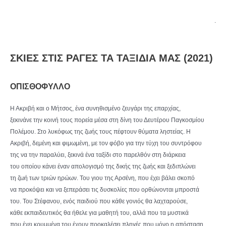
.
ΣΚΙΕΣ ΣΤΙΣ ΡΑΓΕΣ ΤΑ ΤΑΞΙΔΙΑ ΜΑΣ (2021)
ΟΠΙΣΘΟΦΥΛΛΟ
Η Ακριβή και ο Μήτσος, ένα συνηθισμένο ζευγάρι της επαρχίας,
ξεκινάνε την κοινή τους πορεία μέσα στη δίνη του Δευτέρου Παγκοσμίου
Πολέμου. Στο λυκόφως της ζωής τους πέφτουν θύματα ληστείας. Η
Ακριβή, δεμένη και φιμωμένη, με τον φόβο για την τύχη του συντρόφου
της να την παραλύει, ξεκινά ένα ταξίδι στο παρελθόν στη διάρκεια
του οποίου κάνει έναν απολογισμό της δικής της ζωής και ξεδιπλώνει
τη ζωή των τριών ηρώων. Του γιου της Αρσένη, που έχει βάλει σκοπό
να προκόψει και να ξεπεράσει τις δυσκολίες που ορθώνονται μπροστά
του. Του Στέφανου, ενός παιδιού που κάθε γονιός θα λαχταρούσε,
κάθε εκπαιδευτικός θα ήθελε για μαθητή του, αλλά που τα μυστικά
που έχει κρυμμένα του έχουν προκαλέσει πληγές που μόνο η απόσταση