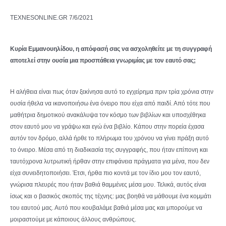
TEXNESONLINE.GR 7/6/2021
Κυρία Εμμανουηλίδου, η απόφασή σας να ασχοληθείτε με τη συγγραφή
αποτελεί στην ουσία μια προσπάθεια γνωριμίας με τον εαυτό σας;
Η αλήθεια είναι πως όταν ξεκίνησα αυτό το εγχείρημα πριν τρία χρόνια στην
ουσία ήθελα να ικανοποιήσω ένα όνειρο που είχα από παιδί. Από τότε που
μαθήτρια δημοτικού ανακάλυψα τον κόσμο των βιβλίων και υποσχέθηκα
στον εαυτό μου να γράψω και εγώ ένα βιβλίο. Κάπου στην πορεία έχασα
αυτόν τον δρόμο, αλλά ήρθε το πλήρωμα του χρόνου να γίνει πράξη αυτό
το όνειρο. Μέσα από τη διαδικασία της συγγραφής, που ήταν επίπονη και
ταυτόχρονα λυτρωτική ήρθαν στην επιφάνεια πράγματα για μένα, που δεν
είχα συνειδητοποιήσει. Έτσι, ήρθα πιο κοντά με τον ίδιο μου τον εαυτό,
γνώρισα πλευρές που ήταν βαθιά θαμμένες μέσα μου. Τελικά, αυτός είναι
ίσως και ο βασικός σκοπός της τέχνης: μας βοηθά να μάθουμε ένα κομμάτι
του εαυτού μας. Αυτό που κουβαλάμε βαθιά μέσα μας και μπορούμε να
μοιραστούμε με κάποιους άλλους ανθρώπους.