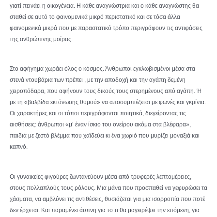
γιατί πεινάει η οικογένεια. Η κάθε αναγνώστρια και ο κάθε αναγνώστης θα
σταθεί σε αυτό το φαινομενικά μικρό περιστατικό και σε τόσα άλλα
φαινομενικά μικρά που με παραστατικό τρόπο περιγράφουν τις αντιφάσεις
της ανθρώπινης μοίρας.
Στο αφήγημα χωράει όλος ο κόσμος. Άνθρωποι εγκλωβισμένοι μέσα στα
στενά ντουβάρια των πρέπει , με την αποδοχή και την αγάπη δεμένη
χειροπόδαρα, που αφήνουν τους δικούς τους στερημένους από αγάπη. Ή
με τη «βαλβίδα εκτόνωσης θυμού» να αποσυμπιέζεται με φωνές και γκρίνια.
Οι χαρακτήρες και οι τόποι περιγράφονται ποιητικά, διεγείροντας τις
αισθήσεις: άνθρωποι «μ’ έναν ίσκιο του ονείρου ακόμα στα βλέφαρα»,
παιδιά με ζεστό βλέμμα που χαϊδεύει κι ένα χωριό που μυρίζει μοναξιά και
καπνό.
Οι γυναικείες φιγούρες ζωντανεύουν μέσα από τρυφερές λεπτομέρειες,
στους πολλαπλούς τους ρόλους. Μια μάνα που προσπαθεί να γεφυρώσει τα
χάσματα, να αμβλύνει τις αντιθέσεις, θυσιάζεται για μια ισορροπία που ποτέ
δεν έρχεται. Και παραμένει άυπνη για το τι θα μαγειρέψει την επόμενη, για