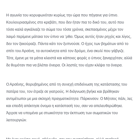
Η αγωνία του κορυφωνόταν κυρίως την ώρα που πήγαινε για ύπνο.
Κουλουριασμένος στο κρεβάτι, που δεν ήταν πια το δικό του, αυτό που
τόσο καλά αγκάλιαζε το σώμα του τόσα χρόνια, σκεπασμένος μέχρι τον
λαιμό περίμενε μάταια τον ύπνο να ’ρθει. Όμως αυτός ήταν ρηχός και λίγος,
δεν τον ξεκούραζε. Πάντα κάτι τον ξυπνούσε. Ο ήχος των βημάτων από το
σπίτι του Αρσένη, τα αυτοκίνητα από τον δρόμο, ένα σκυλί που γάβγιζε.
Τότε, έμενε με τα μάτια κλειστά και κάποιες φορές ο ύπνος ξαναρχόταν, αλλά
δε θυμόταν πια να βλέπει όνειρα. Οι ληστές του είχαν κλέψει τα όνειρα.
Ο Αρσένης, θορυβημένος από τη συνεχή επιδείνωση της κατάστασης του
πατέρα του, τον έτρεξε σε γιατρούς. Η διάγνωση βγήκε και βρέθηκαν
αντιμέτωποι με μια σκληρή πραγματικότητα. Πάρκινσον. Ο Μήτσος πάλι, λες
και επειδή απέκτησε όνομα η κατάστασή του, σαν να απελευθερώθηκε.
Άρχισε να υπομένει με στωικότητα την έκπτωση των σωματικών του
λειτουργιών.