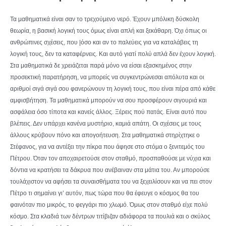
Τα μαθηματικά είναι σαν το τρεχούμενο νερό. Έχουν μπόλικη δύσκολη
θεωρία, η βασική λογική τους όμως είναι απλή και ξεκάθαρη. Όχι όπως οι
ανθρώπινες σχέσεις, που |όσο και αν το παλεύεις για να καταλάβεις τη
λογική τους, δεν τα καταφέρνεις. Και αυτό γιατί πολύ απλά δεν έχουν λογική.
Στα μαθηματικά δε χρειάζεται παρά μόνο να είσαι εξασκημένος στην
προσεκτική παρατήρηση, να μπορείς να συγκεντρώνεσαι απόλυτα και οι
αριθμοί σιγά σιγά σου φανερώνουν τη λογική τους, που είναι πέρα από κάθε
αμφισβήτηση. Τα μαθηματικά μπορούν να σου προσφέρουν σιγουριά και
ασφάλεια όσο τίποτα και κανείς άλλος. Ξέρεις πού πατάς. Είναι αυτό που
βλέπεις. Δεν υπάρχει κανένα μυστήριο, καμιά απάτη. Οι σχέσεις με τους
άλλους κρύβουν πόνο και απογοήτευση. Στα μαθηματικά στηρίχτηκε ο
Στέφανος, για να αντέξει την πίκρα που άφησε στο στόμα ο ξενιτεμός του
Πέτρου. Όταν τον αποχαιρετούσε στον σταθμό, προσπαθούσε με νύχια και
δόντια να κρατήσει τα δάκρυα που ανέβαιναν στα μάτια του. Αν μπορούσε
τουλάχιστον να αφήσει τα συναισθήματα του να ξεχειλίσουν και να πει στον
Πέτρο τι σημαίνει γι’ αυτόν, πως τώρα που θα έφευγε ο κόσμος θα του
φαινόταν πιο μικρός, το φεγγάρι πιο χλωμό. Όμως στον σταθμό είχε πολύ
κόσμο. Στα κλαδιά των δέντρων τιτίβιζαν αδιάφορα τα πουλιά και ο σκύλος