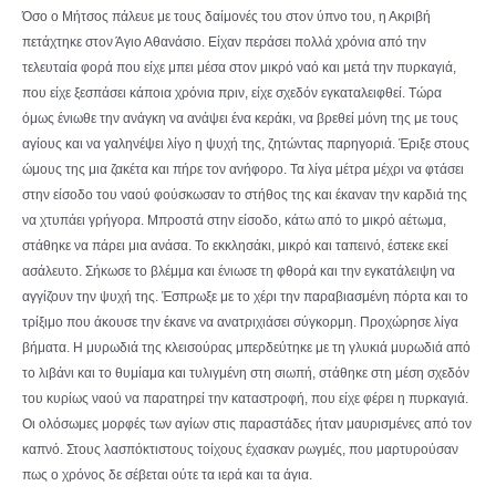
Όσο ο Μήτσος πάλευε με τους δαίμονές του στον ύπνο του, η Ακριβή
πετάχτηκε στον Άγιο Αθανάσιο. Είχαν περάσει πολλά χρόνια από την
τελευταία φορά που είχε μπει μέσα στον μικρό ναό και μετά την πυρκαγιά,
που είχε ξεσπάσει κάποια χρόνια πριν, είχε σχεδόν εγκαταλειφθεί. Τώρα
όμως ένιωθε την ανάγκη να ανάψει ένα κεράκι, να βρεθεί μόνη της με τους
αγίους και να γαληνέψει λίγο η ψυχή της, ζητώντας παρηγοριά. Έριξε στους
ώμους της μια ζακέτα και πήρε τον ανήφορο. Τα λίγα μέτρα μέχρι να φτάσει
στην είσοδο του ναού φούσκωσαν το στήθος της και έκαναν την καρδιά της
να χτυπάει γρήγορα. Μπροστά στην είσοδο, κάτω από το μικρό αέτωμα,
στάθηκε να πάρει μια ανάσα. Το εκκλησάκι, μικρό και ταπεινό, έστεκε εκεί
ασάλευτο. Σήκωσε το βλέμμα και ένιωσε τη φθορά και την εγκατάλειψη να
αγγίζουν την ψυχή της. Έσπρωξε με το χέρι την παραβιασμένη πόρτα και το
τρίξιμο που άκουσε την έκανε να ανατριχιάσει σύγκορμη. Προχώρησε λίγα
βήματα. Η μυρωδιά της κλεισούρας μπερδεύτηκε με τη γλυκιά μυρωδιά από
το λιβάνι και το θυμίαμα και τυλιγμένη στη σιωπή, στάθηκε στη μέση σχεδόν
του κυρίως ναού να παρατηρεί την καταστροφή, που είχε φέρει η πυρκαγιά.
Οι ολόσωμες μορφές των αγίων στις παραστάδες ήταν μαυρισμένες από τον
καπνό. Στους λασπόκτιστους τοίχους έχασκαν ρωγμές, που μαρτυρούσαν
πως ο χρόνος δε σέβεται ούτε τα ιερά και τα άγια.