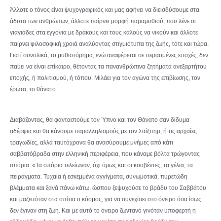
Άλλοτε ο τόνος είναι ψυχογραφικός και μας αφήνει να διεισδύσουμε στα
άδυτα των ανθρώπων, άλλοτε παίρνει μορφή παραμυθιού, που λένε οι
γιαγιάδες στα εγγόνια με δράκους και τους καλούς να νικούν και άλλοτε
παίρνει φιλοσοφική χροιά αναλύοντας στιγμιότυπα της ζωής, τότε και τώρα.
Γιατί συνολικά, το μυθιστόρημα, ενώ αναφέρεται σε περασμένες εποχές, δεν
παύει να είναι επίκαιρο, θέτοντας τα πανανθρώπινα ζητήματα ανεξαρτήτου
εποχής, ή πολιτισμού, ή τόπου. Μιλάει για τον αγώνα της επιβίωσης, τον
έρωτα, το θάνατο.
Διαβάζοντας, θα φανταστούμε τον Ύπνο και τον Θάνατο σαν δίδυμα
αδέρφια και θα κάνουμε παραλληλισμούς με τον Σαίξπηρ, ή τις αρχαίες
τραγωδίες, αλλά ταυτόχρονα θα ανασύρουμε μνήμες από κάτι
σαββατόβραδα στην ελληνική περιφέρεια, που κάναμε βόλτα τρώγοντας
σπόρια: «Τα σπόρια τελείωναν, όχι όμως και οι κουβέντες, τα γέλια, τα
πειράγματα. Τυχαία ή εσκεμμένα αγγίγματα, συνωμοτικά, πυρετώδη
βλέμματα και ξανά πάνω κάτω, ώσπου ξεψυχούσε το βράδυ του Σαββάτου
και μαζευόταν στα σπίτια ο κόσμος, για να συνεχίσει στο όνειρο όσα ίσως
δεν έγιναν στη ζωή. Και με αυτό το όνειρο ζωντανό γινόταν υποφερτή η