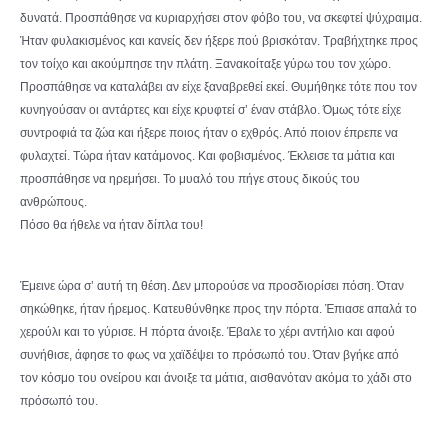
δυνατά. Προσπάθησε να κυριαρχήσει στον φόβο του, να σκεφτεί ψύχραιμα.
Ήταν φυλακισμένος και κανείς δεν ήξερε πού βρισκόταν. Τραβήχτηκε προς
τον τοίχο και ακούμπησε την πλάτη. Ξανακοίταξε γύρω του τον χώρο.
Προσπάθησε να καταλάβει αν είχε ξαναβρεθεί εκεί. Θυμήθηκε τότε που τον
κυνηγούσαν οι αντάρτες και είχε κρυφτεί σ’ έναν στάβλο. Όμως τότε είχε
συντροφιά τα ζώα και ήξερε ποιος ήταν ο εχθρός. Από ποιον έπρεπε να
φυλαχτεί. Τώρα ήταν κατάμονος. Και φοβισμένος. Έκλεισε τα μάτια και
προσπάθησε να ηρεμήσει. Το μυαλό του πήγε στους δικούς του
ανθρώπους.
Πόσο θα ήθελε να ήταν δίπλα του!
Έμεινε ώρα σ’ αυτή τη θέση. Δεν μπορούσε να προσδιορίσει πόση. Όταν
σηκώθηκε, ήταν ήρεμος. Κατευθύνθηκε προς την πόρτα. Έπιασε απαλά το
χερούλι και το γύρισε. Η πόρτα άνοιξε. Έβαλε το χέρι αντήλιο και αφού
συνήθισε, άφησε το φως να χαϊδέψει το πρόσωπό του. Όταν βγήκε από
τον κόσμο του ονείρου και άνοιξε τα μάτια, αισθανόταν ακόμα το χάδι στο
πρόσωπό του.