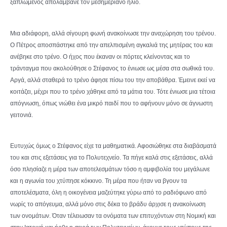
ξαπλωμένος απολάμβανε τον μεσημεριανό ήλιο.
Μια αδιάφορη, αλλά σίγουρη φωνή ανακοίνωσε την αναχώρηση του τρένου.
Ο Πέτρος αποσπάστηκε από την απελπισμένη αγκαλιά της μητέρας του και
ανέβηκε στο τρένο. Ο ήχος που έκαναν οι πόρτες κλείνοντας και το
τράνταγμα που ακολούθησε ο Στέφανος το ένιωσε ως μέσα στα σωθικά του.
Αργά, αλλά σταθερά το τρένο άφησε πίσω του την αποβάθρα. Έμεινε εκεί να
κοιτάζει, μέχρι που το τρένο χάθηκε από τα μάτια του. Τότε ένιωσε μια τέτοια
απόγνωση, όπως νιώθει ένα μικρό παιδί που το αφήνουν μόνο σε άγνωστη
γειτονιά.
Ευτυχώς όμως ο Στέφανος είχε τα μαθηματικά. Αφοσιώθηκε στα διαβάσματά
του και στις εξετάσεις για το Πολυτεχνείο. Τα πήγε καλά στις εξετάσεις, αλλά
όσο πλησίαζε η μέρα των αποτελεσμάτων τόσο η αμφιβολία του μεγάλωνε
και η αγωνία του χτύπησε κόκκινο. Τη μέρα που ήταν να βγουν τα
αποτελέσματα, όλη η οικογένεια μαζεύτηκε γύρω από το ραδιόφωνο από
νωρίς το απόγευμα, αλλά μόνο στις δέκα το βράδυ άρχισε η ανακοίνωση
των ονομάτων. Όταν τέλειωσαν τα ονόματα των επιτυχόντων στη Νομική και