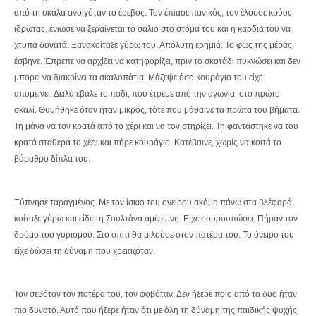
από τη σκάλα ανοιγόταν το έρεβος. Τον έπιασε πανικός, τον έλουσε κρύος
ιδρώτας, ένιωσε να ξεραίνεται το σάλιο στο στόμα του και η καρδιά του να
χτυπά δυνατά. Ξανακοίταξε γύρω του. Απόλυτη ερημιά. Το φως της μέρας
έσβηνε. Έπρεπε να αρχίζει να κατηφορίζει, πριν το σκοτάδι πυκνώσει και δεν
μπορεί να διακρίνει τα σκαλοπάτια. Μάζεψε όσο κουράγιο του είχε
απομείνει. Δειλά έβαλε το πόδι, που έτρεμε από την αγωνία, στο πρώτο
σκαλί. Θυμήθηκε όταν ήταν μικρός, τότε που μάθαινε τα πρώτα του βήματα.
Τη μάνα να τον κρατά από το χέρι και να τον στηρίζει. Τη φαντάστηκε να του
κρατά σταθερά το χέρι και πήρε κουράγιο. Κατέβαινε, χωρίς να κοιτά το
βάραθρο δίπλα του.
Ξύπνησε ταραγμένος. Με τον ίσκιο του ονείρου ακόμη πάνω στα βλέφαρά,
κοίταξε γύρω και είδε τη Σουλτάνα αμέριμνη. Είχε σουρουπώσει. Πήραν τον
δρόμο του γυρισμού. Στο σπίτι θα μιλούσε στον πατέρα του. Το όνειρο του
είχε δώσει τη δύναμη που χρειαζόταν.
Τον σεβόταν τον πατέρα του, τον φοβόταν; Δεν ήξερε ποιο από τα δυο ήταν
πιο δυνατό. Αυτό που ήξερε ήταν ότι με όλη τη δύναμη της παιδικής ψυχής