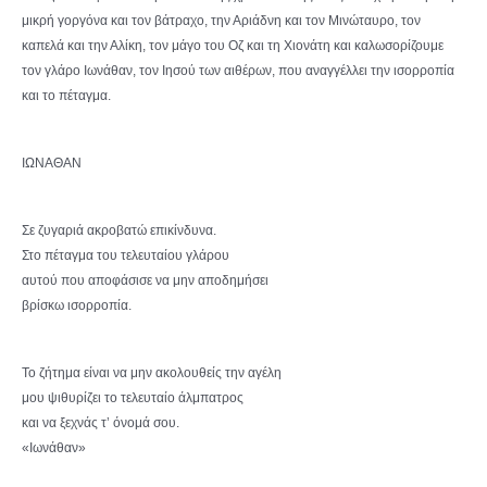
μικρή γοργόνα και τον βάτραχο, την Αριάδνη και τον Μινώταυρο, τον
καπελά και την Αλίκη, τον μάγο του Οζ και τη Χιονάτη και καλωσορίζουμε
τον γλάρο Ιωνάθαν, τον Ιησού των αιθέρων, που αναγγέλλει την ισορροπία
και το πέταγμα.
ΙΩΝΑΘΑΝ
Σε ζυγαριά ακροβατώ επικίνδυνα.
Στο πέταγμα του τελευταίου γλάρου
αυτού που αποφάσισε να μην αποδημήσει
βρίσκω ισορροπία.
Το ζήτημα είναι να μην ακολουθείς την αγέλη
μου ψιθυρίζει το τελευταίο άλμπατρος
και να ξεχνάς τ’ όνομά σου.
«Ιωνάθαν»