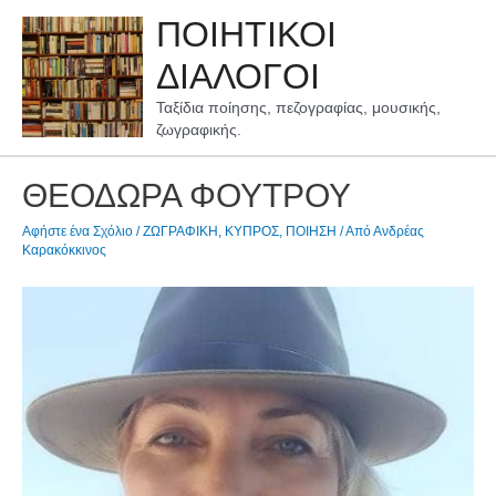
Μετάβαση
ΠΟΙΗΤΙΚΟΙ
στο
περιεχόμενο
ΔΙΑΛΟΓΟΙ
Ταξίδια ποίησης, πεζογραφίας, μουσικής,
ζωγραφικής.
ΘΕΟΔΩΡΑ ΦΟΥΤΡΟΥ
Αφήστε ένα Σχόλιο
/
ΖΩΓΡΑΦΙΚΗ
,
ΚΥΠΡΟΣ
,
ΠΟΙΗΣΗ
/ Από
Ανδρέας
Καρακόκκινος