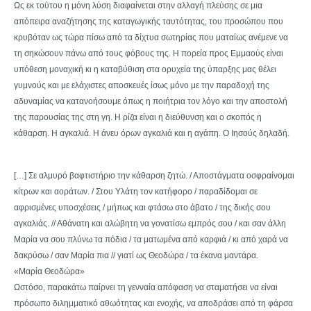
Ως εκ τούτου η μόνη λύση διαφαίνεται στην αλλαγή πλεύσης σε μια
απόπειρα αναζήτησης της καταγωγικής ταυτότητας, του προσώπου που
κρυβόταν ως τώρα πίσω από τα δίχτυα σωτηρίας που ματαίως ανέμενε να
τη σηκώσουν πάνω από τους φόβους της. Η πορεία προς Εμμαούς είναι
υπόθεση μοναχική κι η καταβύθιση στα ορυχεία της ύπαρξης μας θέλει
γυμνούς και με ελάχιστες αποσκευές ίσως μόνο με την παραδοχή της
αδυναμίας να κατανοήσουμε όπως η ποιήτρια τον λόγο και την αποστολή
της παρουσίας της στη γη. Η ρίζα είναι η διεύθυνση και ο σκοπός η
κάθαρση. Η αγκαλιά. Η άνευ όρων αγκαλιά και η αγάπη. Ο Ιησούς δηλαδή.
[…] Σε αλμυρό βαφτιστήριο την κάθαρση ζητώ. / Αποστάγματα οσφραίνομαι
κίτρων και αοράτων. / Στου Υλάτη τον κατήφορο / παραδίδομαι σε
αφρισμένες υποσχέσεις / μήπως και φτάσω στο άβατο / της δικής σου
αγκαλιάς. // Αθάνατη και αλώβητη να γονατίσω εμπρός σου / και σαν άλλη
Μαρία να σου πλύνω τα πόδια / τα ματωμένα από καρφιά / κι από χαρά να
δακρύσω / σαν Μαρία πια // γιατί ως Θεοδώρα / τα έκανα μαντάρα.
«Μαρία Θεοδώρα»
Ωστόσο, παρακάτω παίρνει τη γενναία απόφαση να σταματήσει να είναι
πρόσωπο διλημματικό αθωότητας και ενοχής, να αποδράσει από τη φάρσα