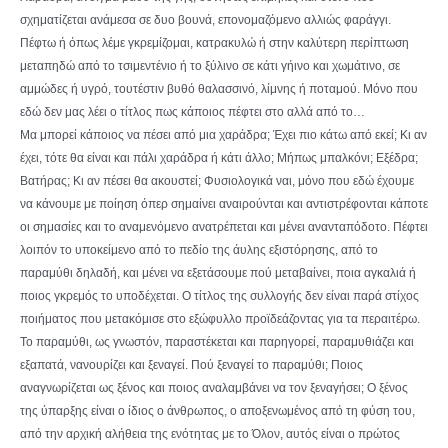
σχηματίζεται ανάμεσα σε δυο βουνά, επονομαζόμενο αλλιώς φαράγγι.
Πέφτω ή όπως λέμε γκρεμίζομαι, κατρακυλώ ή στην καλύτερη περίπτωση
μεταπηδώ από το τσιμεντένιο ή το ξύλινο σε κάτι γήινο και χωμάτινο, σε
αμμώδες ή υγρό, τουτέστιν βυθό θαλασσινό, λίμνης ή ποταμού. Μόνο που
εδώ δεν μας λέει ο τίτλος πως κάποιος πέφτει στο αλλά από το…
Μα μπορεί κάποιος να πέσει από μια χαράδρα; Έχει πιο κάτω από εκεί; Κι αν
έχει, τότε θα είναι και πάλι χαράδρα ή κάτι άλλο; Μήπως μπαλκόνι; Εξέδρα;
Βατήρας; Κι αν πέσει θα ακουστεί; Φυσιολογικά ναι, μόνο που εδώ έχουμε
να κάνουμε με ποίηση όπερ σημαίνει αναιρούνται και αντιστρέφονται κάποτε
οι σημασίες και το αναμενόμενο ανατρέπεται και μένει ανανταπόδοτο. Πέφτει
λοιπόν το υποκείμενο από το πεδίο της άυλης εξιστόρησης, από το
παραμύθι δηλαδή, και μένει να εξετάσουμε πού μεταβαίνει, ποια αγκαλιά ή
ποιος γκρεμός το υποδέχεται. Ο τίτλος της συλλογής δεν είναι παρά στίχος
ποιήματος που μετακόμισε στο εξώφυλλο προϊδεάζοντας για τα περαιτέρω.
Το παραμύθι, ως γνωστόν, παραστέκεται και παρηγορεί, παραμυθιάζει και
εξαπατά, νανουρίζει και ξεναγεί. Πού ξεναγεί το παραμύθι; Ποιος
αναγνωρίζεται ως ξένος και ποιος αναλαμβάνει να τον ξεναγήσει; Ο ξένος
της ύπαρξης είναι ο ίδιος ο άνθρωπος, ο αποξενωμένος από τη φύση του,
από την αρχική αλήθεια της ενότητας με το Όλον, αυτός είναι ο πρώτος