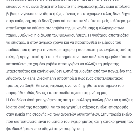
επώδυνο κι αν είναι βγάζει στο ξέφωτο της ενηλικίωσης. Δεν είμαι απόλυτα
βέβαιη αν γίνεται συνειδητά ή όχι, πάντως το ευτυχισμένο τέλος δεν οδηγεί
στην κάθαρση, αφού δεν έζησαν ούτε αυτοί καλά ούτε κι εμείς καλύτερα, με
αποτέλεσμα να κάθεται στο ντιβάνι της ψυχανάλυσης η αλληγορία των
παραμυθιών και η διάλυση των ψευδαισθήσεων. Η Φούτρου αποπειράται
να επιστρέψει στον ανήλικο χρόνο και να παραπονεθεί εκ μέρους του
παιδιού που ήταν για την κακομεταχείριση που υπέστη ως ενήλικας από τη
σκληρή πραγματικότητά του. Η ασημόσκονη των παιδικών ημερών κάποτε
κατακάθεται, το χαμένο γοβάκι αποτυγχάνει να αλλάξει τη μοίρα της
Σταχτοπούτας και κανένα φιλί δεν ξυπνά τη Χιονάτη από τον παγωμένο της
λήθαργο. Ο Hans Dieckmann υποστηρίζει πως ένας αποτελεσματικός
τρόπος να βοηθηθεί ένας ενήλικας είναι να διηγηθεί το αγαπημένο του
παραμύθι καθώς δεν έχει αποτυπωθεί τυχαία στη μνήμη μας.
Η Θεοδώρα Φούτρου γράφοντας αυτή τη συλλογή αναλαμβάνει να φτιάξει η
ίδια το δικό της παραμύθι, να το αφηγηθεί με στίχους εν είδει επιστροφής
στην ηλικία της στοργής και των ανοιχτών δυνατοτήτων. Στην πορεία εκείνο
που διαπιστώνεται είναι το μάταιο του εγχειρήματος και η κατακρήμνιση των
ψευδαισθήσεων που οδηγεί στην απομάγευση.