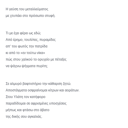
Η γεύση του μεταλλεύματος
με χτυπάει στο πρόσωπο στυφή.
Τι με έχει φέρει ως εδώ;
Από έρημο, τουλίπες, πυραμίδες
απ’ του φωτός την πατρίδα
κι από το «εν τούτω νίκα»
πώς στου χαλκού το ορυχείο με πέταξες
να ψάχνω ψήγματα πυρίτη;
Σε αλμυρό βαφτιστήριο την κάθαρση ζητώ.
Αποστάγματα οσφραίνομαι κίτρων και αοράτων.
Στου Υλάτη τον κατήφορο
παραδίδομαι σε αφρισμένες υποσχέσεις
μήπως και φτάσω στο άβατο
της δικής σου αγκαλιάς.