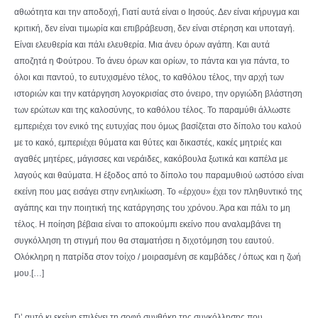
αθωότητα και την αποδοχή, Γιατί αυτά είναι ο Ιησούς. Δεν είναι κήρυγμα και
κριτική, δεν είναι τιμωρία και επιβράβευση, δεν είναι στέρηση και υποταγή.
Είναι ελευθερία και πάλι ελευθερία. Μια άνευ όρων αγάπη. Και αυτά
αποζητά η Φούτρου. Το άνευ όρων και ορίων, το πάντα και για πάντα, το
όλοι και παντού, το ευτυχισμένο τέλος, το καθόλου τέλος, την αρχή των
ιστοριών και την κατάργηση λογοκρισίας στο όνειρο, την οργιώδη βλάστηση
των ερώτων και της καλοσύνης, το καθόλου τέλος. Το παραμύθι άλλωστε
εμπεριέχει τον ενικό της ευτυχίας που όμως βασίζεται στο δίπολο του καλού
με το κακό, εμπεριέχει θύματα και θύτες και δικαστές, κακές μητριές και
αγαθές μητέρες, μάγισσες και νεράιδες, κακόβουλα ξωτικά και καπέλα με
λαγούς και θαύματα. Η έξοδος από το δίπολο του παραμυθιού ωστόσο είναι
εκείνη που μας εισάγει στην ενηλικίωση. Το «έρχου» έχει τον πληθυντικό της
αγάπης και την ποιητική της κατάργησης του χρόνου. Άρα και πάλι το μη
τέλος. Η ποίηση βέβαια είναι το αποκούμπι εκείνο που αναλαμβάνει τη
συγκόλληση τη στιγμή που θα σταματήσει η διχοτόμηση του εαυτού.
Ολόκληρη η πατρίδα στον τοίχο / μοιρασμένη σε καμβάδες / όπως και η ζωή
μου.[…]
Γι’ αυτό κι εκείνη επιλέγει τη σοφή συνθήκη της συγκόλλησης που