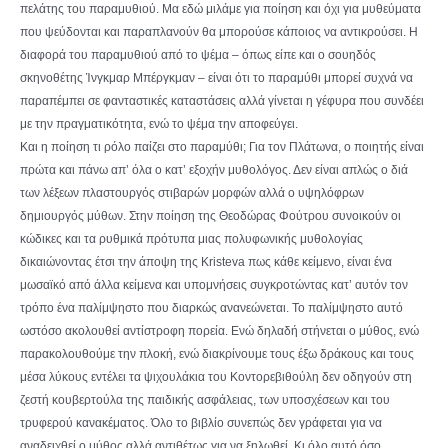
πελάτης του παραμυθιού. Μα εδώ μιλάμε για ποίηση και όχι για μυθεύματα
που ψεύδονται και παραπλανούν θα μπορούσε κάποιος να αντικρούσει. Η
διαφορά του παραμυθιού από το ψέμα – όπως είπε και ο σουηδός
σκηνοθέτης Ίνγκμαρ Μπέργκμαν – είναι ότι το παραμύθι μπορεί συχνά να
παραπέμπει σε φανταστικές καταστάσεις αλλά γίνεται η γέφυρα που συνδέει
με την πραγματικότητα, ενώ το ψέμα την αποφεύγει.
Και η ποίηση τι ρόλο παίζει στο παραμύθι; Για τον Πλάτωνα, ο ποιητής είναι
πρώτα και πάνω απ’ όλα ο κατ’ εξοχήν μυθολόγος. Δεν είναι απλώς ο διά
των λέξεων πλαστουργός στιβαρών μορφών αλλά ο υψηλόφρων
δημιουργός μύθων. Στην ποίηση της Θεοδώρας Φούτρου συνοικούν οι
κώδικες και τα ρυθμικά πρότυπα μιας πολυφωνικής μυθολογίας
δικαιώνοντας έτσι την άποψη της Kristeva πως κάθε κείμενο, είναι ένα
μωσαϊκό από άλλα κείμενα και υπομνήσεις συγκροτώντας κατ’ αυτόν τον
τρόπο ένα παλίμψηστο που διαρκώς ανανεώνεται. Το παλίμψηστο αυτό
ωστόσο ακολουθεί αντίστροφη πορεία. Ενώ δηλαδή στήνεται ο μύθος, ενώ
παρακολουθούμε την πλοκή, ενώ διακρίνουμε τους έξω δράκους και τους
μέσα λύκους εντέλει τα ψιχουλάκια του Κοντορεβιθούλη δεν οδηγούν στη
ζεστή κουβερτούλα της παιδικής ασφάλειας, των υποσχέσεων και του
τρυφερού κανακέματος. Όλο το βιβλίο συνεπώς δεν γράφεται για να
αναδειχθεί ο μύθος αλλά αντιθέτως για να ξηλωθεί. Κι όλο αυτό όσο