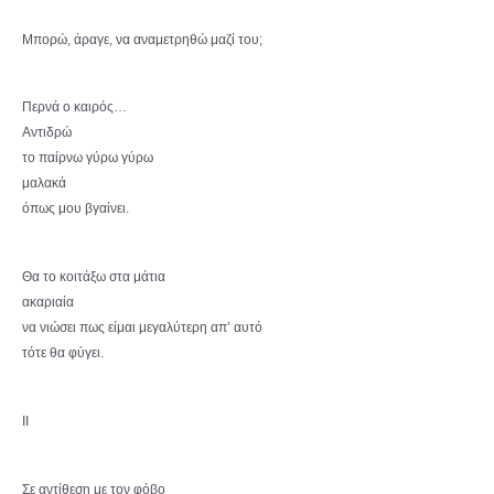
Μπορώ, άραγε, να αναμετρηθώ μαζί του;
Περνά ο καιρός…
Αντιδρώ
το παίρνω γύρω γύρω
μαλακά
όπως μου βγαίνει.
Θα το κοιτάξω στα μάτια
ακαριαία
να νιώσει πως είμαι μεγαλύτερη απ’ αυτό
τότε θα φύγει.
II
Σε αντίθεση με τον φόβο