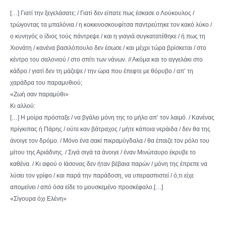
[…] Γιατί την ξεγελάσατε; / Γιατί δεν είπατε πως έσκασε ο Λούκουλος /
τρώγοντας τα μπαλόνια / η κοκκινοσκουφίτσα παντρεύτηκε τον κακό λύκο /
ο κυνηγός ο ίδιος τούς πάντρεψε / και η γιαγιά συγκατατέθηκε / ή πως τη
Χιονάτη / κανένα βασιλόπουλο δεν έσωσε / και μέχρι τώρα βρίσκεται / στο
κέντρο του σαλονιού / στο σπίτι των νάνων. // Ακόμα και το αγγελάκι στο
κάδρο / γιατί δεν τη μάζεψε / την ώρα που έπεφτε με θόρυβο / απ’ τη
χαράδρα του παραμυθιού;
«Ζωή σαν παραμύθι»
Κι αλλού:
[…] Η μοίρα πρόσταξε / να βγάλει μόνη της το μήλο απ’ τον λαιμό. / Κανένας
πρίγκιπας ή Πάρης / ούτε καν βάτραχος / μήτε κάποια νεράιδα / δεν θα της
άνοιγε τον δρόμο. / Μόνο ένα σακί πικραμύγδαλα / θα έπαιζε τον ρόλο του
μίτου της Αριάδνης. / Σιγά σιγά τα άνοιγε / έναν Μινώταυρο έκρυβε το
καθένα. / Κι αφού ο Ιάσονας δεν ήταν βέβαια παρών / μόνη της έπρεπε να
λύσει τον γρίφο / και παρά την παράδοση, να υπερασπιστεί / ό,τι είχε
απομείνει / από όσα είδε το μουσκεμένο προσκέφαλο.[…]
«Σίγουρα όχι Ελένη»