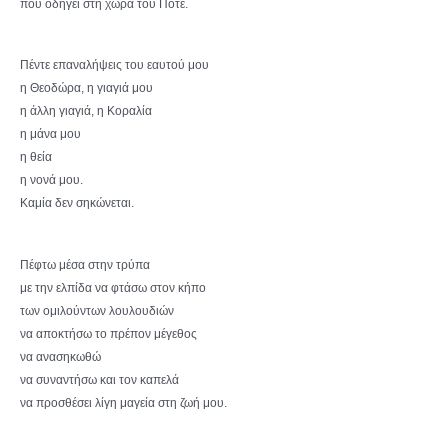
που οδηγεί στη χώρα τού Ποτέ.
Πέντε επαναλήψεις του εαυτού μου
η Θεοδώρα, η γιαγιά μου
η άλλη γιαγιά, η Κοραλία
η μάνα μου
η θεία
η νονά μου.
Καμία δεν σηκώνεται.
Πέφτω μέσα στην τρύπα
με την ελπίδα να φτάσω στον κήπο
των ομιλούντων λουλουδιών
να αποκτήσω το πρέπον μέγεθος
να ανασηκωθώ
να συναντήσω και τον καπελά
να προσθέσει λίγη μαγεία στη ζωή μου.