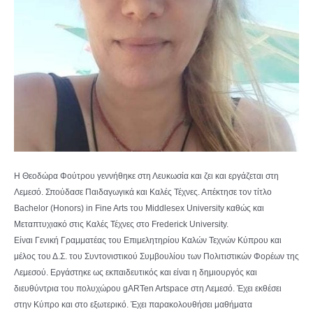
Η Θεοδώρα Φούτρου γεννήθηκε στη Λευκωσία και ζει και εργάζεται στη
Λεμεσό. Σπούδασε Παιδαγωγικά και Καλές Τέχνες. Απέκτησε τον τίτλο
Bachelor (Honors) in Fine Arts του Middlesex University καθώς και
Μεταπτυχιακό στις Καλές Τέχνες στο Frederick University.
Είναι Γενική Γραμματέας του Επιμελητηρίου Καλών Τεχνών Κύπρου και
μέλος του Δ.Σ. του Συντονιστικού Συμβουλίου των Πολιτιστικών Φορέων της
Λεμεσού. Εργάστηκε ως εκπαιδευτικός και είναι η δημιουργός και
διευθύντρια του πολυχώρου gARTen Artspace στη Λεμεσό. Έχει εκθέσει
στην Κύπρο και στο εξωτερικό. Έχει παρακολουθήσει μαθήματα