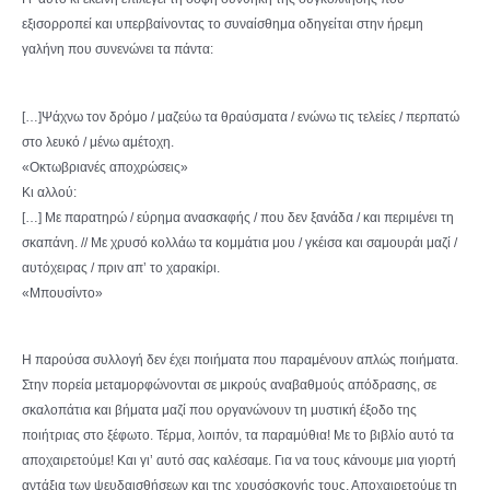
εξισορροπεί και υπερβαίνοντας το συναίσθημα οδηγείται στην ήρεμη
γαλήνη που συνενώνει τα πάντα:
[…]Ψάχνω τον δρόμο / μαζεύω τα θραύσματα / ενώνω τις τελείες / περπατώ
στο λευκό / μένω αμέτοχη.
«Οκτωβριανές αποχρώσεις»
Κι αλλού:
[…] Με παρατηρώ / εύρημα ανασκαφής / που δεν ξανάδα / και περιμένει τη
σκαπάνη. // Με χρυσό κολλάω τα κομμάτια μου / γκέισα και σαμουράι μαζί /
αυτόχειρας / πριν απ’ το χαρακίρι.
«Μπουσίντο»
Η παρούσα συλλογή δεν έχει ποιήματα που παραμένουν απλώς ποιήματα.
Στην πορεία μεταμορφώνονται σε μικρούς αναβαθμούς απόδρασης, σε
σκαλοπάτια και βήματα μαζί που οργανώνουν τη μυστική έξοδο της
ποιήτριας στο ξέφωτο. Τέρμα, λοιπόν, τα παραμύθια! Με το βιβλίο αυτό τα
αποχαιρετούμε! Και γι’ αυτό σας καλέσαμε. Για να τους κάνουμε μια γιορτή
αντάξια των ψευδαισθήσεων και της χρυσόσκονής τους. Αποχαιρετούμε τη