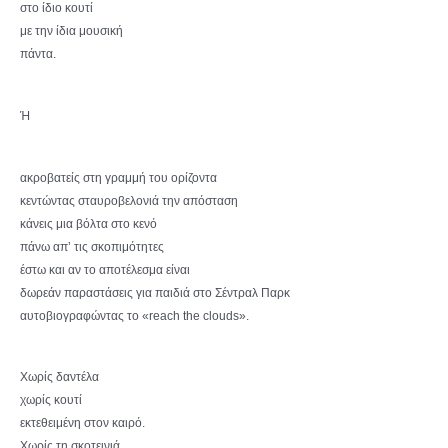
στο ίδιο κουτί
με την ίδια μουσική
πάντα.
Ή
ακροβατείς στη γραμμή του ορίζοντα
κεντώντας σταυροβελονιά την απόσταση
κάνεις μια βόλτα στο κενό
πάνω απ’ τις σκοπιμότητες
έστω και αν το αποτέλεσμα είναι
δωρεάν παραστάσεις για παιδιά στο Σέντραλ Παρκ
αυτοβιογραφώντας το «reach the clouds».
Χωρίς δαντέλα
χωρίς κουτί
εκτεθειμένη στον καιρό.
Χωρίς τη σκοτεινιά