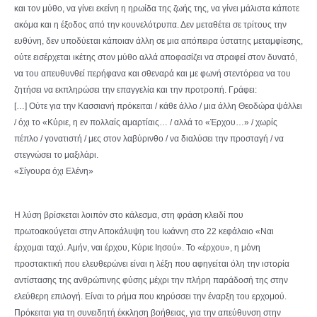
και τον μύθο, να γίνει εκείνη η ηρωίδα της ζωής της, να γίνει μάλιστα κάποτε
ακόμα και η έξοδος από την κουνελότρυπα. Δεν μεταθέτει σε τρίτους την
ευθύνη, δεν υποδύεται κάποιαν άλλη σε μια απόπειρα ύστατης μεταμφίεσης,
ούτε εισέρχεται ικέτης στον μύθο αλλά αποφασίζει να στραφεί στον δυνατό,
να του απευθυνθεί περήφανα και σθεναρά και με φωνή στεντόρεια να του
ζητήσει να εκπληρώσει την επαγγελία και την προτροπή. Γράφει:
[…] Ούτε για την Κασσιανή πρόκειται / κάθε άλλο / μια άλλη Θεοδώρα ψάλλει
/ όχι το «Κύριε, η εν πολλαίς αμαρτίαις… / αλλά το «Έρχου…» / χωρίς
πέπλο / γονατιστή / μες στον λαβύρινθο / να διαλύσει την προσταγή / να
στεγνώσει το μαξιλάρι.
«Σίγουρα όχι Ελένη»
Η λύση βρίσκεται λοιπόν στο κάλεσμα, στη φράση κλειδί που
πρωτοακούγεται στην Αποκάλυψη του Ιωάννη στο 22 κεφάλαιο «Ναι
έρχομαι ταχύ. Αμήν, ναι έρχου, Κύριε Ιησού». Το «έρχου», η μόνη
προστακτική που ελευθερώνει είναι η λέξη που αφηγείται όλη την ιστορία
αντίστασης της ανθρώπινης φύσης μέχρι την πλήρη παράδοσή της στην
ελεύθερη επιλογή. Είναι το ρήμα που κηρύσσει την έναρξη του ερχομού.
Πρόκειται για τη συνειδητή έκκληση βοήθειας, για την απεύθυνση στην