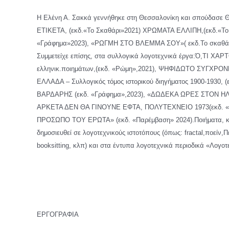
Η Ελένη Α. Σακκά γεννήθηκε στη Θεσσαλονίκη και σπούδασε Θε
ΕΤΙΚΕΤΑ, (εκδ.«Το Σκαθάρι»2021) ΧΡΩΜΑΤΑ ΕΛΛΙΠΗ,(εκδ.«
«Γράφημα»2023), «ΡΩΓΜΗ ΣΤΟ ΒΛΕΜΜΑ ΣΟΥ»( εκδ.Το σκαθάρι 2
Συμμετείχε επίσης, στα συλλογικά λογοτεχνικά έργα:Ό,ΤΙ 
ελληνικ.ποιημάτων,(εκδ. «Ρώμη»,2021), ΨΗΦΙΔΩΤΟ ΣΥΓΧΡΟ
ΕΛΛΑΔΑ – Συλλογικός τόμος ιστορικού διηγήματος 1900-1930, 
ΒΑΡΔΑΡΗΣ (εκδ. «Γράφημα»,2023), «ΔΩΔΕΚΑ ΩΡΕΣ ΣΤΟΝ ΗΛΙ
ΑΡΚΕΤΑ ΔΕΝ ΘΑ ΓΙΝΟΥΝΕ ΕΦΤΑ, ΠΟΛΥΤΕΧΝΕΙΟ 1973(εκδ. «Γ
ΠΡΟΣΩΠΟ ΤΟΥ ΕΡΩΤΑ» (εκδ. «Παρέμβαση» 2024).Ποιήματα, κριτικ
δημοσιευθεί σε λογοτεχνικούς ιστοτόπους (όπως: fractal,ποείν
booksitting, κλπ) και στα έντυπα λογοτεχνικά περιοδικά «Λογοτ
ΕΡΓΟΓΡΑΦΙΑ