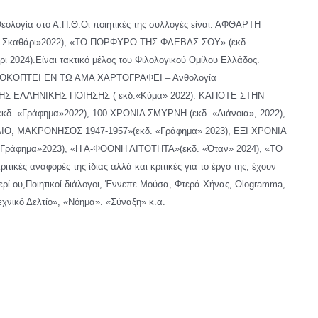
ολογία στο Α.Π.Θ.Οι ποιητικές της συλλογές είναι: ΑΦΘΑΡΤΗ
Το Σκαθάρι»2022), «ΤΟ ΠΟΡΦΥΡΟ ΤΗΣ ΦΛΕΒΑΣ ΣΟΥ» (εκδ.
024).Είναι τακτικό μέλος του Φιλολογικού Ομίλου Ελλάδος.
ΧΑΡΤΟΚΟΠΤΕΙ ΕΝ ΤΩ ΑΜΑ ΧΑΡΤΟΓΡΑΦΕΙ – Ανθολογία
ΝΗΣ ΕΛΛΗΝΙΚΗΣ ΠΟΙΗΣΗΣ ( εκδ.«Κύμα» 2022). ΚΑΠΟΤΕ ΣΤΗΝ
(εκδ. «Γράφημα»2022), 100 ΧΡΟΝΙΑ ΣΜΥΡΝΗ (εκδ. «Διάνοια», 2022),
Ο, ΜΑΚΡΟΝΗΣΟΣ 1947-1957»(εκδ. «Γράφημα» 2023), ΕΞΙ ΧΡΟΝΙΑ
ράφημα»2023), «Η Α-ΦΘΟΝΗ ΛΙΤΟΤΗΤΑ»(εκδ. «Όταν» 2024), «ΤΟ
ές αναφορές της ίδιας αλλά και κριτικές για το έργο της, έχουν
,Περί ου,Ποιητικοί διάλογοι, Έννεπε Μούσα, Φτερά Χήνας, Οlogramma,
εχνικό Δελτίο», «Νόημα». «Σύναξη» κ.α.