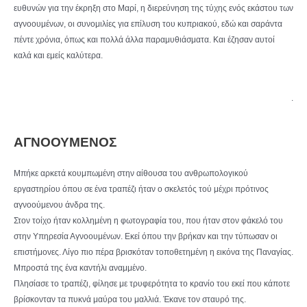
ευθυνών για την έκρηξη στο Μαρί, η διερεύνηση της τύχης ενός εκάστου των
αγνοουμένων, οι συνομιλίες για επίλυση του κυπριακού, εδώ και σαράντα
πέντε χρόνια, όπως και πολλά άλλα παραμυθιάσματα. Και έζησαν αυτοί
καλά και εμείς καλύτερα.
.
ΑΓΝΟΟΥΜΕΝΟΣ
Μπήκε αρκετά κουμπωμένη στην αίθουσα του ανθρωπολογικού
εργαστηρίου όπου σε ένα τραπέζι ήταν ο σκελετός τού μέχρι πρότινος
αγνοούμενου άνδρα της.
Στον τοίχο ήταν κολλημένη η φωτογραφία του, που ήταν στον φάκελό του
στην Υπηρεσία Αγνοουμένων. Εκεί όπου την βρήκαν και την τύπωσαν οι
επιστήμονες. Λίγο πιο πέρα βρισκόταν τοποθετημένη η εικόνα της Παναγίας.
Μπροστά της ένα καντήλι αναμμένο.
Πλησίασε το τραπέζι, φίλησε με τρυφερότητα το κρανίο του εκεί που κάποτε
βρίσκονταν τα πυκνά μαύρα του μαλλιά. Έκανε τον σταυρό της.