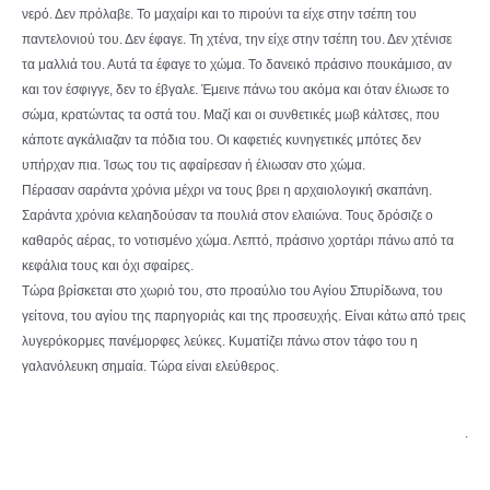
νερό. Δεν πρόλαβε. Το μαχαίρι και το πιρούνι τα είχε στην τσέπη του
παντελονιού του. Δεν έφαγε. Τη χτένα, την είχε στην τσέπη του. Δεν χτένισε
τα μαλλιά του. Αυτά τα έφαγε το χώμα. Το δανεικό πράσινο πουκάμισο, αν
και τον έσφιγγε, δεν το έβγαλε. Έμεινε πάνω του ακόμα και όταν έλιωσε το
σώμα, κρατώντας τα οστά του. Μαζί και οι συνθετικές μωβ κάλτσες, που
κάποτε αγκάλιαζαν τα πόδια του. Οι καφετιές κυνηγετικές μπότες δεν
υπήρχαν πια. Ίσως του τις αφαίρεσαν ή έλιωσαν στο χώμα.
Πέρασαν σαράντα χρόνια μέχρι να τους βρει η αρχαιολογική σκαπάνη.
Σαράντα χρόνια κελαηδούσαν τα πουλιά στον ελαιώνα. Τους δρόσιζε ο
καθαρός αέρας, το νοτισμένο χώμα. Λεπτό, πράσινο χορτάρι πάνω από τα
κεφάλια τους και όχι σφαίρες.
Τώρα βρίσκεται στο χωριό του, στο προαύλιο του Αγίου Σπυρίδωνα, του
γείτονα, του αγίου της παρηγοριάς και της προσευχής. Είναι κάτω από τρεις
λυγερόκορμες πανέμορφες λεύκες. Κυματίζει πάνω στον τάφο του η
γαλανόλευκη σημαία. Τώρα είναι ελεύθερος.
.