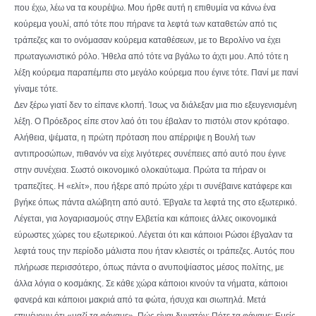
που έχω, λέω να τα κουρέψω. Μου ήρθε αυτή η επιθυμία να κάνω ένα
κούρεμα γουλί, από τότε που πήρανε τα λεφτά των καταθετών από τις
τράπεζες και το ονόμασαν κούρεμα καταθέσεων, με το Βερολίνο να έχει
πρωταγωνιστικό ρόλο. Ήθελα από τότε να βγάλω το άχτι μου. Από τότε η
λέξη κούρεμα παραπέμπει στο μεγάλο κούρεμα που έγινε τότε. Πανί με πανί
γίναμε τότε.
Δεν ξέρω γιατί δεν το είπανε κλοπή. Ίσως να διάλεξαν μια πιο εξευγενισμένη
λέξη. Ο Πρόεδρος είπε στον λαό ότι του έβαλαν το πιστόλι στον κρόταφο.
Αλήθεια, ψέματα, η πρώτη πρόταση που απέρριψε η Βουλή των
αντιπροσώπων, πιθανόν να είχε λιγότερες συνέπειες από αυτό που έγινε
στην συνέχεια. Σωστό οικονομικό ολοκαύτωμα. Πρώτα τα πήραν οι
τραπεζίτες. Η «ελίτ», που ήξερε από πρώτο χέρι τι συνέβαινε κατάφερε και
βγήκε όπως πάντα αλώβητη από αυτό. Έβγαλε τα λεφτά της στο εξωτερικό.
Λέγεται, για λογαριασμούς στην Ελβετία και κάποιες άλλες οικονομικά
εύρωστες χώρες του εξωτερικού. Λέγεται ότι και κάποιοι Ρώσοι έβγαλαν τα
λεφτά τους την περίοδο μάλιστα που ήταν κλειστές οι τράπεζες. Αυτός που
πλήρωσε περισσότερο, όπως πάντα ο ανυποψίαστος μέσος πολίτης, με
άλλα λόγια ο κοσμάκης. Σε κάθε χώρα κάποιοι κινούν τα νήματα, κάποιοι
φανερά και κάποιοι μακριά από τα φώτα, ήσυχα και σιωπηλά. Μετά