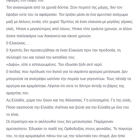
σφαίρες στο σώμα του.
Τον αναγνώρισε από τα χρυσά δόντια. Στον πυρετό της μάχης, δεν τον
έψαξαν ούτε του τα αφαίρεσαν. Τον έριξαν μέσα σε ένα αμυντικό ανάχωμα
μαζί με άλλους εννέα, στο χωριό Τέμπλος σε έναν ελαιώνα με μεγάλες γέρικες
ελιές. Ήτανε ο μεγαλύτερος από όλους. Ήτανε τότε τριάντα χρονών, οι άλλοι
ήτανε παλληκάρια των δεκαοκτώ και είκοσι χρονών.
0 Ελαιώνας…
0 Χριστός δεν προσευχήθηκε σε έναν Ελαιώνα πριν την προδοσία, τη
σύλληψή του και τελικά την καταδίκη του;
«Διψώ», είπε ο εσταυρωμένος. Του έδωσαν ξύδι αντί νερό.
0 Ιούδας που πρόδωσε τον Ιησού για τα σαράντα αργύρια μετάνιωσε. Δεν
μπορούσε να ανατρέψει ωστόσο την πορεία των γεγονότων. Τους πέταξε τα
αργύρια και κρεμάστηκε. Λέγεται ότι ούτε το δέντρο άντεξε το βάρος της
αμαρτίας του.
Αχ Ελλάδα, χώρα του ήλιου και της θάλασσας. Γη ευλογημένη. Γη της ελιάς.
Πόσο αγαπούσε την Ελλάδα. Ανέπνεε και ζούσε για την Ελλάδα με όλο του
το είναι.
Οι στρατηγοί και οι ακόλουθοί τους δεν μετανόησαν. Παρέμειναν
αμετανόητοι. Έδωσαν το παιδί της Ορθοδοξίας στους φονιάδες. Το παγούρι
του, το είχε κρεμασμένο πάνω του ως την τελευταία του στιγμή. Δεν ήπιε