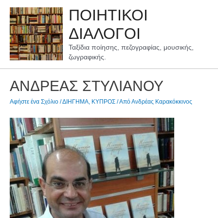
Μετάβαση
ΠΟΙΗΤΙΚΟΙ
στο
περιεχόμενο
ΔΙΑΛΟΓΟΙ
Ταξίδια ποίησης, πεζογραφίας, μουσικής,
ζωγραφικής.
ΑΝΔΡΕΑΣ ΣΤΥΛΙΑΝΟΥ
Αφήστε ένα Σχόλιο
/
ΔΙΗΓΗΜΑ
,
ΚΥΠΡΟΣ
/ Από
Ανδρέας Καρακόκκινος