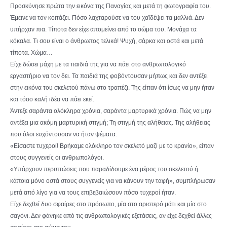
Προσκύνησε πρώτα την εικόνα της Παναγίας και μετά τη φωτογραφία του.
Έμεινε να τον κοιτάζει. Πόσο λαχταρούσε να του χαϊδέψει τα μαλλιά. Δεν
υπήρχαν πια. Τίποτα δεν είχε απομείνει από το σώμα του. Μονάχα τα
κόκαλα. Τι σου είναι ο άνθρωπος τελικά! Ψυχή, σάρκα και οστά και μετά
τίποτα. Χώμα…
Είχε δώσει μάχη με τα παιδιά της για να πάει στο ανθρωπολογικό
εργαστήριο να τον δει. Τα παιδιά της φοβόντουσαν μήπως και δεν αντέξει
στην εικόνα του σκελετού πάνω στο τραπέζι. Της είπαν ότι ίσως να μην ήταν
και τόσο καλή ιδέα να πάει εκεί.
Άντεξε σαράντα ολόκληρα χρόνια, σαράντα μαρτυρικά χρόνια. Πώς να μην
αντέξει μια ακόμη μαρτυρική στιγμή; Τη στιγμή της αλήθειας. Της αλήθειας
που όλοι ευχόντουσαν να ήταν ψέματα.
«Είσαστε τυχεροί! Βρήκαμε ολόκληρο τον σκελετό μαζί με το κρανίο», είπαν
στους συγγενείς οι ανθρωπολόγοι.
«Υπάρχουν περιπτώσεις που παραδίδουμε ένα μέρος του σκελετού ή
κάποια μόνο οστά στους συγγενείς για να κάνουν την ταφή», συμπλήρωσαν
μετά από λίγο για να τους επιβεβαιώσουν πόσο τυχεροί ήταν.
Είχε δεχθεί δυο σφαίρες στο πρόσωπο, μία στο αριστερό μάτι και μία στο
σαγόνι. Δεν φάνηκε από τις ανθρωπολογικές εξετάσεις, αν είχε δεχθεί άλλες