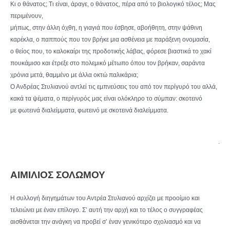
Κι ο θάνατος; Τι είναι, άραγε, ο θάνατος, πέρα από το βιολογικό τέλος; Μας
περιμένουν,
μήπως, στην άλλη όχθη, η γιαγιά που έσβησε, αβοήθητη, στην ψάθινη
καρέκλα, ο παππούς που τον βρήκε μια ασθένεια με παράξενη ονομασία,
ο θείος που, το καλοκαίρι της προδοτικής λάβας, φόρεσε βιαστικά το χακί
πουκάμισο και έτρεξε στο πολεμικό μέτωπο όπου τον βρήκαν, σαράντα
χρόνια μετά, θαμμένο με άλλα οκτώ παλικάρια;
Ο Ανδρέας Στυλιανού αντλεί τις εμπνεύσεις του από τον περίγυρό του αλλά,
κακά τα ψέματα, ο περίγυρός μας είναι ολόκληρο το σύμπαν: σκοτεινό
με φωτεινά διαλείμματα, φωτεινό με σκοτεινά διαλείμματα.
.
ΑΙΜΙΛΙΟΣ ΣΟΛΩΜΟΥ
Η συλλογή διηγημάτων του Αντρέα Στυλιανού αρχίζει με προοίμιο και
τελειώνει με έναν επίλογο. Σ’ αυτή την αρχή και το τέλος ο συγγραφέας
αισθάνεται την ανάγκη να προβεί σ’ έναν γενικότερο σχολιασμό και να