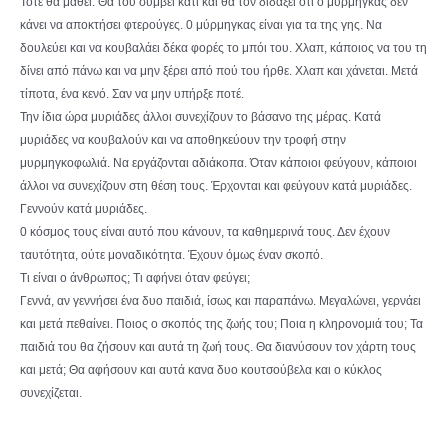
Τότε θα μάθει. Θα του συμβεί κάτι και θα τον διδάξει ότι ο μύρμηγκας δεν
κάνει να αποκτήσει φτερούγες. 0 μύρμηγκας είναι για τα της γης. Να
δουλεύει και να κουβαλάει δέκα φορές το μπόι του. Χλαπ, κάποιος να του τη
δίνει από πάνω και να μην ξέρει από πού του ήρθε. Χλαπ και χάνεται. Μετά
τίποτα, ένα κενό. Σαν να μην υπήρξε ποτέ.
Την ίδια ώρα μυριάδες άλλοι συνεχίζουν το βάσανο της μέρας. Κατά
μυριάδες να κουβαλούν και να αποθηκεύουν την τροφή στην
μυρμηγκοφωλιά. Να εργάζονται αδιάκοπα. Όταν κάποιοι φεύγουν, κάποιοι
άλλοι να συνεχίζουν στη θέση τους. Έρχονται και φεύγουν κατά μυριάδες.
Γεννούν κατά μυριάδες.
0 κόσμος τους είναι αυτό που κάνουν, τα καθημερινά τους. Δεν έχουν
ταυτότητα, ούτε μοναδικότητα. Έχουν όμως έναν σκοπό.
Τι είναι ο άνθρωπος; Τι αφήνει όταν φεύγει;
Γεννά, αν γεννήσει ένα δυο παιδιά, ίσως και παραπάνω. Μεγαλώνει, γερνάει
και μετά πεθαίνει. Ποιος ο σκοπός της ζωής του; Ποια η κληρονομιά του; Τα
παιδιά του θα ζήσουν και αυτά τη ζωή τους. Θα διανύσουν τον χάρτη τους
και μετά; Θα αφήσουν και αυτά κανα δυο κουτσούβελα και ο κύκλος
συνεχίζεται.