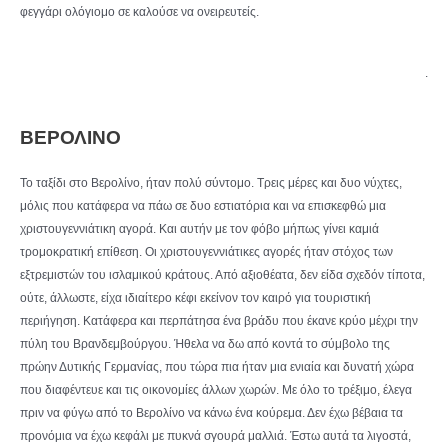
φεγγάρι ολόγιομο σε καλούσε να ονειρευτείς.
.
ΒΕΡΟΛΙΝΟ
Το ταξίδι στο Βερολίνο, ήταν πολύ σύντομο. Τρεις μέρες και δυο νύχτες,
μόλις που κατάφερα να πάω σε δυο εστιατόρια και να επισκεφθώ μια
χριστουγεννιάτικη αγορά. Και αυτήν με τον φόβο μήπως γίνει καμιά
τρομοκρατική επίθεση. Οι χριστουγεννιάτικες αγορές ήταν στόχος των
εξτρεμιστών του ισλαμικού κράτους. Από αξιοθέατα, δεν είδα σχεδόν τίποτα,
ούτε, άλλωστε, είχα ιδιαίτερο κέφι εκείνον τον καιρό για τουριστική
περιήγηση. Κατάφερα και περπάτησα ένα βράδυ που έκανε κρύο μέχρι την
πύλη του Βρανδεμβούργου. Ήθελα να δω από κοντά το σύμβολο της
πρώην Δυτικής Γερμανίας, που τώρα πια ήταν μια ενιαία και δυνατή χώρα
που διαφέντευε και τις οικονομίες άλλων χωρών. Με όλο το τρέξιμο, έλεγα
πριν να φύγω από το Βερολίνο να κάνω ένα κούρεμα. Δεν έχω βέβαια τα
προνόμια να έχω κεφάλι με πυκνά σγουρά μαλλιά. Έστω αυτά τα λιγοστά,