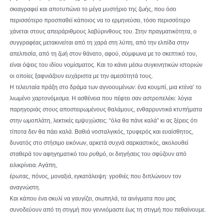
σκιαγραφεί και αποτυπώνει το μέγα μυστήριο της ζωής, που όσο
περισσότερο προσπαθεί κάποιος να το ερμηνεύσει, τόσο περισσότερο
χάνεται στους απειράριθμους λαβύρινθους του. Στην πραγματικότητα, ο
συγγραφέας μετακινείται από τη χαρά στη λύπη, από την ελπίδα στην
απελπισία, από τη ζωή στον θάνατο, αφού, σύμφωνα με το σκεπτικό του,
είναι όψεις του ιδίου νομίσματος. Και το κάνει μέσω συγκινητικών ιστοριών
οι οποίες ξαφνιάζουν ευχάριστα με την αμεσότητά τους.
Η τελευταία πράξη στο δράμα των αγνοουμένων: ένα κουμπί, μια κτένα’ το
λιωμένο χαρτονόμισμα. Η ασθένεια που πέφτει σαν αστροπελέκι: λόγια
παρηγοριάς στους αποστειρωμένους θαλάμους, ενθαρρυντικά κτυπήματα
στην ωμοπλάτη, λεκτικές εμψυχώσεις: “όλα θα πάνε καλά” κι ας ξέρεις ότι
τίποτα δεν θα πάει καλά. Βαθιά νοσταλγικός, τρυφερός και ευαίσθητος,
δυνατός στο στήσιμο εικόνων, αρκετά συχνά σαρκαστικός, ακολουθεί
σταθερά τον αφηγηματικό του ρυθμό, οι διηγήσεις του σφύζουν από
ειλικρίνεια. Αγάπη,
έρωτας, πόνος, μοναξιά, εγκατάλειψη: γροθιές που διπλώνουν τον
αναγνώστη.
Και κάπου ένα σκυλί να γαυγίζει, σιωπηλά, τα αινίγματα που μας
συνοδεύουν από τη στιγμή που γεννιόμαστε έως τη στιγμή που πεθαίνουμε.