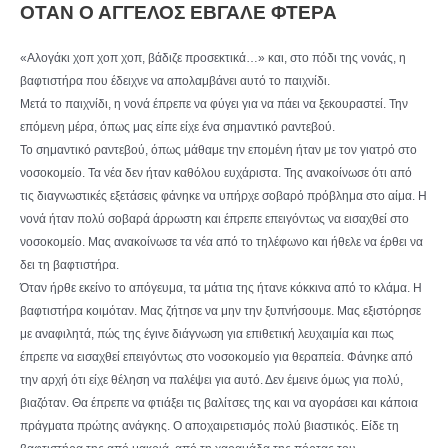
ΟΤΑΝ Ο ΑΓΓΕΛΟΣ ΕΒΓΑΛΕ ΦΤΕΡΑ
«Αλογάκι χοπ χοπ χοπ, βάδιζε προσεκτικά…» και, στο πόδι της νονάς, η
βαφτιστήρα που έδειχνε να απολαμβάνει αυτό το παιχνίδι.
Μετά το παιχνίδι, η νονά έπρεπε να φύγει για να πάει να ξεκουραστεί. Την
επόμενη μέρα, όπως μας είπε είχε ένα σημαντικό ραντεβού.
Το σημαντικό ραντεβού, όπως μάθαμε την επομένη ήταν με τον γιατρό στο
νοσοκομείο. Τα νέα δεν ήταν καθόλου ευχάριστα. Της ανακοίνωσε ότι από
τις διαγνωστικές εξετάσεις φάνηκε να υπήρχε σοβαρό πρόβλημα στο αίμα. Η
νονά ήταν πολύ σοβαρά άρρωστη και έπρεπε επειγόντως να εισαχθεί στο
νοσοκομείο. Μας ανακοίνωσε τα νέα από το τηλέφωνο και ήθελε να έρθει να
δει τη βαφτιστήρα.
Όταν ήρθε εκείνο το απόγευμα, τα μάτια της ήτανε κόκκινα από το κλάμα. Η
βαφτιστήρα κοιμόταν. Μας ζήτησε να μην την ξυπνήσουμε. Μας εξιστόρησε
με αναφιλητά, πώς της έγινε διάγνωση για επιθετική λευχαιμία και πως
έπρεπε να εισαχθεί επειγόντως στο νοσοκομείο για θεραπεία. Φάνηκε από
την αρχή ότι είχε θέληση να παλέψει για αυτό. Δεν έμεινε όμως για πολύ,
βιαζόταν. Θα έπρεπε να φτιάξει τις βαλίτσες της και να αγοράσει και κάποια
πράγματα πρώτης ανάγκης. Ο αποχαιρετισμός πολύ βιαστικός. Είδε τη