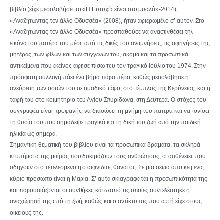
βιβλίο (είχε μεσολαβήσει το «Η Ευτυχία είναι στο μυαλό»-2014),
«Αναζητώντας τον άλλο Οδυσσέα» (2008), ήταν αφιερωμένο σ’ αυτόν. Στο
«Αναζητώντας τον άλλο Οδυσσέα» προσπαθούσε να ανασυνθέσει την
εικόνα του πατέρα του μέσα από τις δικές του αναμνήσεις, τις αφηγήσεις της
μητέρας, των φίλων και των συγγενών του, ακόμα και τα προσωπικά
αντικείμενα που εκείνος άφησε πίσω του τον τραγικό Ιούλιο του 1974. Στην
πρόσφατη συλλογή πάει ένα βήμα πάρα πέρα, καθώς μεσολάβησε η
ανεύρεση των οστών του σε ομαδικό τάφο, στο Τέμπλος της Κερύνειας, και η
ταφή του στο κοιμητήριο του Αγίου Σπυρίδωνα, στη Δευτερά. Ο στόχος του
συγγραφέα είναι προφανής: να διασώσει τη μνήμη του πατέρα και να τονίσει
τη θυσία του που σημάδεψε τραγικά και τη δική του ζωή από την παιδική
ηλικία ώς σήμερα.
Σημαντική θεματική του βιβλίου είναι τα προσωπικά δράματα, τα σκληρά
κτυπήματα της μοίρας που δοκιμάζουν τους ανθρώπους, οι ασθένειες που
οδηγούν στο τετελεσμένο ή ο αιφνίδιος θάνατος. Σε μια σειρά από κείμενα,
κύριο πρόσωπο είναι η Μαρία. Σ’ αυτά σκιαγραφείται η προσωπικότητά της
και παρουσιάζονται οι συνθήκες κάτω από τις οποίες συντελέστηκε η
αναχώρησή της από τη ζωή, καθώς και ο αντίκτυπος που αυτή είχε στους
οικείους της.