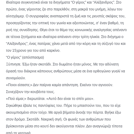
Ιδιαίτερα συγκινητικά είναι τα διηγήματα “Ο γέρος” και “Αλέξανδρος”. Στο
πρώτο, ένας γέροντας ζει στο παρελθόν, στη μακρά του μνήμη, λόγω του
αλτσχάιμερ. Ο συγγραφέας αναπαριστά τη ζωή και τις ρευστές σκέψεις του,
προσεγγίζοντας την οπτική του γωνία και αξιοποιώντας, σ’ έναν βαθμό, τη
ροή της συνείδησης. Θίγει έτσι το θέμα της κοινωνικής αναλγησίας απέναντι
σε τέτοια ζητήματα και ιδιαίτερα απέναντι στην τρίτη ηλικία. Στο διήγημα ο
“Αλέξανδρος”, ένας πατέρας χάνει μετά από την κόρη και τη σύζυγό του και
τον 15χρονο γιο του από καρκίνο.
“Ο γέρος” (απόσπασμα)
Ξύπνησε. Έξω ήταν σκοτάδι. Στο δωμάτιο ήταν μόνος. Με την αδύνατη
όρασή του διέκρινε κάποιους ανθρώπους μέσα σε ένα ορθογώνιο γυαλί να
συνομιλούν.
«Ποιοι είσαστε;» Δεν παίρνει καμία απάντηση. Εκείνοι τον αγνοούν.
Συνεχίζουν την κουβέντα τους.
«Πού είμαι;» διερωτάται. «Αυτό δεν είναι το σπίτι μου».
Σηκώθηκε έβαλε τις παντόφλες του. Πήρε το μπαστούνι του, που το είχε
ακουμπισμένο στον τοίχο. Με αργά βήματα άνοιξε την πόρτα. Βγήκε έξω
στον δρόμο. Σκοτάδι. Νεκρική σιγή. Οι φωνές των ανθρώπων που
βρίσκονταν μέσα στο κουτί δεν ακούγονται πλέον. Δεν αναγνώριζε τίποτα
από τη γειτονιά.