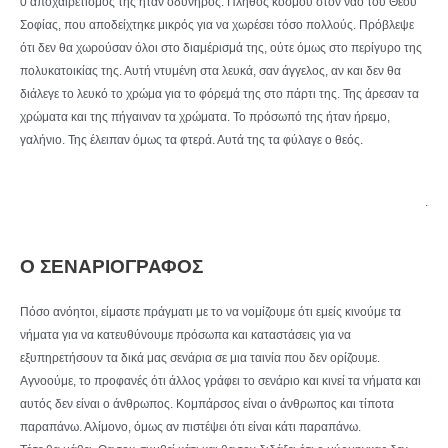
0 αποχαιρετισμός της ήταν οδυνηρός. Πλήθος κόσμου στον ναό του Θεού
Σοφίας, που αποδείχτηκε μικρός για να χωρέσει τόσο πολλούς. Πρόβλεψε
ότι δεν θα χωρούσαν όλοι στο διαμέρισμά της, ούτε όμως στο περίγυρο της
πολυκατοικίας της. Αυτή ντυμένη στα λευκά, σαν άγγελος, αν και δεν θα
διάλεγε το λευκό το χρώμα για το φόρεμά της στο πάρτι της. Της άρεσαν τα
χρώματα και της πήγαιναν τα χρώματα. Το πρόσωπό της ήταν ήρεμο,
γαλήνιο. Της έλειπαν όμως τα φτερά. Αυτά της τα φύλαγε ο θεός.
.
Ο ΣΕΝΑΡΙΟΓΡΑΦΟΣ
Πόσο ανόητοι, είμαστε πράγματι με το να νομίζουμε ότι εμείς κινούμε τα
νήματα για να κατευθύνουμε πρόσωπα και καταστάσεις για να
εξυπηρετήσουν τα δικά μας σενάρια σε μια ταινία που δεν ορίζουμε.
Αγνοούμε, το προφανές ότι άλλος γράφει το σενάριο και κινεί τα νήματα και
αυτός δεν είναι ο άνθρωπος. Κομπάρσος είναι ο άνθρωπος και τίποτα
παραπάνω. Αλίμονο, όμως αν πιστέψει ότι είναι κάτι παραπάνω.