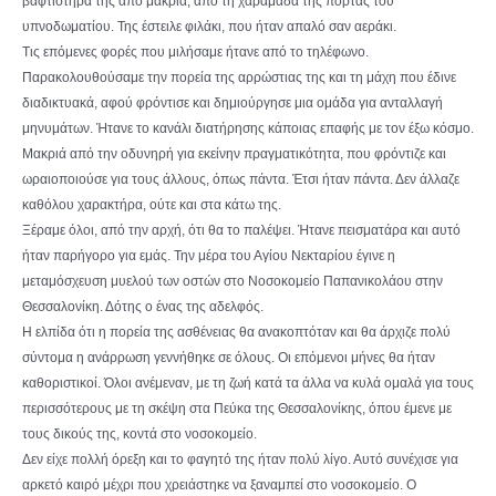
βαφτιστήρα της από μακριά, από τη χαραμάδα της πόρτας του
υπνοδωματίου. Της έστειλε φιλάκι, που ήταν απαλό σαν αεράκι.
Τις επόμενες φορές που μιλήσαμε ήτανε από το τηλέφωνο.
Παρακολουθούσαμε την πορεία της αρρώστιας της και τη μάχη που έδινε
διαδικτυακά, αφού φρόντισε και δημιούργησε μια ομάδα για ανταλλαγή
μηνυμάτων. Ήτανε το κανάλι διατήρησης κάποιας επαφής με τον έξω κόσμο.
Μακριά από την οδυνηρή για εκείνην πραγματικότητα, που φρόντιζε και
ωραιοποιούσε για τους άλλους, όπως πάντα. Έτσι ήταν πάντα. Δεν άλλαζε
καθόλου χαρακτήρα, ούτε και στα κάτω της.
Ξέραμε όλοι, από την αρχή, ότι θα το παλέψει. Ήτανε πεισματάρα και αυτό
ήταν παρήγορο για εμάς. Την μέρα του Αγίου Νεκταρίου έγινε η
μεταμόσχευση μυελού των οστών στο Νοσοκομείο Παπανικολάου στην
Θεσσαλονίκη. Δότης ο ένας της αδελφός.
Η ελπίδα ότι η πορεία της ασθένειας θα ανακοπτόταν και θα άρχιζε πολύ
σύντομα η ανάρρωση γεννήθηκε σε όλους. Οι επόμενοι μήνες θα ήταν
καθοριστικοί. Όλοι ανέμεναν, με τη ζωή κατά τα άλλα να κυλά ομαλά για τους
περισσότερους με τη σκέψη στα Πεύκα της Θεσσαλονίκης, όπου έμενε με
τους δικούς της, κοντά στο νοσοκομείο.
Δεν είχε πολλή όρεξη και το φαγητό της ήταν πολύ λίγο. Αυτό συνέχισε για
αρκετό καιρό μέχρι που χρειάστηκε να ξαναμπεί στο νοσοκομείο. Ο