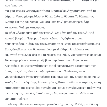
επιμένουν ότι «μαζί τα φάγαμε». Πώς είναι δυνατόν; Πότε τα φάγαμε; Εμείς
πού ήμασταν;
Μα φυσικά εμείς δεν φάγαμε τίποτα. Νηστικοί αλλά χορτασμένοι από τα
ψέματα. Μπουχτίσαμε. Άλλοι οι θύτες, άλλα τα θύματα. Τα θύματα της
κλοπής και της ασυδοσίας. Θύματα μιας πολύ βαθιά διαβρωμένης
κοινωνίας. Μάθαμε κάτι, άραγε;
Το ψάρι, λένε βρομάει από την κεφαλή. Όχι μόνο από την κεφαλή. Από
παντού βρομάει. Πνίγομαι. 0 πρώην Διοικητής δήλωνε στους
δημοσιογράφους, όταν τον έβγαλαν από τη φυλακή, ότι αναπνέει ελεύθερα.
Εμείς δεν βλέπω πότε θα αναπνεύσουμε ελεύθερα. Απολύσανε τον
καθηγητή στερώντας όλα του τα δικαιώματα, δήθεν για πειθαρχικό αδίκημα.
Τον κατηγορήσανε, τάχα για εξύβριση προϊσταμένου. Στήσανε και
Δικαστήριο. Τους είπε γλείφτες και αυτοί βαλθήκανε να κατασπαράξουν
όπως τους γύπες. Θίγηκε η αξιοπρέπειά τους. Οι γλείφτες και οι
γυμνοσάλιαγκες έχουν αξιοπρέπεια; Παύσανε, λέει, τον δημοτικό σύμβουλο
επειδή δεν ήταν δημότης. Ήτανε ο μόνος; Κατά τα άλλα οι ανακρίσεις για την
κατάρρευση της οικονομίας συνεχίζονται, όπως συνεχίζονται και τα έργα για
ανάπλαση της πλατείας Ελευθερίας, η διερεύνηση των σκανδάλων του
χρηματιστηρίου, η
απόδοση ευθυνών για το αεροπορικό δυστύχημα της ΗΛΙΟΣ, η απόδοση