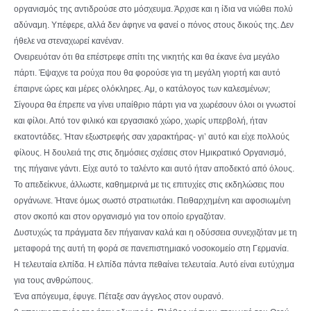
οργανισμός της αντιδρούσε στο μόσχευμα. Άρχισε και η ίδια να νιώθει πολύ
αδύναμη. Υπέφερε, αλλά δεν άφηνε να φανεί ο πόνος στους δικούς της. Δεν
ήθελε να στεναχωρεί κανέναν.
Ονειρευόταν ότι θα επέστρεφε σπίτι της νικητής και θα έκανε ένα μεγάλο
πάρτι. Έψαχνε τα ρούχα που θα φορούσε για τη μεγάλη γιορτή και αυτό
έπαιρνε ώρες και μέρες ολόκληρες. Αμ, ο κατάλογος των καλεσμένων;
Σίγουρα θα έπρεπε να γίνει υπαίθριο πάρτι για να χωρέσουν όλοι οι γνωστοί
και φίλοι. Από τον φιλικό και εργασιακό χώρο, χωρίς υπερβολή, ήταν
εκατοντάδες. Ήταν εξωστρεφής σαν χαρακτήρας- γι’ αυτό και είχε πολλούς
φίλους. Η δουλειά της στις δημόσιες σχέσεις στον Ημικρατικό Οργανισμό,
της πήγαινε γάντι. Είχε αυτό το ταλέντο και αυτό ήταν αποδεκτό από όλους.
Το απεδείκνυε, άλλωστε, καθημερινά με τις επιτυχίες στις εκδηλώσεις που
οργάνωνε. Ήτανε όμως σωστό στρατιωτάκι. Πειθαρχημένη και αφοσιωμένη
στον σκοπό και στον οργανισμό για τον οποίο εργαζόταν.
Δυστυχώς τα πράγματα δεν πήγαιναν καλά και η οδύσσεια συνεχιζόταν με τη
μεταφορά της αυτή τη φορά σε πανεπιστημιακό νοσοκομείο στη Γερμανία.
Η τελευταία ελπίδα. Η ελπίδα πάντα πεθαίνει τελευταία. Αυτό είναι ευτύχημα
για τους ανθρώπους.
Ένα απόγευμα, έφυγε. Πέταξε σαν άγγελος στον ουρανό.