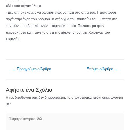
«Μα πού πήγαν όλοι;»
«Δεν υπήρχε κανείς να ρωτήσει πώς να πάει στο σπίτι του. Περπατούσε
αργά στην άκρη του δρόμου με στήριγμα το μπαστούνι του. Έφτασε στο
καντούνι που βρισκόταν ένα τσιμεντένιο σπίτι. Παλαιότερα ήταν
πλινθόκτιστο και ήτανε το σπίτι της αδελφής του, της Χριστίνας του
Συμεού».
Πλοήγηση
←
Προηγούμενο Άρθρο
Επόμενο Άρθρο
→
άρθρων
Αφήστε ένα Σχόλιο
Η ηλ. διεύθυνση σας δεν δημοσιεύεται.
Τα υποχρεωτικά πεδία σημειώνονται
με
*
Πληκτρολογήστε
εδώ..