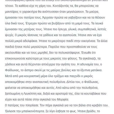
τέτοιο. Το καθένα είχε τη χάρη του. Κοιτάζοντάς τα, θα μπορούσες να
μαντέψεις τι χαρακτήρα θα ανέπτυσσαν όταν μεγαλώσουν. Τα μαύρα,
έμοιασαν του πατέρα τους. Άρχισαν πρώτα να γαβγίζουν και να τα θέλουν
όλα δικά τους. Έτρεχαν πρώτα να βυζάξουν από τη μαμά τους. Τα λευκά
έμοιασαν της μητέρας τους. Ήτανε πιο ήσυχα, γλυκά, συμπαθητικά, λεπτές
ψυχές. 0 μικρός Ιάσονας τα χαΐδευε και τα αγαπούσε. Ήτανε σαν να έχει
πολλά μικρά αδελφάκια. Ήτανε το μικρότερο παιδί στην οικογένεια. Τα άλλα
παιδιά ήτανε πολύ μεγαλύτερα. Παρόλο που προσπαθούσε να τους
ακολουθάει και να τους μιμηθεί, δεν τα πολυκατάφερνε. Ένιωθε ότι
επικοινωνούσε καλύτερα με τους μικρούς του φίλους. Τα αγκάλιαζε, τα
χάιδευε και αυτά δέχονταν απλόχερα την αγάπη του. Η αδυναμία του, ο
Φαίδωνας, το άσπρο σκυλί με τις μαύρες βούλες και τα έξυπνα ματάκια.
Μετά από μια κουραστική μέρα όλο τρέξιμο και παιχνίδι ο μικρός
αποκοιμήθηκε στην αναπαυτική πολυθρόνα. Δίπλα του, ο Φαίδωνας,
φαίνεται να αποκοιμήθηκε και αυτός. Από κάτω από την πολυθρόνα,
ξαπλωμένη η Λευκίππη και, δεξιά και αριστερά της, όλα τα κουταβάκια που
είχαν και αυτά πέσει στην αγκαλιά του Μορφέα.
0 πατέρας του πλησίασε. Τον πήρε αγκαλιά για να τον βάλει στο κρεβάτι του.
Έκλεισε την μπαλκονόπορτα. Σε λίγο έσβησε το φως. Ήτανε βράδυ, το