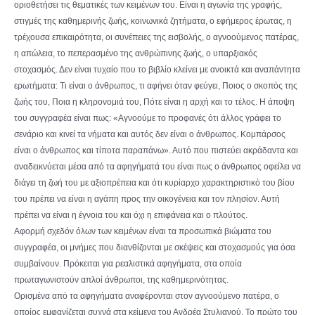
οριοθετήσει τις θεματικές των κειμένων του. Είναι η αγωνία της γραφής,
στιγμές της καθημερινής ζωής, κοινωνικά ζητήματα, ο εφήμερος έρωτας, η
τρέχουσα επικαιρότητα, οι συνέπειες της εισβολής, ο αγνοούμενος πατέρας,
η απώλεια, το πεπερασμένο της ανθρώπινης ζωής, ο υπαρξιακός
στοχασμός. Δεν είναι τυχαίο που το βιβλίο κλείνει με ανοικτά και αναπάντητα
ερωτήματα: Τι είναι ο άνθρωπος, τι αφήνει όταν φεύγει, Ποιος ο σκοπός της
ζωής του, Ποια η κληρονομιά του, Πότε είναι η αρχή και το τέλος. Η άποψη
του συγγραφέα είναι πως: «Αγνοούμε το προφανές ότι άλλος γράφει το
σενάριο και κινεί τα νήματα και αυτός δεν είναι ο άνθρωπος. Κομπάρσος
είναι ο άνθρωπος και τίποτα παραπάνω». Αυτό που πιστεύει ακράδαντα και
αναδεικνύεται μέσα από τα αφηγήματά του είναι πως ο άνθρωπος οφείλει να
διάγει τη ζωή του με αξιοπρέπεια και ότι κυρίαρχο χαρακτηριστικό του βίου
του πρέπει να είναι η αγάπη προς την οικογένεια και τον πλησίον. Αυτή
πρέπει να είναι η έγνοια του και όχι η επιφάνεια και ο πλούτος.
Αφορμή σχεδόν όλων των κειμένων είναι τα προσωπικά βιώματα του
συγγραφέα, οι μνήμες που διανθίζονται με σκέψεις και στοχασμούς για όσα
συμβαίνουν. Πρόκειται για ρεαλιστικά αφηγήματα, στα οποία
πρωταγωνιστούν απλοί άνθρωποι, της καθημερινότητας.
Ορισμένα από τα αφηγήματα αναφέρονται στον αγνοούμενο πατέρα, ο
οποίος εμφανίζεται συχνά στα κείμενα του Ανδρέα Στυλιανού. Το πρώτο του