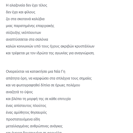
Η αλαζονεία δεν έχει τέλος
δεν έχει και φίλους
ζει στα σκοτεινά καλύβια
μιας παρατημένης επαρχιακής
σύζευξης νεόπλουτων
αναπτύσσεται στα σαλόνια
καλών κοινωνιών υπό τους ήχους ακριβών κρυστάλλων
και τρέφεται με τον ιδρώτα της αγωνίας για αναγνώριση.
Ονειρεύεται να κατακτήσει μια Νέα Γη
απάτητα όρη, να καρφώσει στα σπλάχνα τους σημαίες
και να φωτογραφηθεί δίπλα σε ήρωες πολέμου
αναζητά το ύψος
και βλέπει τη μορφή της σε κάθε επιτυχία
ένας απίστευτος πλούτος
ένας αμύθητος θησαυρός
προστατευόμενα είδη
μεταλλαγμένες ανθρώπινες ανάγκες
και όνειρα βουτηγμένα σε φορμόλη.