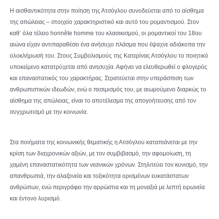
Η αισθαντικότητα στην ποίηση της Ατσόγλου συνοδεύεται από το αίσθημα
της απώλειας – στοιχείο χαρακτηριστικό και αυτό του ρομαντισμού. Στον
καθ’ όλα τέλειο honnête homme του κλασικισμού, oι ρομαντικοί του 18ου
αιώνα είχαν αντιπαραθέσει ένα ανήσυχο πλάσμα που έψαχνε αδιάκοπα την
ολοκλήρωσή του. Στους Συμβολισμούς της Κατερίνας Ατσόγλου το ποιητικό
υποκείμενο κατατρύχεται από ανησυχία. Αφήνει να ελευθερωθεί ο φλογερός
και επαναστατικός του χαρακτήρας. Στρατεύεται στην υπεράσπιση των
ανθρωπιστικών ιδεωδών, ενώ ο πεσιμισμός του, με αιωρούμενο διαρκώς το
αίσθημα της απώλειας, είναι το αποτέλεσμα της απογοήτευσης από τον
συγχρωτισμό με την κοινωνία.
Στα ποιήματα της κοινωνικής θεματικής η Ατσόγλου καταπιάνεται με την
κρίση των διαχρονικών αξιών, με τον συμβιβασμό, την αφομοίωση, τη
χαμένη επαναστατικότητα των νεανικών χρόνων. Στηλιτεύει τον κυνισμό, την
απανθρωπιά, την αλαζονεία και τοξικότητα ορισμένων ευκατάστατων
ανθρώπων, ενώ περιγράφει την αρρώστια και τη μοναξιά με λεπτή ειρωνεία
και έντονο λυρισμό.