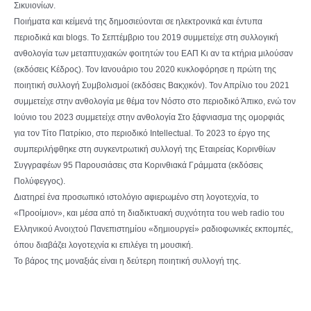
Σικυιονίων.
Ποιήματα και κείμενά της δημοσιεύονται σε ηλεκτρονικά και έντυπα
περιοδικά και blogs. Το Σεπτέμβριο του 2019 συμμετείχε στη συλλογική
ανθολογία των μεταπτυχιακών φοιτητών του ΕΑΠ Κι αν τα κτήρια μιλούσαν
(εκδόσεις Κέδρος). Τον Ιανουάριο του 2020 κυκλοφόρησε η πρώτη της
ποιητική συλλογή Συμβολισμοί (εκδόσεις Βακχικόν). Τον Απρίλιο του 2021
συμμετείχε στην ανθολογία με θέμα τον Νόστο στο περιοδικό Άπικο, ενώ τον
Ιούνιο του 2023 συμμετείχε στην ανθολογία Στο ξάφνιασμα της ομορφιάς
για τον Τίτο Πατρίκιο, στο περιοδικό Intellectual. Το 2023 το έργο της
συμπεριλήφθηκε στη συγκεντρωτική συλλογή της Εταιρείας Κορινθίων
Συγγραφέων 95 Παρουσιάσεις στα Κορινθιακά Γράμματα (εκδόσεις
Πολύφεγγος).
Διατηρεί ένα προσωπικό ιστολόγιο αφιερωμένο στη λογοτεχνία, το
«Προοίμιον», και μέσα από τη διαδικτυακή συχνότητα του web radio του
Ελληνικού Ανοιχτού Πανεπιστημίου «δημιουργεί» ραδιοφωνικές εκπομπές,
όπου διαβάζει λογοτεχνία κι επιλέγει τη μουσική.
Το βάρος της μοναξιάς είναι η δεύτερη ποιητική συλλογή της.