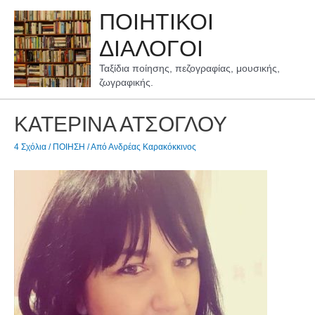
Μετάβαση
ΠΟΙΗΤΙΚΟΙ
στο
περιεχόμενο
ΔΙΑΛΟΓΟΙ
Ταξίδια ποίησης, πεζογραφίας, μουσικής,
ζωγραφικής.
ΚΑΤΕΡΙΝΑ ΑΤΣΟΓΛΟΥ
4 Σχόλια
/
ΠΟΙΗΣΗ
/ Από
Ανδρέας Καρακόκκινος