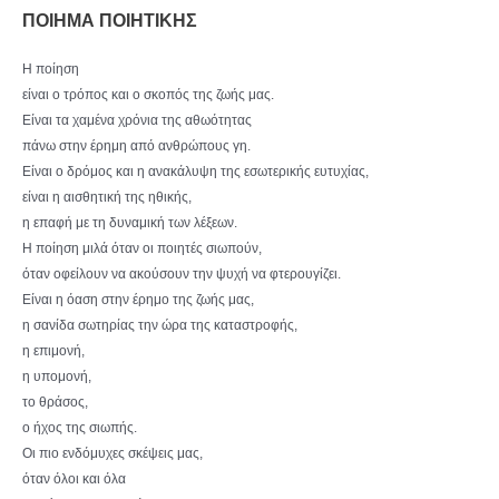
ΠΟΙΗΜΑ ΠΟΙΗΤΙΚΗΣ
Η ποίηση
είναι ο τρόπος και ο σκοπός της ζωής μας.
Είναι τα χαμένα χρόνια της αθωότητας
πάνω στην έρημη από ανθρώπους γη.
Είναι ο δρόμος και η ανακάλυψη της εσωτερικής ευτυχίας,
είναι η αισθητική της ηθικής,
η επαφή με τη δυναμική των λέξεων.
Η ποίηση μιλά όταν οι ποιητές σιωπούν,
όταν οφείλουν να ακούσουν την ψυχή να φτερουγίζει.
Είναι η όαση στην έρημο της ζωής μας,
η σανίδα σωτηρίας την ώρα της καταστροφής,
η επιμονή,
η υπομονή,
το θράσος,
ο ήχος της σιωπής.
Οι πιο ενδόμυχες σκέψεις μας,
όταν όλοι και όλα