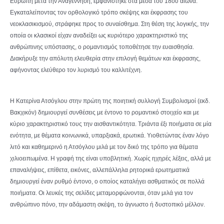
Ευρώπη μετά την Αναγέννηση, εμφανίστηκε στα μέσα του 18ου αιώνα.
Εγκαταλείποντας τον ορθολογικό τρόπο σκέψης και έκφρασης του
νεοκλασικισμού, στράφηκε προς το συναίσθημα. Στη θέση της λογικής, την
οποία οι κλασικοί είχαν αναδείξει ως κυριότερο χαρακτηριστικό της
ανθρώπινης υπόστασης, ο ρομαντισμός τοποθέτησε την ευαισθησία.
Διακήρυξε την απόλυτη ελευθερία στην επιλογή θεμάτων και έκφρασης,
αφήνοντας ελεύθερο τον λυρισμό του καλλιτέχνη.
Η Κατερίνα Ατσόγλου στην πρώτη της ποιητική συλλογή Συμβολισμοί (εκδ.
Βακχικόν) δημιουργεί συνθέσεις με έντονο το ρομαντικό στοιχείo και με
κύριο χαρακτηριστικό τους την αισθαντικότητα. Τριάντα έξι ποιήματα σε μία
ενότητα, με θέματα κοινωνικά, υπαρξιακά, ερωτικά. Υιοθετώντας έναν λόγο
λιτό και καθημερινό η Ατσόγλου μιλά με τον δικό της τρόπο για θέματα
χιλιοειπωμένα. Η γραφή της είναι υποβλητική. Χωρίς ηχηρές λέξεις, αλλά με
επαναλήψεις, επίθετα, εικόνες, αλλεπάλληλα ρητορικά ερωτηματικά
δημιουργεί έναν ρυθμό έντονο, ο οποίος καταλήγει ασθματικός σε πολλά
ποιήματα. Οι λευκές της σελίδες μεταμορφώνονται, όταν μιλά για τον
ανθρώπινο πόνο, την αδάμαστη σκέψη, το άγνωστο ή δυστοπικό μέλλον.