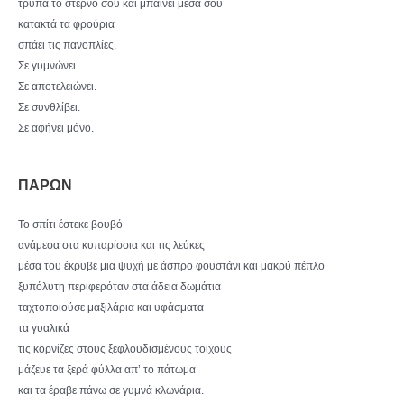
τρυπά το στέρνο σου και μπαίνει μέσα σου
κατακτά τα φρούρια
σπάει τις πανοπλίες.
Σε γυμνώνει.
Σε αποτελειώνει.
Σε συνθλίβει.
Σε αφήνει μόνο.
ΠΑΡΩΝ
Το σπίτι έστεκε βουβό
ανάμεσα στα κυπαρίσσια και τις λεύκες
μέσα του έκρυβε μια ψυχή με άσπρο φουστάνι και μακρύ πέπλο
ξυπόλυτη περιφερόταν στα άδεια δωμάτια
ταχτοποιούσε μαξιλάρια και υφάσματα
τα γυαλικά
τις κορνίζες στους ξεφλουδισμένους τοίχους
μάζευε τα ξερά φύλλα απ’ το πάτωμα
και τα έραβε πάνω σε γυμνά κλωνάρια.