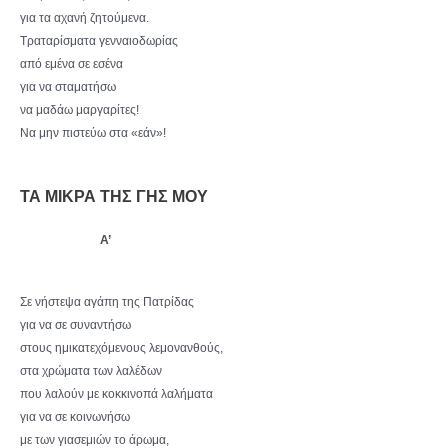
για τα αχανή ζητούμενα.
Τραταρίσματα γενναιοδωρίας
από εμένα σε εσένα
για να σταματήσω
να μαδάω μαργαρίτες!
Να μην πιστεύω στα «εάν»!
ΤΑ ΜΙΚΡΑ ΤΗΣ ΓΗΣ ΜΟΥ
Α’
Σε νήστεψα αγάπη της Πατρίδας
για να σε συναντήσω
στους ημικατεχόμενους λεμονανθούς,
στα χρώματα των λαλέδων
που λαλούν με κοκκινοπά λαλήματα
για να σε κοινωνήσω
με των γιασεμιών το άρωμα,