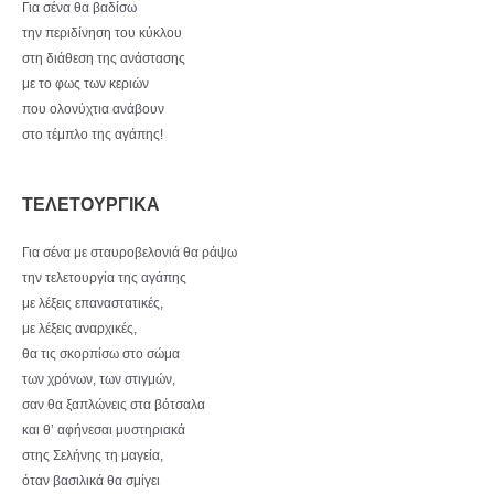
Για σένα θα βαδίσω
την περιδίνηση του κύκλου
στη διάθεση της ανάστασης
με το φως των κεριών
που ολονύχτια ανάβουν
στο τέμπλο της αγάπης!
ΤΕΛΕΤΟΥΡΓΙΚΑ
Για σένα με σταυροβελονιά θα ράψω
την τελετουργία της αγάπης
με λέξεις επαναστατικές,
με λέξεις αναρχικές,
θα τις σκορπίσω στο σώμα
των χρόνων, των στιγμών,
σαν θα ξαπλώνεις στα βότσαλα
και θ’ αφήνεσαι μυστηριακά
στης Σελήνης τη μαγεία,
όταν βασιλικά θα σμίγει