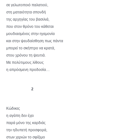
σε γελωτοποιό παλατιού,
στη ματαιότητα σπονδή
της αρχηγίας του βασιλιά,
που στον θρόνο του κάθεται
μουδιασμένος στην ηγεμονία
και στην ψευδαίσθηση πως πάντα
μπορεί το σκήπτρο να κρατά,
στου χρόνου τη ψευτιά.
Με πολύτιμους λίθους
η απρόσμενη προδοσία…
2
Κώδικες
η αγάπη δεν έχει
παρά μόνο της καρδιάς
την ηδυπετή προσφορά,
στων χεριών το σφίξιμο