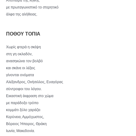
Απόπειρα της λήθης
με πρωταγωνιστικό το στερητικό
άλφα της αλήθειας.
ΠΟΘΟΥ ΤΟΠΙΑ
Χωρίς φτερά η σκέψη
στη γη οκλαδόν,
ανασηκώνει τον βολβό
και σκάνε οι λέξεις
γίνονται ονόματα
Αλέξανδρος, Ονήσιλλος, Ευαγόρας
σύντροφοι του λόγου.
Εικαστική έκφραση στο χώμα
με παράδοξο τρόπο
κομμάτι ξύλο χαράζει
Κερύνεια, Αμμόχωστος,
Βόρειος Ήπειρος, Θράκη
Ιωνία, Μακεδονία.