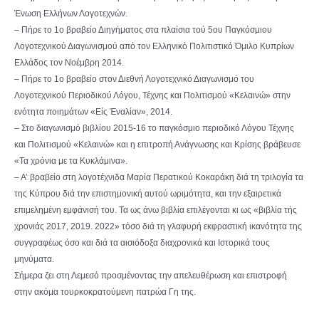
Ένωση Ελλήνων Λογοτεχνών.
– Πήρε το 1ο βραβείο Διηγήματος στα πλαίσια τού 5ου Παγκόσμιου
Λογοτεχνικού Διαγωνισμού από τον Ελληνικό Πολιτιστικό Όμιλο Κυπρίων
Ελλάδος τον Νοέμβρη 2014.
– Πήρε το 1ο βραβείο στον Διεθνή Λογοτεχνικό Διαγωνισμό του
Λογοτεχνικού Περιοδικού Λόγου, Τέχνης και Πολιτισμού «Κελαινώ» στην
ενότητα ποιημάτων «Είς Έναλίαν», 2014.
– Στο διαγωνισμό βιβλίου 2015-16 το παγκόσμιο περιοδικό Λόγου Τέχνης
και Πολιτισμού «Κελαινώ» και η επιτροπή Ανάγνωσης και Κρίσης βράβευσε
«Τα χρόνια με τα Κυκλάμινα».
– Α’ βραβείο στη λογοτέχνιδα Μαρία Περατικού Κοκαράκη διά τη τριλογία τα
της Κύπρου διά την επιστημονική αυτού ωριμότητα, και την εξαιρετικά
επιμελημένη εμφάνισή του. Τα ως άνω βιβλία επιλέγονται κι ως «βιβλία τής
χρονιάς 2017, 2019. 2022» τόσο διά τη γλαφυρή εκφραστική ικανότητα της
συγγραφέως όσο και διά τα αισιόδοξα διαχρονικά και Ιστορικά τους
μηνύματα.
Σήμερα ζει στη Λεμεσό προσμένοντας την απελευθέρωση και επιστροφή
στην ακόμα τουρκοκρατούμενη πατρώα Γη της.