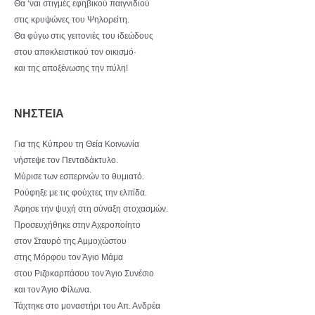
Θα ‘ναι στιγμές εφηβικού παιγνιδιού
στις κρυψώνες του Ψηλορείτη.
Θα φύγω στις γειτονιές του ιδεώδους
στου αποκλειστικού τον οικισμό·
και της αποξένωσης την πύλη!
ΝΗΣΤΕΙΑ
Για της Κύπρου τη Θεία Κοινωνία
νήστεψε τον Πενταδάκτυλο.
Μύρισε των εσπερινών το θυμιατό.
Ρούφηξε με τις φούχτες την ελπίδα.
Άφησε την ψυχή στη σύναξη στοχασμών.
Προσευχήθηκε στην Αχεροποίητο
στον Σταυρό της Αμμοχώστου
στης Μόρφου τον Άγιο Μάμα
στου Ριζοκαρπάσου τον Άγιο Συνέσιο
και τον Άγιο Φίλωνα.
Τάχτηκε στο μοναστήρι του Απ. Ανδρέα