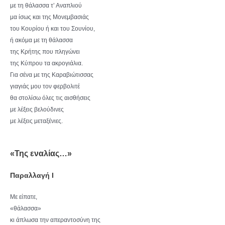
με τη θάλασσα τ’ Αναπλιού
μα ίσως και της Μονεμβασιάς
του Κουρίου ή και του Σουνίου,
ή ακόμα με τη θάλασσα
της Κρήτης που πληγώνει
της Κύπρου τα ακρογιάλια.
Για σένα με της Καραβιώτισσας
γιαγιάς μου τον φερβολιτέ
θα στολίσω όλες τις αισθήσεις
με λέξεις βελούδινες
με λέξεις μεταξένιες.
«Της εναλίας…»
Παραλλαγή I
Με είπατε,
«θάλασσα»
κι άπλωσα την απεραντοσύνη της