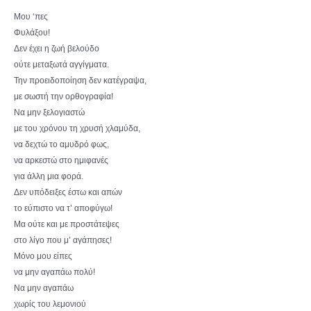
Μου ‘πες
Φυλάξου!
Δεν έχει η ζωή βελούδο
ούτε μεταξωτά αγγίγματα.
Την προειδοποίηση δεν κατέγραψα,
με σωστή την ορθογραφία!
Να μην ξελογιαστώ
με του χρόνου τη χρυσή χλαμύδα,
να δεχτώ το αμυδρό φως,
να αρκεστώ στο ημιφανές
για άλλη μια φορά.
Δεν υπόδειξες έστω και απών
το εύπιστο να τ’ αποφύγω!
Μα ούτε και με προστάτεψες
στο λίγο που μ’ αγάπησες!
Μόνο μου είπες
να μην αγαπάω πολύ!
Να μην αγαπάω
χωρίς του λεμονιού