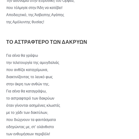
Την αδυναμία στην Ευρυδίκη του Ορφέα,
που τόλμησε στην Άδη να κατέβει!
Αποδειχτικό, της Άσβεστης Αγάπης
της Αμόλυντης θυσίας!
TO ΑΣΤΡΑΦΤΕΡΟ ΤΩΝ ΔΑΚΡΥΩΝ
Για σένα θα γράψω
την τελετουργία της αμυγδαλιάς
που ανθίζει καταχείμωνα,
διακτινίζοντας το λευκό φως
στην άκρη των ανθών της.
Για σένα θα καταγράψω,
το αστραφτερό των δακρύων
όταν γίνονται ασημένιες κλωστές
με το χάδι των δακτύλων,
που διώχνουν τα φαντάσματα
οδηγώντας με, στ’ ολάνθιστο
των ενθυμήσεων περιβόλι!