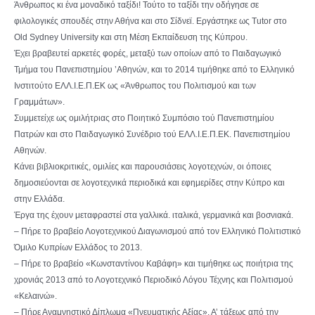
Άνθρωπος κι ένα μοναδικό ταξίδι! Τούτο το ταξίδι την οδήγησε σε
φιλολογικές σπουδές στην Αθήνα και στο Σίδνεϊ. Εργάστηκε ως Tutor στο
Old Sydney University και στη Μέση Εκπαίδευση της Κύπρου.
Έχει βραβευτεί αρκετές φορές, μεταξύ των οποίων από το Παιδαγωγικό
Τμήμα του Πανεπιστημίου ’Αθηνών, και το 2014 τιμήθηκε από το Ελληνικό
Ινστιτούτο ΕΛΛ.Ι.Ε.Π.ΕΚ ως «Άνθρωπος του Πολιτισμού και των
Γραμμάτων».
Συμμετείχε ως ομιλήτριας στο Ποιητικό Συμπόσιο τού Πανεπιστημίου
Πατρών και στο Παιδαγωγικό Συνέδριο τού ΕΛΛ.Ι.Ε.Π.ΕΚ. Πανεπιστημίου
Αθηνών.
Κάνει βιβλιοκριτικές, ομιλίες και παρουσιάσεις λογοτεχνών, οι όποιες
δημοσιεύονται σε λογοτεχνικά περιοδικά και εφημερίδες στην Κύπρο και
στην Ελλάδα.
Έργα της έχουν μεταφραστεί στα γαλλικά. ιταλικά, γερμανικά και βοσνιακά.
– Πήρε το βραβείο Λογοτεχνικού Διαγωνισμού από τον Ελληνικό Πολιτιστικό
Όμιλο Κυπρίων Ελλάδος το 2013.
– Πήρε το βραβείο «Κωνσταντίνου Καβάφη» και τιμήθηκε ως ποιήτρια της
χρονιάς 2013 από το Λογοτεχνικό Περιοδικό Λόγου Τέχνης και Πολιτισμού
«Κελαινώ».
– Πήρε Αναμνηστικό Δίπλωμα «Πνευματικής Αξίας». Α’ τάξεως από την