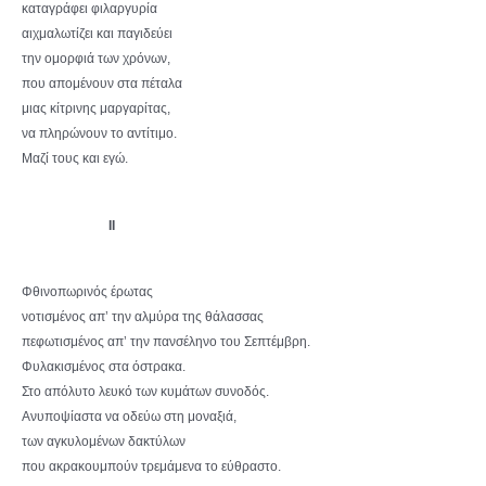
καταγράφει φιλαργυρία
αιχμαλωτίζει και παγιδεύει
την ομορφιά των χρόνων,
που απομένουν στα πέταλα
μιας κίτρινης μαργαρίτας,
να πληρώνουν το αντίτιμο.
Μαζί τους και εγώ.
II
Φθινοπωρινός έρωτας
νοτισμένος απ’ την αλμύρα της θάλασσας
πεφωτισμένος απ’ την πανσέληνο του Σεπτέμβρη.
Φυλακισμένος στα όστρακα.
Στο απόλυτο λευκό των κυμάτων συνοδός.
Ανυποψίαστα να οδεύω στη μοναξιά,
των αγκυλομένων δακτύλων
που ακρακουμπούν τρεμάμενα το εύθραστο.