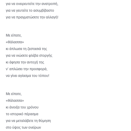
για να ονειρευτείτε την ανατροπή,
για να γευτείτε το ασυμβίβαστο
για να πραγματώσετε την αλλαγή!
Με είπατε,
«θάλασσα»
κι άπλωσα τη ζεστασιά της
για να νιώσετε φλέβα στοργής
κι άφησα την αντοχή της
ν’ απλώσει την προσφορά,
να γίνει αγίασμα του τόπου!
Με είπατε,
«θάλασσα»
κι άνοιξα του χρόνου
το ιστορικό πέρασμα
για να μεταλάβετε τη θύμηση
στο ύψος των ονείρων