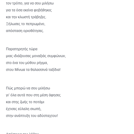
τον τρόπο, για να σου μιλήσω
για τα όσα εκείνα φοβήθηκες
και την κλωστή τράβηξες.
Ξήλωσες το πεπρωμένο,
απόσταση οριοθέτησες.
Παρατηρητής τώρα
μιας ιδιάζουσας μοναξιάς συμφώνων,
στο ένα του μύθου ρήγμα,
στου Μίνωα τα θαλασσινά ταξίδια!
Πώς μπορώ να σου μιλήσω
γι’ όλα αυτά που στη μέση άφησες
και στης ζωής το ποτάμι
έχτισες εύλαλη σιωπή,
στην ανάπτυξη του αδύσταχτου!