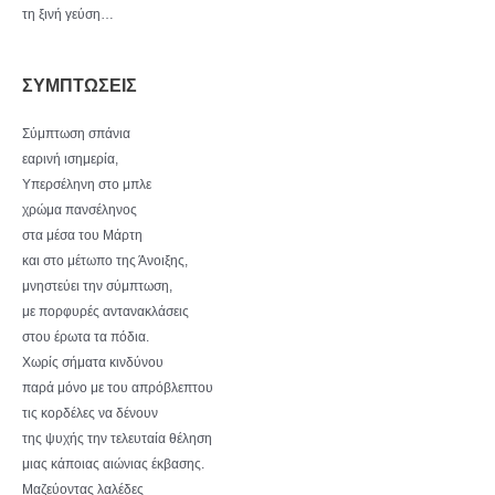
τη ξινή γεύση…
ΣΥΜΠΤΩΣΕΙΣ
Σύμπτωση σπάνια
εαρινή ισημερία,
Υπερσέληνη στο μπλε
χρώμα πανσέληνος
στα μέσα του Μάρτη
και στο μέτωπο της Άνοιξης,
μνηστεύει την σύμπτωση,
με πορφυρές αντανακλάσεις
στου έρωτα τα πόδια.
Χωρίς σήματα κινδύνου
παρά μόνο με του απρόβλεπτου
τις κορδέλες να δένουν
της ψυχής την τελευταία θέληση
μιας κάποιας αιώνιας έκβασης.
Μαζεύοντας λαλέδες