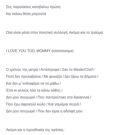
Στις παρελάσεις κατεβαίνω πρώτη
Να πιάσω θέση μπροστά
Όλα είναι μέσα στην ποιητική συλλογή. Ακόμη και το τραύμα:
I LOVE YOU TOO, MOMMY (απόσπασμα)
Ο χρόνος της μετρά / Αντίστροφα / Σαν το MasterChef /
Ποτέ δεν προλαβαίνει / Με φωνάζει / Δεν ξέρω τα βήματα /
Και δεν μ’ ενδιαφέρει να τα μάθω /
Έτσι κι αλλιώς όλα τα κάνω λάθος /
Δεν μου συγχωρεί / Που παντρεύτηκε στα δεκαεννιά /
Που έχω σφριγηλό κώλο / Και γαμιέμαι συχνά /
Δεν μου συγχωρεί / Που δεν είμαι η αδελφή μου
Ακόμη και η προσδοκία της αγάπης: