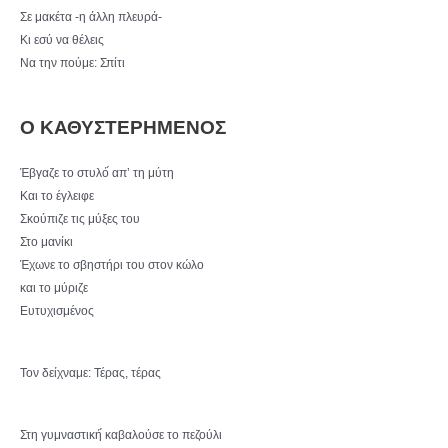
Σε μακέτα -η άλλη πλευρά-
Κι εσύ να θέλεις
Να την πούμε: Σπίτι
Ο ΚΑΘΥΣΤΕΡΗΜΕΝΟΣ
Έβγαζε το στυλό́ απ’ τη μύτη
Και το έγλειφε
Σκούπιζε τις μύξες του
Στο μανίκι
Έχωνε το σβηστήρι του στον κώλο
και το μύριζε
Ευτυχισμένος
Τον δείχναμε: Τέρας, τέρας
Στη γυμναστική́ καβαλούσε το πεζούλι