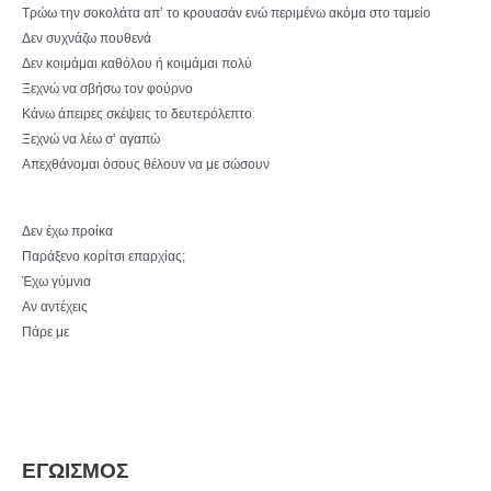
Τρώω την σοκολάτα απ’ το κρουασάν ενώ περιμένω ακόμα στο ταμείο
Δεν συχνάζω πουθενά
Δεν κοιμάμαι καθόλου ή κοιμάμαι πολύ
Ξεχνώ να σβήσω τον φούρνο
Κάνω άπειρες σκέψεις το δευτερόλεπτο
Ξεχνώ να λέω σ’ αγαπώ
Απεχθάνομαι όσους θέλουν να με σώσουν
Δεν έχω προίκα
Παράξενο κορίτσι επαρχίας;
Έχω γύμνια
Αν αντέχεις
Πάρε με
ΕΓΩΙΣΜΟΣ