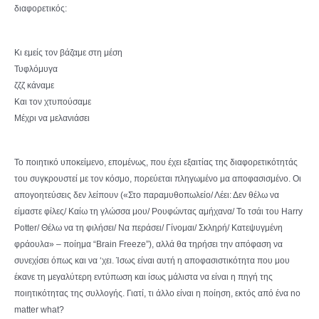
διαφορετικός:
Κι εμείς τον βάζαμε στη μέση
Τυφλόμυγα
ζζζ κάναμε
Και τον χτυπούσαμε
Μέχρι να μελανιάσει
Το ποιητικό υποκείμενο, επομένως, που έχει εξαιτίας της διαφορετικότητάς
του συγκρουστεί με τον κόσμο, πορεύεται πληγωμένο μα αποφασισμένο. Οι
απογοητεύσεις δεν λείπουν («Στο παραμυθοπωλείο/ Λέει: Δεν θέλω να
είμαστε φίλες/ Καίω τη γλώσσα μου/ Ρουφώντας αμήχανα/ Το τσάι του Harry
Potter/ Θέλω να τη φιλήσει/ Να περάσει/ Γίνομαι/ Σκληρή/ Κατεψυγμένη
φράουλα» – ποίημα “Brain Freeze”), αλλά θα τηρήσει την απόφαση να
συνεχίσει όπως και να ‘χει. Ίσως είναι αυτή η αποφασιστικότητα που μου
έκανε τη μεγαλύτερη εντύπωση και ίσως μάλιστα να είναι η πηγή της
ποιητικότητας της συλλογής. Γιατί, τι άλλο είναι η ποίηση, εκτός από ένα no
matter what?