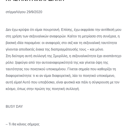
στίγμαΛόγου 29/9/2020
Δεν έχω κρύψει ότι είμαι πουριτανή. Επίσης, έχω εκφράσει την αντίθεσή μου
στη χρήση των σεξουαλικών αναφορών. Καίτοι τη μετρίασα στη συνέχεια, η
βασική ιδέα παραμένει: οι αναφορές στο σεξ και τη σεξουαλική ταυτότητα
γίνονται αποδεκτές ένεκα της διαπραγμάτευσής τους – και μόνο.
Στη δεύτερη αυτή συλλογή της Σμυρίλλη, η σεξουαλικότητα έχει αναπάντεχο
ρόλο: ξεφεύγει από την αυτοαναφορικότητά της και γίνεται όψη της
ταυτότητας του ποιητικού υποκειμένου. Γίνεται σημαία που καθορίζει τη
διαφορετικότητα: τι κι αν είμαι διαφορετική, λέει το ποιητικό υποκείμενο,
αυτή είμαι! Αυτό που υποβόσκει, είναι φυσικά και πάλι η σύγκρουση με τον
κόσμο, όπως στην πρώτη της ποιητική συλλογή.
BUSY DAY
– Τι θα κάνεις σήμερα;