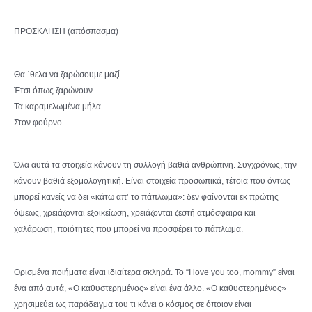
ΠΡΟΣΚΛΗΣΗ (απόσπασμα)
Θα ΄θελα να ζαρώσουμε μαζί
Έτσι όπως ζαρώνουν
Τα καραμελωμένα μήλα
Στον φούρνο
Όλα αυτά τα στοιχεία κάνουν τη συλλογή βαθιά ανθρώπινη. Συγχρόνως, την
κάνουν βαθιά εξομολογητική. Είναι στοιχεία προσωπικά, τέτοια που όντως
μπορεί κανείς να δει «κάτω απ’ το πάπλωμα»: δεν φαίνονται εκ πρώτης
όψεως, χρειάζονται εξοικείωση, χρειάζονται ζεστή ατμόσφαιρα και
χαλάρωση, ποιότητες που μπορεί να προσφέρει το πάπλωμα.
Ορισμένα ποιήματα είναι ιδιαίτερα σκληρά. Το “I love you too, mommy” είναι
ένα από αυτά, «Ο καθυστερημένος» είναι ένα άλλο. «Ο καθυστερημένος»
χρησιμεύει ως παράδειγμα του τι κάνει ο κόσμος σε όποιον είναι