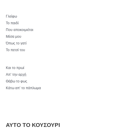
Γλείφω
Το παιδί
Που αποκοιμιέται
Μέσα μου
Όπως το γατί
Το πετσί του
Και το πρωί
Απ’ την αρχή
Θάβω το φως
Κάτω απ’ το πάπλωμα
ΑΥΤΟ ΤΟ ΚΟΥΣΟΥΡΙ