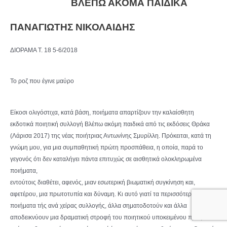
ΒΛΕΠΩ ΑΚΟΜΑ ΠΑΙΔΙΚΑ
ΠΑΝΑΓΙΩΤΗΣ ΝΙΚΟΛΑΙΔΗΣ
ΔΙΟΡΑΜΑ Τ. 18 5-6/2018
Το ροζ που έγινε μαύρο
Είκοσι ολιγόστιχα, κατά βάση, ποιήματα απαρτίζουν την καλαίσθητη
εκδοτικά ποιητική συλλογή Βλέπω ακόμη παιδικά από τις εκδόσεις Θράκα
(Λάρισα 2017) της νέας ποιήτριας Αντωνίνης Σμυρίλλη. Πρόκειται, κατά τη
γνώμη μου, για μια συμπαθητική πρώτη προσπάθεια, η οποία, παρά το
γεγονός ότι δεν καταλήγει πάντα επιτυχώς σε αισθητικά ολοκληρωμένα
ποιήματα,
εντούτοις διαθέτει, αφενός, μιαν εσωτερική βιωματική συγκίνηση και,
αφετέρου, μια πρωτοτυπία και δύναμη. Κι αυτό γιατί τα περισσότερα από τα
ποιήματα τής ανά χείρας συλλογής, άλλα σηματοδοτούν και άλλα
αποδεικνύουν μια δραματική στροφή του ποιητικού υποκειμένου προς τον