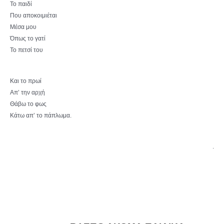
Το παιδί
Που αποκοιμιέται
Μέσα μου
Όπως το γατί
Το πετσί του
Και το πρωί
Απ’ την αρχή
Θάβω το φως
Κάτω απ’ το πάπλωμα.
.