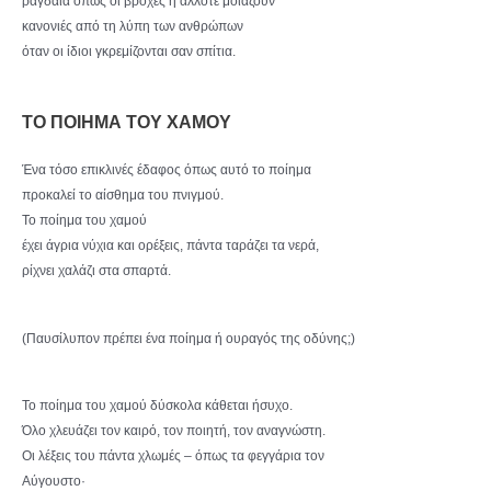
ραγδαία όπως οι βροχές ή άλλοτε μοιάζουν
κανονιές από τη λύπη των ανθρώπων
όταν οι ίδιοι γκρεμίζονται σαν σπίτια.
ΤΟ ΠΟΙΗΜΑ ΤΟΥ ΧΑΜΟΥ
Ένα τόσο επικλινές έδαφος όπως αυτό το ποίημα
προκαλεί το αίσθημα του πνιγμού.
Το ποίημα του χαμού
έχει άγρια νύχια και ορέξεις, πάντα ταράζει τα νερά,
ρίχνει χαλάζι στα σπαρτά.
(Παυσίλυπον πρέπει ένα ποίημα ή ουραγός της οδύνης;)
Το ποίημα του χαμού δύσκολα κάθεται ήσυχο.
Όλο χλευάζει τον καιρό, τον ποιητή, τον αναγνώστη.
Οι λέξεις του πάντα χλωμές – όπως τα φεγγάρια τον
Αύγουστο·