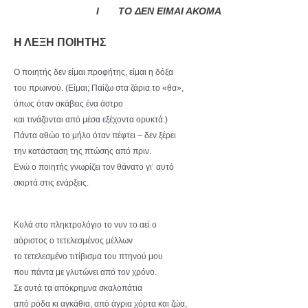
Ι
TO ΔΕΝ ΕΙΜΑΙ ΑΚΟΜΑ
Η ΛΕΞΗ ΠΟΙΗΤΗΣ
Ο ποιητής δεν είμαι προφήτης, είμαι η δόξα
του πρωινού. (Είμαι; Παίζω στα ζάρια το «θα»,
όπως όταν σκάβεις ένα άστρο
και τινάζονται από μέσα εξέχοντα ορυκτά.)
Πάντα αθώο το μήλο όταν πέφτει – δεν ξέρει
την κατάσταση της πτώσης από πριν.
Ενώ ο ποιητής γνωρίζει τον θάνατο γι’ αυτό
σκιρτά στις ενάρξεις.
Κυλά στο πληκτρολόγιο το νυν το αεί ο
αόριστος ο τετελεσμένος μέλλων
το τετελεσμένο τιτίβισμα του πτηνού μου
που πάντα με γλυτώνει από τον χρόνο.
Σε αυτά τα απόκρημνα σκαλοπάτια
από ρόδα κι αγκάθια, από άγρια χόρτα και ζώα,