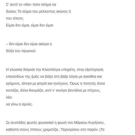
Σ’ αυτό το «θα» ποιο νόημα να
δώσω; Το σώμα του μέλλοντος αιώνος ή
του τίποτε;
Είμαι δεν είμαι, είμαι δεν είμαι
– δεν είμαι δεν είμαι ακόμα η
δόξα του πρωινού.
Η γλώσσα διόρισε την Κλεοπάτρα υπηρέτη, στην εξιστόρηση
επεισοδίων της ζωής να βάζει στο βάζο λόγια με αγκάθια και
ερήμους, άλογα με φτερά και ηνιόχους. Όμως η ποιητής άλλα
κοιτάζει, άλλα θαυμάζει, αντί ν’ ανοίγει βεντάλια με στίχους,
λέει:
να γίνω η αμνός.
Σε συστάδες φωτός φωνασκεί η φωνή του Μάρκου Αυρήλιου,
καθιστή στους ίππους χρεμετίζει.: Περιορίσου στο παρόν. (Το