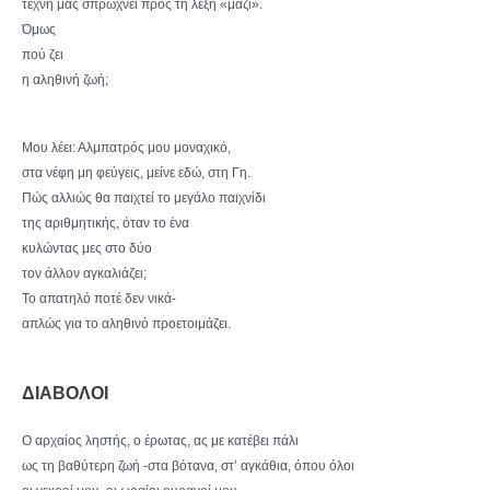
τέχνη μάς σπρώχνει προς τη λέξη «μαζί».
Όμως
πού ζει
η αληθινή ζωή;
Μου λέει: Αλμπατρός μου μοναχικό,
στα νέφη μη φεύγεις, μείνε εδώ, στη Γη.
Πώς αλλιώς θα παιχτεί το μεγάλο παιχνίδι
της αριθμητικής, όταν το ένα
κυλώντας μες στο δύο
τον άλλον αγκαλιάζει;
Το απατηλό ποτέ δεν νικά-
απλώς για το αληθινό προετοιμάζει.
ΔΙΑΒΟΛΟΙ
Ο αρχαίος ληστής, ο έρωτας, ας με κατέβει πάλι
ως τη βαθύτερη ζωή -στα βότανα, στ’ αγκάθια, όπου όλοι