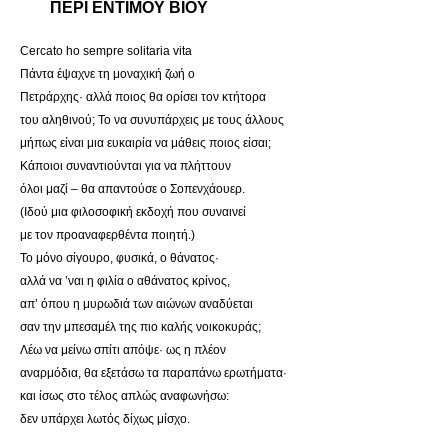
ΠΕΡΙ ΕΝΤΙΜΟΥ ΒΙΟΥ
Cercato ho sempre solitaria vita
Πάντα έψαχνε τη μοναχική ζωή ο
Πετράρχης· αλλά ποιος θα ορίσει τον κτήτορα
του αληθινού; Το να συνυπάρχεις με τους άλλους
μήπως είναι μια ευκαιρία να μάθεις ποιος είσαι;
Κάποιοι συναντιούνται για να πλήττουν
όλοι μαζί – θα απαντούσε ο Σοπενχάουερ.
(Ιδού μια φιλοσοφική εκδοχή που συναινεί
με τον προαναφερθέντα ποιητή.)
Το μόνο σίγουρο, φυσικά, ο θάνατος·
αλλά να ’ναι η φιλία ο αθάνατος κρίνος,
απ’ όπου η μυρωδιά των αιώνων αναδύεται
σαν την μπεσαμέλ της πιο καλής νοικοκυράς;
Λέω να μείνω σπίτι απόψε· ως η πλέον
αναρμόδια, θα εξετάσω τα παραπάνω ερωτήματα·
και ίσως στο τέλος απλώς αναφωνήσω:
δεν υπάρχει λωτός δίχως μίσχο.