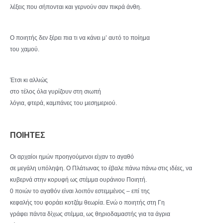
λέξεις που σήπονται και γερνούν σαν πικρά άνθη.
Ο ποιητής δεν ξέρει πια τι να κάνει μ’ αυτό το ποίημα
του χαμού.
Έτσι κι αλλιώς
στο τέλος όλα γυρίζουν στη σιωπή
λόγια, φτερά, καμπάνες του μεσημεριού.
ΠΟΙΗΤΕΣ
Οι αρχαίοι ημών προηγούμενοι είχαν το αγαθό
σε μεγάλη υπόληψη. Ο Πλάτωνας το έβαλε πάνω πάνω στις ιδέες, να
κυβερνά στην κορυφή ως στέμμα ουράνιου Ποιητή.
0 ποιών το αγαθόν είναι λοιπόν εστεμμένος – επί της
κεφαλής του φοράει κοτζάμ θεωρία. Ενώ ο ποιητής στη Γη
γράφει πάντα δίχως στέμμα, ως θηριοδαμαστής για τα άγρια