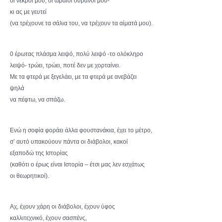
οι νεκροί μου, οι ωραίοι ουρανοί μου-
κι ας με γευτεί
(να τρέχουνε τα σάλια του, να τρέχουν τα αίματά μου).
0 έρωτας πλάσμα λειψό, πολύ λειψό -το ολόκληρο
λειψό- τρώει, τρώει, ποτέ δεν με χορταίνει.
Με τα φτερά με ξεγελάει, με τα φτερά με ανεβάζει
ψηλά
να πέφτω, να σπάζω.
Ενώ η σοφία φοράει άλλα φουστανάκια, έχει το μέτρο,
σ’ αυτό υπακούουν πάντα οι διάβολοι, κακοί
εξαποδώ της Ιστορίας
(καθότι ο έρως είναι Ιστορία – έτσι μας λεν εσχάτως
οι θεωρητικοί).
Αχ, έχουν χάρη οι διάβολοι, έχουν ύφος
καλλιτεχνικό, έχουν σασπένς,