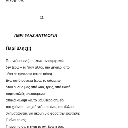
το εξηγήσει;
11
ΠΕΡΙ ΥΛΗΣ ΑΝΤΙΛΟΓΙΑ
Περί ύλης(;)
Το πνεύμα, εν (μου λένε· αν συμφωνώ
δεν ξέρω – τα ’παν άλλοι, πιο μεγάλοι από
μένα σε φαντασία και σε πόνο)
Εγώ αυτό μονάχα ξέρω: το σώμα, εν
όταν οι δυo μας από δυο, τρεις, από εκατό
πορτοκαλιές σκεπασμένοι
απαλά κυλάμε ως το βαθύτερο σημείο
του χρόνου – πηχτό γεύμα ο ένας του άλλου –
σχηματίζοντας για ακόμη μια φορά την ερώτηση:
Τι είναι το ον;
Τι είναι το ον, τι είναι το ον; Εγώ ή εσύ;