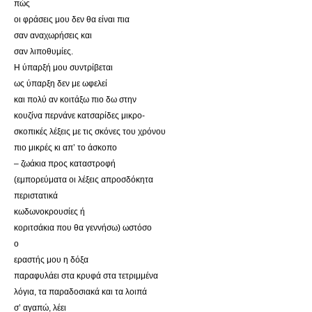
πώς
οι φράσεις μου δεν θα είναι πια
σαν αναχωρήσεις και
σαν λιποθυμίες.
Η ύπαρξή μου συντρίβεται
ως ύπαρξη δεν με ωφελεί
και πολύ αν κοιτάξω πιο δω στην
κουζίνα περνάνε κατσαρίδες μικρο-
σκοπικές λέξεις με τις σκόνες του χρόνου
πιο μικρές κι απ’ το άσκοπο
– ζωάκια προς καταστροφή
(εμπορεύματα οι λέξεις απροσδόκητα
περιστατικά
κωδωνοκρουσίες ή
κοριτσάκια που θα γεννήσω) ωστόσο
ο
εραστής μου η δόξα
παραφυλάει στα κρυφά στα τετριμμένα
λόγια, τα παραδοσιακά και τα λοιπά
σ’ αγαπώ, λέει