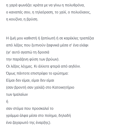
η χαρά φωνάζει: κράτα με να γίνω η πολυθρόνα,
ο καναπές σου, η τηλεόραση, το χαλί, ο πολυέλαιος,
η κουζίνα, η βρύση.
Η ζωή μου καθιστή ή ξαπλωτή ή σε καρέκλες τραπέζια
από λέξεις που ξυπνούν ξαφνικά μέσα σ’ ένα ελάφι
(γι’ αυτό αγαπώ τη δροσιά
την παράξενη φύση των βρύων).
Οι λέξεις λόχμες. Κι άλλοτε φτερά από αηδόνι.
Όμως πάντοτε επιστρέφει το ερώτημα:
Είμαι δεν είμαι, είμαι δεν είμαι
(σαν βροντή σαν χαλάζι στο Κατοικητήριο
των Ιμαλαίων
ή
σαν στόμα που προσκαλεί το
γράμμα άλφα μέσα στο ποίημα, δηλαδή
ένα ζαχαρωτό της έναρξης).