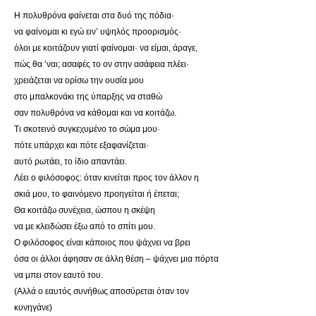
Η πολυθρόνα φαίνεται στα δυό της πόδια·
να φαίνομαι κι εγώ ειν’ υψηλός προορισμός·
όλοι με κοιτάζουν γιατί φαίνομαι· να είμαι, άραγε,
πώς θα ’ναι; ασαφές το ον στην ασάφεια πλέει·
χρειάζεται να ορίσω την ουσία μου
στο μπαλκονάκι της ύπαρξης να σταθώ
σαν πολυθρόνα να κάθομαι και να κοιτάζω.
Τι σκοτεινό συγκεχυμένο το σώμα μου·
πότε υπάρχει και πότε εξαφανίζεται·
αυτό ρωτάει, το ίδιο απαντάει.
Λέει ο φιλόσοφος: όταν κινείται προς τον άλλον η
σκιά μου, το φαινόμενο προηγείται ή έπεται;
Θα κοιτάζω συνέχεια, ώσπου η σκέψη
να με κλειδώσει έξω από το σπίτι μου.
O φιλόσοφος είναι κάποιος που ψάχνει να βρει
όσα οι άλλοι άφησαν σε άλλη θέση – ψάχνει μια πόρτα
να μπει στον εαυτό του.
(Αλλά ο εαυτός συνήθως αποσύρεται όταν τον
κυνηγάνε)