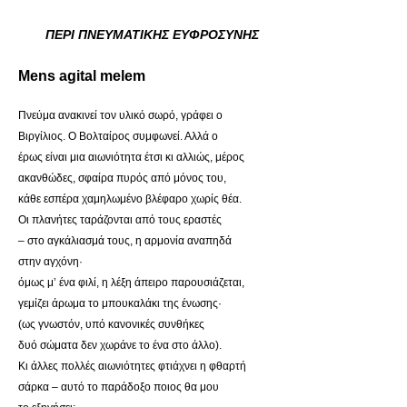
ΠΕΡΙ ΠΝΕΥΜΑΤΙΚΗΣ ΕΥΦΡΟΣΥΝΗΣ
Mens agital melem
Πνεύμα ανακινεί τον υλικό σωρό, γράφει ο
Βιργίλιος. Ο Βολταίρος συμφωνεί. Αλλά ο
έρως είναι μια αιωνιότητα έτσι κι αλλιώς, μέρος
ακανθώδες, σφαίρα πυρός από μόνος του,
κάθε εσπέρα χαμηλωμένο βλέφαρο χωρίς θέα.
Οι πλανήτες ταράζονται από τους εραστές
– στο αγκάλιασμά τους, η αρμονία αναπηδά
στην αγχόνη·
όμως μ’ ένα φιλί, η λέξη άπειρο παρουσιάζεται,
γεμίζει άρωμα το μπουκαλάκι της ένωσης·
(ως γνωστόν, υπό κανονικές συνθήκες
δυό σώματα δεν χωράνε το ένα στο άλλο).
Κι άλλες πολλές αιωνιότητες φτιάχνει η φθαρτή
σάρκα – αυτό το παράδοξο ποιος θα μου