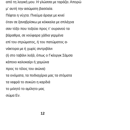
από τη λογική μου. Η γλώσσα με ταράζει. Απορώ
μ’ αυτή την ασώματη βασιλεία.
Πέφτει η νύχτα. Πνεύμα άραγε με κινεί
όταν σε ξαναβρίσκω με κόκκαλα με σπλάχνα
σαν τόξο που τοξεύει προς τ’ ουρανού τα
βάραθρα, σε νούφαρα χάδια γερμένα
επί του στρώματος, ή του πατώματος α-
νάκτορα με ή χωρίς σιντριβάνι
(ή στο ταβάνι λοξά, όπως ο Γκέοργκ Σάμσα
κάποιο καλοκαίρι ή χειμώνα
προς το τέλος του αιώνα)
τα ονόματα, τα ποδιαχέρια μας τα στόματα
τα νεφρά το συκώτι η καρδιά
το μιλητό το αμίλητο μας
σώμα Εν.
12