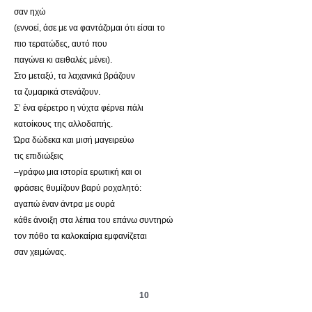
σαν ηχώ
(εννοεί, άσε με να φαντάζομαι ότι είσαι το
πιο τερατώδες, αυτό που
παγώνει κι αειθαλές μένει).
Στο μεταξύ, τα λαχανικά βράζουν
τα ζυμαρικά στενάζουν.
Σ’ ένα φέρετρο η νύχτα φέρνει πάλι
κατοίκους της αλλοδαπής.
Ώρα δώδεκα και μισή μαγειρεύω
τις επιδιώξεις
–γράφω μια ιστορία ερωτική και οι
φράσεις θυμίζουν βαρύ ροχαλητό:
αγαπώ έναν άντρα με ουρά
κάθε άνοιξη στα λέπια του επάνω συντηρώ
τον πόθο τα καλοκαίρια εμφανίζεται
σαν χειμώνας.
10