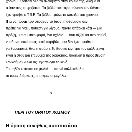
χρόνου. Κρατάει όλο το αλφάβητο στην κοιλιά της. Ακόμα κι
ο θάνατος τη φοβάται. Τα βιβλία κατατροπώνουν τον θάνατο,
έχει γράψει ο T.S.E. Τα βιβλία τρώνε τα κόκαλα του χρόνου.
(Για να πούμε του στραβού το δίκιο, η αθανασία δεν
πρέπει να ’ναι υπόθεση για λίγους· πάντα υπάρχει κάτι — μια
πράξη, μια συμπεριφορά, ένα σχέδιο — που αξίζει να περισωθεί,
ν’ αθανατιστεί’ ίσως αυτό ακριβώς που δεν έχει πρόθεση
να θαυμαστεί. Ενώ η φράση, Το βασικό κίνητρο τον καλλιτέχνη
είναι η σταθερή επιθυμία της διάρκειας, ποδηλατεί προς βέβαιη
λακκούβα). Άλλα ας μην πω για το κενό.
Το μηδέν κατοικεί σε φωλιά — πτηνά καλλικέλαδα
οι τόσες διάρκειες, οι μικρές οι μεγάλες.
7
ΠΕΡΙ ΤΟΥ ΟΡΑΤΟΥ ΚΟΣΜΟΥ
Η όραση συνήθως αυταπατάται