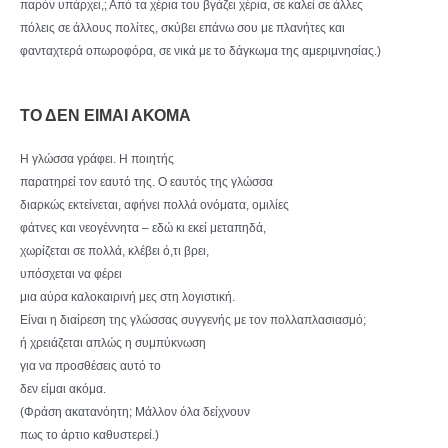
παρόν υπάρχει,; Από τα χέρια του βγάζει χέρια, σε καλεί σε άλλες
πόλεις σε άλλους πολίτες, σκύβει επάνω σου με πλανήτες και
φανταχτερά οπωροφόρα, σε νικά με το δάγκωμα της αμεριμνησίας.)
ΤΟ ΔΕΝ ΕΙΜΑΙ ΑΚΟΜΑ
Η γλώσσα γράφει. Η ποιητής
παρατηρεί τον εαυτό της. Ο εαυτός της γλώσσα
διαρκώς εκτείνεται, αφήνει πολλά ονόματα, ομιλίες
φάτνες και νεογέννητα – εδώ κι εκεί μεταπηδά,
χωρίζεται σε πολλά, κλέβει ό,τι βρει,
υπόσχεται να φέρει
μια αύρα καλοκαιρινή μες στη λογιστική.
Είναι η διαίρεση της γλώσσας συγγενής με τον πολλαπλασιασμό;
ή χρειάζεται απλώς η συμπύκνωση
για να προσθέσεις αυτό το
δεν είμαι ακόμα.
(Φράση ακατανόητη; Μάλλον όλα δείχνουν
πως το άρτιο καθυστερεί.)