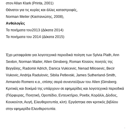
στον Αllan Klark (Printa, 2001)
Θάνατοι για τις κυρίες και άλλες καταστροφές,
Norman Μeiler (Καστανιώτης, 2008),
Ανθολογίες
Τα ποιήματα του2013 (Δέκατα 2014)
Τα ποιήματα του 2014 (Δέκατα 2015)
Έχει μεταφράσει για λογοτεχνικά περιοδικά ποίηση των Sylvia Plath, Ann
Sexton, Νοrman Mailer, Αllen Ginsberg, Roman Kissiov, ποιητές της
Βεγγάλης, Radomir Adrich, Danica Vukicevic, Νenad Milosevic, Becir
Vukovic, Andrija Radulovic, Sibila Petlevski, James Sutherland-Smith,
Αrmando Romero κ.α., επίσης σειρά συνεντεύξεων του Allen |Ginsberg.
Κριτικές και δοκίμιά της υπάρχουν σε εφημερίδες και λογοτεχνικά περιοδικά
(Πόρφυρας, Ποιητική, Οροπέδιο, Εντευκτήριο, Poetix, Κοράλλι, Δίοδος,
Κουκούτσι, Αυγή, Ελευθεροτυπία, κλπ). Εργάστηκε σαν κριτικός βιβλίου
στην εφημερίδα Ελευθεροτυπία.
.