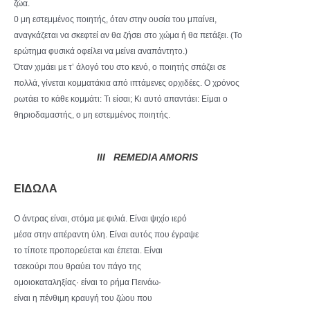
ζώα.
0 μη εστεμμένος ποιητής, όταν στην ουσία του μπαίνει,
αναγκάζεται να σκεφτεί αν θα ζήσει στο χώμα ή θα πετάξει. (Το
ερώτημα φυσικά οφείλει να μείνει αναπάντητο.)
Όταν χιμάει με τ’ άλογό του στο κενό, ο ποιητής σπάζει σε
πολλά, γίνεται κομματάκια από ιπτάμενες ορχιδέες. Ο χρόνος
ρωτάει το κάθε κομμάτι: Τι είσαι; Κι αυτό απαντάει: Είμαι ο
θηριοδαμαστής, ο μη εστεμμένος ποιητής.
ΙΙΙ REMEDIA AMORIS
ΕΙΔΩΛΑ
Ο άντρας είναι, στόμα με φιλιά. Είναι ψιχίο ιερό
μέσα στην απέραντη ύλη. Είναι αυτός που έγραψε
το τίποτε προπορεύεται και έπεται. Είναι
τσεκούρι που θραύει τον πάγο της
ομοιοκαταληξίας· είναι το ρήμα Πεινάω·
είναι η πένθιμη κραυγή του ζώου που