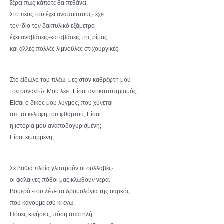
ξέρει πως κάποτε θα πεθάνει.
Στο πέος του έχει αναπαίστους· έχει
τον ίδιο τον δακτυλικό εξάμετρο·
έχει αναβάσεις-καταβάσεις της ρίμας
και άλλες πολλές λιμνούλες στιχουργικές.
Στο είδωλό του πλέω, μες στον καθρέφτη μου
τον συναντώ. Μου λέει: Είσαι αντικατοπτρισμός;
Είσαι ο δικός μου λυγμός, που χύνεται
απ’ τα κελύφη του φθαρτού; Είσαι
η ιστορία μου αναποδογυρισμένη;
Είσαι ειμαρμένη;
Σε βαθιά πλοία γλιστρούν οι συλλαβές·
οι φάλαινες πόθοι μας κλώθουν νερά.
Βουερά -του λέω- τα δρομολόγια της σαρκός
που κάνουμε εσύ κι εγώ.
Πόσες κινήσεις, πόση απατηλή