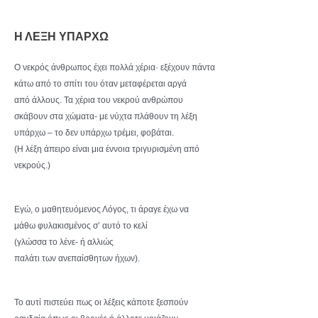
Η ΛΕΞΗ ΥΠΑΡΧΩ
Ο νεκρός άνθρωπος έχει πολλά χέρια· εξέχουν πάντα
κάτω από το σπίτι του όταν μεταφέρεται αργά
από άλλους. Τα χέρια του νεκρού ανθρώπου
σκάβουν στα χώματα- με νύχτα πλάθουν τη λέξη
υπάρχω – το δεν υπάρχω τρέμει, φοβάται.
(Η λέξη άπειρο είναι μια έννοια τριγυρισμένη από
νεκρούς.)
Εγώ, ο μαθητευόμενος Λόγος, τι άραγε έχω να
μάθω φυλακισμένος σ’ αυτό το κελί
(γλώσσα το λένε- ή αλλιώς
παλάτι των ανεπαίσθητων ήχων).
Το αυτί πιστεύει πως οι λέξεις κάποτε ξεσπούν