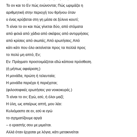
Το ον και το Εν πώς ενώνονται; Πώς ωριμάζει η
αριθμητική στην περιοχή του θρήνου όταν
ο ένας κρύβεται στη γη μέσα σε ξύλινο κουτί;
Τι είναι το ον και πώς γίνεται δύο, από στόματα
από φιλιά από χάδια από σκέψεις από αντιρρήσεις
από κρίσεις από σιωπές; Από ερωτήσεις; Από
κάτι κάτι που όλο εκτείνεται προς τα πολλά προς
το πολύ μη απτό, Εν;
Εν. Πράγματι προετοιμάζεται εδώ κάποια πρόσθεση.
(ή μήπως αφαίρεση;)
Η μονάδα, πρώτη ή τελευταία;
Η μονάδα περιέχει ή περιέχεται;
(φιλοσοφικές ερωτήσεις για νοικοκυρές.)
Τι είναι το ον; Εγώ, εσύ, ή όλοι μαζί;
Η ύλη, ως απείρως απτή, μου λέει:
Κυλιόμαστε σε εν, εσύ κι εγώ
το σχηματίζουμε αργά
– ο εραστής σου με μιμείται.
Αλλά όταν έρχεσαι με λόγια, κάτι μετακινείται