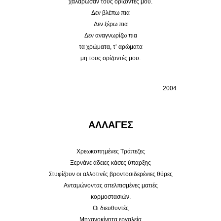
χαλάρωσαν τους ορίζοντές μου.
Δεν βλέπω πια
Δεν ξέρω πια
Δεν αναγνωρίζω πια
τα χρώματα, τ’ αρώματα
μη τους ορίζοντές μου.
2004
ΑΛΛΑΓΕΣ
Χρεωκοπημένες Τράπεζες
Ξερνάνε άδειες κάσες ύπαρξης
Στυφίζουν οι αλλοτινές βροντοσιδερένιες θύρες
Ανταμώνοντας απελπισμένες ματιές
κορμοστασιών.
Οι διευθυντές
Μηχανοκίνητα εργαλεία