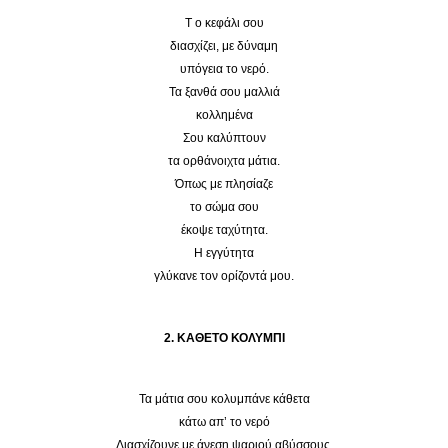
Τ ο κεφάλι σου
διασχίζει, με δύναμη
υπόγεια το νερό.
Τα ξανθά σου μαλλιά
κολλημένα
Σου καλύπτουν
τα ορθάνοιχτα μάτια.
Όπως με πλησίαζε
το σώμα σου
έκοψε ταχύτητα.
Η εγγύτητα
γλύκανε τον ορίζοντά μου.
2. ΚΑΘΕΤΟ ΚΟΛΥΜΠΙ
Τα μάτια σου κολυμπάνε κάθετα
κάτω απ’ το νερό
Διασχίζουνε με άνεση ψαριού αβύσσους.