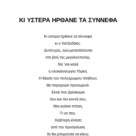
ΚΙ ΥΣΤΕΡΑ ΗΡΘΑΝΕ ΤΑ ΣΥΝΝΕΦΑ
Κι ύστερα ήρθανε τα σύννεφα
κι ο Χατζηδάκις.
Δυστυχώς, εγώ μετανάστευσα
στη βοή της μεγαλούπολης.
Να ’ναι καλά
η ολοκαίνουργια Υόρκη.
Η θέαση του πολύχρωμου πλήθους
Με παρηγορεί προσωρινά.
Είναι που βρίσκομαι
όλο και πιο κοντά σου,
Μια ανάσα πτήση,
Τι να πεις.
Χαζότερη κίνηση
από την προσγείωση
δε θα μπορούσα να κάνω.