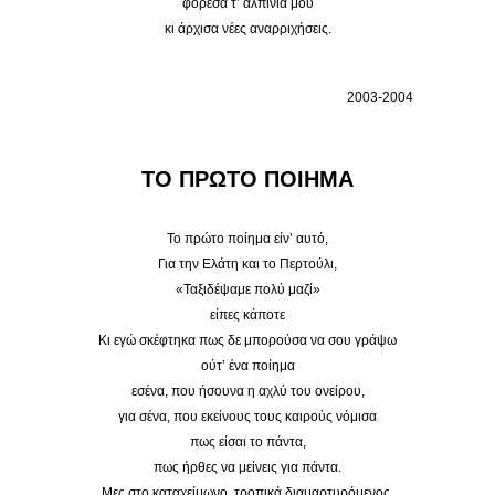
φόρεσα τ’ αλπίνια μου
κι άρχισα νέες αναρριχήσεις.
2003-2004
ΤΟ ΠΡΩΤΟ ΠΟΙΗΜΑ
Το πρώτο ποίημα είν’ αυτό,
Για την Ελάτη και το Περτούλι,
«Ταξιδέψαμε πολύ μαζί»
είπες κάποτε
Κι εγώ σκέφτηκα πως δε μπορούσα να σου γράψω
ούτ’ ένα ποίημα
εσένα, που ήσουνα η αχλύ του ονείρου,
για σένα, που εκείνους τους καιρούς νόμισα
πως είσαι το πάντα,
πως ήρθες να μείνεις για πάντα.
Μες στο καταχείμωνο, τροπικά διαμαρτυρόμενος.