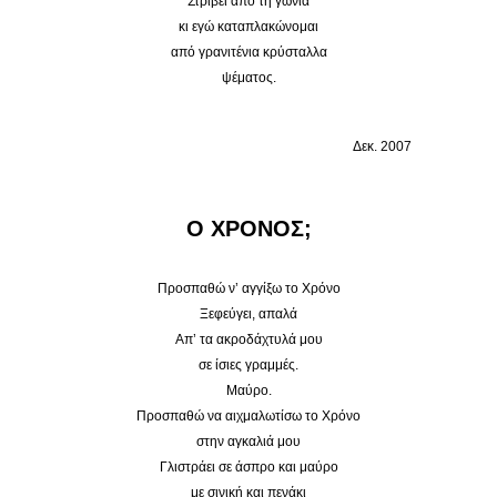
Στρίβει από τη γωνία
κι εγώ καταπλακώνομαι
από γρανιτένια κρύσταλλα
ψέματος.
Δεκ. 2007
Ο ΧΡΟΝΟΣ;
Προσπαθώ ν’ αγγίξω το Χρόνο
Ξεφεύγει, απαλά
Απ’ τα ακροδάχτυλά μου
σε ίσιες γραμμές.
Μαύρο.
Προσπαθώ να αιχμαλωτίσω το Χρόνο
στην αγκαλιά μου
Γλιστράει σε άσπρο και μαύρο
με σινική και πενάκι