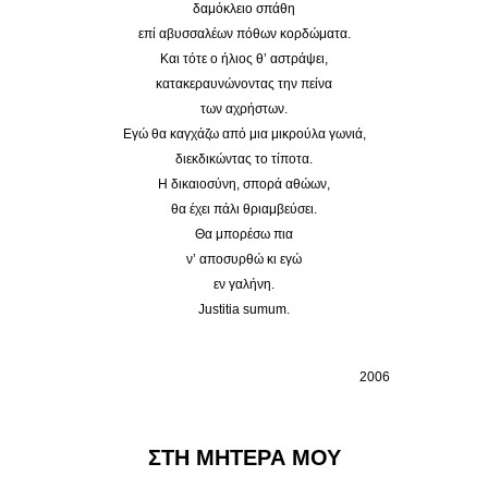
δαμόκλειο σπάθη
επί αβυσσαλέων πόθων κορδώματα.
Και τότε ο ήλιος θ’ αστράψει,
κατακεραυνώνοντας την πείνα
των αχρήστων.
Εγώ θα καγχάζω από μια μικρούλα γωνιά,
διεκδικώντας το τίποτα.
Η δικαιοσύνη, σπορά αθώων,
θα έχει πάλι θριαμβεύσει.
Θα μπορέσω πια
ν’ αποσυρθώ κι εγώ
εν γαλήνη.
Justitia sumum.
2006
ΣΤΗ ΜΗΤΕΡΑ ΜΟΥ