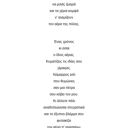
να μιλάς ζωηρά
και τα χέρια κομψά
ν’ ανεμίζουν
τον αέρα της πόλης.
Ένας χρόνος
κι είσαι
ο ίδιος αέρας.
Κυματίζεις τις ιδέες σου
χίμαιρες.
Χείμαρρος εσύ
που θυμώνεις
σαν μια πέτρα
σου κόβει τον ρου.
Κι άλλοτε πάλι
αναδιπλώνεσαι στοχαστικά
και το έξυπνο βλέμμα σου
φυλακίζει
τον αέρα π’ ανασαίνω.