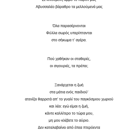
Αβυσσαλέο βάραθρο τα μελλούμενά μας
Όλα παρασέρνονται
Φύλλα σωρός υπερίπτανται
στο σήκωμα τ’ αγέρα.
Πού χαθήκαν οι σταθερές,
οι σιγουριές, τα πρέπει;
Ξανάρχεται η ζωή
στα μάτια ενός παιδιού’
ατενίζει θαρρετά απ’ το γυαλί του παγκόσμιου χωριού
και λέει: εγώ είμαι η ζωή,
κάντε καλλίτερο το τώρα μου,
μη μου κλέβετε το αύριο.
Δεν καταλαβαίνει από έπεα πτερόεντα