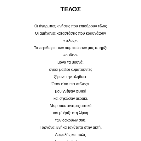
ΤΕΛΟΣ
Οι άγαρμπες κινήσεις που επισύρουν τέλος
Οι αμήχανες καταστάσεις που κραυγάζουν
«τέλος».
Το περιθώριο των συμπτώσεων μας υπήρξε
«ουδέν»
μόνο τα βουνά,
όγκοι μαβιοί κυματίζοντες
ξέρανε την αλήθεια.
Όταν είπα πια «τέλος»
μου γνέψαν φιλικά
και σηκώσαν αεράκι.
Με ρίπισε ανατριχιαστικά
και μ’ έριξε στη λίμνη
των δακρύων σου.
Γοργόνα, βγήκα ταχύτατα στην ακτή.
Ασφαλής και πάλι,