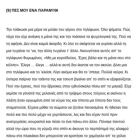
[9] ΠΕΣ ΜΟΥ ΕΝΑ ΠΑΡΑΜΥΘΙ
Την τσάκωσε μια μέρα να μιλάει του γέρου στο τηλέφωνο. Όλο ψέματα. Πώς
τάχα την είχε ανάγκη η μάνα της και την πιάσανε τα ψυχολογικά της. Πού να
τη αφήσει. Δεν είναι καμιά άκαρδη. Κι όλο το σκέφτεται να γυρίσει αλλά τη
μια τυχαίνει το ’να, την άλλη τυχαίνει τ’ άλλο. Ακουγότανε αυτός απ’ το
τηλέφωνο θυμωμένος. «Μη με κοροϊδεύεις. Έχεις βάλει και τη μάνα σου στο
κόλπο». Έλεγε … έλεγε … αλλά κι αυτή δεν έκατσε να τον ακούει. Δίνει μια
στο τηλέφωνο και το ’κλείσε. Λίγο ακόμα και θα το ’σπαγε. Πολλά νεύρα. Κι
ύστερα παίρνει την τσάντα της και τσουπ βγαίνει απ’ το σπίτι κι εξαφανίζεται.
Πού την έχανες, πού την έβρισκες στην ιχθυόσκαλα πίσω απ’ το μαγαζί. Είχε
γεμίσει τα γόνατά της μελανιές από το τρίψιμο στους τοίχους κι εκείνου η
πλάτη ήταν οργωμένη από τα νύχια της και τίποτα μα τίποτα δεν τους
σταματούσε. Είχανε μάθει τα σώματα να ζητάνε πεινασμένα. Κι ήθελαν πιο
πολύ και πιο πολύ μέχρι να χορτάσουνε, λες και δεν είχαν ποτέ πριν
ανατριχιάσει, κουραστεί και πέσει το ένα πάνω στο άλλο. Πόναγε παντού
αλλά την ώρα που τη γύριζε στο σπίτι κι άκουγε το περπάτημά της αλαφρύ
πάνω στα πλακάκια δεν μπορούσε να κρατήσει το χαμόγελο απ’ τα χείλια