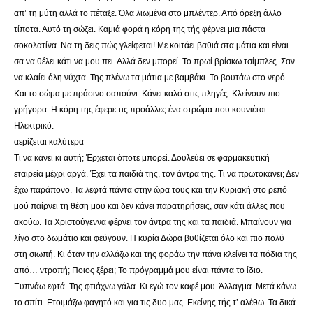
απ’ τη μύτη αλλά το
πέταξε. Όλα λιωμένα στο μπλέντερ. Από όρεξη άλλο
τίποτα. Αυτό τη σώζει. Καμιά φορά η κόρη της τής φέρνει μια πάστα
σοκολατίνα. Να τη δεις πώς γλείφεται! Με κοιτάει βαθιά στα μάτια και είναι
σα να θέλει κάτι να μου πει. Αλλά δεν μπορεί. Το πρωί βρίσκω τσίμπλες. Σαν
να κλαίει όλη νύχτα.
Της πλένω τα μάτια με βαμβάκι. Το βουτάω στο νερό.
Και το σώμα με πράσινο σαπούνι. Κάνει καλό στις πληγές. Κλείνουν πιο
γρήγορα. Η κόρη της έφερε τις προάλλες ένα στρώμα που κουνιέται.
Ηλεκτρικό.
αερίζεται καλύτερα
Τι να κάνει κι αυτή; Έρχεται όποτε μπορεί. Δουλεύει σε φαρμακευτική
εταιρεία μέχρι αργά. Έχει τα παιδιά της, τον άντρα της. Τι να πρωτοκάνει; Δεν
έχω παράπονο. Τα λεφτά πάντα στην ώρα τους και την Κυριακή στο ρεπό
μού παίρνει τη θέση μου και δεν κάνει παρατηρήσεις, σαν κάτι άλλες που
ακούω. Τα Χριστούγεννα φέρνει τον άντρα της και τα παιδιά. Μπαίνουν για
λίγο στο δωμάτιο και φεύγουν. Η κυρία Δώρα βυθίζεται όλο και πιο πολύ
στη σιωπή. Κι όταν την αλλάζω και της φοράω την πάνα κλείνει τα πόδια της
από… ντροπή; Ποιος ξέρει; Το πρόγραμμά μου είναι πάντα το ίδιο.
Ξυπνάω εφτά. Της φτιάχνω γάλα. Κι εγώ τον καφέ μου. Άλλαγμα. Μετά κάνω
το σπίτι. Ετοιμάζω φαγητό και για τις δυο μας. Εκείνης τής τ’ αλέθω. Τα δικά