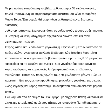
Με μία πρώτη, ευπρόσωπη νουβέλα, αρθρωμένη σε 33 εικόνες-σκηνές,
πολλά υποσχόμενη και περισσότερα αποκαλύπτουσα, δίνει το παρόν η
Μαρία Τσιμά. Έχει ασχοληθεί μέχρι τώρα με θεατρικό έργο, θεατρικές
διασκευές
μυθιστορημάτων και έχει συμμετάσχει σε συλλογικούς τόμους με διηγήματα.
Η θεατρική και κινηματογραφική της παιδεία διοχετεύεται και στον
αφηγηματικό της λόγο.
Χώρος, όπου εκτυλίσσονται τα γεγονότα, η Κεφαλονιά, με το Λιθόστρατο σε
πρώτο πλάνο, γνώριμη σε πολλούς διαδρομή. Δύο ζευγάρια λουστρίνια
παπούτσια πάνε κι έρχονται κάθε βράδυ την ίδια ώρα, «στις 8.30 με φως τα
καλοκαίρια και το χειμώνα πιο νωρίς»· δυο γυναίκες όμορφες, μάνα και
κόρη, περήφανες και καμαρωτές. Απόμακρες από τους υπόλοιπους
ανθρώπους. Τίποτε δεν προεξοφλεί τι τους επιφυλάσσει το μέλλον. Πώς θα
πορευτεί η ζωή τους με την προσθήκη και μιας άλλης γυναίκας, της μικρής
Ζωής, εγγονής και κόρης αντίστοιχα. Το όνομα του παιδιού δεν είναι βέβαια
τυχαίο.
Ένα κομμάτι από τις Νύφες του Βούλγαρη, με σύγχρονη θέαση και παλαιικά
υλικά, μια ιστορία από αυτές που ήξεραν να ιστορούν ο Παπαδιαμάντης, ο