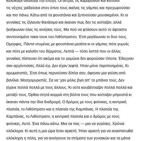
καλοκαίρι ανάλογα την εποχή. Οι άντρες τις καμάρωναν και κάποιοι
τις νύχτες χαϊδεύανε στον ύπνο τους εκείνες τις γάμπες και προχωρούσαν
και πιο πάνω. Κάτω από τα φουστάνια και ξυπνούσαν μουσκεμένοι. Κι οι
γυναίκες τις ζήλευαν θανάσιμα και έκαναν πως δεν τις κοίταζαν, αλλά
ξεσήκωναν όλες τις κινήσεις τους. Μα πού να φτάσουν αυτό το άφταστο
συντονισμένο τακα-τουκ του Λιθόστρατου. Έτσι μεγάλωναν οι δυο τους.
Όμορφες. Πάντα ντυμένες με φουστάνια μεσάτα κι οι γάμπες πότε γυμνές
και πότε με καλσόν του δέρματος. Λεπτά — τόσο λεπτά που οι άλλες
γυναίκες πίστευαν ότι ακόμα και το χειμώνα δεν φορούσαν τίποτα. Έδειχναν
σαν αρχόντισσες. Αλλά όχι. Δεν είχαν λεφτά. Ήταν μόνο περιποιημένες. Κι
αρωματιστές. Έτσι όπως περνούσαν δίπλα σου, άφηναν μια γεύση από
βανίλια. Μοσχομυριστές. Σα να ’χαν μόλις βγει απ’ το μπάνιο τους. Δεν
είχανε πολλά πολλά με τους άλλους. Κι ούτε κουβέντιαζαν πολλά πολλά και
μεταξύ τους. Όρθια στητά κορμιά στη βόλτα τους που κοίταζαν μπροστά κι
έκαναν πάντα την ίδια διαδρομή. Ο δρόμος με τους φοίνικες, η κεντρική
πλατεία, το Λιθόστρατο και η πλατεία της Καμπάνας. Η πλατεία της
Καμπάνας, το Λιθόστρατο, η κεντρική πλατεία και ο δρόμος με τους
φοίνικες. Αυτό. Ένα πάνω κάτω. Μια να πας — μια να γυρίσεις. Χρόνια
ολόκληρα. Κι αυτή η μια ώρα ήταν αρκετή. Ήταν αρκετή για να αναστατωθεί
ολόκληρη η πόλη, για να ανοίγουνε τα στόματα των γυναικών και τα μάτια