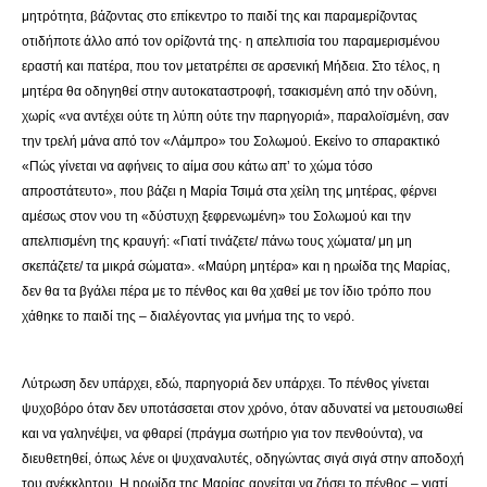
μητρότητα, βάζοντας στο επίκεντρο το παιδί της και παραμερίζοντας
οτιδήποτε άλλο από τον ορίζοντά της· η απελπισία του παραμερισμένου
εραστή και πατέρα, που τον μετατρέπει σε αρσενική Μήδεια. Στο τέλος, η
μητέρα θα οδηγηθεί στην αυτοκαταστροφή, τσακισμένη από την οδύνη,
χωρίς «να αντέχει ούτε τη λύπη ούτε την παρηγοριά», παραλοϊσμένη, σαν
την τρελή μάνα από τον «Λάμπρο» του Σολωμού. Εκείνο το σπαρακτικό
«Πώς γίνεται να αφήνεις το αίμα σου κάτω απ’ το χώμα τόσο
απροστάτευτο», που βάζει η Μαρία Τσιμά στα χείλη της μητέρας, φέρνει
αμέσως στον νου τη «δύστυχη ξεφρενωμένη» του Σολωμού και την
απελπισμένη της κραυγή: «Γιατί τινάζετε/ πάνω τους χώματα/ μη μη
σκεπάζετε/ τα μικρά σώματα». «Μαύρη μητέρα» και η ηρωίδα της Μαρίας,
δεν θα τα βγάλει πέρα με το πένθος και θα χαθεί με τον ίδιο τρόπο που
χάθηκε το παιδί της – διαλέγοντας για μνήμα της το νερό.
Λύτρωση δεν υπάρχει, εδώ, παρηγοριά δεν υπάρχει. Το πένθος γίνεται
ψυχοβόρο όταν δεν υποτάσσεται στον χρόνο, όταν αδυνατεί να μετουσιωθεί
και να γαληνέψει, να φθαρεί (πράγμα σωτήριο για τον πενθούντα), να
διευθετηθεί, όπως λένε οι ψυχαναλυτές, οδηγώντας σιγά σιγά στην αποδοχή
του ανέκκλητου. Η ηρωίδα της Μαρίας αρνείται να ζήσει το πένθος – γιατί