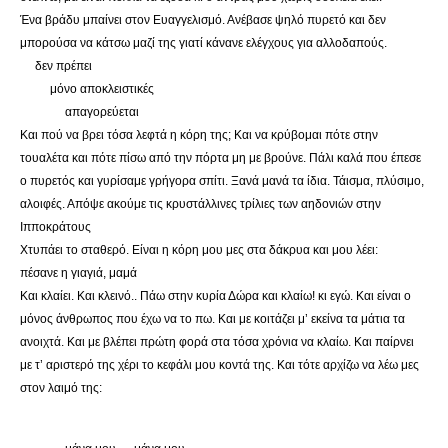
Ένα βράδυ μπαίνει στον Ευαγγελισμό. Ανέβασε ψηλό πυρετό και δεν
μπορούσα να κάτσω μαζί της γιατί κάνανε ελέγχους για αλλοδαπούς.
δεν πρέπει
μόνο αποκλειστικές
απαγορεύεται
Και πού να βρει τόσα λεφτά η κόρη της; Και να κρύβομαι πότε στην
τουαλέτα και πότε πίσω από την πόρτα μη με βρούνε. Πάλι καλά που έπεσε
ο πυρετός και γυρίσαμε γρήγορα σπίτι. Ξανά μανά τα ίδια. Τάισμα, πλύσιμο,
αλοιφές. Απόψε ακούμε τις κρυστάλλινες τρίλιες των αηδονιών στην
Ιπποκράτους
Χτυπάει το σταθερό. Είναι η κόρη μου μες στα δάκρυα και μου λέει:
πέσανε η γιαγιά, μαμά
Και κλαίει. Και κλεινό.. Πάω στην κυρία Δώρα και κλαίω! κι εγώ. Και είναι ο
μόνος άνθρωπος που έχω να το πω. Και με κοιτάζει μ’ εκείνα τα μάτια τα
ανοιχτά. Και με βλέπει πρώτη φορά στα τόσα χρόνια να κλαίω. Και παίρνει
με τ’ αριστερό της χέρι το κεφάλι μου κοντά της. Και τότε αρχίζω να λέω μες
στον λαιμό της: