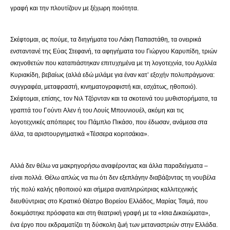
γραφή και την πλουτίζουν με ξέχωρη ποιότητα.
Σκέφτομαι, ας πούμε, τα διηγήματα του Λάκη Παπαστάθη, τα ονειρικά
ενσταντανέ της Εύας Στεφανή, τα αφηγήματα του Γιώργου Καρυπίδη, τριών
σκηνοθετών που καταπιάστηκαν επιτυχημένα με τη λογοτεχνία, του Αχιλλέα
Κυριακίδη, βεβαίως (αλλά εδώ μιλάμε για έναν κατ’ εξοχήν πολυπράγμονα:
συγγραφέα, μεταφραστή, κινηματογραφιστή και, εσχάτως, ηθοποιό).
Σκέφτομαι, επίσης, τον Νιλ Τζόρνταν και τα σκοτεινά του μυθιστορήματα, τα
γραπτά του Γούντι Aλεν ή του Λουίς Μπουνιουέλ, ακόμη και τις
λογοτεχνικές απόπειρες του Πάμπλο Πικάσο, που έδωσαν, ανάμεσα στα
άλλα, τα αριστουργηματικά «Τέσσερα κοριτσάκια».
Αλλά δεν θέλω να μακρηγορήσω αναφέροντας και άλλα παραδείγματα –
είναι πολλά. Θέλω απλώς να πω ότι δεν εξεπλάγην διαβάζοντας τη νουβέλα
τής πολύ καλής ηθοποιού και σήμερα αναπληρώτριας καλλιτεχνικής
διευθύντριας στο Κρατικό Θέατρο Βορείου Ελλάδος, Μαρίας Τσιμά, που
δοκιμάστηκε πρόσφατα και στη θεατρική γραφή με τα «Ισια Δικαιώματα»,
ένα έργο που εκδραματίζει τη δύσκολη ζωή των μεταναστριών στην Ελλάδα.