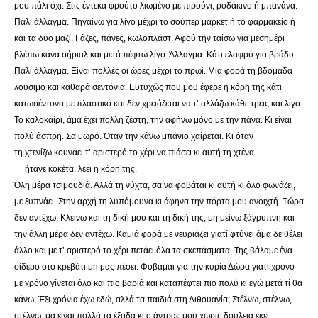
μου πάλι όχι. Στις έντεκα φρούτο λιωμένο με πιρούνι, ροδάκινο ή μπανάνα.
Πάλι άλλαγμα. Πηγαίνω για λίγο μέχρι το σούπερ μάρκετ ή το φαρμακείο ή
και τα δυο μαζί. Γάζες, πάνες, κωλοπλάστ. Αφού την ταΐσω για μεσημέρι
βλέπω κάνα σήριαλ και μετά πέφτω λίγο. Άλλαγμα. Κάτι ελαφρύ για βράδυ.
Πάλι άλλαγμα. Είναι πολλές οι ώρες μέχρι το πρωί. Μία φορά τη βδομάδα
λούσιμο και καθαρά σεντόνια. Ευτυχώς που μου έφερε η κόρη της κάτι
κατωσέντονα με πλαστικό και δεν χρειάζεται να τ’ αλλάζω κάθε τρεις και λίγο.
Το καλοκαίρι, άμα έχει πολλή ζέστη, την αφήνω μόνο με την πάνα. Κι είναι
πολύ άσπρη. Σα μωρό. Όταν την κάνω μπάνιο χαίρεται. Κι όταν
τη χτενίζω κουνάει τ’ αριστερό το χέρι να πιάσει κι αυτή τη χτένα.
ήτανε κοκέτα, λέει η κόρη της.
Όλη μέρα τσιμουδιά. Αλλά τη νύχτα, σα να φοβάται κι αυτή κι όλο φωνάζει,
με ξυπνάει. Στην αρχή τη λυπόμουνα κι άφηνα την πόρτα μου ανοιχτή. Τώρα
δεν αντέχω. Κλείνω και τη δική μου και τη δική της, μη μείνω ξάγρυπνη και
την άλλη μέρα δεν αντέχω. Καμιά φορά με νευριάζει γιατί φτύνει άμα δε θέλει
άλλο και με τ’ αριστερό το χέρι πετάει όλα τα σκεπάσματα. Της βάλαμε ένα
σίδερο στο κρεβάτι μη μας πέσει. Φοβάμαι για την κυρία Δώρα γιατί χρόνο
με χρόνο γίνεται όλο και πιο βαριά και καταπέφτει πιο πολύ κι εγώ μετά τί θα
κάνω; Έξι χρόνια έχω εδώ, αλλά τα παιδιά στη Λιθουανία; Στέλνω, στέλνω,
στέλνω, μα είναι πολλά τα έξοδα κι ο άντρας μου χωρίς δουλειά εκεί.