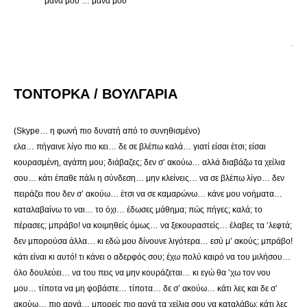
μάνα μου … μάνα μου
.
ΤΟΝΤΟΡΚΑ / ΒΟΥΛΓΑΡΙΑ
(Skype… η φωνή πιο δυνατή από το συνηθισμένο)
ελα… πήγαινε λίγο πιο κει… δε σε βλέπω καλά… γιατί είσαι έτσι; είσαι
κουρασμένη, αγάπη μου; διάβαζες; δεν σ’ ακούω… αλλά διαβάζω τα χείλια
σου… κάτι έπαθε πάλι η σύνδεση… μην κλείνεις… να σε βλέπω λίγο… δεν
πειράζει που δεν σ’ ακούω… έτσι να σε καμαρώνω… κάνε μου νοήματα…
καταλαβαίνω το ναι… το όχι… έδωσες μάθημα; πώς πήγες; καλά; το
πέρασες; μπράβο! να κοιμηθείς όμως… να ξεκουραστείς… έλαβες τα ‘λεφτά;
δεν μπορούσα άλλα… κι εδώ μου δίνουνε λιγότερα… εσύ μ’ ακούς; μπράβο!
κάτι είναι κι αυτό! τι κάνει ο αδερφός σου; έχω πολύ καιρό να του μιλήσου…
όλο δουλεύει… να του πεις να μην κουράζεται… κι εγώ θα ’χω τον νου
μου… τίποτα να μη φοβάστε… τίποτα… δε σ’ ακούω… κάτι λες και δε σ’
ακούω… πιο αργά… μπορείς πιο αργά τα χείλια σου να καταλάβω; κάτι λες