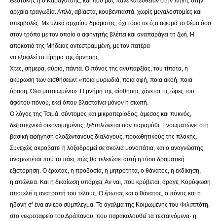
Θεοτόκης ή ο Καραγάτσης, και που μας πάνε κατευθείαν στην πηγή, στην
αρχαία τραγωδία. Απλά, αβίαστα, κουβεντιαστά, χωρίς μεγαλοστομίες και
υπερβολές. Με υλικά αρχαίου δράματος, όχι τόσο σε ό,τι αφορά το θέμα όσο
στον τρόπο με τον οποίο ο αφηγητής βλέπει και αναπαράγει τη ζωή. Η
αποκοτιά της Μήδειας αντεστραμμένη, με τον πατέρα
να εξοφλεί το τίμημα της άρνησης.
Χτες, σήμερα, αύριο, πάντα. Ο πόνος της ανυπαρξίας, του τίποτα, η
ακύρωση των αισθήσεων: «ποια μυρωδιά, ποια αφή, ποια ακοή, ποια
όραση; Όλα ματαιωμένα». Η μνήμη της αίσθησης χάνεται τις ώρες του
άφατου πόνου, εκεί όπου βλασταίνει μόνον η σιωπή.
Ο λόγος της Τσιμά, σύντομος και μικροπερίοδος, άμεσος και πυκνός,
δεξιοτεχνικά οικονομημένος, ξεδιπλώνεται σαν παραμύθι. Ενσωματώνει στη
βασική αφήγηση ολοζώντανους διαλόγους, προωθητικούς της πλοκής.
Συνεχώς ακροβατεί ή λοξοδρομεί σε σκολιά μονοπάτια, και ο αναγνώστης
αναρωτιέται πού το πάει, πώς θα τελειώσει αυτή η τόσο δραματική
εξιστόρηση. Ο έρωτας, η προδοσία, η μητρότητα, ο θάνατος, η εκδίκηση,
η απώλεια. Και η δικαίωση υπάρχει; Αν ναι, πού κρύβεται, άραγε; Κορύφωση
αποτελεί η ανατροπή του τέλους. Ο έρωτας και ο θάνατος, ο πόνος και η
ηδονή σ’ ένα ανίερο σύμπλεγμα. Το άγαλμα της Κοιμωμένης του Φιλιππότη,
στο νεκροταφείο του Δράπανου, που παρακολουθεί τα τεκταινόμενα· η