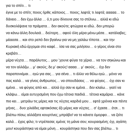
για το σπίτι… τι
έγινε με το σπίτι; ποιος ήρθε; κάποιος… ποιος; λεφτά; τι λεφτά; ααααα… το
δάνειο… δεν έχω άλλα … ό,τι μου δίνουνε σας το στέλνω… αλλά κι εδώ
δυσκολέψανε τα πράματα… δεν ακούτε; φτώχεια κι εδώ.. δεν μπορώ
να κάνω άλλη δουλειά… δεύτερη… αφού όλη μέρα μένω μέσα… κατάλαβες;
μέεεεσα… και στο ρεπό δεν βγαίνω για να μη χαλάω τίποτα… και την
Κυριακή εδώ έρχομαι στο καφέ… ίσα να σας μιλήσου… ο γέρος είναι στο
κρεβάτι…
μέρα νύχτα…. παράλυτος… μου ’χουνε φύγει τα χέρια… να τον σηκώνω και
να τον αλλάζω… μ’ ακούς; δε μ’ ακούς! αααα… μ’ ακούς… όχι δεν
παραπονιέμαι… εγώ για σας… για σένα… τι άλλο να θέλω εγώ… μόνο να
πας καλά… να γίνεις άνθρωπος… να σπουδάσεις … να φύγεις… όχι σαν κι
εμένα… να φύγεις από κει… αλλά όχι σαν κι εμένα… δεν κλαίω… γιατί να
κλάψω… είμαι ευτυχισμένη που έχω τέτοια παιδιά… τέτοια καμάρια… κάνε
πιο κει… μετράω τις μέρες και τις νύχτες καρδιά μου… εφτά χρόνια και πέντε
μήνες… δυο χιλιάδες εφτακόσιες έξι μέρες και νύχτες… σ’ έχασα… έτσι… τι
βλέπω πίσω; αλλάξατε κουρτίνες; μπράβο! να το κάνετε όμορφο… να ζείτε
καλά… έχεις φίλο; τι ντρέπεσαι; εμένα; τη μάνα σου; κουρασμένη; όχι, αγάπη
μου! κουράστηκα να είμαι μόνη… κουράστηκα που δεν σας βλέπω… τι