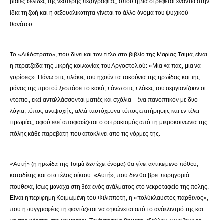
βίαιες σελίδες της νεότερης πεζογραφίας, όπου η βία στρέφεται ενάντια στην
ίδια τη ζωή και η σεξουαλικότητα γίνεται το άλλο όνομα του ψυχικού
θανάτου.
Το «Λιθόστρατο», που δίνει και τον τίτλο στο βιβλίο της Μαρίας Τσιμά, είναι
η περατζάδα της μικρής κοινωνίας του Αργοστολιού: «Μια να πας, μια να
γυρίσεις». Πάνω στις πλάκες του ηχούν τα τακούνια της ηρωίδας και της
μάνας της προτού ξεσπάσει το κακό, πάνω στις πλάκες του σεργιανίζουν οι
ντόπιοι, εκεί ανταλλάσσονται ματιές και σχόλια – ένα πανοπτικόν με δυο
λόγια, τόπος αναψυχής, αλλά ταυτόχρονα τόπος επιτήρησης και εν τέλει
τιμωρίας, αφού εκεί αποφασίζεται ο οστρακισμός από τη μικροκοινωνία της
πόλης κάθε παραβάτη που αποκλίνει από τις νόρμες της.
«Αυτή» (η ηρωίδα της Τσιμά δεν έχει όνομα) θα γίνει αντικείμενο πόθου,
καταδίκης και στο τέλος οίκτου. «Αυτή», που δεν θα βρει παρηγοριά
πουθενά, ίσως μονάχα στη θέα ενός αγάλματος στο νεκροταφείο της πόλης.
Είναι η περίφημη Κοιμωμένη του Φιλιππότη, η «πολύκλαυστος παρθένος»,
που η συγγραφέας τη φαντάζεται να σηκώνεται από το ανάκλιντρό της και