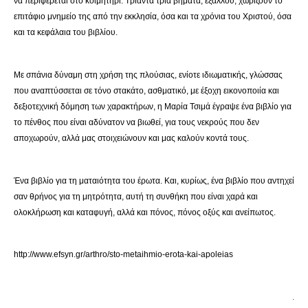
να περιφέρεται στο κοιμητήρι. Τριάντα τρία βήματα, εξάλλου, χωρίζουν το
επιτάφιο μνημείο της από την εκκλησία, όσα και τα χρόνια του Χριστού, όσα
και τα κεφάλαια του βιβλίου.
Με σπάνια δύναμη στη χρήση της πλούσιας, ενίοτε ιδιωματικής, γλώσσας
που αναπτύσσεται σε τόνο στακάτο, ασθματικό, με έξοχη εικονοποιία και
δεξιοτεχνική δόμηση των χαρακτήρων, η Μαρία Τσιμά έγραψε ένα βιβλίο για
το πένθος που είναι αδύνατον να βιωθεί, για τους νεκρούς που δεν
αποχωρούν, αλλά μας στοιχειώνουν και μας καλούν κοντά τους.
Ένα βιβλίο για τη ματαιότητα του έρωτα. Και, κυρίως, ένα βιβλίο που αντηχεί
σαν θρήνος για τη μητρότητα, αυτή τη συνθήκη που είναι χαρά και
ολοκλήρωση και καταφυγή, αλλά και πόνος, πόνος οξύς και ανείπωτος.
http://www.efsyn.gr/arthro/sto-metaihmio-erota-kai-apoleias
.