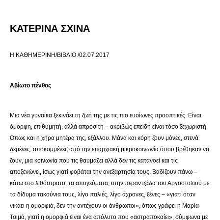
ΚΑΤΕΡΙΝΑ ΣΧΙΝΑ
Η ΚΑΘΗΜΕΡΙΝΗ/ΒΙΒΛΙΟ /02.07.2017
Αβίωτο πένθος
Μια νέα γυναίκα ξεκινάει τη ζωή της με τις πιο ευοίωνες προοπτικές. Είναι
όμορφη, επιθυμητή, αλλά απρόσιτη – ακριβώς επειδή είναι τόσο ξεχωριστή.
Οπως και η χήρα μητέρα της, εξάλλου. Μάνα και κόρη ζουν μόνες, στενά
δεμένες, αποκομμένες από την επαρχιακή μικροκοινωνία όπου βρέθηκαν να
ζουν, μια κοινωνία που τις θαυμάζει αλλά δεν τις κατανοεί και τις
αποξενώνει, ίσως γιατί φοβάται την ανεξαρτησία τους. Βαδίζουν πάνω –
κάτω στο λιθόστρατο, τα απογεύματα, στην περαντζάδα του Αργοστολιού με
τα δίδυμα τακούνια τους, λίγο παλιές, λίγο άχρονες, ξένες – «γιατί όταν
νικάει η ομορφιά, δεν την αντέχουν οι άνθρωποι», όπως γράφει η Μαρία
Τσιμά, γιατί η ομορφιά είναι ένα απόλυτο που «αστραποκαίει», σύμφωνα με