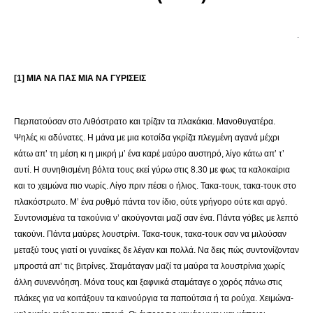
.
[1] ΜΙΑ ΝΑ ΠΑΣ ΜΙΑ ΝΑ ΓΥΡΙΣΕΙΣ
Περπατούσαν στο Λιθόστρατο και τρίζαν τα πλακάκια. Μανοθυγατέρα.
Ψηλές κι αδύνατες. Η μάνα με μια κοτσίδα γκρίζα πλεγμένη αγανά μέχρι
κάτω απ’ τη μέση κι η μικρή μ’ ένα καρέ μαύρο αυστηρό, λίγο κάτω απ’ τ’
αυτί. Η συνηθισμένη βόλτα τους εκεί γύρω στις 8.30 με φως τα καλοκαίρια
και το χειμώνα πιο νωρίς. Λίγο πριν πέσει ο ήλιος. Τακα-τουκ, τακα-τουκ στο
πλακόστρωτο. Μ’ ένα ρυθμό πάντα τον ίδιο, ούτε γρήγορο ούτε και αργό.
Συντονισμένα τα τακούνια ν’ ακούγονται μαζί σαν ένα. Πάντα γόβες με λεπτό
τακούνι. Πάντα μαύρες λουστρίνι. Τακα-τουκ, τακα-τουκ σαν να μιλούσαν
μεταξύ τους γιατί οι γυναίκες δε λέγαν και πολλά. Να δεις πώς συντονίζονταν
μπροστά απ’ τις βιτρίνες. Σταμάταγαν μαζί τα μαύρα τα λουστρίνια χωρίς
άλλη συνεννόηση. Μόνα τους και ξαφνικά σταμάταγε ο χορός πάνω στις
πλάκες για να κοιτάξουν τα καινούργια τα παπούτσια ή τα ρούχα. Χειμώνα-