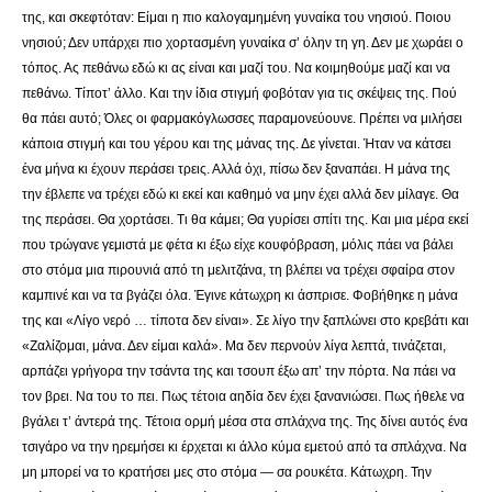
της, και σκεφτόταν: Είμαι η πιο καλογαμημένη γυναίκα του νησιού. Ποιου
νησιού; Δεν υπάρχει πιο χορτασμένη γυναίκα σ’ όλην τη γη. Δεν με χωράει ο
τόπος. Ας πεθάνω εδώ κι ας είναι και μαζί του. Να κοιμηθούμε μαζί και να
πεθάνω. Τίποτ’ άλλο. Και την ίδια στιγμή φοβόταν για τις σκέψεις της. Πού
θα πάει αυτό; Όλες οι φαρμακόγλωσσες παραμονεύουνε. Πρέπει να μιλήσει
κάποια στιγμή και του γέρου και της μάνας της. Δε γίνεται. Ήταν να κάτσει
ένα μήνα κι έχουν περάσει τρεις. Αλλά όχι, πίσω δεν ξαναπάει. Η μάνα της
την έβλεπε να τρέχει εδώ κι εκεί και καθημό να μην έχει αλλά δεν μίλαγε. Θα
της περάσει. Θα χορτάσει. Τι θα κάμει; Θα γυρίσει σπίτι της. Και μια μέρα εκεί
που τρώγανε γεμιστά με φέτα κι έξω είχε κουφόβραση, μόλις πάει να βάλει
στο στόμα μια πιρουνιά από τη μελιτζάνα, τη βλέπει να τρέχει σφαίρα στον
καμπινέ και να τα βγάζει όλα. Έγινε κάτωχρη κι άσπρισε. Φοβήθηκε η μάνα
της και «Λίγο νερό … τίποτα δεν είναι». Σε λίγο την ξαπλώνει στο κρεβάτι και
«Ζαλίζομαι, μάνα. Δεν είμαι καλά». Μα δεν περνούν λίγα λεπτά, τινάζεται,
αρπάζει γρήγορα την τσάντα της και τσουπ έξω απ’ την πόρτα. Να πάει να
τον βρει. Να του το πει. Πως τέτοια αηδία δεν έχει ξανανιώσει. Πως ήθελε να
βγάλει τ’ άντερά της. Τέτοια ορμή μέσα στα σπλάχνα της. Της δίνει αυτός ένα
τσιγάρο να την ηρεμήσει κι έρχεται κι άλλο κύμα εμετού από τα σπλάχνα. Να
μη μπορεί να το κρατήσει μες στο στόμα — σα ρουκέτα. Κάτωχρη. Την