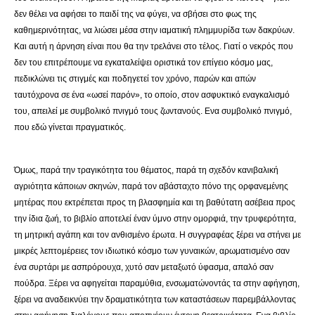
δεν θέλει να αφήσει το παιδί της να φύγει, να σβήσει στο φως της
καθημερινότητας, να λιώσει μέσα στην ιαματική πλημμυρίδα των δακρύων.
Και αυτή η άρνηση είναι που θα την τρελάνει στο τέλος. Γιατί ο νεκρός που
δεν του επιτρέπουμε να εγκαταλείψει οριστικά τον επίγειο κόσμο μας,
πεδικλώνει τις στιγμές και ποδηγετεί τον χρόνο, παρών και απών
ταυτόχρονα σε ένα «ωσεί παρόν», το οποίο, στον ασφυκτικό εναγκαλισμό
του, απειλεί με συμβολικό πνιγμό τους ζωντανούς. Ενα συμβολικό πνιγμό,
που εδώ γίνεται πραγματικός.
Όμως, παρά την τραγικότητα του θέματος, παρά τη σχεδόν κανιβαλική
αγριότητα κάποιων σκηνών, παρά τον αβάσταχτο πόνο της ορφανεμένης
μητέρας που εκτρέπεται προς τη βλασφημία και τη βαθύτατη ασέβεια προς
την ίδια ζωή, το βιβλίο αποτελεί έναν ύμνο στην ομορφιά, την τρυφερότητα,
τη μητρική αγάπη και τον ανθισμένο έρωτα. Η συγγραφέας ξέρει να στήνει με
μικρές λεπτομέρειες τον ιδιωτικό κόσμο των γυναικών, αρωματισμένο σαν
ένα συρτάρι με ασπρόρουχα, χυτό σαν μεταξωτό ύφασμα, απαλό σαν
πούδρα. Ξέρει να αφηγείται παραμύθια, ενσωματώνοντάς τα στην αφήγηση,
ξέρει να αναδεικνύει την δραματικότητα των καταστάσεων παρεμβάλλοντας