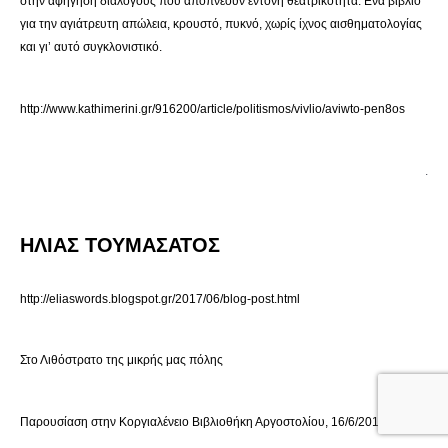
στην αφήγηση διαλόγους που αποπνέουν έντονη θεατρικότητα. Ενα βιβλίο
για την αγιάτρευτη απώλεια, κρουστό, πυκνό, χωρίς ίχνος αισθηματολογίας
και γι’ αυτό συγκλονιστικό.
http://www.kathimerini.gr/916200/article/politismos/vivlio/aviwto-pen8os
.
ΗΛΙΑΣ ΤΟΥΜΑΣΑΤΟΣ
http://eliaswords.blogspot.gr/2017/06/blog-post.html
Στο Λιθόστρατο της μικρής μας πόλης
Παρουσίαση στην Κοργιαλένειο Βιβλιοθήκη Αργοστολίου, 16/6/2017