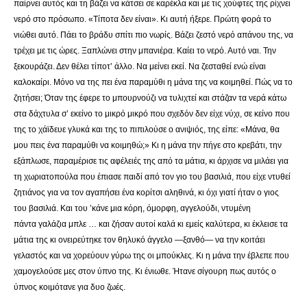
παίρνει αυτός και τη βάζει να κάτσει σε καρέκλα και με τις χούφτες της ρίχνει
νερό στο πρόσωπο. «Τίποτα δεν είναι». Κι αυτή ήξερε. Πρώτη φορά το
νιώθει αυτό. Πάει το βράδυ σπίτι πιο νωρίς. Βάζει ζεστό νερό απάνου της, να
τρέχει με τις ώρες. Ξαπλώνει στην μπανιέρα. Καίει το νερό. Αυτό ναι. Την
ξεκουράζει. Δεν θέλει τίποτ’ άλλο. Να μείνει εκεί. Να ζεσταθεί ενώ είναι
καλοκαίρι. Μόνο να της πει ένα παραμύθι η μάνα της να κοιμηθεί. Πώς να το
ζητήσει; Όταν της έφερε το μπουρνούζι να τυλιχτεί και στάζαν τα νερά κάτω
στα δάχτυλα σ’ εκείνο το μικρό μικρό που σχεδόν δεν είχε νύχι, σε κείνο που
της το χάϊδευε γλυκά και της το πιπιλούσε ο ανιψιός, της είπε: «Μάνα, θα
μου πεις ένα παραμύθι να κοιμηθώ;» Κι η μάνα την πήγε στο κρεβάτι, την
εξάπλωσε, παραμέρισε τις αφέλειές της από τα μάτια, κι άρχισε να μιλάει για
τη χωριατοπούλα που έπιασε παιδί από τον γιο του βασιλιά, που είχε ντυθεί
ζητιάνος για να τον αγαπήσει ένα κορίτσι αληθινά, κι όχι γιατί ήταν ο γιος
του βασιλιά. Και του ’κάνε μια κόρη, όμορφη, αγγελούδι, ντυμένη
πάντα γαλάζια μπλε … και ζήσαν αυτοί καλά κι εμείς καλύτερα, κι έκλεισε τα
μάτια της κι ονειρεύτηκε τον θηλυκό άγγελο —ξανθό— να την κοιτάει
γελαστός και να χορεύουν γύρω της οι μπούκλες. Κι η μάνα την έβλεπε που
χαμογελούσε μες στον ύπνο της. Κι ένιωθε. Ήτανε σίγουρη πως αυτός ο
ύπνος κοιμότανε για δυο ζωές.