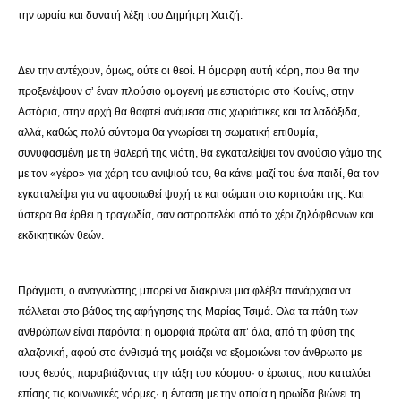
την ωραία και δυνατή λέξη του Δημήτρη Χατζή.
Δεν την αντέχουν, όμως, ούτε οι θεοί. Η όμορφη αυτή κόρη, που θα την
προξενέψουν σ’ έναν πλούσιο ομογενή με εστιατόριο στο Κουίνς, στην
Αστόρια, στην αρχή θα θαφτεί ανάμεσα στις χωριάτικες και τα λαδόξιδα,
αλλά, καθώς πολύ σύντομα θα γνωρίσει τη σωματική επιθυμία,
συνυφασμένη με τη θαλερή της νιότη, θα εγκαταλείψει τον ανούσιο γάμο της
με τον «γέρο» για χάρη του ανιψιού του, θα κάνει μαζί του ένα παιδί, θα τον
εγκαταλείψει για να αφοσιωθεί ψυχή τε και σώματι στο κοριτσάκι της. Και
ύστερα θα έρθει η τραγωδία, σαν αστροπελέκι από το χέρι ζηλόφθονων και
εκδικητικών θεών.
Πράγματι, ο αναγνώστης μπορεί να διακρίνει μια φλέβα πανάρχαια να
πάλλεται στο βάθος της αφήγησης της Μαρίας Τσιμά. Ολα τα πάθη των
ανθρώπων είναι παρόντα: η ομορφιά πρώτα απ’ όλα, από τη φύση της
αλαζονική, αφού στο άνθισμά της μοιάζει να εξομοιώνει τον άνθρωπο με
τους θεούς, παραβιάζοντας την τάξη του κόσμου· ο έρωτας, που καταλύει
επίσης τις κοινωνικές νόρμες· η ένταση με την οποία η ηρωίδα βιώνει τη