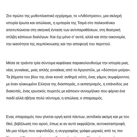
Στο πρώτο της μυθοπλαστικό εγχείρημα, το «Λιθόστρατο», μια σκληρή
ιστορία έρωτα και απώλειας, η εμπειρία της Τσιμά στο παλκοσένικο
αποτυπώνεται στη σκηνική ένταση των αντιπαραθέσεων, στη θεατρική
στίλβη κάποιων διαλόγων. Και όχι μόνο σ’ αυτά, αλλά και στην οικονομία,
την ικανότητα της συμπύκνωσης και την αποφυγή του περιττού.
Μέσα σε τριάντα τρία σύντομα κεφάλαια παρακολουθούμε την ιστορία μιας
νέας γυναίκας, μιας απλής γυναίκας από το Αργοστόλι, με «δύστηνο μοίρα».
Τα βήματα του βίου της είναι κοινά: ανθηρή νιότη, ένας γάμος συμφέροντος
με έναν ηλικιωμένο Ελληνα της διασποράς, ο εκπατρισμός, η επάνοδος για
διακοπές, ένας ερωτικός πυρετός με κάποιον συνομήλικο που φέρνει ένα
παιδί αλλά σβήνει πολύ σύντομα, η απώλεια, ο σπαραγμός.
Ενας σπαραγμός που γίνεται οργή κατά πάντων, αντιδικία ακόμη και με τον
Θεό, βεβήλωση του ιερού, όπως κι αν αυτό εκφράζεται, αυτοκαταστροφή.
Με μια τόλμη που αιφνιδιάζει, η συγγραφέας γράφει μερικές από τις πιο