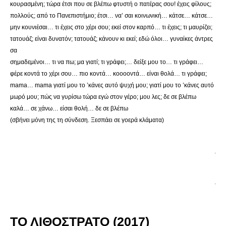
κουρασμένη; τώρα έτσι που σε βλέπω φτυστή ο πατέρας σου! έχεις φίλους;
πολλούς; από το Πανεπιστήμιο; έτσι… να’ σαι κοινωνική… κάτσε… κάτσε…
μην κουνιέσαι… τι έχεις στο χέρι σου; εκεί στον καρπό… τι έχεις; τι μαυρίζει;
τατουάζ; είναι δυνατόν; τατουάζ; κάνουν κι εκεί; εδώ όλοι… γυναίκες άντρες
σα
σημαδεμένοι… τι να πω; μα γιατί; τι γράφει;… δείξε μου το… τι γράφει…
φέρε κοντά το χέρι σου… πιο κοντά… κοοοοντά… είναι θολά… τι γράφει;
mama… mama γιατί μου το ’κάνες αυτό ψυχή μου; γιατί μου το ’κάνες αυτό
μωρό μου; πώς να γυρίσω τώρα εγώ στον γέρο; μου λες; δε σε βλέπω
καλά… σε χάνω… είσαι θολή… δε σε βλέπω
(σβήνει μόνη της τη σύνδεση. Ξεσπάει σε γοερά κλάματα)
.
.
ΤΟ ΛΙΘΟΣΤΡΑΤΟ (2017)