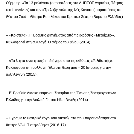
Θέρμπερ: «Τα 13 ρολόγια» (παραστάσεις στα ΔΗΠΕΘΕ Αγρινίου, Πάτρας
και Ιωαννίνων) και την «Τρελοβγενιώ» της Ινές Κανιατί ( παραστάσεις στο
Θέατρο Στοά – Θέατρο Βασιλάκου και Κρατικό Θέατρο Βορείου Ελλάδος)
– «Κριστέλα», Γ’ Βραβείο Διηγήματος από τις εκδόσεις «Μεταίχμιο».
Κυκλοφορεί στη συλλογή: Ο φόβος του ξένου (2014).
– «Τα λεφτά είναι φτωχά» , διήγημα από τις εκδόσεις «Ταξιδευτής».
Κυκλοφορεί στη συλλογή: Έλα στη θέση μου – 20 Ιστορίες για την
αλληλεγγύη (2015).
– Β’ Βραβείο Διασκευασμένου Σεναρίου της Ένωσης Σεναριογράφων
Ελλάδος για την Αιολική Γη του Ηλία Βενέζη (2014).
– Έγραψε το θεατρικό έργο Ίσια Δικαιώματα που παρουσιάστηκε στο
θέατρο VAULT στην Αθηνα (2016-17).