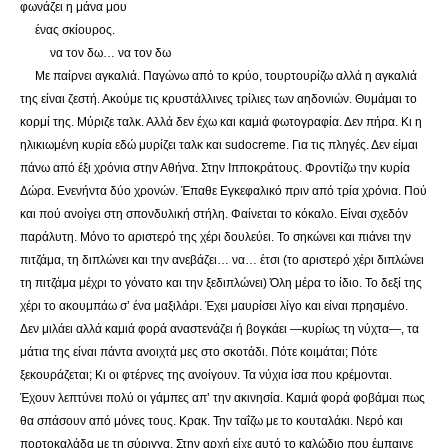
φωνάζει η μάνα μου
ένας σκίουρος.
να τον δω… να τον δω
Με παίρνει αγκαλιά. Παγώνω από το κρύο, τουρτουρίζω αλλά η αγκαλιά
της είναι ζεστή. Ακούμε τις κρυστάλλινες τρίλιες των αηδονιών. Θυμάμαι το
κορμί της. Μύριζε ταλκ. Αλλά δεν έχω και καμιά φωτογραφία. Δεν πήρα. Κι η
ηλικιωμένη κυρία εδώ μυρίζει ταλκ και sudocreme. Για τις πληγές. Δεν είμαι
πάνω από έξι χρόνια στην Αθήνα. Στην Ιπποκράτους. Φροντίζω την κυρία
Δώρα. Ενενήντα δύο χρονών. Έπαθε Εγκεφαλικό πριν από τρία χρόνια. Πού
και πού ανοίγει στη σπονδυλική στήλη. Φαίνεται το κόκαλο. Είναι σχεδόν
παράλυτη. Μόνο το αριστερό της χέρι δουλεύει. Το σηκώνει και πιάνει την
πιτζάμα, τη διπλώνει και την ανεβάζει… να… έτσι (το αριστερό χέρι διπλώνει
τη πιτζάμα μέχρι το γόνατο και την ξεδιπλώνει) Όλη μέρα το ίδιο. Το δεξί της
χέρι το ακουμπάω σ’ ένα μαξιλάρι. Έχει μαυρίσει λίγο και είναι πρησμένο.
Δεν μιλάει αλλά καμιά φορά αναστενάζει ή βογκάει —κυρίως τη νύχτα—, τα
μάτια της είναι πάντα ανοιχτά μες στο σκοτάδι. Πότε κοιμάται; Πότε
ξεκουράζεται; Κι οι φτέρνες της ανοίγουν. Τα νύχια ίσα που κρέμονται.
Έχουν λεπτύνει πολύ οι γάμπες απ’ την ακινησία. Καμιά φορά φοβάμαι πως
θα σπάσουν από μόνες τους. Κρακ. Την ταΐζω με το κουταλάκι. Νερό και
πορτοκαλάδα με τη σύριγγα. Στην αρχή είχε αυτό το καλώδιο που έμπαινε