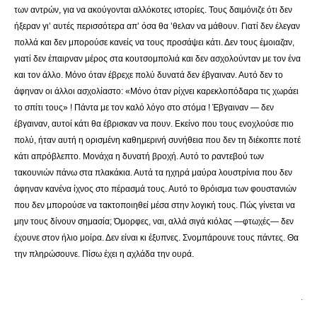
των αντρών, για να ακούγονται αλλόκοτες ιστορίες. Τους δαιμόνιζε ότι δεν
ήξεραν γι’ αυτές περισσότερα απ’ όσα θα ’θελαν να μάθουν. Γιατί δεν έλεγαν
πολλά και δεν μπορούσε κανείς να τους προσάψει κάτι. Δεν τους έμοιαζαν,
γιατί δεν έπαιρναν μέρος στα κουτσομπολιά και δεν ασχολούνταν με τον ένα
και τον άλλο. Μόνο όταν έβρεχε πολύ δυνατά δεν έβγαιναν. Αυτό δεν το
άφηναν οι άλλοι ασχολίαστο: «Μόνο όταν ρίχνει καρεκλοπόδαρα τις χωράει
το σπίτι τους» ! Πάντα με τον καλό λόγο στο στόμα ! Έβγαιναν — δεν
έβγαιναν, αυτοί κάτι θα έβρισκαν να πουν. Εκείνο που τους ενοχλούσε πιο
πολύ, ήταν αυτή η ορισμένη καθημερινή συνήθεια που δεν τη διέκοπτε ποτέ
κάτι απρόβλεπτο. Μονάχα η δυνατή βροχή. Αυτό το ραντεβού των
τακουνιών πάνω στα πλακάκια. Αυτά τα ηχηρά μαύρα λουστρίνια που δεν
άφηναν κανένα ίχνος στο πέρασμά τους. Αυτό το θρόισμα των φουστανιών
που δεν μπορούσε να τακτοποιηθεί μέσα στην λογική τους. Πώς γίνεται να
μην τους δίνουν σημασία; Όμορφες, ναι, αλλά σιγά κιόλας —φτωχές— δεν
έχουνε στον ήλιο μοίρα. Δεν είναι κι έξυπνες. Σνομπάρουνε τους πάντες. Θα
την πληρώσουνε. Πίσω έχει η αχλάδα την ουρά.
.