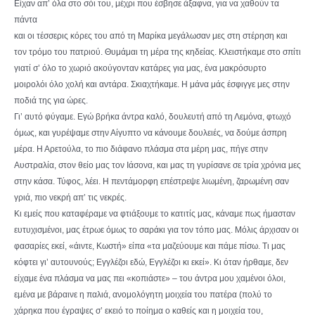
Είχαν απ’ όλα στο σόι του, μέχρι που έσβησε άξαφνα, για να χαθούν τα
πάντα
και οι τέσσερις κόρες του από τη Μαρίκα μεγάλωσαν μες στη στέρηση και
τον τρόμο του πατριού. Θυμάμαι τη μέρα της κηδείας. Κλειστήκαμε στο σπίτι
γιατί σ’ όλο το χωριό ακούγονταν κατάρες για μας, ένα μακρόσυρτο
μοιρολόι όλο χολή και αντάρα. Σκιαχτήκαμε. Η μάνα μάς έσφιγγε μες στην
ποδιά της για ώρες.
Γι’ αυτό φύγαμε. Εγώ βρήκα άντρα καλό, δουλευτή από τη Λεμόνα, φτωχό
όμως, και γυρέψαμε στην Αίγυπτο να κάνουμε δουλειές, να δούμε άσπρη
μέρα. Η Αρετούλα, το πιο διάφανο πλάσμα στα μέρη μας, πήγε στην
Αυστραλία, στον θείο μας τον Ιάσονα, και μας τη γυρίσανε σε τρία χρόνια μες
στην κάσα. Τύφος, λέει. Η πεντάμορφη επέστρεψε λιωμένη, ζαρωμένη σαν
γριά, πιο νεκρή απ’ τις νεκρές.
Κι εμείς που καταφέραμε να φτιάξουμε το κατιτίς μας, κάναμε πως ήμασταν
ευτυχισμένοι, μας έτρωε όμως το σαράκι για τον τόπο μας. Μόλις άρχισαν οι
φασαρίες εκεί, «άιντε, Κωστή» είπα «τα μαζεύουμε και πάμε πίσω. Τι μας
κόφτει γι’ αυτουνούς; Εγγλέζοι εδώ, Εγγλέζοι κι εκεί». Κι όταν ήρθαμε, δεν
είχαμε ένα πλάσμα να μας πει «κοπιάστε» – του άντρα μου χαμένοι όλοι,
εμένα με βάραινε η παλιά, ανομολόγητη μοιχεία του πατέρα (πολύ το
χάρηκα που έγραψες σ’ εκειό το ποίημα ο καθείς και η μοιχεία του,