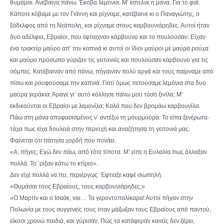
θυμάμαι. Ανέβαινα πάνω. Έκοβα λεμόνια. Μ’ έστελνε η μάνα. Για το φαΐ.
Κάποτε κόβαμε με τον Γιάννη και ρίχναμε, κατέβαινε κι ο Παναγιώτης, ο
ξάδελφος από τη Νεάπολη, και ρίχναμε στους καρβουνιάρηδες. Αυτοί ήταν
δυο αδέλφια, Εβραίοι, που έφτιαχναν κάρβουνο και το πουλούσαν. Είχαν
ένα τρακτέρ μαύρο απ’ την καπνιά κι αυτοί οι ίδιοι μαύροι με μαύρα ρούχα
και μαύρο πρόσωπο γύριζαν τις γειτονιές και πουλούσαν κάρβουνο για τις
σόμπες. Κατέβαιναν από πάνω, πήγαιναν πολύ αργά και τους παίρναμε από
πίσω και ρουφούσαμε την καπνιά. Γιατί όμως πετούσαμε λεμόνια στα δυο
μαύρα γεράκια; Άραγε γι’ αυτό κόλλησε πάνω μου τόση ξινίλα; Μ’
εκδικούνται οι Εβραίοι με λεμονίλα; Καλά που δεν βρομάω καρβουνίλα.
Πάω στη μάνα αποφασισμένος ν’ αντέξω τη μουρμούρα. Το είπα ξενέρωτα·
τάχα πως είχα δουλειά στην περιοχή και αναζήτησα τη γειτονιά μας.
Φαίνεται ότι πάτησα χορδή που πονάει.
«Α, πήγες; Εγώ δεν πάω, από τότε τίποτα. Μ’ είπε η Ευλαλία πως άλλαξαν
πολλά. Το ’ριξαν κάτω το κτίριο».
Δεν είχε πολλά να πει, περιέργως. Έφτιαξε καφέ σιωπηλή.
«Θυμάσαι τους Εβραίους, τους καρβουνιάρηδες;»
«Ο Μαρτίν και ο Ισαάκ, ναι… Τα γεροντοπαλίκαρα! Αυτοί πήγαν στην
Πολωνία με τους συγγενείς τους όταν μάζωξαν τους Εβραίους από παντού,
είκοσι χρονώ παιδιά, και γύρισαν. Πώς τα κατάφεραν κανείς δεν ξέρει,