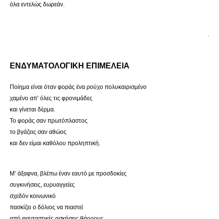
όλα εντελώς δωρεάν.
.
ΕΝΔΥΜΑΤΟΛΟΓΙΚΗ ΕΠΙΜΕΛΕΙΑ
Ποίημα είναι όταν φοράς ένα ρούχο πολυκαιρισμένο
χαμένο απ’ όλες τις φρονιμάδες
και γίνεται δέρμα.
Το φοράς σαν πρωτόπλαστος
το βγάζεις σαν αθώος
και δεν είμαι καθόλου προληπτική.
Μ’ άξαφνα, βλέπω έναν εαυτό με προσδοκίες
συγκινήσεις, ευρυαγγείες
σχεδόν κοινωνικό
πασκίζει ο δόλιος να πιαστεί
από φανταστικές ασκήσεις θάρρους