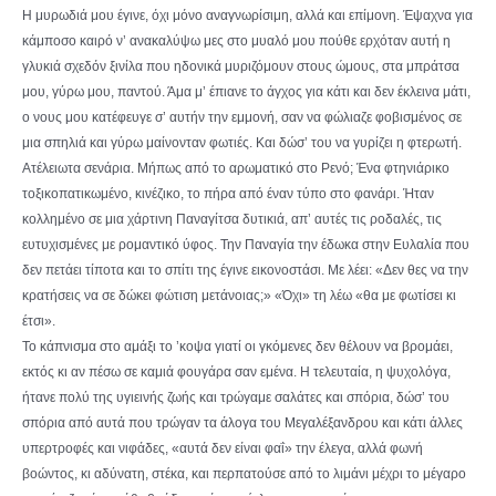
Η μυρωδιά μου έγινε, όχι μόνο αναγνωρίσιμη, αλλά και επίμονη. Έψαχνα για
κάμποσο καιρό ν’ ανακαλύψω μες στο μυαλό μου πούθε ερχόταν αυτή η
γλυκιά σχεδόν ξινίλα που ηδονικά μυριζόμουν στους ώμους, στα μπράτσα
μου, γύρω μου, παντού. Άμα μ’ έπιανε το άγχος για κάτι και δεν έκλεινα μάτι,
ο νους μου κατέφευγε σ’ αυτήν την εμμονή, σαν να φώλιαζε φοβισμένος σε
μια σπηλιά και γύρω μαίνονταν φωτιές. Και δώσ’ του να γυρίζει η φτερωτή.
Ατέλειωτα σενάρια. Μήπως από το αρωματικό στο Ρενό; Ένα φτηνιάρικο
τοξικοπατικωμένο, κινέζικο, το πήρα από έναν τύπο στο φανάρι. Ήταν
κολλημένο σε μια χάρτινη Παναγίτσα δυτικιά, απ’ αυτές τις ροδαλές, τις
ευτυχισμένες με ρομαντικό ύφος. Την Παναγία την έδωκα στην Ευλαλία που
δεν πετάει τίποτα και το σπίτι της έγινε εικονοστάσι. Με λέει: «Δεν θες να την
κρατήσεις να σε δώκει φώτιση μετάνοιας;» «Όχι» τη λέω «θα με φωτίσει κι
έτσι».
Το κάπνισμα στο αμάξι το ’κοψα γιατί οι γκόμενες δεν θέλουν να βρομάει,
εκτός κι αν πέσω σε καμιά φουγάρα σαν εμένα. Η τελευταία, η ψυχολόγα,
ήτανε πολύ της υγιεινής ζωής και τρώγαμε σαλάτες και σπόρια, δώσ’ του
σπόρια από αυτά που τρώγαν τα άλογα του Μεγαλέξανδρου και κάτι άλλες
υπερτροφές και νιφάδες, «αυτά δεν είναι φαΐ» την έλεγα, αλλά φωνή
βοώντος, κι αδύνατη, στέκα, και περπατούσε από το λιμάνι μέχρι το μέγαρο