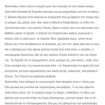
Φιλουσάκι, τόσος έγινε ο καημός μου που γύρεψα να σου δώκω γνώρα,
γιατί από Κυριακή σε Κυριακή καρτερώ να με μνημονέψεις και δεν το κάνεις.
Σ’ έβλεπα σήμερα στον ελαιώνα κι αναρίγησα που με έφεραν στο στόμα σου
οι μνήμες της μάνας σου. Ναι, είμαι η Αθηνά η Αλεξανδρινή, το νόθο του
προπάππου σου, του ωραίου Γιάννη. Είμαι ο λόγος που τον σκότωσαν στις
Βαθκιές εκείνο το βράδυ οι βαλτοί του Καραντώκα, καθώς γυρνούσε ο
δόλιος από τη μάνα μου, τη Χαμπία. Μην ταράζεσαι όμως· μόνο να με
βάνεις μες στην κατεβασιά με τα ονόματα, μες στο σόι, είμαι αίμα σου κι εγώ,
και η αδελφή μου που έφυγε χρόνια πολλά πριν από μένα, η νεράιδω, η
πεντάμορφη Αρετούλα, λέει να πεις κανένα «Κύριε ελέησον» και για λόγου
της. Τη Χαμπία να τη συγχωρέσετε, ήταν μονάχη της, μην ακούς, τάχα, πως
ήταν γυναίκα που την κοιμόντουσαν όλοι· τον Καραντώκα τον φρόντιζε όσο
μπορούσε, μα ήταν αρρωστιάρης και πικρή ψυχή, τσιφούτης, μια μιζέρια ο
δόλιος. Τον Γιάννη τον αγάπησε αληθινά.
Φιλουσάκι, είναι σκληρό το τοπωνυμικό, όσο σκληρός είναι ο τόπος μας.
Όλο φονικά και μυστικά και παρανοήσεις και φόβους. Τι να σου κάμουν
τόσοι άγιοι γύρα, απ’ το γιοφύρι μέχρι τις δώμες, πασκίζουν, το ξέρω, μα
βλέπεις και το μονά-στήρι της Αγίας Αικατερίνης, ερείπια γίνηκε. Και το Αϊ-
Νικολούδι και το Παπαγιωρκούδι, όλα μες στη φθορά και την εγκατάλειψη