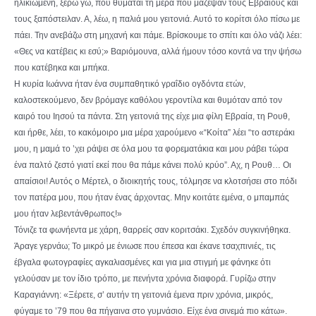
ηλικιωμένη, ξέρω γω, που θυμάται τη μέρα που μάζεψαν τους Εβραίους και
τους ξαπόστειλαν. Α, λέω, η παλιά μου γειτονιά. Αυτό το κορίτσι όλο πίσω με
πάει. Την ανεβάζω στη μηχανή και πάμε. Βρίσκουμε το σπίτι και όλο νάζι λέει:
«Θες να κατέβεις κι εσύ;» Βαριόμουνα, αλλά ήμουν τόσο κοντά να την ψήσω
που κατέβηκα και μπήκα.
Η κυρία Ιωάννα ήταν ένα συμπαθητικό γραΐδιο ογδόντα ετών,
καλοστεκούμενο, δεν βρόμαγε καθόλου γεροντίλα και θυμόταν από τον
καιρό του Ιησού τα πάντα. Στη γειτονιά της είχε μια φίλη Εβραία, τη Ρουθ,
και ήρθε, λέει, το κακόμοιρο μια μέρα χαρούμενο «“Κοίτα” λέει “το αστεράκι
μου, η μαμά το ’χει ράψει σε όλα μου τα φορεματάκια και μου ράβει τώρα
ένα παλτό ζεστό γιατί εκεί που θα πάμε κάνει πολύ κρύο”. Αχ, η Ρουθ… Οι
απαίσιοι! Αυτός ο Μέρτελ, ο διοικητής τους, τόλμησε να κλοτσήσει στο πόδι
τον πατέρα μου, που ήταν ένας άρχοντας. Μην κοιτάτε εμένα, ο μπαμπάς
μου ήταν λεβεντάνθρωπος!»
Τόνιζε τα φωνήεντα με χάρη, θαρρείς σαν κοριτσάκι. Σχεδόν συγκινήθηκα.
Άραγε γερνάω; Το μικρό με ένιωσε που έπεσα και έκανε τσαχπινιές, τις
έβγαλα φωτογραφίες αγκαλιασμένες και για μια στιγμή με φάνηκε ότι
γελούσαν με τον ίδιο τρόπο, με πενήντα χρόνια διαφορά. Γυρίζω στην
Καραγιάννη: «Ξέρετε, σ’ αυτήν τη γειτονιά έμενα πριν χρόνια, μικρός,
φύγαμε το ’79 που θα πήγαινα στο γυμνάσιο. Είχε ένα σινεμά πιο κάτω».