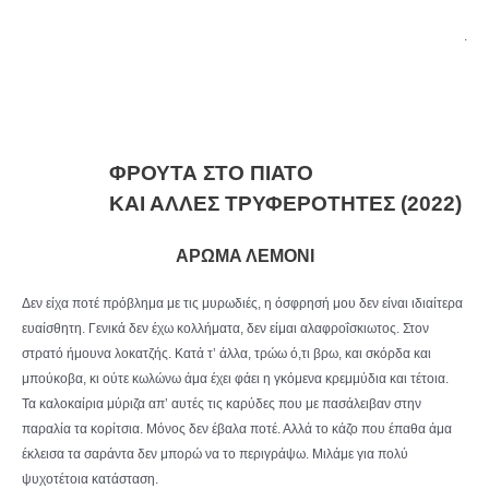
.
ΦΡΟΥΤΑ ΣΤΟ ΠΙΑΤΟ
ΚΑΙ ΑΛΛΕΣ ΤΡΥΦΕΡΟΤΗΤΕΣ (2022)
ΑΡΩΜΑ ΛΕΜΟΝΙ
Δεν είχα ποτέ πρόβλημα με τις μυρωδιές, η όσφρησή μου δεν είναι ιδιαίτερα
ευαίσθητη. Γενικά δεν έχω κολλήματα, δεν είμαι αλαφροΐσκιωτος. Στον
στρατό ήμουνα λοκατζής. Κατά τ’ άλλα, τρώω ό,τι βρω, και σκόρδα και
μπούκοβα, κι ούτε κωλώνω άμα έχει φάει η γκόμενα κρεμμύδια και τέτοια.
Τα καλοκαίρια μύριζα απ’ αυτές τις καρύδες που με πασάλειβαν στην
παραλία τα κορίτσια. Μόνος δεν έβαλα ποτέ. Αλλά το κάζο που έπαθα άμα
έκλεισα τα σαράντα δεν μπορώ να το περιγράψω. Μιλάμε για πολύ
ψυχοτέτοια κατάσταση.