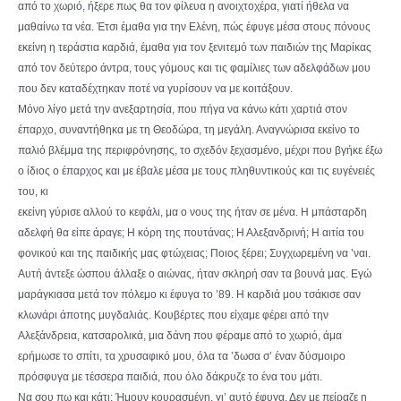
από το χωριό, ήξερε πως θα τον φίλευα η ανοιχτοχέρα, γιατί ήθελα να
μαθαίνω τα νέα. Έτσι έμαθα για την Ελένη, πώς έφυγε μέσα στους πόνους
εκείνη η τεράστια καρδιά, έμαθα για τον ξενιτεμό των παιδιών της Μαρίκας
από τον δεύτερο άντρα, τους γόμους και τις φαμίλιες των αδελφάδων μου
που δεν καταδέχτηκαν ποτέ να γυρίσουν να με κοιτάξουν.
Μόνο λίγο μετά την ανεξαρτησία, που πήγα να κάνω κάτι χαρτιά στον
έπαρχο, συναντήθηκα με τη Θεοδώρα, τη μεγάλη. Αναγνώρισα εκείνο το
παλιό βλέμμα της περιφρόνησης, το σχεδόν ξεχασμένο, μέχρι που βγήκε έξω
ο ίδιος ο έπαρχος και με έβαλε μέσα με τους πληθυντικούς και τις ευγένειές
του, κι
εκείνη γύρισε αλλού το κεφάλι, μα ο νους της ήταν σε μένα. Η μπάσταρδη
αδελφή θα είπε άραγε; Η κόρη της πουτάνας; Η Αλεξανδρινή; Η αιτία του
φονικού και της παιδικής μας φτώχειας; Ποιος ξέρει; Συγχωρεμένη να ’ναι.
Αυτή άντεξε ώσπου άλλαξε ο αιώνας, ήταν σκληρή σαν τα βουνά μας. Εγώ
μαράγκιασα μετά τον πόλεμο κι έφυγα το ’89. Η καρδιά μου τσάκισε σαν
κλωνάρι άποτης μυγδαλιάς. Κουβέρτες που είχαμε φέρει από την
Αλεξάνδρεια, κατσαρολικά, μια δάνη που φέραμε από το χωριό, άμα
ερήμωσε το σπίτι, τα χρυσαφικό μου, όλα τα ’δωσα σ’ έναν δύσμοιρο
πρόσφυγα με τέσσερα παιδιά, που όλο δάκρυζε το ένα του μάτι.
Να σου πω και κάτι; Ήμουν κουρασμένη, γι’ αυτό έφυγα. Δεν με πείραζε η