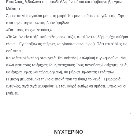
Επιτέλους, ξεδιάλυνα τη μυρωδιά! Λεμόνι σάπιο και κάρβουνο βρεγμένο.
Μάλιστα.
Άρεσε πολύ η αγκαλιά μου στη μικρή. Κι εμένα μ’ άρεσε το γέλιο της. Την
είπα την ιστορία των καρβουνιάρηδων.
«Γιατί τους έριχνα λεμόνια;»
«Το λεμόνι είναι οξύ, καθαρίζει, αρωματίζει, απαλύνει το δέρμα, έχει αιθέρια
έλαια… Εγώ τρίβω τις φτέρνες και γίνονται σαν μωρού. Πάει και σ’ όλες τις
σούπες!»
Κουνιέται ολόκληρη όταν γελά. Την κοίταξα με αληθινή ευγνωμοσύνη. Ναι,
αλλά γιατί τους τα έριχνα; Τους πετύχαινα; Τους πονούσα; Αν είχαμε μηλιά,
θα έριχνα μήλα; Και τώρα, δηλαδή, θα μύριζα μηλόπιτα; Γελά πάλι.
Η μικρή με βαρέθηκε την ίδια εποχή που τα τίναξε το Ρενό. Η μυρωδιά,
ευτυχώς, σιγά σιγά ξεθυμαίνει, με τον καιρό ελπίζω να σβήσει. Όπως και οι
μνήμες.
.
ΝΥΧΤΕΡΙΝΟ