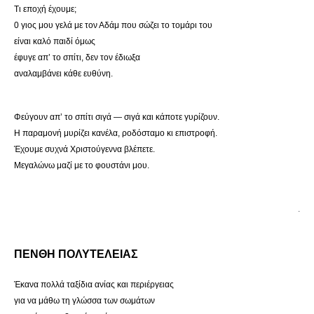
Τι εποχή έχουμε;
0 γιος μου γελά με τον Αδάμ που σώζει το τομάρι του
είναι καλό παιδί όμως
έφυγε απ’ το σπίτι, δεν τον έδιωξα
αναλαμβάνει κάθε ευθύνη.
Φεύγουν απ’ το σπίτι σιγά — σιγά και κάποτε γυρίζουν.
Η παραμονή μυρίζει κανέλα, ροδόσταμο κι επιστροφή.
Έχουμε συχνά Χριστούγεννα βλέπετε.
Μεγαλώνω μαζί με το φουστάνι μου.
.
ΠΕΝΘΗ ΠΟΛΥΤΕΛΕΙΑΣ
Έκανα πολλά ταξίδια ανίας και περιέργειας
για να μάθω τη γλώσσα των σωμάτων