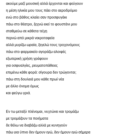
ακούμε μαζί μουσική αλλά έρχονται και φεύγουν
η μέση ηλικία μου τους πάει στο αεροδρόμιο
ενώ στο βάθος κλαίει σαν προσφυγάκι
πάω στο θέατρο, ξεχνώ εκεί το φουστάνι μου
σταθμεύω σε κάθετα τείχη
περνώ από μικρά νεκροταφεία
αλλά μυρίζω ωραία, ξεγελώ τους τροχονόμους
πάω στο φαρμακείο αγοράζω αλοιφές
εξωτερική χρήση γράφουν
για οσφυαλγίες, ρευματοπάθειες
επιμένω κάθε φορά: σίγουρα δεν τρώγονται;
πάω στη δουλειά μου κάθε πρωί νέα
με άλλο όνομα όμως
και φεύγω γριά.
Εν τω μεταξύ πλένομαι, νυχτώνει και τρομάζω
με τρομάζουν τα ποιήματα
δε θέλω να διαβάζω αλλά με κυνηγούν
πάω για ύπνο δεν ήμουν εγώ, δεν ήμουν εγώ σήμερα