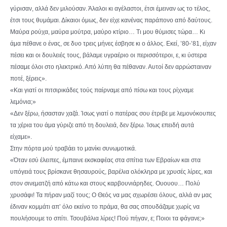
γύρισαν, αλλά δεν μιλούσαν. Άλαλοι κι αγέλαστοι, έτσι έμειναν ως το τέλος,
έτσι τους θυμάμαι. Δίκαιοι όμως, δεν είχε κανένας παράπονο από δαύτους.
Μαύρα ρούχα, μαύρα μούτρα, μαύρο κτίριο… Τι μου θύμισες τώρα… Κι
άμα πέθανε ο ένας, σε δυο τρεις μήνες έσβησε κι ο άλλος. Εκεί, ’80-’81, είχαν
πέσει και οι δουλειές τους, βάλαμε υγραέριο οι περισσότεροι, ε, κι ύστερα
πέσαμε όλοι στο ηλεκτρικό. Από λύπη θα πέθαναν. Αυτοί δεν αρρώσταιναν
ποτέ, ξέρεις».
«Και γιατί οι πιτσιρικάδες τούς παίρναμε από πίσω και τους ρίχναμε
λεμόνια;»
«Δεν ξέρω, ήσασταν χαζά. Ίσως γιατί ο πατέρας σου έτριβε με λεμονόκουπες
τα χέρια του άμα γύριζε από τη δουλειά, δεν ξέρω. Ίσως επειδή αυτά
είχαμε».
Στην πόρτα μού τραβάει το μανίκι συνωμοτικά.
«Όταν εσύ έλειπες, έμπαινε εκσκαφέας στα σπίτια των Εβραίων και στα
υπόγειά τους βρίσκανε θησαυρούς, βαρέλια ολόκληρα με χρυσές λίρες, και
στον σινεματζή από κάτω και στους καρβουνιάρηδες. Ουουου… Πολύ
χρυσάφι! Τα πήραν μαζί τους; Ο Θεός να μας σχωρέσει όλους, αλλά αν μας
έδιναν κομμάτι απ’ όλο εκείνο το πράμα, θα σας σπουδάζαμε χωρίς να
πουλήσουμε το σπίτι. Τσουβάλια λίρες! Πού πήγαν, ε; Ποιοι τα φάγανε;»