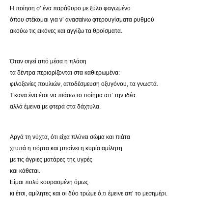
Η ποίηση σ’ ένα παράθυρο με ξύλο φαγωμένο
όπου στέκομαι για ν’ ανασαίνω φτερουγίσματα ρυθμού
ακούω τις εικόνες και αγγίζω τα θροίσματα.
Όταν σιγεί από μέσα η πλάση
τα δέντρα περιορίζονται στα καθιερωμένα:
φιλοξενίες πουλιών, αποδέσμευση οξυγόνου, τα γνωστά.
Έκανα ένα έτσι να πιάσω το ποίημα απ’ την ιδέα
αλλά έμεινα με φτερά στα δάχτυλα.
Αργά τη νύχτα, ότι είχα πλύνει σώμα και πιάτα
χτυπά η πόρτα και μπαίνει η κυρία αμίλητη
με τις άγριες ματάρες της υγρές
και κάθεται.
Είμαι πολύ κουρασμένη όμως
κι έτσι, αμίλητες και οι δύο τρώμε ό,τι έμεινε απ’ το μεσημέρι.