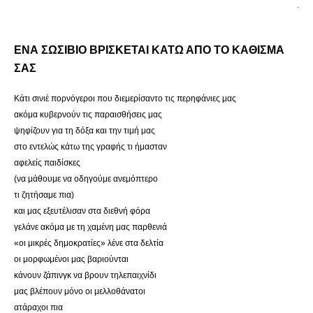
.
ΕΝΑ ΣΩΣΙΒΙΟ ΒΡΙΣΚΕΤΑΙ ΚΑΤΩ ΑΠΟ ΤΟ
ΚΑΘΙΣΜΑ
ΣΑΣ
Κάτι σινιέ πορνόγεροι που διεμερίσαντο τις περηφάνιες μας
ακόμα κυβερνούν τις παραισθήσεις μας
ψηφίζουν για τη δόξα και την τιμή μας
στο εντελώς κάτω της γραφής τι ήμασταν
αφελείς παιδίσκες
(να μάθουμε να οδηγούμε ανεμόπτερο
τι ζητήσαμε πια)
και μας εξευτέλισαν στα διεθνή φόρα
γελάνε ακόμα με τη χαμένη μας παρθενιά
«οι μικρές δημοκρατίες» λένε στα δελτία
οι μορφωμένοι μας βαριούνται
κάνουν ζάπινγκ να βρουν τηλεπαιχνίδι
μας βλέπουν μόνο οι μελλοθάνατοι
ατάραχοι πια