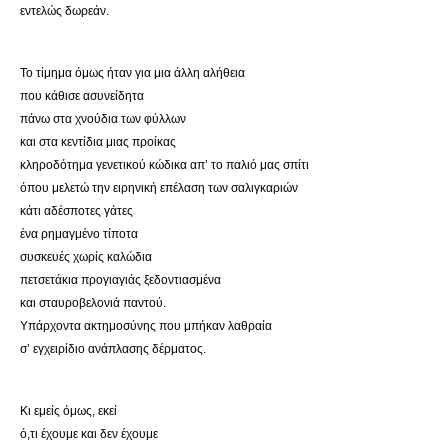
εντελώς δωρεάν.
Το τίμημα όμως ήταν για μια άλλη αλήθεια
που κάθισε ασυνείδητα
πάνω στα χνούδια των φύλλων
και στα κεντίδια μιας προίκας
κληροδότημα γενετικού κώδικα απ’ το παλιό μας σπίτι
όπου μελετώ την ειρηνική επέλαση των σαλιγκαριών
κάτι αδέσποτες γάτες
ένα ρημαγμένο τίποτα
συσκευές χωρίς καλώδια
πετσετάκια προγιαγιάς ξεδοντιασμένα
και σταυροβελονιά παντού.
Υπάρχοντα ακτημοσύνης που μπήκαν λαθραία
σ’ εγχειρίδιο ανάπλασης δέρματος.
Κι εμείς όμως, εκεί
ό,τι έχουμε και δεν έχουμε