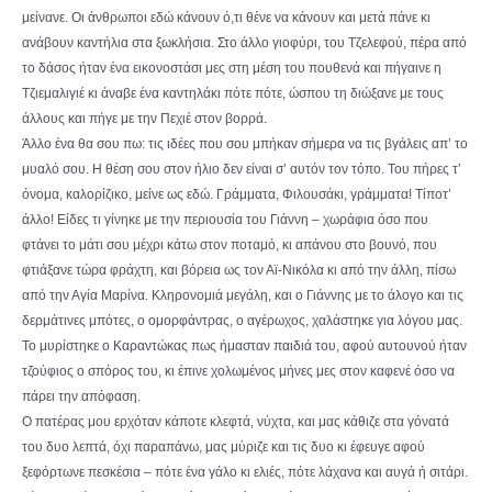
μείνανε. Οι άνθρωποι εδώ κάνουν ό,τι θένε να κάνουν και μετά πάνε κι
ανάβουν καντήλια στα ξωκλήσια. Στο άλλο γιοφύρι, του Τζελεφού, πέρα από
το δάσος ήταν ένα εικονοστάσι μες στη μέση του πουθενά και πήγαινε η
Τζιεμαλιγιέ κι άναβε ένα καντηλάκι πότε πότε, ώσπου τη διώξανε με τους
άλλους και πήγε με την Πεχιέ στον βορρά.
Άλλο ένα θα σου πω: τις ιδέες που σου μπήκαν σήμερα να τις βγάλεις απ’ το
μυαλό σου. Η θέση σου στον ήλιο δεν είναι σ’ αυτόν τον τόπο. Του πήρες τ’
όνομα, καλορίζικο, μείνε ως εδώ. Γράμματα, Φιλουσάκι, γράμματα! Τίποτ’
άλλο! Είδες τι γίνηκε με την περιουσία του Γιάννη – χωράφια όσο που
φτάνει το μάτι σου μέχρι κάτω στον ποταμό, κι απάνου στο βουνό, που
φτιάξανε τώρα φράχτη, και βόρεια ως τον Αϊ-Νικόλα κι από την άλλη, πίσω
από την Αγία Μαρίνα. Κληρονομιά μεγάλη, και ο Γιάννης με το άλογο και τις
δερμάτινες μπότες, ο ομορφάντρας, ο αγέρωχος, χαλάστηκε για λόγου μας.
Το μυρίστηκε ο Καραντώκας πως ήμασταν παιδιά του, αφού αυτουνού ήταν
τζούφιος ο σπόρος του, κι έπινε χολωμένος μήνες μες στον καφενέ όσο να
πάρει την απόφαση.
Ο πατέρας μου ερχόταν κάποτε κλεφτά, νύχτα, και μας κάθιζε στα γόνατά
του δυο λεπτά, όχι παραπάνω, μας μύριζε και τις δυο κι έφευγε αφού
ξεφόρτωνε πεσκέσια – πότε ένα γάλο κι ελιές, πότε λάχανα και αυγά ή σιτάρι.