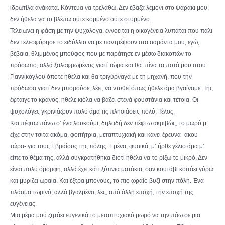
ιδρωτίλα ανάκατα. Κόντευα να τρελαθώ. Δεν έβαζα λεμόνι στο ψαράκι μου,
δεν ήθελα να το βλέπω ούτε κομμένο ούτε στυμμένο.
Τελειώνει η φάση με την ψυχολόγα, εννοείται η οικογένεια λυπάται που πάλι
δεν τελεσφόρησε το ειδύλλιο να με παντρέψουν στα σαράντα μου, εγώ,
βέβαια, θλιμμένος μπούφος που με παράτησε εν μέσω διακοπών το
πρόσωπο, αλλά ξαλαφρωμένος γιατί τώρα και θα ’πίνα τα ποτά μου στου
Γιαννίκογλου όποτε ήθελα και θα τριγύρναγα με τη μηχανή, που την
πρόδωσα γιατί δεν μπορούσε, λέει, να ντυθεί όπως ήθελε άμα βγαίναμε. Της
έφταιγε το κράνος, ήθελε κιόλα να βάζει στενά φουστάνια και τέτοια. Οι
ψυχολόγες γκρινιάζουν πολύ άμα τις πλησιάσεις πολύ. Τέλος.
Και πέφτω πάνω σ’ ένα λουκούμι, δηλαδή δεν πέφτω ακριβώς, το μωρό μ’
είχε στην τσίτα ακόμα, φοιτήτρια, μεταπτυχιακή και κάνει έρευνα -άκου
τώρα- για τους Εβραίους της πόλης. Εμένα, φυσικά, μ’ ήρθε γέλιο άμα μ’
είπε το θέμα της, αλλά συγκρατήθηκα διότι ήθελα να το ρίξω το μικρό. Δεν
είναι πολύ όμορφη, αλλά έχει κάτι ξύπνια ματάκια, σαν κουτάβι κοιτάει γύρω
και μυρίζει ωραία. Και έξτρα μπόνους, το πιο ωραίο βυζί στην πόλη. Ένα
πλάσμα τωρινό, αλλά βγαλμένο, λες, από άλλη εποχή, την εποχή της
ευγένειας.
Μια μέρα μού ζητάει ευγενικά το μεταπτυχιακό μωρό να την πάω σε μια