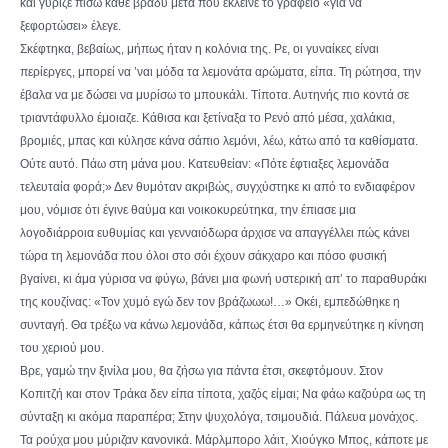
και γύριζε πίσω κάθε βράδυ μετά που έκλεινε το γραφείο «για να
ξεφορτώσει» έλεγε.
Σκέφτηκα, βεβαίως, μήπως ήταν η κολόνια της. Ρε, οι γυναίκες είναι
περίεργες, μπορεί να ’ναι μόδα τα λεμονάτα αρώματα, είπα. Τη ρώτησα, την
έβαλα να με δώσει να μυρίσω το μπουκάλι. Τίποτα. Αυτηνής πιο κοντά σε
τριαντάφυλλο έμοιαζε. Κάθισα και ξετίναξα το Ρενό από μέσα, χαλάκια,
βρομιές, μπας και κύλησε κάνα σάπιο λεμόνι, λέω, κάτω από τα καθίσματα.
Ούτε αυτό. Πάω στη μάνα μου. Κατευθείαν: «Πότε έφτιαξες λεμονάδα
τελευταία φορά;» Δεν θυμόταν ακριβώς, συγχύστηκε κι από το ενδιαφέρον
μου, νόμισε ότι έγινε θαύμα και νοικοκυρεύτηκα, την έπιασε μια
λογοδιάρροια ευθυμίας και γενναιόδωρα άρχισε να απαγγέλλει πώς κάνει
τώρα τη λεμονάδα που όλοι στο σόι έχουν σάκχαρο και πόσο φυσική
βγαίνει, κι άμα γύρισα να φύγω, βάνει μια φωνή υστερική απ’ το παραθυράκι
της κουζίνας: «Τον χυμό εγώ δεν τον βράζωωω!…» Οκέι, εμπεδώθηκε η
συνταγή. Θα τρέξω να κάνω λεμονάδα, κάπως έτσι θα ερμηνεύτηκε η κίνηση
του χεριού μου.
Βρε, γαμώ την ξινίλα μου, θα ζήσω για πάντα έτσι, σκεφτόμουν. Στον
Κοπιτζή και στον Τράκα δεν είπα τίποτα, χαζός είμαι; Να φάω καζούρα ως τη
σύνταξη κι ακόμα παραπέρα; Στην ψυχολόγα, τσιμουδιά. Πάλευα μονάχος.
Τα ρούχα μου μύριζαν κανονικά. Μάρλμπορο λάιτ, Χιούγκο Μπος, κάποτε με