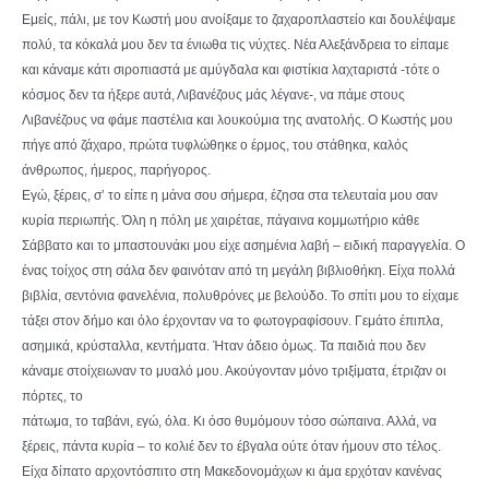
Εμείς, πάλι, με τον Κωστή μου ανοίξαμε το ζαχαροπλαστείο και δουλέψαμε
πολύ, τα κόκαλά μου δεν τα ένιωθα τις νύχτες. Νέα Αλεξάνδρεια το είπαμε
και κάναμε κάτι σιροπιαστά με αμύγδαλα και φιστίκια λαχταριστά -τότε ο
κόσμος δεν τα ήξερε αυτά, Λιβανέζους μάς λέγανε-, να πάμε στους
Λιβανέζους να φάμε παστέλια και λουκούμια της ανατολής. Ο Κωστής μου
πήγε από ζάχαρο, πρώτα τυφλώθηκε ο έρμος, του στάθηκα, καλός
άνθρωπος, ήμερος, παρήγορος.
Εγώ, ξέρεις, σ’ το είπε η μάνα σου σήμερα, έζησα στα τελευταία μου σαν
κυρία περιωπής. Όλη η πόλη με χαιρέταε, πάγαινα κομμωτήριο κάθε
Σάββατο και το μπαστουνάκι μου είχε ασημένια λαβή – ειδική παραγγελία. Ο
ένας τοίχος στη σάλα δεν φαινόταν από τη μεγάλη βιβλιοθήκη. Είχα πολλά
βιβλία, σεντόνια φανελένια, πολυθρόνες με βελούδο. Το σπίτι μου το είχαμε
τάξει στον δήμο και όλο έρχονταν να το φωτογραφίσουν. Γεμάτο έπιπλα,
ασημικά, κρύσταλλα, κεντήματα. Ήταν άδειο όμως. Τα παιδιά που δεν
κάναμε στοίχειωναν το μυαλό μου. Ακούγονταν μόνο τριξίματα, έτριζαν οι
πόρτες, το
πάτωμα, το ταβάνι, εγώ, όλα. Κι όσο θυμόμουν τόσο σώπαινα. Αλλά, να
ξέρεις, πάντα κυρία – το κολιέ δεν το έβγαλα ούτε όταν ήμουν στο τέλος.
Είχα δίπατο αρχοντόσπιτο στη Μακεδονομάχων κι άμα ερχόταν κανένας