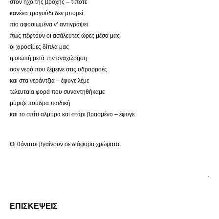
στον ήχο της βροχής – τίποτε
κανένα τραγούδι δεν μπορεί
πιο αφοσιωμένα ν’ αντιγράψει
πώς πέφτουν οι ασάλευτες ώρες μέσα μας
οι χιροσίμες δίπλα μας
η σιωπή μετά την αναχώρηση
σαν νερό που ξέμεινε στις υδρορροές
και στα νεράντζια – έφυγε λέμε
τελευταία φορά που συναντηθήκαμε
μύριζε πούδρα παιδική
και το σπίτι αλμύρα και στάρι βρασμένο – έφυγε.
Οι θάνατοι βγαίνουν σε διάφορα χρώματα.
.
ΕΠΙΣΚΕΨΕΙΣ