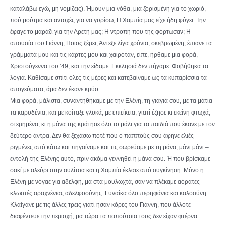
καταλάβω εγώ, μη νομίζεις). Ήμουν μια νόθα, μια ζορισμένη για το χωριό,
πού μούτρα και αντοχές για να γυρίσω; Η Χαμπία μας είχε ήδη φύγει. Την
έφαγε το μαράζι για την Αρετή μας; Η ντροπή που της φόρτωσαν; Η
απουσία του Γιάννη; Ποιος ξέρει; Άντεξε λίγα χρόνια, σκεβρωμένη, έπιανε τα
γράμματά μου και τις κάρτες μου και χαιρόταν, είπε, ήρθαμε μια φορά,
Χριστούγεννα του ’49, και την είδαμε. Εκκλησιά δεν πήγαμε. Φοβήθηκα τα
λόγια. Καθίσαμε σπίτι όλες τις μέρες και κατεβαίναμε ως τα κυπαρίσσια τα
απογεύματα, άμα δεν έκανε κρύο.
Μια φορά, μάλιστα, συναντηθήκαμε με την Ελένη, τη γιαγιά σου, με τα μάτια
τα καρυδένια, και με κοίταξε γλυκά, με επιείκεια, γιατί έζησε κι εκείνη φτωχά,
στερημένα, κι η μάνα της κράτησε όλο το μάλι για τα παιδιά που έκανε με τον
δεύτερο άντρα. Δεν θα ξεχάσω ποτέ που ο παππούς σου άφηνε ελιές
ριγμένες από κάτω και πηγαίναμε και τις σωρεύαμε με τη μάνα, μάνι μάνι –
εντολή της Ελένης αυτό, πριν ακόμα γεννηθεί η μάνα σου. Ή που βρίσκαμε
σακί με αλεύρι στην αυλίτσα και η Χαμπία έκλαιε από συγκίνηση. Μόνο η
Ελένη με νόγαε για αδελφή, μα στα μουλωχτά, σαν να πλέκαμε αόρατες
κλωστές αραχνένιας αδελφοσύνης. Γυναίκα όλο περηφάνια και καλοσύνη.
Κλαίγανε με τις άλλες τρεις γιατί ήσαν κόρες του Γιάννη, που άλλοτε
διαφέντευε την περιοχή, μα τώρα τα παπούτσια τους δεν είχαν φτέρνα.