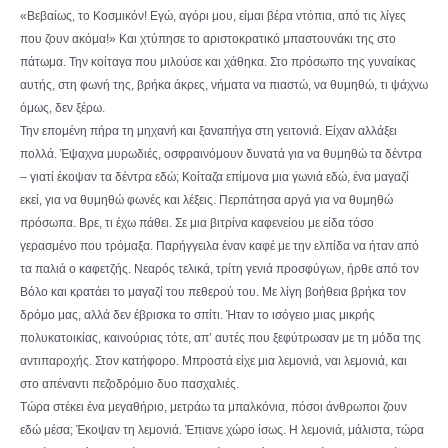
«Βεβαίως, το Κοσμικόν! Εγώ, αγόρι μου, είμαι βέρα ντόπια, από τις λίγες
που ζουν ακόμα!» Και χτύπησε το αριστοκρατικό μπαστουνάκι της στο
πάτωμα. Την κοίταγα που μιλούσε και χάθηκα. Στο πρόσωπο της γυναίκας
αυτής, στη φωνή της, βρήκα άκρες, νήματα να πιαστώ, να θυμηθώ, τι ψάχνω
όμως, δεν ξέρω.
Την επομένη πήρα τη μηχανή και ξαναπήγα στη γειτονιά. Είχαν αλλάξει
πολλά. Έψαχνα μυρωδιές, οσφραινόμουν δυνατά για να θυμηθώ τα δέντρα
– γιατί έκοψαν τα δέντρα εδώ; Κοίταζα επίμονα μια γωνιά εδώ, ένα μαγαζί
εκεί, για να θυμηθώ φωνές και λέξεις. Περπάτησα αργά για να θυμηθώ
πρόσωπα. Βρε, τι έχω πάθει. Σε μια βιτρίνα καφενείου με είδα τόσο
γερασμένο που τρόμαξα. Παρήγγειλα έναν καφέ με την ελπίδα να ήταν από
τα παλιά ο καφετζής. Νεαρός τελικά, τρίτη γενιά προσφύγων, ήρθε από τον
Βόλο και κρατάει το μαγαζί του πεθερού του. Με λίγη βοήθεια βρήκα τον
δρόμο μας, αλλά δεν έβρισκα το σπίτι. Ήταν το ισόγειο μιας μικρής
πολυκατοικίας, καινούριας τότε, απ’ αυτές που ξεφύτρωσαν με τη μόδα της
αντιπαροχής. Στον κατήφορο. Μπροστά είχε μια λεμονιά, ναι λεμονιά, και
στο απέναντι πεζοδρόμιο δυο πασχαλιές.
Τώρα στέκει ένα μεγαθήριο, μετράω τα μπαλκόνια, πόσοι άνθρωποι ζουν
εδώ μέσα; Έκοψαν τη λεμονιά. Έπιανε χώρο ίσως. Η λεμονιά, μάλιστα, τώρα