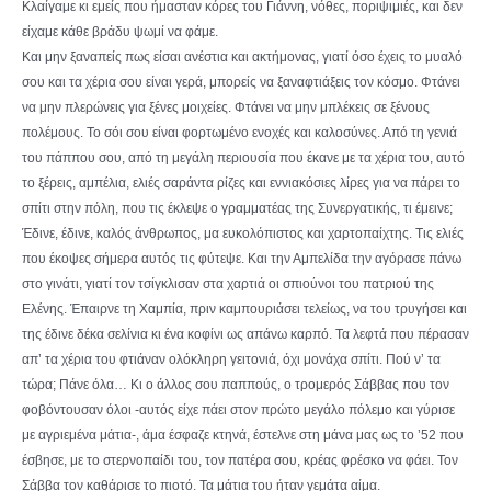
Κλαίγαμε κι εμείς που ήμασταν κόρες του Γιάννη, νόθες, ποριψιμιές, και δεν
είχαμε κάθε βράδυ ψωμί να φάμε.
Και μην ξαναπείς πως είσαι ανέστια και ακτήμονας, γιατί όσο έχεις το μυαλό
σου και τα χέρια σου είναι γερά, μπορείς να ξαναφτιάξεις τον κόσμο. Φτάνει
να μην πλερώνεις για ξένες μοιχείες. Φτάνει να μην μπλέκεις σε ξένους
πολέμους. Το σόι σου είναι φορτωμένο ενοχές και καλοσύνες. Από τη γενιά
του πάππου σου, από τη μεγάλη περιουσία που έκανε με τα χέρια του, αυτό
το ξέρεις, αμπέλια, ελιές σαράντα ρίζες και εννιακόσιες λίρες για να πάρει το
σπίτι στην πόλη, που τις έκλεψε ο γραμματέας της Συνεργατικής, τι έμεινε;
Έδινε, έδινε, καλός άνθρωπος, μα ευκολόπιστος και χαρτοπαίχτης. Τις ελιές
που έκοψες σήμερα αυτός τις φύτεψε. Και την Αμπελίδα την αγόρασε πάνω
στο γινάτι, γιατί τον τσίγκλισαν στα χαρτιά οι σπιούνοι του πατριού της
Ελένης. Έπαιρνε τη Χαμπία, πριν καμπουριάσει τελείως, να του τρυγήσει και
της έδινε δέκα σελίνια κι ένα κοφίνι ως απάνω καρπό. Τα λεφτά που πέρασαν
απ’ τα χέρια του φτιάναν ολόκληρη γειτονιά, όχι μονάχα σπίτι. Πού ν’ τα
τώρα; Πάνε όλα… Κι ο άλλος σου παππούς, ο τρομερός Σάββας που τον
φοβόντουσαν όλοι -αυτός είχε πάει στον πρώτο μεγάλο πόλεμο και γύρισε
με αγριεμένα μάτια-, άμα έσφαζε κτηνά, έστελνε στη μάνα μας ως το ’52 που
έσβησε, με το στερνοπαίδι του, τον πατέρα σου, κρέας φρέσκο να φάει. Τον
Σάββα τον καθάρισε το πιοτό. Τα μάτια του ήταν γεμάτα αίμα.