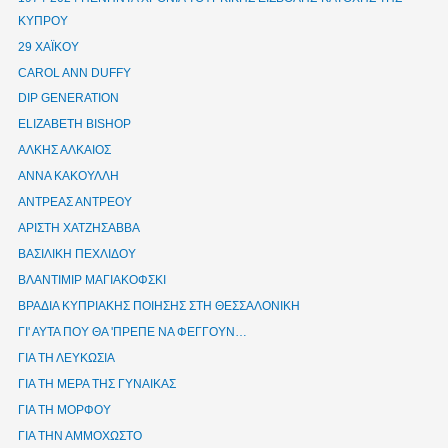
ΚΥΠΡΟΥ
29 ΧΑΪΚΟΥ
CAROL ANN DUFFY
DIP GENERATION
ELIZABETH BISHOP
ΑΛΚΗΣ ΑΛΚΑΙΟΣ
ΑΝΝΑ ΚΑΚΟΥΛΛΗ
ΑΝΤΡΕΑΣ ΑΝΤΡΕΟΥ
ΑΡΙΣΤΗ ΧΑΤΖΗΣΑΒΒΑ
ΒΑΣΙΛΙΚΗ ΠΕΧΛΙΔΟΥ
ΒΛΑΝΤΙΜΙΡ ΜΑΓΙΑΚΟΦΣΚΙ
ΒΡΑΔΙΑ ΚΥΠΡΙΑΚΗΣ ΠΟΙΗΣΗΣ ΣΤΗ ΘΕΣΣΑΛΟΝΙΚΗ
ΓΙ' ΑΥΤΑ ΠΟΥ ΘΑ 'ΠΡΕΠΕ ΝΑ ΦΕΓΓΟΥΝ…
ΓΙΑ ΤΗ ΛΕΥΚΩΣΙΑ
ΓΙΑ ΤΗ ΜΕΡΑ ΤΗΣ ΓΥΝΑΙΚΑΣ
ΓΙΑ ΤΗ ΜΟΡΦΟΥ
ΓΙΑ ΤΗΝ ΑΜΜΟΧΩΣΤΟ