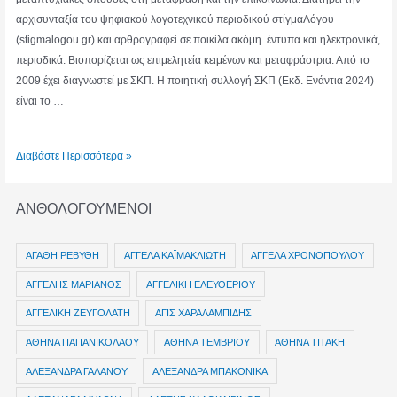
αρχισυνταξία του ψηφιακού λογοτεχνικού περιοδικού στίγμαΛόγου
(stigmalogou.gr) και αρθρογραφεί σε ποικίλα ακόμη. έντυπα και ηλεκτρονικά,
περιοδικά. Βιοπορίζεται ως επιμελητεία κειμένων και μεταφράστρια. Από το
2009 έχει διαγνωστεί με ΣΚΠ. Η ποιητική συλλογή ΣΚΠ (Εκδ. Ενάντια 2024)
είναι το …
ΧΡΙΣΤΙΝΑ
Διαβάστε Περισσότερα »
ΛΙΝΑΡΔΑΚΗ
ΑΝΘΟΛΟΓΟΥΜΕΝΟΙ
ΑΓΑΘΗ ΡΕΒΥΘΗ
ΑΓΓΕΛΑ ΚΑΪΜΑΚΛΙΩΤΗ
ΑΓΓΕΛΑ ΧΡΟΝΟΠΟΥΛΟΥ
ΑΓΓΕΛΗΣ ΜΑΡΙΑΝΟΣ
ΑΓΓΕΛΙΚΗ ΕΛΕΥΘΕΡΙΟΥ
ΑΓΓΕΛΙΚΗ ΖΕΥΓΟΛΑΤΗ
ΑΓΙΣ ΧΑΡΑΛΑΜΠΙΔΗΣ
ΑΘΗΝΑ ΠΑΠΑΝΙΚΟΛΑΟΥ
ΑΘΗΝΑ ΤΕΜΒΡΙΟΥ
ΑΘΗΝΑ ΤΙΤΑΚΗ
ΑΛΕΞΑΝΔΡΑ ΓΑΛΑΝΟΥ
ΑΛΕΞΑΝΔΡΑ ΜΠΑΚΟΝΙΚΑ