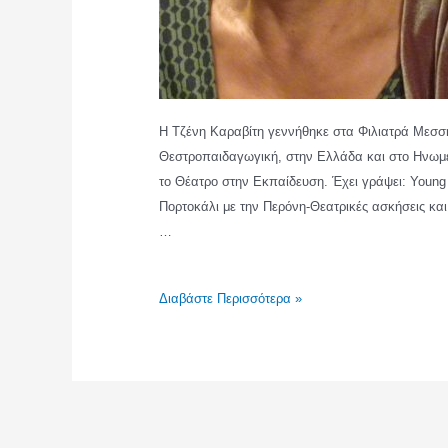
Η Τζένη Καραβίτη γεννήθηκε στα Φιλιατρά Μεσση
Θεστροπαιδαγωγική, στην Ελλάδα και στο Ηνωμένο
το Θέατρο στην Εκπαίδευση. Έχει γράψει: Young T
Πορτοκάλι με την Περόνη-Θεατρικές ασκήσεις και
…
ΤΖΕΝΗ
Διαβάστε Περισσότερα »
ΚΑΡΑΒΙΤΗ