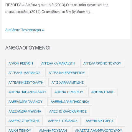
ΠΕΖΟΓΡΑΦΙΑ Κάτω η σκουριά (2013) Οι τελευταίοι φανατικοί της
στρωματσάδας (2014) Οι ανειδίκευτοι δεν βγάζουν κιχ …
ΣΤΑΘΗΣ
Διαβάστε Περισσότερα »
ΙΝΤΖΕΣ
ΑΝΘΟΛΟΓΟΥΜΕΝΟΙ
ΑΓΑΘΗ ΡΕΒΥΘΗ
ΑΓΓΕΛΑ ΚΑΪΜΑΚΛΙΩΤΗ
ΑΓΓΕΛΑ ΧΡΟΝΟΠΟΥΛΟΥ
ΑΓΓΕΛΗΣ ΜΑΡΙΑΝΟΣ
ΑΓΓΕΛΙΚΗ ΕΛΕΥΘΕΡΙΟΥ
ΑΓΓΕΛΙΚΗ ΖΕΥΓΟΛΑΤΗ
ΑΓΙΣ ΧΑΡΑΛΑΜΠΙΔΗΣ
ΑΘΗΝΑ ΠΑΠΑΝΙΚΟΛΑΟΥ
ΑΘΗΝΑ ΤΕΜΒΡΙΟΥ
ΑΘΗΝΑ ΤΙΤΑΚΗ
ΑΛΕΞΑΝΔΡΑ ΓΑΛΑΝΟΥ
ΑΛΕΞΑΝΔΡΑ ΜΠΑΚΟΝΙΚΑ
ΑΛΕΞΑΝΔΡΑ ΜΥΛΩΝΑ
ΑΛΕΞΗΣ ΚΑΛΟΚΑΙΡΙΝΟΣ
ΑΛΕΞΗΣ ΣΤΑΥΡΑΤΗΣ
ΑΛΕΞΗΣ ΤΡΑΪΑΝΟΣ
ΑΛΕΞΙΑ ΒΙΚΤΩΡΟΣ
ΑΛΙΚΗ ΠΕΪΚΟΥ
ΑΜΑΛΙΑ ΡΟΥΒΑΛΗ
ΑΝΑΣΤΑΣΙΑ ΑΝΘΡΑΚΟΠΟΥΛΟΥ