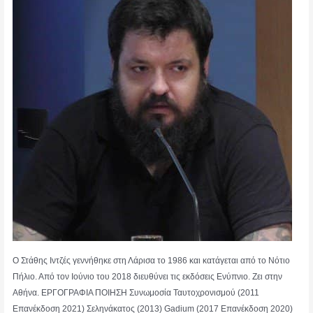
Ο Στάθης Ιντζές γεννήθηκε στη Λάρισα το 1986 και κατάγεται από το Νότιο
Πήλιο. Από τον Ιούνιο του 2018 διευθύνει τις εκδόσεις Ενύπνιο. Ζει στην
Αθήνα. ΕΡΓΟΓΡΑΦΙΑ ΠΟΙΗΣΗ Συνωμοσία Ταυτοχρονισμού (2011
Επανέκδοση 2021) Σεληνάκατος (2013) Gadium (2017 Επανέκδοση 2020)