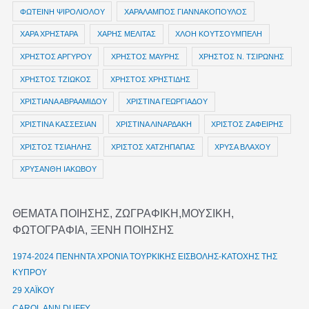
ΦΩΤΕΙΝΗ ΨΙΡΟΛΙΟΛΟΥ
ΧΑΡΑΛΑΜΠΟΣ ΓΙΑΝΝΑΚΟΠΟΥΛΟΣ
ΧΑΡΑ ΧΡΗΣΤΑΡΑ
ΧΑΡΗΣ ΜΕΛΙΤΑΣ
ΧΛΟΗ ΚΟΥΤΣΟΥΜΠΕΛΗ
ΧΡΗΣΤΟΣ ΑΡΓΥΡΟΥ
ΧΡΗΣΤΟΣ ΜΑΥΡΗΣ
ΧΡΗΣΤΟΣ Ν. ΤΣΙΡΩΝΗΣ
ΧΡΗΣΤΟΣ ΤΖΙΩΚΟΣ
ΧΡΗΣΤΟΣ ΧΡΗΣΤΙΔΗΣ
ΧΡΙΣΤΙΑΝΑ ΑΒΡΑΑΜΙΔΟΥ
ΧΡΙΣΤΙΝΑ ΓΕΩΡΓΙΑΔΟΥ
ΧΡΙΣΤΙΝΑ ΚΑΣΣΕΣΙΑΝ
ΧΡΙΣΤΙΝΑ ΛΙΝΑΡΔΑΚΗ
ΧΡΙΣΤΟΣ ΖΑΦΕΙΡΗΣ
ΧΡΙΣΤΟΣ ΤΣΙΑΗΛΗΣ
ΧΡΙΣΤΟΣ ΧΑΤΖΗΠΑΠΑΣ
ΧΡΥΣΑ ΒΛΑΧΟΥ
ΧΡΥΣΑΝΘΗ ΙΑΚΩΒΟΥ
ΘΕΜΑΤΑ ΠΟΙΗΣΗΣ, ΖΩΓΡΑΦΙΚΗ,ΜΟΥΣΙΚΗ,
ΦΩΤΟΓΡΑΦΙΑ, ΞΕΝΗ ΠΟΙΗΣΗΣ
1974-2024 ΠΕΝΗΝΤΑ ΧΡΟΝΙΑ ΤΟΥΡΚΙΚΗΣ ΕΙΣΒΟΛΗΣ-ΚΑΤΟΧΗΣ ΤΗΣ
ΚΥΠΡΟΥ
29 ΧΑΪΚΟΥ
CAROL ANN DUFFY