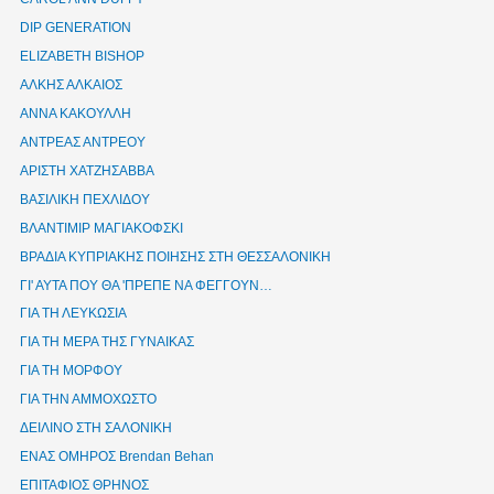
DIP GENERATION
ELIZABETH BISHOP
ΑΛΚΗΣ ΑΛΚΑΙΟΣ
ΑΝΝΑ ΚΑΚΟΥΛΛΗ
ΑΝΤΡΕΑΣ ΑΝΤΡΕΟΥ
ΑΡΙΣΤΗ ΧΑΤΖΗΣΑΒΒΑ
ΒΑΣΙΛΙΚΗ ΠΕΧΛΙΔΟΥ
ΒΛΑΝΤΙΜΙΡ ΜΑΓΙΑΚΟΦΣΚΙ
ΒΡΑΔΙΑ ΚΥΠΡΙΑΚΗΣ ΠΟΙΗΣΗΣ ΣΤΗ ΘΕΣΣΑΛΟΝΙΚΗ
ΓΙ' ΑΥΤΑ ΠΟΥ ΘΑ 'ΠΡΕΠΕ ΝΑ ΦΕΓΓΟΥΝ…
ΓΙΑ ΤΗ ΛΕΥΚΩΣΙΑ
ΓΙΑ ΤΗ ΜΕΡΑ ΤΗΣ ΓΥΝΑΙΚΑΣ
ΓΙΑ ΤΗ ΜΟΡΦΟΥ
ΓΙΑ ΤΗΝ ΑΜΜΟΧΩΣΤΟ
ΔΕΙΛΙΝΟ ΣΤΗ ΣΑΛΟΝΙΚΗ
ΕΝΑΣ ΟΜΗΡΟΣ Brendan Behan
ΕΠΙΤΑΦΙΟΣ ΘΡΗΝΟΣ