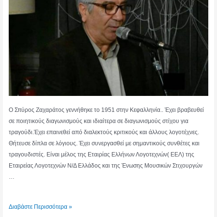
Ο Σπύρος Ζαχαράτος γεννήθηκε το 1951 στην Κεφαλληνία.. Έχει βραβευθεί
σε ποιητικούς διαγωνισμούς και ιδιαίτερα σε διαγωνισμούς στίχου για
τραγούδι.Έχει επαινεθεί από διαλεκτούς κριτικούς και άλλους λογοτέχνες.
Θήτευσε δίπλα σε λόγιους. Έχει συνεργασθεί με σημαντικούς συνθέτες και
τραγουδιστές. Είναι μέλος της Εταιρίας Ελλήνων Λογοτεχνών( ΕΕΛ) της
Εταιρείας Λογοτεχνών Ν/Δ Ελλάδος και της Ένωσης Μουσικών Στιχουργών
…
ΣΠΥΡΟΣ
Διαβάστε Περισσότερα »