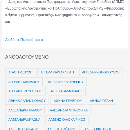
τίτλων, του Διατμηματικού Προγράμματος Μεταπτυχιακών Σπουδών (ΔΠΜΣ)
«Ευρωπαϊκής Λογοτεχνίας και Πολιτισμού» ΑΠΘ και του ΔΠΜΣ «Φιλοσοφία:
Κείμενα. Ερμηνείες. Πρακτικές» των τμημάτων Φιλοσοφίας & Παιδαγωγικής
και …
ΜΑΡΙΑ
Διαβάστε Περισσότερα »
ΠΟΛΙΤΟΥ
ΑΝΘΟΛΟΓΟΥΜΕΝΟΙ
ΑΓΑΘΗ ΡΕΒΥΘΗ
ΑΓΓΕΛΑ ΚΑΪΜΑΚΛΙΩΤΗ
ΑΓΓΕΛΑ ΧΡΟΝΟΠΟΥΛΟΥ
ΑΓΓΕΛΗΣ ΜΑΡΙΑΝΟΣ
ΑΓΓΕΛΙΚΗ ΕΛΕΥΘΕΡΙΟΥ
ΑΓΓΕΛΙΚΗ ΖΕΥΓΟΛΑΤΗ
ΑΓΙΣ ΧΑΡΑΛΑΜΠΙΔΗΣ
ΑΘΗΝΑ ΠΑΠΑΝΙΚΟΛΑΟΥ
ΑΘΗΝΑ ΤΕΜΒΡΙΟΥ
ΑΘΗΝΑ ΤΙΤΑΚΗ
ΑΛΕΞΑΝΔΡΑ ΓΑΛΑΝΟΥ
ΑΛΕΞΑΝΔΡΑ ΜΠΑΚΟΝΙΚΑ
ΑΛΕΞΑΝΔΡΑ ΜΥΛΩΝΑ
ΑΛΕΞΗΣ ΚΑΛΟΚΑΙΡΙΝΟΣ
ΑΛΕΞΗΣ ΣΤΑΥΡΑΤΗΣ
ΑΛΕΞΗΣ ΤΡΑΪΑΝΟΣ
ΑΛΕΞΙΑ ΒΙΚΤΩΡΟΣ