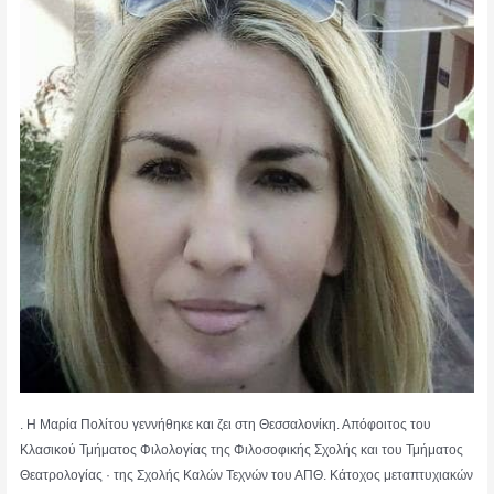
. Η Μαρία Πολίτου γεννήθηκε και ζει στη Θεσσαλονίκη. Απόφοιτος του
Κλασικού Τμήματος Φιλολογίας της Φιλοσοφικής Σχολής και του Τμήματος
Θεατρολογίας · της Σχολής Καλών Τεχνών του ΑΠΘ. Κάτοχος μεταπτυχιακών