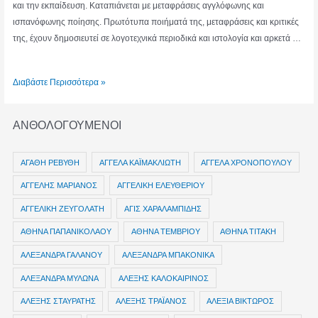
και την εκπαίδευση. Καταπιάνεται με μεταφράσεις αγγλόφωνης και
ισπανόφωνης ποίησης. Πρωτότυπα ποιήματά της, μεταφράσεις και κριτικές
της, έχουν δημοσιευτεί σε λογοτεχνικά περιοδικά και ιστολογία και αρκετά …
ΜΑΡΓΑΡΙΤΑ
Διαβάστε Περισσότερα »
ΠΑΠΑΓΕΩΡΓΙΟΥ
ΑΝΘΟΛΟΓΟΥΜΕΝΟΙ
ΑΓΑΘΗ ΡΕΒΥΘΗ
ΑΓΓΕΛΑ ΚΑΪΜΑΚΛΙΩΤΗ
ΑΓΓΕΛΑ ΧΡΟΝΟΠΟΥΛΟΥ
ΑΓΓΕΛΗΣ ΜΑΡΙΑΝΟΣ
ΑΓΓΕΛΙΚΗ ΕΛΕΥΘΕΡΙΟΥ
ΑΓΓΕΛΙΚΗ ΖΕΥΓΟΛΑΤΗ
ΑΓΙΣ ΧΑΡΑΛΑΜΠΙΔΗΣ
ΑΘΗΝΑ ΠΑΠΑΝΙΚΟΛΑΟΥ
ΑΘΗΝΑ ΤΕΜΒΡΙΟΥ
ΑΘΗΝΑ ΤΙΤΑΚΗ
ΑΛΕΞΑΝΔΡΑ ΓΑΛΑΝΟΥ
ΑΛΕΞΑΝΔΡΑ ΜΠΑΚΟΝΙΚΑ
ΑΛΕΞΑΝΔΡΑ ΜΥΛΩΝΑ
ΑΛΕΞΗΣ ΚΑΛΟΚΑΙΡΙΝΟΣ
ΑΛΕΞΗΣ ΣΤΑΥΡΑΤΗΣ
ΑΛΕΞΗΣ ΤΡΑΪΑΝΟΣ
ΑΛΕΞΙΑ ΒΙΚΤΩΡΟΣ