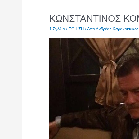
ΚΩΝΣΤΑΝΤΙΝΟΣ ΚΟ
1 Σχόλιο
/
ΠΟΙΗΣΗ
/ Από
Ανδρέας Καρακόκκινος