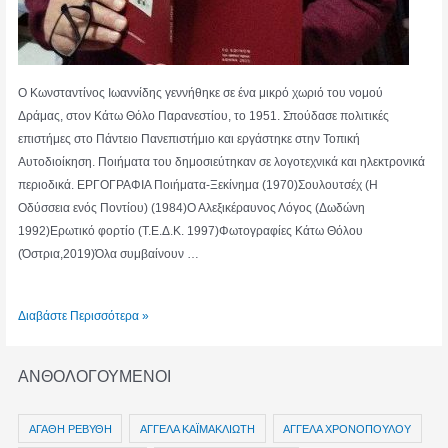
Ο Κωνσταντίνος Ιωαννίδης γεννήθηκε σε ένα μικρό χωριό του νομού
Δράμας, στον Κάτω Θόλο Παρανεστίου, το 1951. Σπούδασε πολιτικές
επιστήμες στο Πάντειο Πανεπιστήμιο και εργάστηκε στην Τοπική
Αυτοδιοίκηση. Ποιήματα του δημοσιεύτηκαν σε λογοτεχνικά και ηλεκτρονικά
περιοδικά. ΕΡΓΟΓΡΑΦΙΑ Ποιήματα-Ξεκίνημα (1970)Σουλουτσέχ (Η
Οδύσσεια ενός Ποντίου) (1984)Ο Αλεξικέραυνος Λόγος (Δωδώνη
1992)Ερωτικό φορτίο (Τ.Ε.Δ.Κ. 1997)Φωτογραφίες Κάτω Θόλου
(Όστρια,2019)Όλα συμβαίνουν …
ΚΩΝΣΤΑΝΤΙΝΟΣ
Διαβάστε Περισσότερα »
ΙΩΑΝΝΙΔΗΣ
ΑΝΘΟΛΟΓΟΥΜΕΝΟΙ
ΑΓΑΘΗ ΡΕΒΥΘΗ
ΑΓΓΕΛΑ ΚΑΪΜΑΚΛΙΩΤΗ
ΑΓΓΕΛΑ ΧΡΟΝΟΠΟΥΛΟΥ