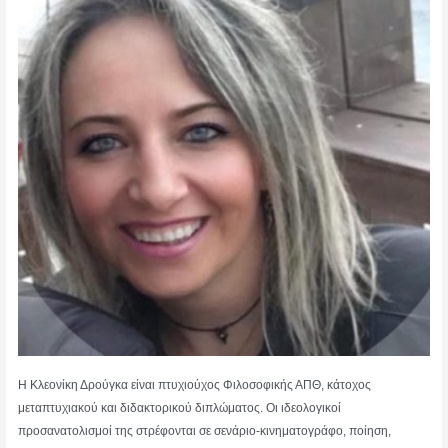
Η Κλεονίκη Δρούγκα είναι πτυχιούχος Φιλοσοφικής ΑΠΘ, κάτοχος
μεταπτυχιακού και διδακτορικού διπλώματος. Οι ιδεολογικοί
προσανατολισμοί της στρέφονται σε σενάριο-κινηματογράφο, ποίηση,