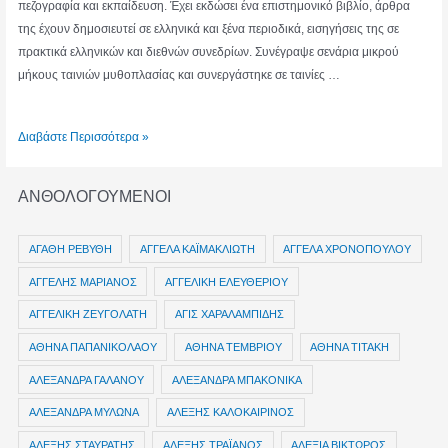
πεζογραφία και εκπαίδευση. Έχει εκδώσει ένα επιστημονικό βιβλίο, άρθρα
της έχουν δημοσιευτεί σε ελληνικά και ξένα περιοδικά, εισηγήσεις της σε
πρακτικά ελληνικών και διεθνών συνεδρίων. Συνέγραψε σενάρια μικρού
μήκους ταινιών μυθοπλασίας και συνεργάστηκε σε ταινίες …
ΚΛΕΟΝΙΚΗ
Διαβάστε Περισσότερα »
ΔΡΟΥΓΚΑ
ΑΝΘΟΛΟΓΟΥΜΕΝΟΙ
ΑΓΑΘΗ ΡΕΒΥΘΗ
ΑΓΓΕΛΑ ΚΑΪΜΑΚΛΙΩΤΗ
ΑΓΓΕΛΑ ΧΡΟΝΟΠΟΥΛΟΥ
ΑΓΓΕΛΗΣ ΜΑΡΙΑΝΟΣ
ΑΓΓΕΛΙΚΗ ΕΛΕΥΘΕΡΙΟΥ
ΑΓΓΕΛΙΚΗ ΖΕΥΓΟΛΑΤΗ
ΑΓΙΣ ΧΑΡΑΛΑΜΠΙΔΗΣ
ΑΘΗΝΑ ΠΑΠΑΝΙΚΟΛΑΟΥ
ΑΘΗΝΑ ΤΕΜΒΡΙΟΥ
ΑΘΗΝΑ ΤΙΤΑΚΗ
ΑΛΕΞΑΝΔΡΑ ΓΑΛΑΝΟΥ
ΑΛΕΞΑΝΔΡΑ ΜΠΑΚΟΝΙΚΑ
ΑΛΕΞΑΝΔΡΑ ΜΥΛΩΝΑ
ΑΛΕΞΗΣ ΚΑΛΟΚΑΙΡΙΝΟΣ
ΑΛΕΞΗΣ ΣΤΑΥΡΑΤΗΣ
ΑΛΕΞΗΣ ΤΡΑΪΑΝΟΣ
ΑΛΕΞΙΑ ΒΙΚΤΩΡΟΣ