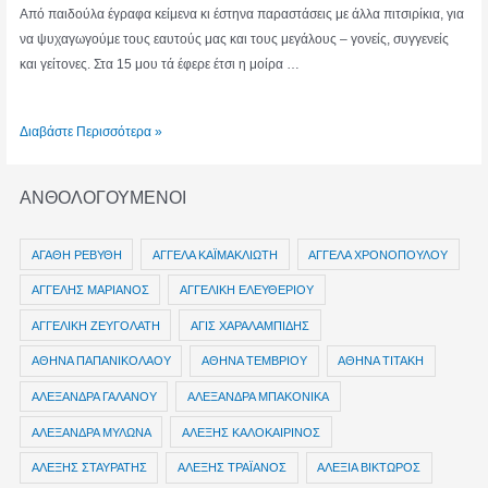
Από παιδούλα έγραφα κείμενα κι έστηνα παραστάσεις με άλλα πιτσιρίκια, για
να ψυχαγωγούμε τους εαυτούς μας και τους μεγάλους – γονείς, συγγενείς
και γείτονες. Στα 15 μου τά έφερε έτσι η μοίρα …
ΕΥΑ
Διαβάστε Περισσότερα »
ΚΟΥΡΣΟΥΜΠΑ
ΑΝΘΟΛΟΓΟΥΜΕΝΟΙ
ΑΓΑΘΗ ΡΕΒΥΘΗ
ΑΓΓΕΛΑ ΚΑΪΜΑΚΛΙΩΤΗ
ΑΓΓΕΛΑ ΧΡΟΝΟΠΟΥΛΟΥ
ΑΓΓΕΛΗΣ ΜΑΡΙΑΝΟΣ
ΑΓΓΕΛΙΚΗ ΕΛΕΥΘΕΡΙΟΥ
ΑΓΓΕΛΙΚΗ ΖΕΥΓΟΛΑΤΗ
ΑΓΙΣ ΧΑΡΑΛΑΜΠΙΔΗΣ
ΑΘΗΝΑ ΠΑΠΑΝΙΚΟΛΑΟΥ
ΑΘΗΝΑ ΤΕΜΒΡΙΟΥ
ΑΘΗΝΑ ΤΙΤΑΚΗ
ΑΛΕΞΑΝΔΡΑ ΓΑΛΑΝΟΥ
ΑΛΕΞΑΝΔΡΑ ΜΠΑΚΟΝΙΚΑ
ΑΛΕΞΑΝΔΡΑ ΜΥΛΩΝΑ
ΑΛΕΞΗΣ ΚΑΛΟΚΑΙΡΙΝΟΣ
ΑΛΕΞΗΣ ΣΤΑΥΡΑΤΗΣ
ΑΛΕΞΗΣ ΤΡΑΪΑΝΟΣ
ΑΛΕΞΙΑ ΒΙΚΤΩΡΟΣ