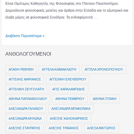
Είναι Ομότιμος Καθηγητής της Φιλοσοφίας στο Πάντειο Πανεπιστήμιο.
Δημοσίευσε φιλοσοφικές μελέτες και άρθρα στην Ελλάδα και το εξωτερικό και
έλαβε μέρος σε φιλοσοφικά Συνέδρια. Τα ενδιαφέροντά …
ΔΗΜΗΤΡΗΣ
Διαβάστε Περισσότερα »
ΛΑΜΠΡΕΛΛΗΣ
ΑΝΘΟΛΟΓΟΥΜΕΝΟΙ
ΑΓΑΘΗ ΡΕΒΥΘΗ
ΑΓΓΕΛΑ ΚΑΪΜΑΚΛΙΩΤΗ
ΑΓΓΕΛΑ ΧΡΟΝΟΠΟΥΛΟΥ
ΑΓΓΕΛΗΣ ΜΑΡΙΑΝΟΣ
ΑΓΓΕΛΙΚΗ ΕΛΕΥΘΕΡΙΟΥ
ΑΓΓΕΛΙΚΗ ΖΕΥΓΟΛΑΤΗ
ΑΓΙΣ ΧΑΡΑΛΑΜΠΙΔΗΣ
ΑΘΗΝΑ ΠΑΠΑΝΙΚΟΛΑΟΥ
ΑΘΗΝΑ ΤΕΜΒΡΙΟΥ
ΑΘΗΝΑ ΤΙΤΑΚΗ
ΑΛΕΞΑΝΔΡΑ ΓΑΛΑΝΟΥ
ΑΛΕΞΑΝΔΡΑ ΜΠΑΚΟΝΙΚΑ
ΑΛΕΞΑΝΔΡΑ ΜΥΛΩΝΑ
ΑΛΕΞΗΣ ΚΑΛΟΚΑΙΡΙΝΟΣ
ΑΛΕΞΗΣ ΣΤΑΥΡΑΤΗΣ
ΑΛΕΞΗΣ ΤΡΑΪΑΝΟΣ
ΑΛΕΞΙΑ ΒΙΚΤΩΡΟΣ