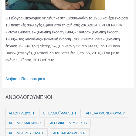
Ο Γιώργος Οικονόμου γεννήθηκε στη Θεσσαλονίκη το 1960 και έχει εκδώσει
13 ποιητικές συλλογές.Έφυγε από τη ζωή στις 20/1/2024. ΕΡΓΟΓΡΑΦΙΑ
«Prova Generale» (Ιδιωτική έκδοση 1984)«Κόντρα» (Ιδιωτική έκδοση
1988)«Γιος δασκάλας» (Ιδιωτική έκδοση 1988)«Prima Vista» (Ιδιωτική
έκδοση 1989)«Στρωμνίτσης 6», (University Studio Press, 1991)«Flash
Back» (επιλογή), (Οκτασέλιδο του Μπιλιέτου, αρ. 66, 2010)«Ένα με τη
σκόνη», (Τύρφη, 2017)«Για το …
ΓΙΩΡΓΟΣ
Διαβάστε Περισσότερα »
Λ.
ΟΙΚΟΝΟΜΟΥ
ΑΝΘΟΛΟΓΟΥΜΕΝΟΙ
ΑΓΑΘΗ ΡΕΒΥΘΗ
ΑΓΓΕΛΑ ΚΑΪΜΑΚΛΙΩΤΗ
ΑΓΓΕΛΑ ΧΡΟΝΟΠΟΥΛΟΥ
ΑΓΓΕΛΗΣ ΜΑΡΙΑΝΟΣ
ΑΓΓΕΛΙΚΗ ΕΛΕΥΘΕΡΙΟΥ
ΑΓΓΕΛΙΚΗ ΖΕΥΓΟΛΑΤΗ
ΑΓΙΣ ΧΑΡΑΛΑΜΠΙΔΗΣ