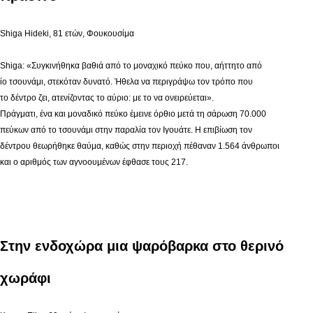
Shiga Hideki, 81 ετών, Φουκουσίμα
Shiga: «Συγκινήθηκα βαθιά από το μοναχικό πεύκο που, αήττητο από
ίο τσουνάμι, στεκόταν δυνατό. Ήθελα να περιγράψω τον τρόπο που
το δέντρο ζει, ατενίζοντας το αύριο: με το να ονειρεύεται».
Πράγματι, ένα και μοναδικό πεύκο έμεινε όρθιο μετά τη σάρωση 70.000
πεύκων από το τσουνάμι στην παραλία τον Ιγουάτε. Η επιβίωση τον
δέντρου θεωρήθηκε θαύμα, καθώς στην περιοχή πέθαναν 1.564 άνθρωποι
και ο αριθμός των αγνοουμένων έφθασε τους 217.
Στην ενδοχώρα μια ψαρόβαρκα στο θερινό
χωράφι