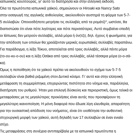
ιαπωνικής κουλτούρας, γι’ αυτό το διατήρησα και στην ελληνική έκδοση.
Όλα τα πρωτότυπα ιαπωνικά χαϊκού, σημειώνουν οι Hiroaki και Nancy Sato
στην εισαγωγή της αγγλικής ανθολογίας, ακολουθούν αυστηρά τη φόρμα των 5-7-
5 συλλαβών. Οποιοσδήποτε μετρήσει τις συλλαβές από τα ρομάτζι*, ωστόσο, θα
διαπιστώσει ότι είναι πότε λιγότερες και πότε περισσότερες. Αυτό συμβαίνει επειδή
οι Ιάπωνες δεν μετρούν συλλαβές, αλλά μόρα ή όν(τζι), δηλ. ήχους ή φωνήματα, για
την απόδοση των οποίων θα χρειάζονταν μερικές ευρωπαϊκές συλλαβές παραπάνω.
Για παράδειγμα, η λέξη Τόκυο, αποτελείται από τρεις συλλαβές, αλλά πέντε μόρα
(το-ου-κυ-ο-ου) και η λέξη Οσάκα από τρεις συλλαβές, αλλά τέσσερα μόρα (ο-ο-σά-
κα).
Όμως η πεποίθηση ότι τα χαϊκού πρέπει να ακολουθούν το σχήμα των 5-7-5
συλλαβών είναι βαθιά ριζωμένη στον Δυτικό κόσμο. Γι’ αυτό και στην ελληνική
μετάφραση τη συμμερίστηκα, επιχειρώντας πιστότητα στο νόημα και, παράλληλα,
διατήρηση του ρυθμού. Ήταν μια επιλογή δύσκολη και περιοριστική, όμως τελικά οι
μεταφράσεις με τις μεγαλύτερες προκλήσεις είναι αυτές που προσφέρουν τη
μεγαλύτερη ικανοποίηση. Η μόνη διαφορά που έδωσε λίγη ελευθερία, απαραίτητη
για την ουσιαστική απόδοση του νοήματος, είναι ότι υιοθέτησα την αυθεντική
στιχουργική μορφή των χαϊκού, αυτή δηλαδή των 17 συλλαβών σε έναν ενιαίο
στίχο.
Τις μεταφράσεις στη συνέχεια αντιπαρέβαλε με τα ιαπωνικά πρωτότυπα η