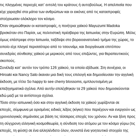
τις πληγμένες περιοχές κατ’ εντολή του κράτους ή αυτοβούλως. Η απελπισία που
είχε χαραχθεί στα μάτια των ανθρώπων και οι εικόνες από τις καταστροφές
στοίχειωσαν ολόκληρο τον κόσμο.
Όταν σημειώθηκαν οι καταστροφές, η ποιήτρια χαϊκού Mayuzumi Madoka
βρισκόταν στο Παρίσι, ως πολιτιστική πρέσβειρα της Ιαπωνίας στην Ευρώπη. Μόλις
όμως επέστρεφε στην Ιαπωνία, ταξίδεψε στο βορειοανατολικό τμήμα της χώρας, το
οποίο είχε πληγεί περισσότερο από το τσουνάμι, και διοργάνωσε επιτόπου
συνεδρίες σύνθεσης χαϊκού με μερικούς από τους επιζώντες, για θεραπευτικούς
σκοπούς.
Συνέλεξε κατ’ αυτόν τον τρόπο 126 χαϊκού, τα οποία εξέδωσε. Στη συνέχεια, οι
Hiroaki και Nancy Sato έκαναν μια δική τους επιλογή και δημοσίευσαν την αγγλική
έκδοση, με τίτλο So happy to see cherry blossoms, εμπλουτισμένη με
επεξηγηματικά σχόλια. Από αυτήν επιλέχθηκαν τα 29 χαϊκού που δημοσιεύονται
εδώ μαζί με τα αντίστοιχα σχόλια.
Τόσο στην ιαπωνική όσο και στην αγγλική έκδοση τα χαϊκού χωρίζονται σε
εποχές, σύμφωνα με ορισμένες ειδικές λέξεις (κίγκο) που περιέχουν και ενεργούν ως
χρονολογικές σημάνσεις με βάση τις τέσσερεις εποχές του χρόνου. Αν και ξένη προς
τη σύγχρονη ελληνική κοσμοθεωρία, η σύνδεση του ατόμου με τον κόσμο γύρω (τις
εποχές, τη φύση) σε ένα αλληλένδετο όλον, συνιστά ένα γοητευτικό στοιχείο της