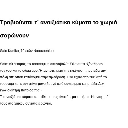
Τραβιούνται τ’ ανοιξιάτικα κύματα το χωριό
σαρώνουν
Sato Kuniko, 79 ετών, Φουκουσίμα
Sato: «0 σεισμός, το τσουνάμι, η ακτινοβολία. Όλα αυτά εξάντλησαν
τον νου και το σώμα μου. Ήταν τότε, μετά την εκκένωση, που είδα την
πόλη απ’ όπου κατάγομαι στην τηλεόραση. Όλα είχαν σαρωθεί από το
τσουνάμι και είχαν μείνει μόνο βουνά από συντρίμμια και μπάζα. Δεν
έχω ιδιαίτερη πατρίδα πια.»
Τα ανοιξιάτικα κύματα υποτίθεται πως είναι ήρεμα και ήπια. Η αναφορά
τους στο χαϊκού συνιστά ειρωνεία.