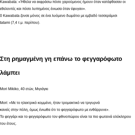
Kawabata: «Ήθελα να εκφράσω πόσο χαρούμενος ήμουν όταν κατέφθασαν οι
εθελοντές και πόσο λυπημένος ένιωσα όταν έφυγαν».
0 Kawabata ζονσε μόνος σε ένα λυόμενο δωμάτιο με εμβαδό τεσσεράμισι
tatami (7,4 τ.μ. περίπου).
Στη ρημαγμένη γη επάνω το φεγγαρόφωτο
λάμπει
Mori Mikiko, 40 ετών, Μιγιάγκι
Mori: «Με το ηλεκτρικό κομμένο, ήταν τρομακτικό να τριγυρνά
κανείς στην πόλη, όμως ένιωθα ότι το φεγγαρόφωτο με ενθάρρυνε».
Το φεγγάρι και το φεγγαρόφωτο τον φθινοπώρου είναι τα πιο φωτεινά ολόκληρου
του έτους.