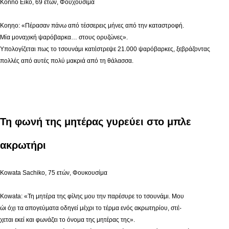
Konno Eiko, 69 ετών, Φουχουσίμα
Κοηηο: «Πέρασαν πάνω από τέσσερεις μήνες από την καταστροφή.
Μία μοναχική ψαρόβαρκα… στους ορυζώνες».
Υπολογίζεται πως το τσουνάμι κατέστρεψε 21.000 ψαρόβαρκες, ξεβράζοντας
πολλές από αυτές πολύ μακριά από τη θάλασσα.
Τη φωνή της μητέρας γυρεύει στο μπλε
ακρωτήρι
Kowata Sachiko, 75 ετών, Φουκουσίμα
Kowata: «Τη μητέρα της φίλης μου την παρέσυρε το τσουνάμι. Μου
ώι όχι τα απογεύματα οδηγεί μέχρι το τέρμα ενός ακρωτηρίου, στέ-
χεται εκεί και φωνάζει το όνομα της μητέρας της».