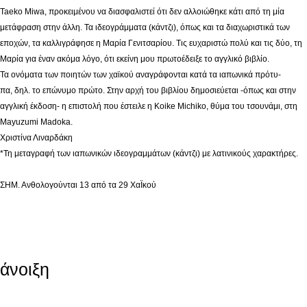
Taeko Miwa, προκειμένου να διασφαλιστεί ότι δεν αλλοιώθηκε κάτι από τη μία
μετάφραση στην άλλη. Τα ιδεογράμματα (κάντζι), όπως και τα διαχωριστικά των
εποχών, τα καλλιγράφησε η Μαρία Γενιτσαρίου. Τις ευχαριστώ πολύ και τις δύο, τη
Μαρία για έναν ακόμα λόγο, ότι εκείνη μου πρωτοέδειξε το αγγλικό βιβλίο.
Τα ονόματα των ποιητών των χαϊκού αναγράφονται κατά τα ιαπωνικά πρότυ-
πα, δηλ. το επώνυμο πρώτο. Στην αρχή του βιβλίου δημοσιεύεται -όπως και στην
αγγλική έκδοση- η επιστολή που έστειλε η Koike Michiko, θύμα του τσουνάμι, στη
Mayuzumi Madoka.
Χριστίνα Λιναρδάκη
*Τη μεταγραφή των ιαπωνικών ιδεογραμμάτων (κάντζι) με λατινικούς χαρακτήρες.
ΣΗΜ. Ανθολογούνται 13 από τα 29 ΧαΪκού
άνοιξη