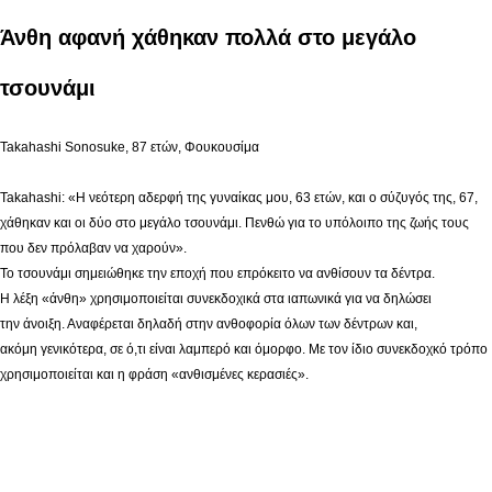
Άνθη αφανή χάθηκαν πολλά στο μεγάλο
τσουνάμι
Takahashi Sonosuke, 87 ετών, Φουκουσίμα
Takahashi: «Η νεότερη αδερφή της γυναίκας μου, 63 ετών, και ο σύζυγός της, 67,
χάθηκαν και οι δύο στο μεγάλο τσουνάμι. Πενθώ για το υπόλοιπο της ζωής τους
που δεν πρόλαβαν να χαρούν».
Το τσουνάμι σημειώθηκε την εποχή που επρόκειτο να ανθίσουν τα δέντρα.
Η λέξη «άνθη» χρησιμοποιείται συνεκδοχικά στα ιαπωνικά για να δηλώσει
την άνοιξη. Αναφέρεται δηλαδή στην ανθοφορία όλων των δέντρων και,
ακόμη γενικότερα, σε ό,τι είναι λαμπερό και όμορφο. Με τον ίδιο συνεκδοχκό τρόπο
χρησιμοποιείται και η φράση «ανθισμένες κερασιές».