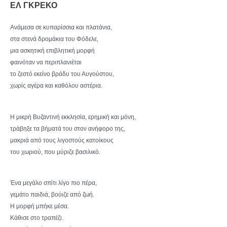
ΕΛ ΓΚΡΕΚΟ
Ανάμεσα σε κυπαρίσσια και πλατάνια,
στα στενά δρομάκια του Φόδελε,
μια ασκητική επιβλητική μορφή
φαινόταν να περιπλανιέται
το ζεστό εκείνο βράδυ του Αυγούστου,
χωρίς αγέρα και καθόλου αστέρια.
Η μικρή Βυζαντινή εκκλησία, ερημική και μόνη,
τράβηξε τα βήματά του στον ανήφορο της,
μακριά από τους λιγοστούς κατοίκους
του χωριού, που μύριζε βασιλικό.
Ένα μεγάλο σπίτι λίγο πιο πέρα,
γεμάτο παιδιά, βούιζε από ζωή.
Η μορφή μπήκε μέσα.
Κάθισε στο τραπέζι.