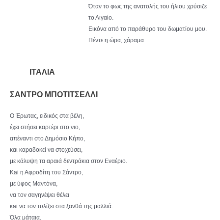
Όταν το φως της ανατολής του ήλιου χρύσιζε
το Αιγαίο.
Εικόνα από το παράθυρο του δωματίου μου.
Πέντε η ώρα, χάραμα.
ΙΤΑΛΙΑ
ΣΑΝΤΡΟ ΜΠΟΤΙΤΣΕΛΛΙ
Ο Έρωτας, ειδικός στα βέλη,
έχει στήσει καρτέρι στο νιο,
απέναντι στο Δημόσιο Κήπο,
και καραδοκεί να στοχεύσει,
με κάλυψη τα αραιά δεντράκια στον Εναέριο.
Kai η Αφροδίτη του Σάντρο,
με ύφος Μαντόνα,
να τον σαγηνέψει θέλει
κai να τον τυλίξει στα ξανθά της μαλλιά.
Όλα μάταια.