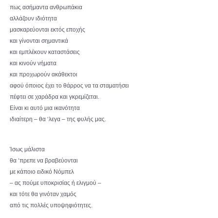
πως ασήμαντα ανθρωπάκια
αλλάζουν ιδιότητα
μασκαρεύονται εκτός εποχής
και γίνονται σημαντικά
και εμπλέκουν καταστάσεις
και κινούν νήματα
και προχωρούν ακάθεκτοι
αφού όποιος έχει το θάρρος να τα σταματήσει
πέφτει σε χαράδρα και γκρεμίζεται.
Είναι κι αυτό μια ικανότητα
ιδιαίτερη – θα ‘λεγα – της φυλής μας.
Ίσως μάλιστα
θα ‘πρεπε να βραβεύονται
με κάποιο ειδικό Νόμπελ
– ας πούμε υποκρισίας ή ελιγμού –
και τότε θα γινόταν χαμός
από τις πολλές υποψηφιότητες.