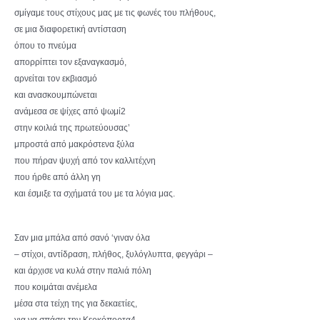
σμίγαμε τους στίχους μας με τις φωνές του πλήθους,
σε μια διαφορετική αντίσταση
όπου το πνεύμα
απορρίπτει τον εξαναγκασμό,
αρνείται τον εκβιασμό
και ανασκουμπώνεται
ανάμεσα σε ψίχες από ψωμί2
στην κοιλιά της πρωτεύουσας’
μπροστά από μακρόστενα ξύλα
που πήραν ψυχή από τον καλλιτέχνη
που ήρθε από άλλη γη
και έσμιξε τα σχήματά του με τα λόγια μας.
Σαν μια μπάλα από σανό ‘γιναν όλα
– στίχοι, αντίδραση, πλήθος, ξυλόγλυπτα, φεγγάρι –
και άρχισε να κυλά στην παλιά πόλη
που κοιμάται ανέμελα
μέσα στα τείχη της για δεκαετίες,
για να σπάσει την Κερκόπορτα4.