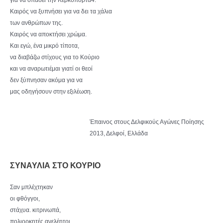
Καιρός να ξυπνήσει για να δει τα χάλια
των ανθρώπων της.
Καιρός να αποκτήσει χρώμα.
Και εγώ, ένα μικρό τίποτα,
να διαβάζω στίχους για το Κούριο
και να αναρωτιέμαι γιατί οι θεοί
δεν ξύπνησαν ακόμα για να
μας οδηγήσουν στην εξιλέωση.
Έπαινος στους Δελφικούς Αγώνες Ποίησης
2013, Δελφοί, Ελλάδα
ΣΥΝΑΥΛΙΑ ΣΤΟ ΚΟΥΡΙΟ
Σαν μπλέχτηκαν
οι φθόγγοι,
στάχυα. κιτρινωπά,
πολιορκητές ανελέητοι