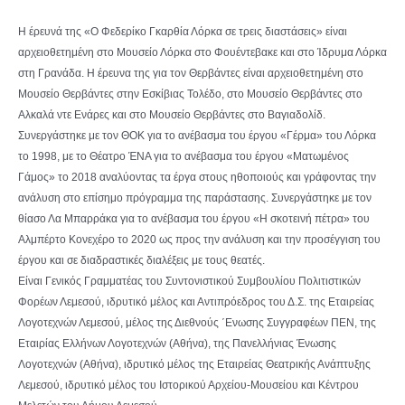
H έρευνά της «Ο Φεδερίκο Γκαρθία Λόρκα σε τρεις διαστάσεις» είναι
αρχειοθετημένη στο Μουσείο Λόρκα στο Φουέντεβακε και στο Ίδρυμα Λόρκα
στη Γρανάδα. Η έρευνα της για τον Θερβάντες είναι αρχειοθετημένη στο
Μουσείο Θερβάντες στην Εσκίβιας Τολέδο, στο Μουσείο Θερβάντες στο
Αλκαλά ντε Ενάρες και στο Μουσείο Θερβάντες στο Βαγιαδολίδ.
Συνεργάστηκε με τον ΘΟΚ για το ανέβασμα του έργου «Γέρμα» του Λόρκα
το 1998, με το Θέατρο ΈΝΑ για το ανέβασμα του έργου «Ματωμένος
Γάμος» το 2018 αναλύοντας τα έργα στους ηθοποιούς και γράφοντας την
ανάλυση στο επίσημο πρόγραμμα της παράστασης. Συνεργάστηκε με τον
θίασο Λα Μπαρράκα για το ανέβασμα του έργου «Η σκοτεινή πέτρα» του
Αλμπέρτο Κονεχέρο το 2020 ως προς την ανάλυση και την προσέγγιση του
έργου και σε διαδραστικές διαλέξεις με τους θεατές.
Είναι Γενικός Γραμματέας του Συντονιστικού Συμβουλίου Πολιτιστικών
Φορέων Λεμεσού, ιδρυτικό μέλος και Αντιπρόεδρος του Δ.Σ. της Εταιρείας
Λογοτεχνών Λεμεσού, μέλος της Διεθνούς ΄Ενωσης Συγγραφέων ΠΕΝ, της
Εταιρίας Ελλήνων Λογοτεχνών (Αθήνα), της Πανελλήνιας Ένωσης
Λογοτεχνών (Αθήνα), ιδρυτικό μέλος της Εταιρείας Θεατρικής Ανάπτυξης
Λεμεσού, ιδρυτικό μέλος του Ιστορικού Αρχείου-Μουσείου και Κέντρου