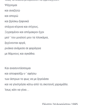
Ψάχνομαι
και αναζητώ
και απορώ
και βρίσκω ξαφνικά
στάχυα κίτρινα και στίχους.
Ξεχασμένοι και απόμακροι ήχοι
μεσ ’ του μυαλού μου τα πλοκάμια,
ξεχύνονται αργά,
ρυάκια ανάμεσα σε φαράγγια
με θάμνους και αγκάθια.
Και ανασυντάσσομαι
και αποφασίζω ν ’ αφήσω
των άστρων το φως να με ξεγελάσει
και να γλιστρήσει κάτω από τη σκοτεινή χαραμάδα.
Ίσως κάτι να γίνει…
Πέμπτη 24 Αυγούστου 1995