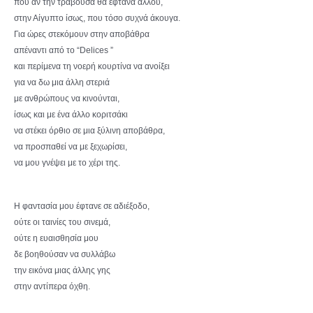
που αν την τραβούσα θα έφτανα αλλού,
στην Αίγυπτο ίσως, που τόσο συχνά άκουγα.
Για ώρες στεκόμουν στην αποβάθρα
απέναντι από το “Delices ”
και περίμενα τη νοερή κουρτίνα να ανοίξει
για να δω μια άλλη στεριά
με ανθρώπους να κινούνται,
ίσως και με ένα άλλο κοριτσάκι
να στέκει όρθιο σε μια ξύλινη αποβάθρα,
να προσπαθεί να με ξεχωρίσει,
να μου γνέψει με το χέρι της.
Η φαντασία μου έφτανε σε αδιέξοδο,
ούτε οι ταινίες του σινεμά,
ούτε η ευαισθησία μου
δε βοηθούσαν να συλλάβω
την εικόνα μιας άλλης γης
στην αντίπερα όχθη.