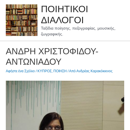
Μετάβαση
ΠΟΙΗΤΙΚΟΙ
στο
περιεχόμενο
ΔΙΑΛΟΓΟΙ
Ταξίδια ποίησης, πεζογραφίας, μουσικής,
ζωγραφικής.
ΑΝΔΡΗ ΧΡΙΣΤΟΦΙΔΟΥ-
ΑΝΤΩΝΙΑΔΟΥ
Αφήστε ένα Σχόλιο
/
ΚΥΠΡΟΣ
,
ΠΟΙΗΣΗ
/ Από
Ανδρέας Καρακόκκινος