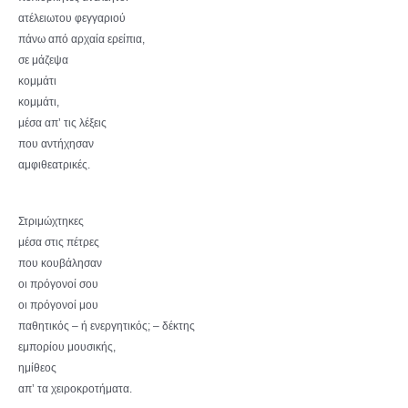
ατέλειωτου φεγγαριού
πάνω από αρχαία ερείπια,
σε μάζεψα
κομμάτι
κομμάτι,
μέσα απ’ τις λέξεις
που αντήχησαν
αμφιθεατρικές.
Στριμώχτηκες
μέσα στις πέτρες
που κουβάλησαν
οι πρόγονοί σου
οι πρόγονοί μου
παθητικός – ή ενεργητικός; – δέκτης
εμπορίου μουσικής,
ημίθεος
απ’ τα χειροκροτήματα.