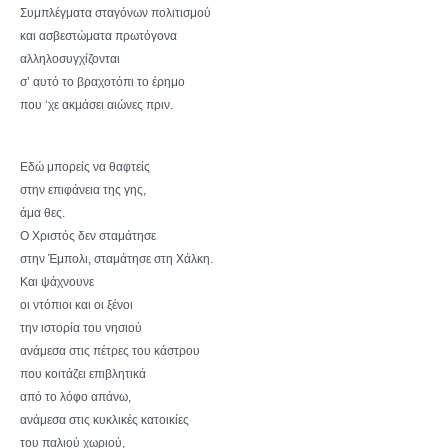
Συμπλέγματα σταγόνων πολιτισμού
και ασβεστώματα πρωτόγονα
αλληλοσυγχίζονται
σ’ αυτό το βραχοτόπι το έρημο
που ‘χε ακμάσει αιώνες πριν.
Εδώ μπορείς να θαφτείς
στην επιφάνεια της γης,
άμα θες.
Ο Χριστός δεν σταμάτησε
στην Έμπολι, σταμάτησε στη Χάλκη.
Και ψάχνουνε
οι ντόπιοι και οι ξένοι
την ιστορία του νησιού
ανάμεσα στις πέτρες του κάστρου
που κοιτάζει επιβλητικά
από το λόφο απάνω,
ανάμεσα στις κυκλικές κατοικίες
του παλιού χωριού,