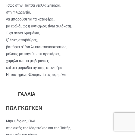
Ίσως στην Πιάτσα ντέλλα Σινιόρια,
στη Φλωρεντία,
να μπορούσε να τα καταφέρει,
μα εδώ όμως η αντίζηλος είνai αλλόκοτη.
Έχει στενά δρομάκια,
ξύλινες αποβάθρες,
βαπόρια σ’ ένα λιμάνι αποικιοκρατίας,
μόλους με παγκάκια κι αροκάριες,
χαμηλά σπίτια με βεράντες
κai μια μυρωδιά αγάπης στον αέρα.
Η απατημένη Φλωρεντία ας περιμένει.
ΓΑΛΛΙΑ
ΠΩΛ ΓΚΩΓΚΕΝ
Μην ψάχνεις, Πωλ
στις ακτές της Μαρτινίκης και της Ταϊτής
ομορφιές και τέτοια.