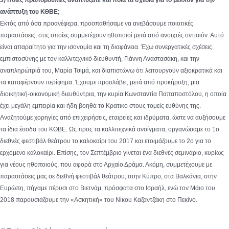
ανάπτυξη του ΚΘΒΕ;
Εκτός από όσα προανέφερα, προσπαθήσαμε να ανεβάσουμε ποιοτικές
παραστάσεις, στις οποίες συμμετέχουν ηθοποιοί μετά από ανοιχτές οντισιόν. Αυτό
είναι απαραίτητο για την ισονομία και τη διαφάνεια. Έχω συνεργατικές σχέσεις
εμπιστοσύνης με τον καλλιτεχνικό διευθυντή, Γιάννη Αναστασάκη, και την
αναπληρώτριά του, Μαρία Τσιμά, και διαπιστώνω ότι λειτουργούν αξιοκρατικά και
τα καταφέρνουν περίφημα. Έχουμε προσλάβει, μετά από προκήρυξη, μια
διοικητική-οικονομική διευθύντρια, την κυρία Κωνσταντία Παπαποστόλου, η οποία
έχει μεγάλη εμπειρία και ήδη βοηθά το Κρατικό στους τομείς ευθύνης της.
Αναζητούμε χορηγίες από επιχειρήσεις, εταιρείες και ιδρύματα, ώστε να αυξήσουμε
τα ίδια έσοδα του ΚΘΒΕ. Ως προς τα καλλιτεχνικά ανοίγματα, οργανώσαμε το 1ο
διεθνές φεστιβάλ θεάτρου το καλοκαίρι του 2017 και ετοιμάζουμε το 2ο για το
ερχόμενο καλοκαίρι. Επίσης, τον Σεπτέμβριο γίνεται ένα διεθνές σεμινάριο, κυρίως
για νέους ηθοποιούς, που αφορά στο Αρχαίο Δράμα. Ακόμη, συμμετέχουμε με
παραστάσεις μας σε διεθνή φεστιβάλ θεάτρου, στην Κύπρο, στα Βαλκάνια, στην
Ευρώπη, πήγαμε πέρυσι στο Βιετνάμ, πρόσφατα στο Ισραήλ, ενώ τον Μάιο του
2018 παρουσιάζουμε την «Ασκητική» του Νίκου Καζαντζάκη στο Πεκίνο.