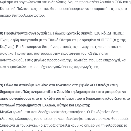
ωφέλιμο να οργανώνονται εκεί εκδηλώσεις. Αν μας προσκαλέσει λοιπόν ο ΘΟΚ και η
Κυπριακή Πολιτεία, ευχαρίστως θα παρουσιάσουμε εκ νέου παραστάσεις μας στο
αρχαίο θέατρο Αμμοχώστου.
8) Προβλέπονται συνεργασίες με άλλες Κρατικές σκηνές: Εθνικό, ΔΗΠΕΘΕ;
Έχουμε ήδη συνεργασία με το Εθνικό Θέατρο και με ορισμένα ΔΗΠΕΘΕ (π.χ. της
Κοζάνης). Επιδιώκουμε να διευρύνουμε αυτές τις συνεργασίες και ποσοτικά και
ποιοτικά. Γενικότερα, πιστεύουμε στην εξωστρέφεια του ΚΘΒΕ, για να
ανταποκριθούμε στις μεγάλες προσδοκίες της Πολιτείας, που μας επιχορηγεί, και
των συμπολιτών μας, που έχουν αγκαλιάσει τις παραγωγές μας.
9) Θέλω να σταθούμε και λίγο στο τελευταίο σας βιβλίο «Ο Σπινόζα και η
δημοκρατία». Πώς αντιμετωπίζει ο Σπινόζα τη Δημοκρατία και τι μπορούμε να
χρησιμοποιήσουμε από τη σκέψη του σήμερα που η δημοκρατία κλονίζεται από
τα πολλά προβλήματα σε Ελλάδα, Κύπρο και Ευρώπη;
Μεγάλα ερωτήματα που δεν έχουν εύκολες απαντήσεις. Ο Σπινόζα είναι ένας
κλασικός φιλόσοφος, του οποίου η σκέψη δεν έπαψε ποτέ να προκαλεί θαυμασμό.
Σύμφωνα με τον Χέγκελ, «ο Σπινόζα αποτελεί κομβικό σημείο για τη φιλοσοφία: το