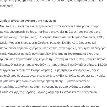
στιγμή να αφήσουμε πίσω μας την κρίση και να κοιτάξουμε μπροστά με πίστη και
αισιοδοξία.
2) Είναι το Θέατρο ανοικτό στην κοινωνία;
Ναι, το ΚΘΒΕ είναι πια ένα θέατρο ανοιχτό στην κοινωνία. Επιχειρήσαμε πάρα
πολλές εξωστρεφείς δράσεις, ποικίλες συνεργασίες με όλους τους θεσμούς της
πόλης και όχι μόνο (Δήμους, Περιφέρεια, Πανεπιστήμια, Μέγαρο Μουσικής, ΚΟΘ,
Ωδείο, Μουσεία, Νοσοκομεία, Σχολεία, Φυλακές, ΚΑΠΗ, κ.ά.), έχουμε συχνή
παρουσία σε δημόσιους χώρους, σε πλατείες, στην παραλία, ακόμη και σε διάφορα
καφέ. Μειώσαμε τις τιμές των εισιτηρίων, δίνοντας τη δυνατότητα σε όλους να
έρθουν στις παραστάσεις μας, κυρίως την Τετάρτη και την Πέμπτη με γενική είσοδο
5 ευρώ. Οι άνεργοι παρακολουθούν τις παραστάσεις δωρεάν (μέχρι σήμερα, 18.000
άνεργοι έχουν έρθει στο Θέατρο δωρεάν). Οι μαθητές ειδικών σχολείων, πολλοί
μαθητές που δυσκολεύονται οικονομικά, τα ΑΜΕΑ και άλλες παρόμοιες κατηγορίες
συμπολιτών μας έχουν δωρεάν πρόσβαση επίσης. Είμαστε ανοικτοί σε
οποιαδήποτε αξιόλογη πρόταση συνεργασίας με οποιονδήποτε φορέα της
Θεσσαλονίκης, της Βόρειας Ελλάδας, όλης της Ελλάδας και του Εξωτερικού.
3) Ποιες πρωτοβουλίες αναπτύξατε και ποια τα σχέδια για το μέλλον για την