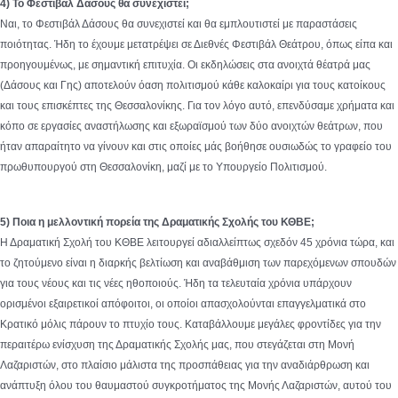
4) Το Φεστιβάλ Δάσους θα συνεχιστεί;
Ναι, το Φεστιβάλ Δάσους θα συνεχιστεί και θα εμπλουτιστεί με παραστάσεις
ποιότητας. Ήδη το έχουμε μετατρέψει σε Διεθνές Φεστιβάλ Θεάτρου, όπως είπα και
προηγουμένως, με σημαντική επιτυχία. Οι εκδηλώσεις στα ανοιχτά θέατρά μας
(Δάσους και Γης) αποτελούν όαση πολιτισμού κάθε καλοκαίρι για τους κατοίκους
και τους επισκέπτες της Θεσσαλονίκης. Για τον λόγο αυτό, επενδύσαμε χρήματα και
κόπο σε εργασίες αναστήλωσης και εξωραϊσμού των δύο ανοιχτών θεάτρων, που
ήταν απαραίτητο να γίνουν και στις οποίες μάς βοήθησε ουσιωδώς το γραφείο του
πρωθυπουργού στη Θεσσαλονίκη, μαζί με το Υπουργείο Πολιτισμού.
5) Ποια η μελλοντική πορεία της Δραματικής Σχολής του ΚΘΒΕ;
Η Δραματική Σχολή του ΚΘΒΕ λειτουργεί αδιαλλείπτως σχεδόν 45 χρόνια τώρα, και
το ζητούμενο είναι η διαρκής βελτίωση και αναβάθμιση των παρεχόμενων σπουδών
για τους νέους και τις νέες ηθοποιούς. Ήδη τα τελευταία χρόνια υπάρχουν
ορισμένοι εξαιρετικοί απόφοιτοι, οι οποίοι απασχολούνται επαγγελματικά στο
Κρατικό μόλις πάρουν το πτυχίο τους. Καταβάλλουμε μεγάλες φροντίδες για την
περαιτέρω ενίσχυση της Δραματικής Σχολής μας, που στεγάζεται στη Μονή
Λαζαριστών, στο πλαίσιο μάλιστα της προσπάθειας για την αναδιάρθρωση και
ανάπτυξη όλου του θαυμαστού συγκροτήματος της Μονής Λαζαριστών, αυτού του