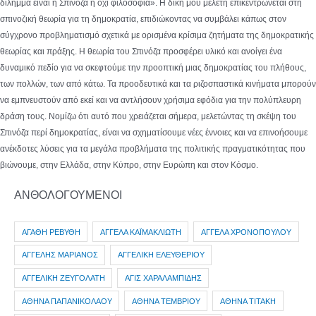
δίλημμα είναι ή Σπινόζα ή όχι φιλοσοφία». Η δική μου μελέτη επικεντρώνεται στη
σπινοζική θεωρία για τη δημοκρατία, επιδιώκοντας να συμβάλει κάπως στον
σύγχρονο προβληματισμό σχετικά με ορισμένα κρίσιμα ζητήματα της δημοκρατικής
θεωρίας και πράξης. Η θεωρία του Σπινόζα προσφέρει υλικό και ανοίγει ένα
δυναμικό πεδίο για να σκεφτούμε την προοπτική μιας δημοκρατίας του πλήθους,
των πολλών, των από κάτω. Τα προοδευτικά και τα ριζοσπαστικά κινήματα μπορούν
να εμπνευστούν από εκεί και να αντλήσουν χρήσιμα εφόδια για την πολύπλευρη
δράση τους. Νομίζω ότι αυτό που χρειάζεται σήμερα, μελετώντας τη σκέψη του
Σπινόζα περί δημοκρατίας, είναι να σχηματίσουμε νέες έννοιες και να επινοήσουμε
ανέκδοτες λύσεις για τα μεγάλα προβλήματα της πολιτικής πραγματικότητας που
βιώνουμε, στην Ελλάδα, στην Κύπρο, στην Ευρώπη και στον Κόσμο.
ΑΝΘΟΛΟΓΟΥΜΕΝΟΙ
ΑΓΑΘΗ ΡΕΒΥΘΗ
ΑΓΓΕΛΑ ΚΑΪΜΑΚΛΙΩΤΗ
ΑΓΓΕΛΑ ΧΡΟΝΟΠΟΥΛΟΥ
ΑΓΓΕΛΗΣ ΜΑΡΙΑΝΟΣ
ΑΓΓΕΛΙΚΗ ΕΛΕΥΘΕΡΙΟΥ
ΑΓΓΕΛΙΚΗ ΖΕΥΓΟΛΑΤΗ
ΑΓΙΣ ΧΑΡΑΛΑΜΠΙΔΗΣ
ΑΘΗΝΑ ΠΑΠΑΝΙΚΟΛΑΟΥ
ΑΘΗΝΑ ΤΕΜΒΡΙΟΥ
ΑΘΗΝΑ ΤΙΤΑΚΗ