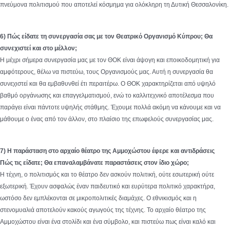
πνεύμονα πολιτισμού που αποτελεί κόσμημα για ολόκληρη τη Δυτική Θεσσαλονίκη.
6) Πώς είδατε τη συνεργασία σας με τον Θεατρικό Οργανισμό Κύπρου; Θα
συνεχιστεί και στο μέλλον;
Η μέχρι σήμερα συνεργασία μας με τον ΘΟΚ είναι άψογη και εποικοδομητική για
αμφότερους, θέλω να πιστεύω, τους Οργανισμούς μας. Αυτή η συνεργασία θα
συνεχιστεί και θα εμβαθυνθεί έτι περαιτέρω. Ο ΘΟΚ χαρακτηρίζεται από υψηλό
βαθμό οργάνωσης και επαγγελματισμού, ενώ το καλλιτεχνικό αποτέλεσμα που
παράγει είναι πάντοτε υψηλής στάθμης. Έχουμε πολλά ακόμη να κάνουμε και να
μάθουμε ο ένας από τον άλλον, στο πλαίσιο της επωφελούς συνεργασίας μας.
7) Η παράσταση στο αρχαίο θέατρο της Αμμοχώστου έφερε και αντιδράσεις
Πώς τις είδατε; Θα επαναλαμβάνατε παραστάσεις στον ίδιο χώρο;
Η τέχνη, ο πολιτισμός και το θέατρο δεν ασκούν πολιτική, ούτε εσωτερική ούτε
εξωτερική. Έχουν ασφαλώς έναν παιδευτικό και ευρύτερα πολιτικό χαρακτήρα,
ωστόσο δεν εμπλέκονται σε μικροπολιτικές διαμάχες. Ο εθνικισμός και η
στενομυαλιά αποτελούν κακούς αγωγούς της τέχνης. Το αρχαίο θέατρο της
Αμμοχώστου είναι ένα στολίδι και ένα σύμβολο, και πιστεύω πως είναι καλό και