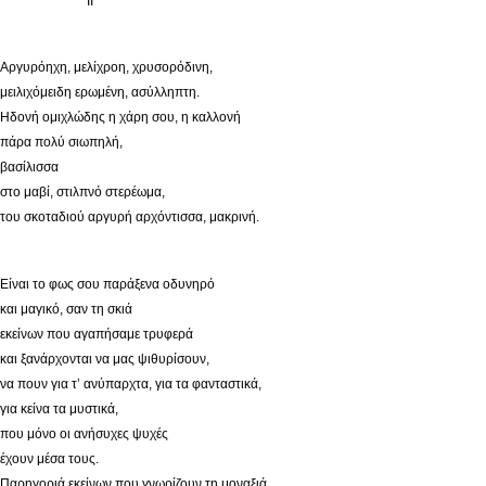
II
Αργυρόηχη, μελίχροη, χρυσορόδινη,
μειλιχόμειδη ερωμένη, ασύλληπτη.
Ηδονή ομιχλώδης η χάρη σου, η καλλονή
πάρα πολύ σιωπηλή,
βασίλισσα
στο μαβί, στιλπνό στερέωμα,
του σκοταδιού αργυρή αρχόντισσα, μακρινή.
Είναι το φως σου παράξενα οδυνηρό
και μαγικό, σαν τη σκιά
εκείνων που αγαπήσαμε τρυφερά
και ξανάρχονται να μας ψιθυρίσουν,
να πουν για τ’ ανύπαρχτα, για τα φανταστικά,
για κείνα τα μυστικά,
που μόνο οι ανήσυχες ψυχές
έχουν μέσα τους.
Παρηγοριά εκείνων που γνωρίζουν τη μοναξιά,