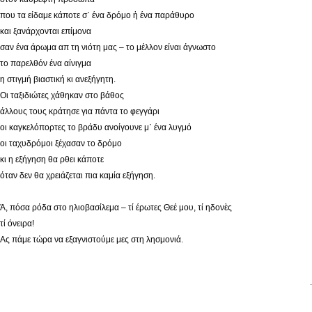
που τα είδαμε κάποτε σ᾿ ένα δρόμο ἡ ένα παράθυρο
και ξανάρχονται επίμονα
σαν ένα άρωμα απ τη νιότη μας – το μέλλον είναι άγνωστο
το παρελθόν ένα αίνιγμα
η στιγμή βιαστική κι ανεξήγητη.
Οι ταξιδιώτες χάθηκαν στο βάθος
άλλους τους κράτησε για πάντα το φεγγάρι
οι καγκελόπορτες το βράδυ ανοίγουνε μ᾿ ένα λυγμό
οι ταχυδρόμοι ξέχασαν το δρόμο
κι η εξήγηση θα ρθει κάποτε
όταν δεν θα χρειάζεται πια καμία εξήγηση.
Ά, πόσα ρόδα στο ηλιοβασίλεμα – τί έρωτες Θεέ μου, τί ηδονὲς
τί όνειρα!
Ας πάμε τώρα να εξαγνιστούμε μες στη λησμονιά.
.