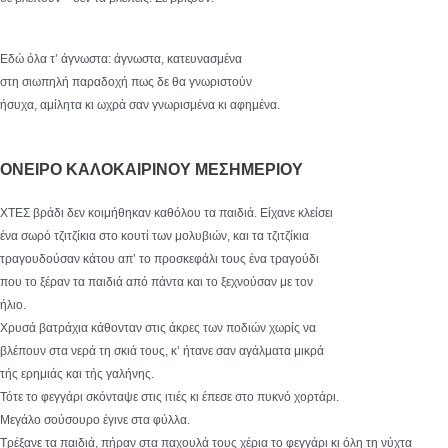
Εδώ όλα τ’ άγνωστα: άγνωστα, κατευνασμένα
στη σιωπηλή παραδοχή πως δε θα γνωριστούν
ήσυχα, αμίλητα κι ωχρά σαν γνωρισμένα κι αφημένα.
ΟΝΕΙΡΟ ΚΑΛΟΚΑΙΡΙΝΟΥ ΜΕΣΗΜΕΡΙΟΥ
ΧΤΕΣ βράδι δεν κοιμήθηκαν καθόλου τα παιδιά. Είχανε κλείσει
ένα σωρό τζιτζίκια στο κουτί των μολυβιών, και τα τζιτζίκια
τραγουδούσαν κάτου απ’ το προσκεφάλι τους ένα τραγούδι
που το ξέραν τα παιδιά από πάντα και το ξεχνούσαν με τον
ήλιο.
Χρυσά βατράχια κάθονταν στις άκρες των ποδιών χωρίς να
βλέπουν στα νερά τη σκιά τους, κ’ ήτανε σαν αγάλματα μικρά
τής ερημιάς και τής γαλήνης.
Τότε το φεγγάρι σκόνταψε στις ιτιές κι έπεσε στο πυκνό χορτάρι.
Μεγάλο σούσουρο έγινε στα φύλλα.
Τρέξανε τα παιδιά, πήραν στα παχουλά τους χέρια το φεγγάρι κι όλη τη νύχτα