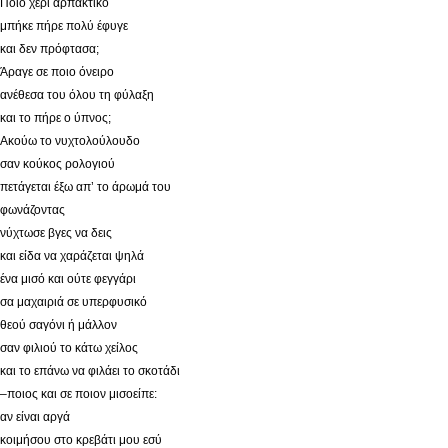
Ποιο χέρι αρπακτικό
μπήκε πήρε πολύ έφυγε
και δεν πρόφτασα;
Άραγε σε ποιο όνειρο
ανέθεσα του όλου τη φύλαξη
και το πήρε ο ύπνος;
Ακούω το νυχτολούλουδο
σαν κούκος ρολογιού
πετάγεται έξω απ’ το άρωμά του
φωνάζοντας
νύχτωσε βγες να δεις
και είδα να χαράζεται ψηλά
ένα μισό και ούτε φεγγάρι
σα μαχαιριά σε υπερφυσικό
θεού σαγόνι ή μάλλον
σαν φιλιού το κάτω χείλος
και το επάνω να φιλάει το σκοτάδι
–ποιος και σε ποιον μισοείπε:
αν είναι αργά
κοιμήσου στο κρεβάτι μου εσύ