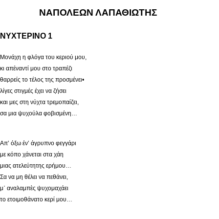
ΝΑΠΟΛΕΩΝ ΛΑΠΑΘΙΩΤΗΣ
ΝΥΧΤΕΡΙΝΟ 1
Μονάχη η φλόγα του κεριού μου,
κι απέναντί μου στο τραπέζι
θαρρείς το τέλος της προσμένει•
λίγες στιγμές έχει να ζήσει
και μες στη νύχτα τρεμοπαίζει,
σα μια ψυχούλα φοβισμένη…
Απ’ όξω έν’ άγρυπνο φεγγάρι
με κόπο χάνεται στα χάη
μιας ατελεύτητης ερήμου…
Σα να μη θέλει να πεθάνει,
μ᾿ αναλαμπὲς ψυχομαχάει
το ετοιμοθάνατο κερί μου…