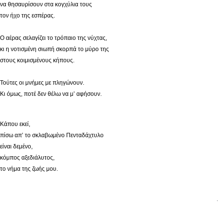
να θησαυρίσουν στα κογχύλια τους
τον ήχο της εσπέρας.
Ο αέρας σελαγίζει το τρόπαιο της νύχτας,
κι η νοτισμένη σιωπή σκορπά το μύρο της
στους κοιμισμένους κήπους.
Τούτες οι μνήμες με πληγώνουν.
Κι όμως, ποτέ δεν θέλω να μ’ αφήσουν.
Κάπου εκεί,
πίσω απ’ το σκλαβωμένο Πενταδάχτυλο
είναι δεμένο,
κόμπος αξεδιάλυτος,
το νήμα της ζωής μου.
.