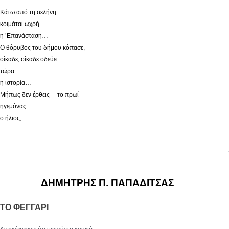
Κάτω από τη σελήνη
κοιμάται ωχρή
η ’Επανάσταση…
Ο θόρυβος του δήμου κόπασε,
οίκαδε, οίκαδε οδεύει
τώρα
η ιστορία…
Μήπως δεν έρθεις —το πρωί—
ηγεμόνας
ο ήλιος;
.
ΔΗΜΗΤΡΗΣ Π. ΠΑΠΑΔΙΤΣΑΣ
ΤΟ ΦΕΓΓΑΡΙ