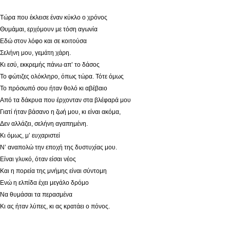
Τώρα που έκλεισε έναν κύκλο ο χρόνος
Θυμάμαι, ερχόμουν με τόση αγωνία
Εδώ στον λόφο και σε κοιτούσα
Σελήνη μου, γεμάτη χάρη.
Κι εσύ, εκκρεμής πάνω απ’ το δάσος
Το φώτιζες ολόκληρο, όπως τώρα. Τότε όμως
Το πρόσωπό σου ήταν θολό κι αβέβαιο
Από τα δάκρυα που έρχονταν στα βλέφαρά μου
Γιατί ήταν βάσανο η ζωή μου, κι είναι ακόμα,
Δεν αλλάζει, σελήνη αγαπημένη.
Κι όμως, μ’ ευχαριστεί
Ν’ αναπολώ την εποχή της δυστυχίας μου.
Είναι γλυκό, όταν είσαι νέος
Και η πορεία της μνήμης είναι σύντομη
Ενώ η ελπίδα έχει μεγάλο δρόμο
Να θυμάσαι τα περασμένα
Κι ας ήταν λύπες, κι ας κρατάει ο πόνος.