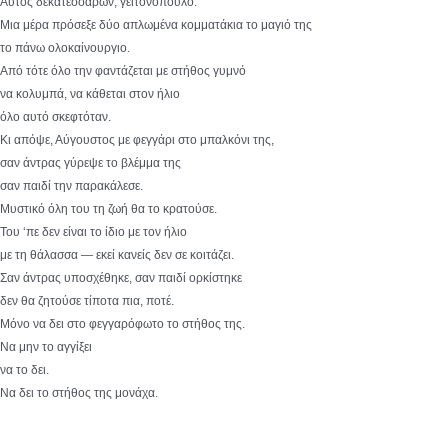
Αυτός δεκατεσσάρων, γειτονόπουλο.
Μια μέρα πρόσεξε δύο απλωμένα κομματάκια το μαγιό της
το πάνω ολοκαίνουργιο.
Από τότε όλο την φαντάζεται με στήθος γυμνό
να κολυμπά, να κάθεται στον ήλιο
όλο αυτό σκεφτόταν.
Κι απόψε, Αύγουστος με φεγγάρι στο μπαλκόνι της,
σαν άντρας γύρεψε το βλέμμα της
σαν παιδί την παρακάλεσε.
Μυστικό όλη του τη ζωή θα το κρατούσε.
Του ‘πε δεν είναι το ίδιο με τον ήλιο
με τη θάλασσα — εκεί κανείς δεν σε κοιτάζει.
Σαν άντρας υποσχέθηκε, σαν παιδί ορκίστηκε
δεν θα ζητούσε τίποτα πια, ποτέ.
Μόνο να δει στο φεγγαρόφωτο το στήθος της.
Να μην το αγγίξει
να το δει.
Να δει το στήθος της μονάχα.