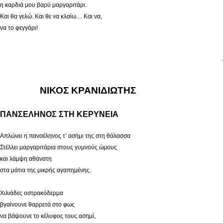
η καρδιά μου βαρύ μαργαριτάρι.
Και θα γελώ. Και θε να κλαίω… Και να,
να το φεγγάρι!
.
ΝΙΚΟΣ ΚΡΑΝΙΔΙΩΤΗΣ
ΠΑΝΣΕΛΗΝΟΣ ΣΤΗ ΚΕΡΥΝΕΙΑ
Απλώνει η πανσέληνος τ’ ασήμι της στη θάλασσα
Στέλλει μαργαριτάρια στους γυμνούς ώμους
και λάμψη αθάνατη
στα μάτια της μικρής αγαπημένης.
Χιλιάδες οστρακόδερμα
βγαίνουνε θαρρετά στο φως
να βάψουνε το κέλυφος τους ασημί,