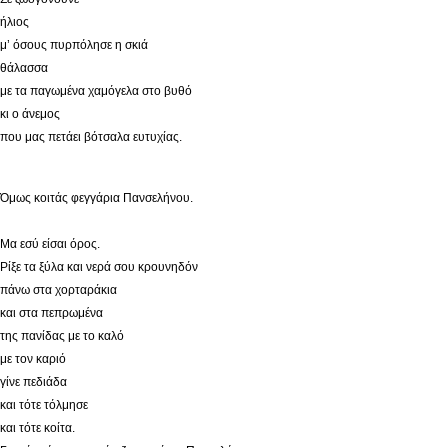
ήλιος
μ’ όσους πυρπόλησε η σκιά
θάλασσα
με τα παγωμένα χαμόγελα στο βυθό
κι ο άνεμος
που μας πετάει βότσαλα ευτυχίας.
Όμως κοιτάς φεγγάρια Πανσελήνου.
Μα εσύ είσαι όρος.
Ρίξε τα ξύλα και νερά σου κρουνηδόν
πάνω στα χορταράκια
και στα πεπρωμένα
της πανίδας με το καλό
με τον καριό
γίνε πεδιάδα
και τότε τόλμησε
και τότε κοίτα.