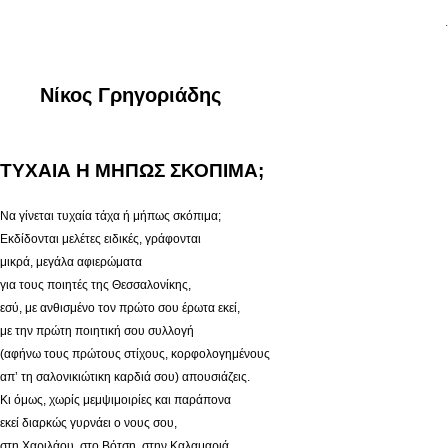
.
Νίκος Γρηγοριάδης
ΤΥΧΑΙΑ Η ΜΗΠΩΣ ΣΚΟΠΙΜΑ;
Να γίνεται τυχαία τάχα ή μήπως σκόπιμα;
Εκδίδονται μελέτες ειδικές, γράφονται
μικρά, μεγάλα αφιερώματα
για τους ποιητές της Θεσσαλονίκης,
εσύ, με ανθισμένο τον πρώτο σου έρωτα εκεί,
με την πρώτη ποιητική σου συλλογή
(αφήνω τους πρώτους στίχους, κορφολογημένους
απ’ τη σαλονικιώτικη καρδιά σου) απουσιάζεις.
Κι όμως, χωρίς μεμψιμοιρίες και παράπονα
εκεί διαρκώς γυρνάει ο νους σου,
στη Χαριλάου, στο Βότση, στην Καλαμαριά.