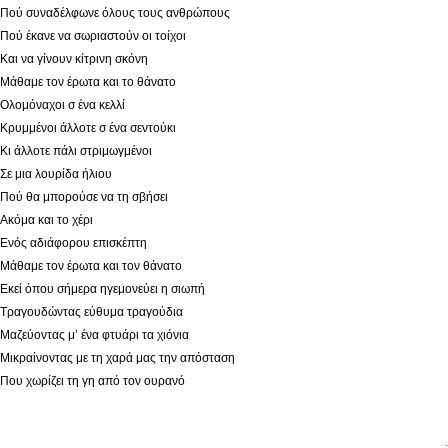
Πού συναδέλφωνε όλους τους ανθρώπους
Πού έκανε να σωριαστούν οι τοίχοι
Και να γίνουν κίτρινη σκόνη
Μάθαμε τον έρωτα και το θάνατο
Ολομόναχοι σ ένα κελλί
Κρυμμένοι άλλοτε σ ένα σεντούκι
Κι άλλοτε πάλι στριμωγμένοι
Σε μια λουρίδα ήλιου
Πού θα μπορούσε να τη σβήσει
Ακόμα και το χέρι
Ενός αδιάφορου επισκέπτη
Μάθαμε τον έρωτα και τον θάνατο
Εκεί όπου σήμερα ηγεμονεύει η σιωπή
Τραγουδώντας εύθυμα τραγούδια
Μαζεύοντας μ’ ένα φτυάρι τα χιόνια
Μικραίνοντας με τη χαρά μας την απόσταση
Που χωρίζει τη γη από τον ουρανό
.