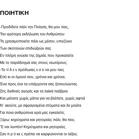
ΠΟΙΗΤΙΚΗ
-Προδίδετε πάλι την Ποίηση, θα μου πεις,
Την ιερότερη εκδήλωση του Ανθρώπου
Τη χρησιμοποιείτε πάλι ως μέσον, υποζύγιο
Των σκοτεινών επιδιώξεών σας
Εν πλήρη γνώσει της ζημιάς που προκαλείτε
Με το παράδειγμά σας στους νεωτέρους.
-Το τί δ ε ν πρόδωσες ε σ ύ να μου πεις
Εσύ κι οι όμοιοί σου, χρόνια και χρόνια,
Ένα προς ένα τα υπάρχοντα σας ξεπουλώντας
Στις διεθνείς αγορές και τα λαϊκά παζάρια
Και μείνατε χωρίς μάτια για να βλέπετε, χωρίς αφτιά
Ν᾿ ακούτε, με σφραγισμένα στόματα και δε μιλάτε.
Για ποια ανθρώπινα ιερά μας εγκαλείτε;
Ξέρω: κηρύγματα και ρητορείες πάλι, θα πεις.
Ἔ ναι λοιπόν! Κηρύγματα και ρητορείες.
Σαν π ρ ό κε ς πρέπει να καρφώνονται οι λέξεις