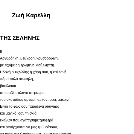
Ζωή Καρέλλη
ΤΗΣ ΣΕΛΗΝΗΣ
II
Αργυρόηχη, μελίχροη, χρυσορόδινη,
μειλιχόμειδη ερωμένη, ασύλληπτη.
Ηδονή ομιχλώδης η χάρη σου, η καλλονή
πάρα πολύ σιωπηλή,
βασίλισσα
στο μαβί, στιλπνό στερέωμα,
του σκοταδιού αργυρή αρχόντισσα, μακρινή.
Είναι το φως σου παράξενα οδυνηρό
και μαγικό, σαν τη σκιά
εκείνων που αγαπήσαμε τρυφερά
και ξανάρχονται να μας ψιθυρίσουν,
να πουν για τ’ ανύπαρχτα, για τα φανταστικά,