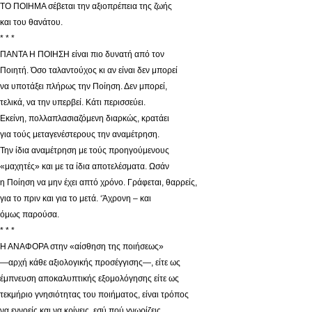
ΤΟ ΠΟΙΗΜΑ σέβεται την αξιοπρέπεια της ζωής
και του θανάτου.
* * *
ΠΑΝΤΑ Η ΠΟΙΗΣΗ είναι πιο δυνατή από τον
Ποιητή. Όσο ταλαντούχος κι αν είναι δεν μπορεί
να υποτάξει πλήρως την Ποίηση. Δεν μπορεί,
τελικά, να την υπερβεί. Κάτι περισσεύει.
Εκείνη, πολλαπλασιαζόμενη διαρκώς, κρατάει
για τούς μεταγενέστερους την αναμέτρηση.
Την ίδια αναμέτρηση με τούς προηγούμενους
«μαχητές» και με τα ίδια αποτελέσματα. Ωσάν
η Ποίηση να μην έχει απτό χρόνο. Γράφεται, θαρρείς,
για το πριν και για το μετά. ‘Άχρονη – και
όμως παρούσα.
* * *
Η ΑΝΑΦΟΡΑ στην «αίσθηση της ποιήσεως»
—αρχή κάθε αξιολογικής προσέγγισης—, είτε ως
έμπνευση αποκαλυπτικής εξομολόγησης είτε ως
τεκμήριο γνησιότητας του ποιήματος, είναι τρόπος
να εννοείς και να κρίνεις, εσύ πού γνωρίζεις