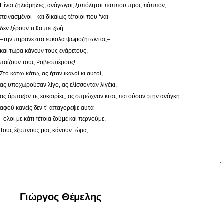
Είναι ζηλιάρηδες, ανάγωγοι, ξυπόλητοι πάππου προς πάππον,
πεινασμένοι –και δικαίως τέτοιοι που ‘ναι–
δεν ξέρουν τι θα πει ζωή
–την πήρανε στα εύκολα ψωμοζητώντας–
και τώρα κάνουν τους ενάρετους,
παίζουν τους Ροβεσπιέρους!
Στο κάτω-κάτω, ας ήταν ικανοί κι αυτοί,
ας υποχωρούσαν λίγο, ας ελίσσονταν λιγάκι,
ας άρπαζαν τις ευκαιρίες, ας σπρώχναν κι ας πατούσαν στην ανάγκη
αφού κανείς δεν τ’ απαγόρεψε αυτά
–όλοι με κάτι τέτοια ζούμε και περνούμε.
Τους έξυπνους μας κάνουν τώρα;
.
Γιώργος Θέμελης