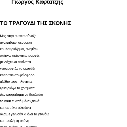
Γιώργος Καφτατζής
ΤΟ ΤΡΑΓΟΥΔΙ ΤΗΣ ΣΚΟΝΗΣ
Μες στην αιώνια σύναξη
αναπηδάω, σέρνομαι
κουλουριάζομαι, ανεμίζω
παίρνω αρίφνητες μορφές
με δάχτυλα ευκίνητα
γεωγραφίζω το σκοτάδι
κλειδώνω το φώσφορο
αλέθω τους πλανήτες
ξεθωριάζω τα χρώματα.
Δεν κουράζομαι να δουλεύω
το κάθε τι από μένα ξεκινά
και σε μένα τελειώνει
όλα με γεννούν κι όλα τα γεννάω
και τυφλή τη σκόνη