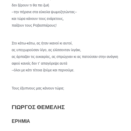
δεν ξέρουν τι θα πει ζωή
–την πήρανε στα εύκολα ψωμοζητώντας–
και τώρα κάνουν τους ενάρετους,
παίζουν τους Ροβεσπιέρους!
Στο κάτω-κάτω, ας ήταν ικανοί κι αυτοί,
ας υποχωρούσαν λίγο, ας ελίσσονταν λιγάκι,
ας άρπαζαν τις ευκαιρίες, ας σπρώχναν κι ας πατούσαν στην ανάγκη
αφού κανείς δεν τ’ απαγόρεψε αυτά
–όλοι με κάτι τέτοια ζούμε και περνούμε.
Τους έξυπνους μας κάνουν τώρα;
ΓΙΩΡΓΟΣ ΘΕΜΕΛΗΣ
ΕΡΗΜΙΑ