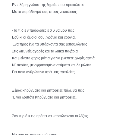
Εν πλήρη γνώσει της ζημιάς που προκαλείτε
Με το παράδειγμά σας στους νεωτέρους.
-Το τί δ ε ν πρόδωσες ε σ ύ να μου πεις
Εσύ κι οι όμοιοί σου, χρόνια και χρόνια,
Ένα προς ένα τα υπάρχοντα σας ξεπουλώντας
Στις διεθνείς αγορές και τα λαϊκά παζάρια
Και μείνατε χωρίς μάτια για να βλέπετε, χωρίς αφτιά
Ν᾿ ακούτε, με σφραγισμένα στόματα και δε μιλάτε.
Για ποια ανθρώπινα ιερά μας εγκαλείτε;
Ξέρω: κηρύγματα και ρητορείες πάλι, θα πεις.
Ἔ ναι λοιπόν! Κηρύγματα και ρητορείες.
Σαν π ρ ό κ ε ς πρέπει να καρφώνονται οι λέξεις
Να μην τις παίρνει ο άνεμος.