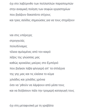
όχι στο λαβύρινθο των πολλαπλών παραπομπών
στην αναιμική ποίηση των σοφών εργαστηρίων
που βγάζουν δεκαπέντε στίχους
και τρεις σελίδες σημειώσεις για να τους στηρίξουν
ναι στις υπέροχες
στρογγυλές
πολυδύναμες
τέλεια σμιλεμένες από τον καιρό
λέξεις της γλώσσας μας
καθώς κροκάλες μαύρες στο Εμπόριό
που βγήκαν λάβα φλογερή απ’ τα σπλάχνα
της γης μας και τις ελείανε το κύμα
χιλιάδες και χιλιάδες χρόνια
όσο να ’ρθούν να λάμψουν από μέσα τους
και να δοξάσουν πάλι την τρομερή καταγωγή τους
όχι στη μεταφυσική με τη γραβάτα