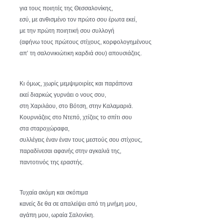
για τους ποιητές της Θεσσαλονίκης,
εσύ, με ανθισμένο τον πρώτο σου έρωτα εκεί,
με την πρώτη ποιητική σου συλλογή
(αφήνω τους πρώτους στίχους, κορφολογημένους
απ’ τη σαλονικιώτικη καρδιά σου) απουσιάζεις.
Κι όμως, χωρίς μεμψιμοιρίες και παράπονα
εκεί διαρκώς γυρνάει ο νους σου,
στη Χαριλάου, στο Βότση, στην Καλαμαριά.
Κουρνιάζεις στο Ντεπό, χτίζεις το σπίτι σου
στα σταροχώραφα,
συλλέγεις έναν έναν τους μεστούς σου στίχους,
παραδίνεσαι αφανής στην αγκαλιά της,
παντοτινός της εραστής.
Τυχαία ακόμη και σκόπιμα
κανείς δε θα σε απαλείψει από τη μνήμη μου,
αγάπη μου, ωραία Σαλονίκη.