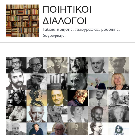
Μετάβαση
ΠΟΙΗΤΙΚΟΙ
στο
περιεχόμενο
ΔΙΑΛΟΓΟΙ
Ταξίδια ποίησης, πεζογραφίας, μουσικής,
ζωγραφικής.