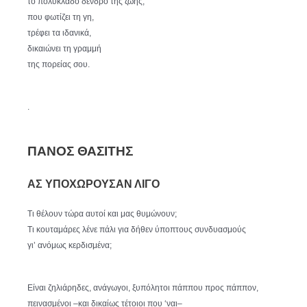
το πολύκλαδο δένδρο της ζωής,
που φωτίζει τη γη,
τρέφει τα ιδανικά,
δικαιώνει τη γραμμή
της πορείας σου.
.
ΠΑΝΟΣ ΘΑΣΙΤΗΣ
ΑΣ ΥΠΟΧΩΡΟΥΣΑΝ ΛΙΓΟ
Τι θέλουν τώρα αυτοί και μας θυμώνουν;
Τι κουταμάρες λένε πάλι για δήθεν ύποπτους συνδυασμούς
γι’ ανόμως κερδισμένα;
Είναι ζηλιάρηδες, ανάγωγοι, ξυπόλητοι πάππου προς πάππον,
πεινασμένοι –και δικαίως τέτοιοι που ‘ναι–