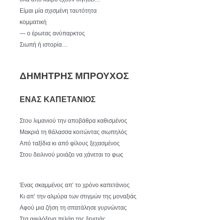
Είμαι μία σχισμένη ταυτότητα
κομματική
— ο έρωτας ανύπαρκτος
Σιωπή ή ιστορία…
ΔΗΜΗΤΡΗΣ ΜΠΡΟΥΧΟΣ
ΕΝΑΣ ΚΑΠΕΤΑΝΙΟΣ
Στου λιμανιού την αποβάθρα καθισμένος
Μακριά τη θάλασσα κοιτώντας σιωπηλός
Από ταξίδια κι από φίλους ξεχασμένος
Στου δειλινού μοιάζει να χάνεται το φως
Ένας σκαμμένος απ’ το χρόνο καπετάνιος
Κι απ’ την αλμύρα των στιγμών της μοναξιάς
Αφού μια ζήση τη σπατάλησε γυρνώντας
Στα αφιλόξενα πελάη της ξενιτιάς