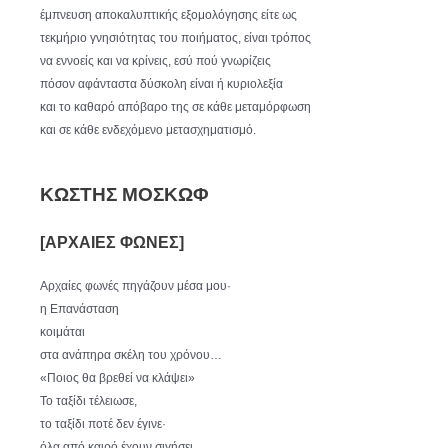
έμπνευση αποκαλυπτικής εξομολόγησης είτε ως
τεκμήριο γνησιότητας του ποιήματος, είναι τρόπος
να εννοείς και να κρίνεις, εσύ πού γνωρίζεις
πόσον αφάνταστα δύσκολη είναι ή κυριολεξία
και το καθαρό απόβαρο της σε κάθε μεταμόρφωση
και σε κάθε ενδεχόμενο μετασχηματισμό.
ΚΩΣΤΗΣ ΜΟΣΚΩΦ
[ΑΡΧΑΙΕΣ ΦΩΝΕΣ]
Αρχαίες φωνές πηγάζουν μέσα μου·
η Επανάσταση
κοιμάται
στα ανάπηρα σκέλη του χρόνου…
«Ποιος θα βρεθεί να κλάψει»
Το ταξίδι τέλειωσε,
το ταξίδι ποτέ δεν έγινε·
όλα από καιρό έχουν σιγήσει…