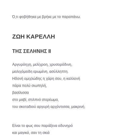
Ό,τι φοβήθηκα με βρήκε με το παραπάνω.
ΖΩΗ ΚΑΡΕΛΛΗ
ΤΗΣ ΣΕΛΗΝΗΣ II
Αργυρόηχη, μελίχροη, χρυσορόδινη,
μειλιχόμειδη ερωμένη, ασύλληπτη.
Ηδονή ομιχλώδης η χάρη σου, η καλλονή
πάρα πολύ σιωπηλή,
βασίλισσα
στο μαβί, στιλπνό στερέωμα,
του σκοταδιού αργυρή αρχόντισσα, μακρινή.
Είναι το φως σου παράξενα οδυνηρό
και μαγικό, σαν τη σκιά