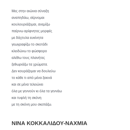
Μες στην αιώνια σύναξη
αναπηδάω, σέρνομαι
κουλουριάζομαι, ανεμίζω
παίρνω αρίφνητες μορφές
με δάχτυλα ευκίνητα
γεωγραφίζω το σκοτάδι
κλειδώνω το φώσφορο
αλέθω τους πλανήτες
ξεθωριάζω τα χρώματα.
Δεν κουράζομαι να δουλεύω
το κάθε τι από μένα ξεκινά
και σε μένα τελειώνει
όλα με γεννούν κι όλα τα γεννάω
και τυφλή τη σκόνη
με τη σκόνη μου σκεπάζω.
ΝΙΝΑ ΚΟΚΚΑΛΙΔΟΥ-ΝΑΧΜΙΑ