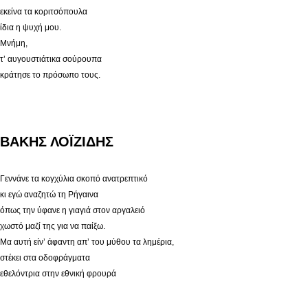
εκείνα τα κοριτσόπουλα
ίδια η ψυχή μου.
Μνήμη,
τ’ αυγουστιάτικα σούρουπα
κράτησε το πρόσωπο τους.
ΒΑΚΗΣ ΛΟΪΖΙΔΗΣ
Γεννάνε τα κογχύλια σκοπό ανατρεπτικό
κι εγώ αναζητώ τη Ρήγαινα
όπως την ύφανε η γιαγιά στον αργαλειό
χωστό μαζί της για να παίξω.
Μα αυτή είν’ άφαντη απ’ του μύθου τα λημέρια,
στέκει στα οδοφράγματα
εθελόντρια στην εθνική φρουρά