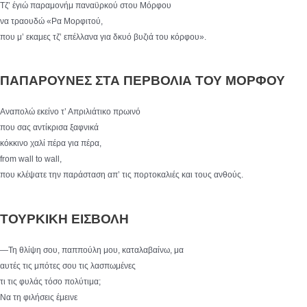
Τζ’ έγιώ παραμονήμ παναϋρκού στου Μόρφου
να τραουδώ «Ρα Μορφιτού,
που μ’ εκαμες τζ’ επέλλανα για δκυό βυζιά του κόρφου».
ΠΑΠΑΡΟΥΝΕΣ ΣΤΑ ΠΕΡΒΟΛΙΑ ΤΟΥ ΜΟΡΦΟΥ
Αναπολώ εκείνο τ’ Απριλιάτικο πρωινό
που σας αντίκρισα ξαφνικά
κόκκινο χαλί πέρα για πέρα,
from wall to wall,
που κλέψατε την παράσταση απ’ τις πορτοκαλιές και τους ανθούς.
ΤΟΥΡΚΙΚΗ ΕΙΣΒΟΛΗ
—Τη θλίψη σου, παππούλη μου, καταλαβαίνω, μα
αυτές τις μπότες σου τις λασπωμένες
τι τις φυλάς τόσο πολύτιμα;
Να τη φιλήσεις έμεινε