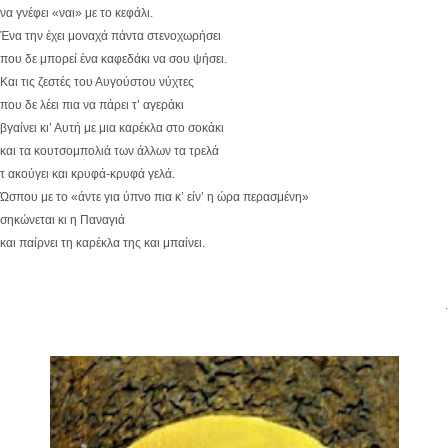
να γνέφει «ναι» με το κεφάλι.
Ένα την έχει μοναχά πάντα στενοχωρήσει
που δε μπορεί ένα καφεδάκι να σου ψήσει.
Και τις ζεστές του Αυγούστου νύχτες
που δε λέει πια να πάρει τ’ αγεράκι
βγαίνει κι’ Αυτή με μια καρέκλα στο σοκάκι
και τα κουτσομπολιά των άλλων τα τρελά
τ ακούγει και κρυφά-κρυφά γελά.
Ώσπου με το «άντε για ύπνο πια κ’ είν’ η ώρα περασμένη»
σηκώνεται κι η Παναγιά
και παίρνει τη καρέκλα της και μπαίνει.
.