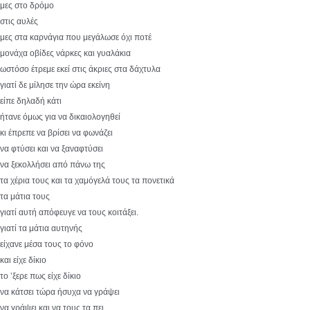
μες στο δρόμο
στις αυλές
μες στα καρνάγια που μεγάλωσε όχι ποτέ
μονάχα οβίδες νάρκες και γυαλάκια
ωστόσο έτρεμε εκεί στις άκριες στα δάχτυλα
γιατί δε μίλησε την ώρα εκείνη
είπε δηλαδή κάτι
ήτανε όμως για να δικαιολογηθεί
κι έπρεπε να βρίσει να φωνάζει
να φτύσει και να ξαναφτύσει
να ξεκολλήσει από πάνω της
τα χέρια τους και τα χαμόγελά τους τα πονετικά
τα μάτια τους
γιατί αυτή απόφευγε να τους κοιτάξει.
γιατί τα μάτια αυτηνής
είχανε μέσα τους το φόνο
και είχε δίκιο
το ’ξερε πως είχε δίκιο
να κάτσει τώρα ήσυχα να γράψει
να γράψει και να τους τα πει