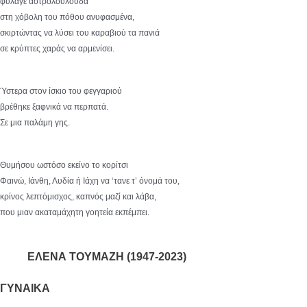
φύλαγε αστρολούλουδα
στη χόβολη του πόθου ανυφασμένα,
σκιρτώντας να λύσει του καραβιού τα πανιά
σε κρύπτες χαράς να αρμενίσει.
Ύστερα στον ίσκιο του φεγγαριού
βρέθηκε ξαφνικά να περπατά.
Σε μια παλάμη γης.
Θυμήσου ωστόσο εκείνο το κορίτσι
Φαινώ, Ιάνθη, Λυδία ή Ιάχη να ‘τανε τ’ όνομά του,
κρίνος λεπτόμισχος, καπνός μαζί και λάβα,
που μιαν ακαταμάχητη γοητεία εκπέμπει.
ΕΛΕΝΑ ΤΟΥΜΑΖΗ (1947-2023)
ΓΥΝΑΙΚΑ