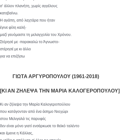
σ’ άλλον πλανήτη, χωρίς αγγέλους
κατεβαίνω.
Η αγάπη, από λαχτάρα που ήταν
έγινε φίλη καλή·
μαζί γευόμαστε τη μελαγχολία του Χρόνου.
Στέρησέ με -παρακαλώ το Άγνωστο-
στέρησέ με κι άλλο
για να επιζήσω
ΓΙΩΤΑ ΑΡΓΥΡΟΠΟΥΛΟΥ (1961-2018)
[ΚΙ ΑΝ ΖΗΛΕΨΑ ΤΗΝ ΜΑΡΙΑ ΚΑΛΟΓΕΡΟΠΟΥΛΟΥ]
Κι αν ζήλεψα την Μαρία Καλογεροπούλου
που κατάγονταν από ένα άσημο Νιοχώρι
στου Μελιγαλά τις παρυφές
δεν είναι μόνο γιατί ενσάρκωσε το θεϊκό ταλέντο
και έμεινε η Κάλλας,