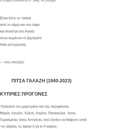
η ντίβα η απόλυτη σ’ όλες τις εποχές.
Είναι διότι το ’σκάσε
από το σήμα και τον τάφο
και δονείται στο Αιγαίο
στων κυμάτων το βιμπράτο
πάλι αντηχώντας
— στις σπηλιές!
ΠΙΤΣΑ ΓΑΛΑΖΗ (1940-2023)
ΚΥΠΡΙΕΣ ΠΡΟΓΟΝΕΣ
‘Ονόματα του μαρτυρίου και της περηφάνιας
Μαρία, Λουκία, ‘Ελένη, Χαρίτα, Παναγιώτα, ‘Αγνή,
Γερασμένες όσιες Αντιγόνες πού ζητάνε να θάψουν οστά
-τις σάρκες τις έφαγε ή γη κι ό καιρός-