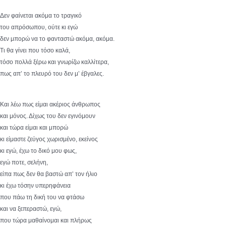
Δεν φαίνεται ακόμα το τραγικό
του απρόσωπου, ούτε κι εγώ
δεν μπορώ να το φανταστώ ακόμα, ακόμα.
Τι θα γίνει που τόσο καλά,
τόσο πολλά ξέρω και γνωρίζω καλλίτερα,
πως απ’ το πλευρό του δεν μ’ έβγαλες.
Και λέω πως είμαι ακέριος άνθρωπος
και μόνος. Δίχως του δεν εγινόμουν
και τώρα είμαι και μπορώ
κι είμαστε ζεύγος χωρισμένο, εκείνος
κι εγώ, έχω το δικό μου φως,
εγώ ποτε, σελήνη,
είπα πως δεν θα βαστώ απ’ τον ήλιο
κι έχω τόσην υπερηφάνεια
που πάω τη δική του να φτάσω
και να ξεπεραστώ, εγώ,
που τώρα μαθαίνομαι και πλήρως