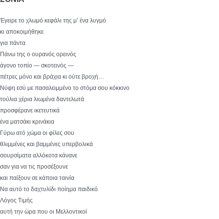
Έγειρε το χλωμό κεφάλι της μ’ ένα λυγμό
κι αποκοιμήθηκε
για πάντα
Πάνω της ο ουρανός ορεινός
άγονο τοπίο — σκοτεινός —
πέτρες μόνο και βράχια κι ούτε βροχή…
Νύφη εσύ με πασαλειμμένο το στόμα σου κόκκινο
τούλια χέρια λιωμένα δαντελωτά
προσφέρανε ικετευτικά
ένα ματσάκι κρινάκια
Γύρω ατό χώμα οι φίλες σου
θλιμμένες και βαμμένες υπερβολικά
σουρσίματα αλλόκοτα κάνανε
σαν για να τις προσέξουνε
και παίξουν σε κάποια ταινία
Να αυτό το δαχτυλίδι ποίημα παιδικό
Λόγος Τιμής
αυτή την ώρα που οι Μελλοντικοί