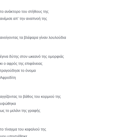
το ανάκτορο του στήθους της
ανέμισε απ’ την αναπνοή της
ανοίγοντας τα βλέφαρα γίναν λουλούδια
έγινα δύτης στον ωκεανό της ομορφιάς
κι ο αφρός της επιφάνειας
τραγούδησε το όνομα
Αφροδίτη
αγγίζοντας το βάθος του κορμιού της
υψώθηκα
ως το μελάνι της γραφής
το τίναγμα του κεφαλιού της
μου υποσχέθηκε