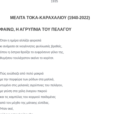
1935
ΜΕΛΙΤΑ ΤΟΚΑ-ΚΑΡΑΧΑΛΙΟΥ (1940-2022)
ΦΑΙΝΩ, Η ΑΓΡΥΠΝΙΑ ΤΟΥ ΠΕΛΑΓΟΥ
Όταν η ημέρα αλλάζει φορεσιά
κι ανάμεσα σε νιογέννητες φυλλωσιές βρεθείς,
όπου η όστρια θροΐζει το ευφρόσυνο γέλιο της,
θυμήσου τουλάχιστον εκείνο το κορίτσι.
Πώς ευώδιαζε από πολύ μακριά
με την πορφύρα των ρόδων στα μαλλιά,
ντυμένο στις μελανιές αγρύπνιες του πελάγου,
με γεύση στα χείλη όνειρου πικρού
και τις καμπύλες του κορμιού παιδεμένες
από τον μόχθο της μάταιης ελπίδας.
Ήταν εκεί,