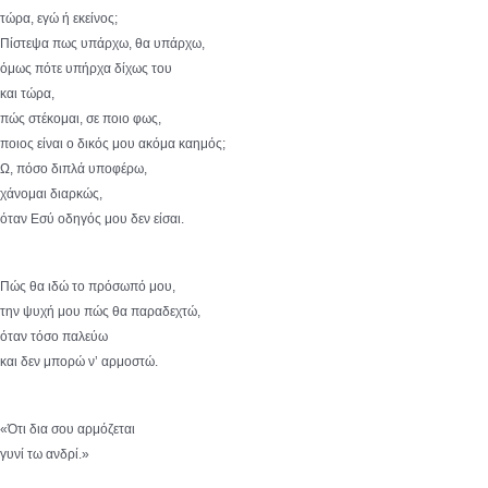
τώρα, εγώ ή εκείνος;
Πίστεψα πως υπάρχω, θα υπάρχω,
όμως πότε υπήρχα δίχως του
και τώρα,
πώς στέκομαι, σε ποιο φως,
ποιος είναι ο δικός μου ακόμα καημός;
Ω, πόσο διπλά υποφέρω,
χάνομαι διαρκώς,
όταν Εσύ οδηγός μου δεν είσαι.
Πώς θα ιδώ το πρόσωπό μου,
την ψυχή μου πώς θα παραδεχτώ,
όταν τόσο παλεύω
και δεν μπορώ ν’ αρμοστώ.
«Ότι δια σου αρμόζεται
γυνί τω ανδρί.»