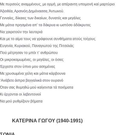
Με πυρσούς αναμμένους, με ορμή, με απέραντη υπομονή καί μαρτύριο
Άξιοθέα, Αρσινόη Δημόνασσα, Άντωνού.
Γενναίες, δίκαιες των δικαίων, δυνατές και μεγάλες
Με μάτια πρησμένα απ’ τα δάκρυα κι ωστόσο άδάκρυτες
Να χαιρετούν την λευτεριά
Και με το αίμα τους να γράφουνε συνθήματα ατούς τοίχους
Ευγενία, Κυριακού, Παναγιωτού της Πιτσιλιάς
Πού μέτρησαν το μπόι τ’ ανθρώπου
Οι μικροκαμωμένες, οι μεγάλες, οι όσιες
Έρχεστε στον ύπνο μου ασημένιες
Με χρυσωμένα χείλη και μάτια κάρβουνα
‘Ανάβετε άστρα βεγγαλικά στον ουρανό
Όταν σας θυμηθώ μού καίγονται τά ποιήματα
Κι έρχονται οι λεβεντονιοί
Να μού ρυθμίζουν βήματα
ΚΑΤΕΡΙΝΑ ΓΩΓΟΥ (1940-1991)
ΣΟΝΙΑ