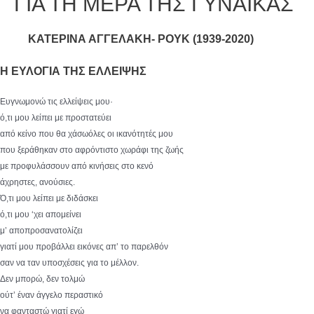
ΓΙΑ ΤΗ ΜΕΡΑ ΤΗΣ ΓΥΝΑΙΚΑΣ
ΚΑΤΕΡΙΝΑ ΑΓΓΕΛΑΚΗ- ΡΟΥΚ (1939-2020)
Η ΕΥΛΟΓΙΑ ΤΗΣ ΕΛΛΕΙΨΗΣ
Ευγνωμονώ τις ελλείψεις μου·
ό,τι μου λείπει με προστατεύει
από κείνο που θα χάσωόλες οι ικανότητές μου
που ξεράθηκαν στο αφρόντιστο χωράφι της ζωής
με προφυλάσσουν από κινήσεις στο κενό
άχρηστες, ανούσιες.
Ό,τι μου λείπει με διδάσκει
ό,τι μου ‘χει απομείνει
μ’ αποπροσανατολίζει
γιατί μου προβάλλει εικόνες απ’ το παρελθόν
σαν να ταν υποσχέσεις για το μέλλον.
Δεν μπορώ, δεν τολμώ
ούτ’ έναν άγγελο περαστικό
να φανταστώ γιατί εγώ