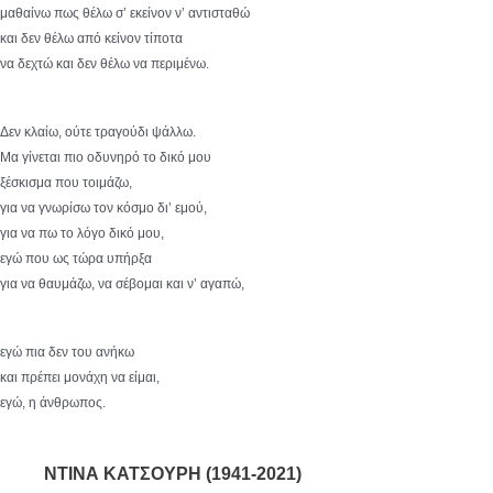
μαθαίνω πως θέλω σ’ εκείνον ν’ αντισταθώ
και δεν θέλω από κείνον τίποτα
να δεχτώ και δεν θέλω να περιμένω.
Δεν κλαίω, ούτε τραγούδι ψάλλω.
Μα γίνεται πιο οδυνηρό το δικό μου
ξέσκισμα που τοιμάζω,
για να γνωρίσω τον κόσμο δι’ εμού,
για να πω το λόγο δικό μου,
εγώ που ως τώρα υπήρξα
για να θαυμάζω, να σέβομαι και ν’ αγαπώ,
εγώ πια δεν του ανήκω
και πρέπει μονάχη να είμαι,
εγώ, η άνθρωπος.
ΝΤΙΝΑ ΚΑΤΣΟΥΡΗ (1941-2021)